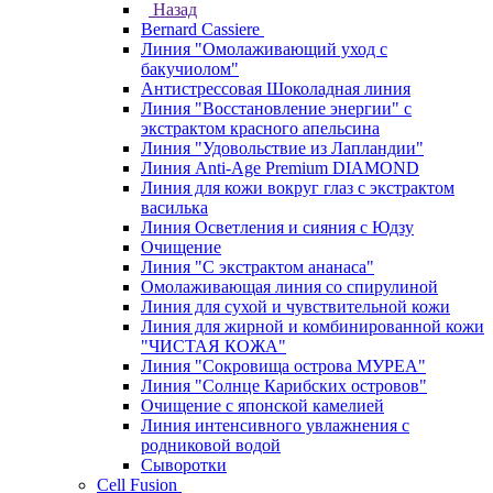
Назад
Bernard Cassiere
Линия "Омолаживающий уход с
бакучиолом"
Антистрессовая Шоколадная линия
Линия "Восстановление энергии" с
экстрактом красного апельсина
Линия "Удовольствие из Лапландии"
Линия Anti-Age Premium DIAMOND
Линия для кожи вокруг глаз с экстрактом
василька
Линия Осветления и сияния с Юдзу
Очищение
Линия "С экстрактом ананаса"
Омолаживающая линия со спирулиной
Линия для сухой и чувствительной кожи
Линия для жирной и комбинированной кожи
"ЧИСТАЯ КОЖА"
Линия "Сокровища острова МУРЕА"
Линия "Солнце Карибских островов"
Очищение с японской камелией
Линия интенсивного увлажнения с
родниковой водой
Сыворотки
Cell Fusion