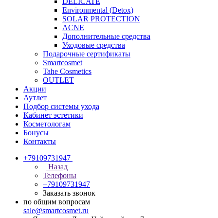
DELICATE
Environmental (Detox)
SOLAR PROTECTION
АCNE
Дополнительные средства
Уходовые средства
Подарочные сертификаты
Smartcosmet
Tahe Cosmetics
OUTLET
Акции
Аутлет
Подбор системы ухода
Кабинет эстетики
Косметологам
Бонусы
Контакты
+79109731947
Назад
Телефоны
+79109731947
Заказать звонок
по общим вопросам
sale@smartcosmet.ru