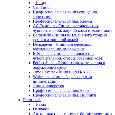
Назад
Cell Fusion
Профессиональная линия очищения,
тонизации
Профессиональная линия. Кремы
AC.Treacalm - Линия восстановления
чувствительной, жирной кожи и кожи с акне
Barriederm - Линия интенсивного ухода за
сухой и атопичной кожей
Dermagenis - Линия регенерация,
восстановление, омоложение
K Solution - Линия восстановления
чувствительной, стрессированной кожи
Perfect Sheld - Линия защиты от солнца и
окружающей среды
Time Reverse - Линия ANTI-AGE
Whitecure - Линия борьбы против
пигментации
Линия сывороток
Профессиональная линия. Маски
Профессиональная линия. Пилинги
Dermaheal
Назад
Dermaheal
Антивозрастная система с биометрическими