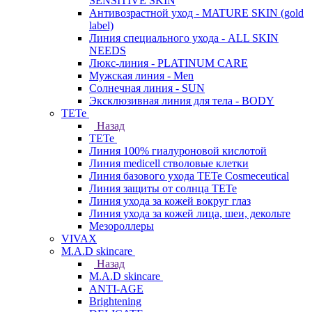
SENSITIVE SKIN
Антивозрастной уход - MATURE SKIN (gold
label)
Линия специального ухода - ALL SKIN
NEEDS
Люкс-линия - PLATINUM CARE
Мужская линия - Men
Солнечная линия - SUN
Эксклюзивная линия для тела - BODY
TETe
Назад
TETe
Линия 100% гиалуроновой кислотой
Линия medicell стволовые клетки
Линия базового ухода TETe Cosmeceutical
Линия защиты от солнца TETe
Линия ухода за кожей вокруг глаз
Линия ухода за кожей лица, шеи, декольте
Мезороллеры
VIVAX
M.A.D skincare
Назад
M.A.D skincare
ANTI-AGE
Brightening