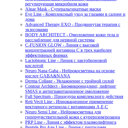
регулирующая микробиом кожи
Algae Mask - Суперальгинатные маски
Eye Line - Комплексный уход за глазами в салоне и
дома
Advanced Therapy EXO - Продвинутая терапия с
экзосомами
BODY ARCHITECT - Омоложение кожи тела и
расслабление для нервной системы
C-FUSION GLOW - Линия с высокой
концентрацией витамина C в трех наиболее
эффективных формах
Lactobionic Line - Линия с лактобионовой
кислотой
Neuro Nana Gaba - Нейрокосметика на основе
кислот GABA&NANA
Derma Collage - Увлажнение с тройной силой
Contour Architect - Биомикронидлинг, лифтинг
SMAS и антигравитационное омоложение
Full Spectrum - Процедура комплексного действия
Reti Vecti Line - Инновационное применение
векторного ретинола с витаминами A,Е,С
Neuro Sensi Line - Нейрокосметика для
гиперчувствительной кожи с куперозом/розацеа
PRP Line - Линия с эффектом плазмолифтинга
Peptide Pro Age Line - Линия с пептидами