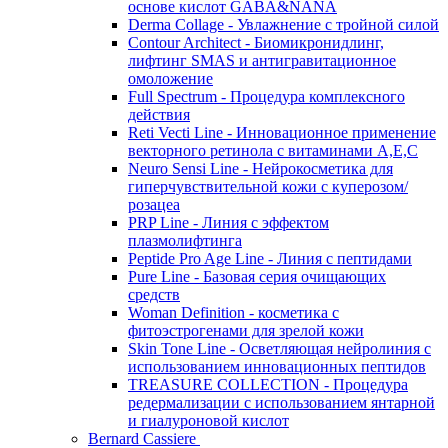
основе кислот GABA&NANA
Derma Collage - Увлажнение с тройной силой
Contour Architect - Биомикронидлинг,
лифтинг SMAS и антигравитационное
омоложение
Full Spectrum - Процедура комплексного
действия
Reti Vecti Line - Инновационное применение
векторного ретинола с витаминами A,Е,С
Neuro Sensi Line - Нейрокосметика для
гиперчувствительной кожи с куперозом/
розацеа
PRP Line - Линия с эффектом
плазмолифтинга
Peptide Pro Age Line - Линия с пептидами
Pure Line - Базовая серия очищающих
средств
Woman Definition - косметика с
фитоэстрогенами для зрелой кожи
Skin Tone Line - Осветляющая нейролиния с
использованием инновационных пептидов
TREASURE COLLECTION - Процедура
редермализации с использованием янтарной
и гиалуроновой кислот
Bernard Cassiere