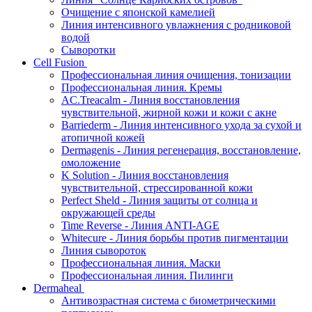
Очищение с японской камелией
Линия интенсивного увлажнения с родниковой
водой
Сыворотки
Cell Fusion
Профессиональная линия очищения, тонизации
Профессиональная линия. Кремы
AC.Treacalm - Линия восстановления
чувствительной, жирной кожи и кожи с акне
Barriederm - Линия интенсивного ухода за сухой и
атопичной кожей
Dermagenis - Линия регенерация, восстановление,
омоложение
K Solution - Линия восстановления
чувствительной, стрессированной кожи
Perfect Sheld - Линия защиты от солнца и
окружающей среды
Time Reverse - Линия ANTI-AGE
Whitecure - Линия борьбы против пигментации
Линия сывороток
Профессиональная линия. Маски
Профессиональная линия. Пилинги
Dermaheal
Антивозрастная система с биометрическими