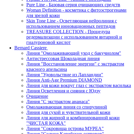
Pure Line - Базовая серия очищающих средств
Woman Definition - косметика с фитоэстрогенами
для зрелой кожи
Skin Tone Line - Осветляющая нейролиния с
использованием инновационных пептидов
TREASURE COLLECTION - Процедура
редермализации с использованием янтарной и
гиалуроновой кислот
Bernard Cassiere
Линия "Омолаживающий уход с бакучиолом"
Антистрессовая Шоколадная линия
Линия "Восстановление энергии" с экстрактом
красного апельсина
Линия "Удовольствие из Лапландии"
Линия Anti-Age Premium DIAMOND
Линия для кожи вокруг глаз с экстрактом василька
Линия Осветления и сияния с Юдзу
Очищение
Линия "С экстрактом ананаса"
Омолаживающая линия со спирулиной
Линия для сухой и чувствительной кожи
Линия для жирной и комбинированной кожи
"ЧИСТАЯ КОЖА"
Линия "Сокровища острова МУРЕА"
Линия "Солнце Карибских островов"