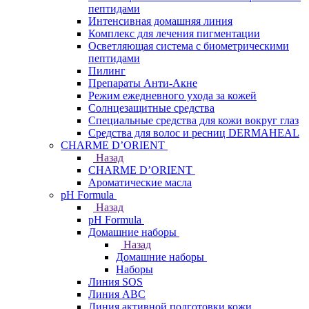
пептидами
Интенсивная домашняя линия
Комплекс для лечения пигментации
Осветляющая система с биометрическими
пептидами
Пилинг
Препараты Анти-Акне
Режим ежедневного ухода за кожей
Солнцезащитные средства
Специальные средства для кожи вокруг глаз
Средства для волос и ресниц DERMAHEAL
CHARME D’ORIENT
Назад
CHARME D’ORIENT
Ароматические масла
pH Formula
Назад
pH Formula
Домашние наборы
Назад
Домашние наборы
Наборы
Линия SOS
Линия АВС
Линия активной подготовки кожи