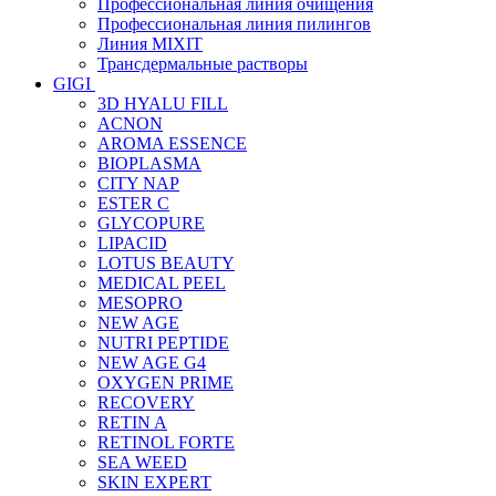
Профессиональная линия очищения
Профессиональная линия пилингов
Линия MIXIT
Трансдермальные растворы
GIGI
3D HYALU FILL
ACNON
AROMA ESSENCE
BIOPLASMA
CITY NAP
ESTER C
GLYCOPURE
LIPACID
LOTUS BEAUTY
MEDICAL PEEL
MESOPRO
NEW AGE
NUTRI PEPTIDE
NEW AGE G4
OXYGEN PRIME
RECOVERY
RETIN A
RETINOL FORTE
SEA WEED
SKIN EXPERT