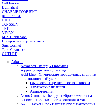
Cell Fusion
Dermaheal
CHARME D’ORIENT
pH Formula
GIGI
JANSSEN
TETe
VIVAX
M.A.D skincare
Подарочные сертификаты
Smartcosmet
Tahe Cosmetics
OUTLET
Arkana
Advanced Therapy - Объемная
коррекцияархитектуры лица
Acid Line - Химические процедурные пилинги,
постпилинговый уход
Глубокое очищение на основе кислот
Химические пилинги
Ацидотерапия
Neuro Cannabis Therapy - нейрокосметика на
основе стволовых клеток конопли и мака
A-QS Hacker Line - Интеллектуальная терапия,