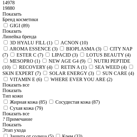
14978
19880
Показать
Бренд косметики
GIGI (
89
)
Показать
Линейка бренда
3D HYALU FILL (
1
)
ACNON (
10
)
AROMA ESSENCE (
3
)
BIOPLASMA (
3
)
CITY NAP
(
7
)
ESTER C (
7
)
LIPACID (
3
)
LOTUS BEAUTY (
4
)
MESOPRO (
1
)
NEW AGE G4 (
9
)
NUTRI PEPTIDE
(
10
)
RECOVERY (
4
)
RETIN A (
1
)
SEA WEED (
4
)
SKIN EXPERT (
7
)
SOLAR ENERGY (
3
)
SUN CARE (
4
)
VITAMIN E (
6
)
WHERE EVER YOU ARE (
2
)
Показать все
Показать
Тип кожи
Жирная кожа (
85
)
Сосудистая кожа (
87
)
Сухая кожа (
79
)
Показать все
?
Примечание
Показать
Этап ухода
Защита от солнца (
5
)
Крем (
33
)