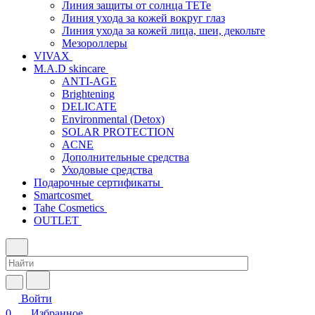
Линия защиты от солнца TETe
Линия ухода за кожей вокруг глаз
Линия ухода за кожей лица, шеи, декольте
Мезороллеры
VIVAX
M.A.D skincare
ANTI-AGE
Brightening
DELICATE
Environmental (Detox)
SOLAR PROTECTION
АCNE
Дополнительные средства
Уходовые средства
Подарочные сертификаты
Smartcosmet
Tahe Cosmetics
OUTLET
Войти
0
Избранное