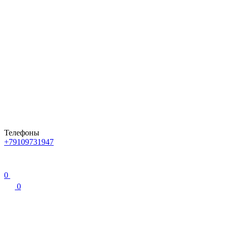
Телефоны
+79109731947
0
0