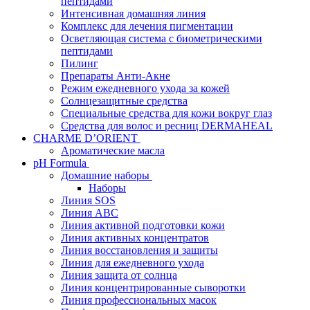
пептидами
Интенсивная домашняя линия
Комплекс для лечения пигментации
Осветляющая система с биометрическими
пептидами
Пилинг
Препараты Анти-Акне
Режим ежедневного ухода за кожей
Солнцезащитные средства
Специальные средства для кожи вокруг глаз
Средства для волос и ресниц DERMAHEAL
CHARME D’ORIENT
Ароматические масла
pH Formula
Домашние наборы
Наборы
Линия SOS
Линия АВС
Линия активной подготовки кожи
Линия активных концентратов
Линия восстановления и защиты
Линия для ежедневного ухода
Линия защита от солнца
Линия концентрированные сыворотки
Линия профессиональных масок