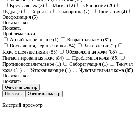
Крем для век (
3
)
Маска (
12
)
Очищение (
20
)
Пудра (
2
)
Спрей (
1
)
Сыворотка (
7
)
Тонизация (
4
)
Эксфолиация (
5
)
Показать все
Показать
Проблема кожи
Антибактериальное (
1
)
Возрастная кожа (
85
)
Воспаления, черные точки (
84
)
Заживление (
1
)
Кожа с шелушениями (
85
)
Обезвоженная кожа (
85
)
Пигментированная кожа (
84
)
Проблемная кожа (
85
)
Противовоспалительное (
1
)
Себорегуляция (
1
)
Текучая
кожа (
81
)
Успокаивающее (
1
)
Чувствительная кожа (
85
)
Показать все
Показать
Очистить фильтр
Очистить фильтр
Быстрый просмотр