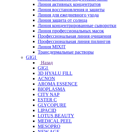
Линия активных концентратов
Линия восстановления и защиты
Линия для ежедневного ухода
Линия защита от солнца
Линия концентрированные сыворотки
Линия профессиональных масок
Профессиональная линия очищения
Профессиональная линия пилингов
Линия MIXIT
Трансдермальные растворы
GIGI
Назад
GIGI
3D HYALU FILL
ACNON
AROMA ESSENCE
BIOPLASMA
CITY NAP
ESTER C
GLYCOPURE
LIPACID
LOTUS BEAUTY
MEDICAL PEEL
MESOPRO
NEW AGE