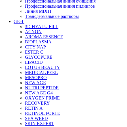
Профессиональная линия очищения
Профессиональная линия пилингов
Линия MIXIT
Трансдермальные растворы
GIGI
3D HYALU FILL
ACNON
AROMA ESSENCE
BIOPLASMA
CITY NAP
ESTER C
GLYCOPURE
LIPACID
LOTUS BEAUTY
MEDICAL PEEL
MESOPRO
NEW AGE
NUTRI PEPTIDE
NEW AGE G4
OXYGEN PRIME
RECOVERY
RETIN A
RETINOL FORTE
SEA WEED
SKIN EXPERT