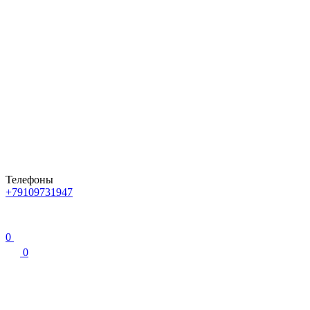
Телефоны
+79109731947
0
0