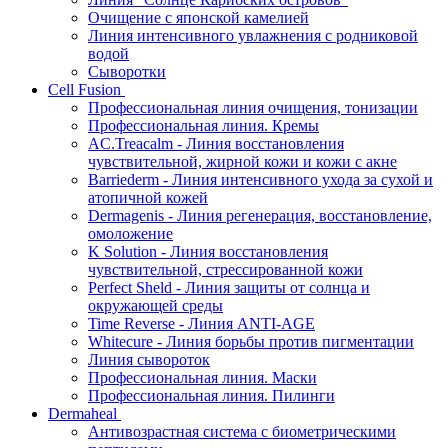
Очищение с японской камелией
Линия интенсивного увлажнения с родниковой
водой
Сыворотки
Cell Fusion
Профессиональная линия очищения, тонизации
Профессиональная линия. Кремы
AC.Treacalm - Линия восстановления
чувствительной, жирной кожи и кожи с акне
Barriederm - Линия интенсивного ухода за сухой и
атопичной кожей
Dermagenis - Линия регенерация, восстановление,
омоложение
K Solution - Линия восстановления
чувствительной, стрессированной кожи
Perfect Sheld - Линия защиты от солнца и
окружающей среды
Time Reverse - Линия ANTI-AGE
Whitecure - Линия борьбы против пигментации
Линия сывороток
Профессиональная линия. Маски
Профессиональная линия. Пилинги
Dermaheal
Антивозрастная система с биометрическими