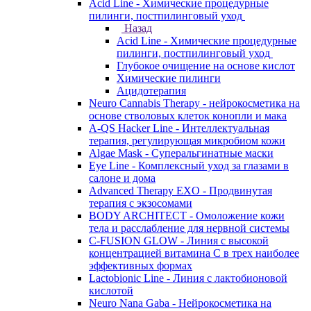
Acid Line - Химические процедурные
пилинги, постпилинговый уход
Назад
Acid Line - Химические процедурные
пилинги, постпилинговый уход
Глубокое очищение на основе кислот
Химические пилинги
Ацидотерапия
Neuro Cannabis Therapy - нейрокосметика на
основе стволовых клеток конопли и мака
A-QS Hacker Line - Интеллектуальная
терапия, регулирующая микробиом кожи
Algae Mask - Суперальгинатные маски
Eye Line - Комплексный уход за глазами в
салоне и дома
Advanced Therapy EXO - Продвинутая
терапия с экзосомами
BODY ARCHITECT - Омоложение кожи
тела и расслабление для нервной системы
C-FUSION GLOW - Линия с высокой
концентрацией витамина C в трех наиболее
эффективных формах
Lactobionic Line - Линия с лактобионовой
кислотой
Neuro Nana Gaba - Нейрокосметика на