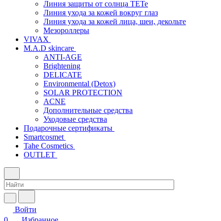
Линия защиты от солнца TETe
Линия ухода за кожей вокруг глаз
Линия ухода за кожей лица, шеи, декольте
Мезороллеры
VIVAX
M.A.D skincare
ANTI-AGE
Brightening
DELICATE
Environmental (Detox)
SOLAR PROTECTION
АCNE
Дополнительные средства
Уходовые средства
Подарочные сертификаты
Smartcosmet
Tahe Cosmetics
OUTLET
Войти
0
Избранное