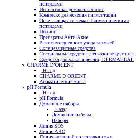
пептидами
Интенсивная домашняя линия
Комплекс для лечения пигментации
Осветляющая система с биометрическими
пептидами
Пилинг
Препараты Анти-Акне
Режим ежедневного ухода за кожей
Солнцезащитные средства
Специальные средства для кожи вокруг глаз
Средства для волос и ресниц DERMAHEAL
CHARME D’ORIENT
Назад
CHARME D’ORIENT
Ароматические масла
pH Formula
Назад
pH Formula
Домашние наборы
Назад
Домашние наборы
Наборы
Линия SOS
Линия АВС
Линия активной подготовки кожи