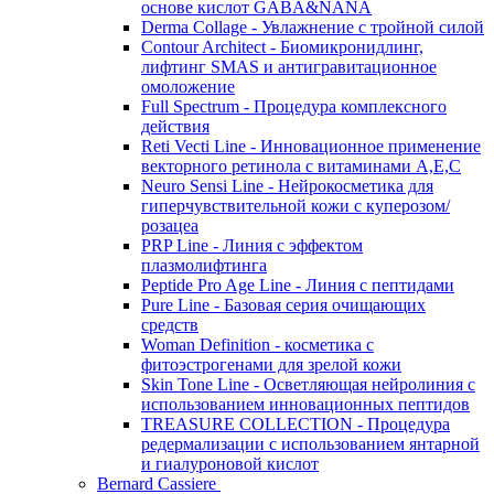
основе кислот GABA&NANA
Derma Collage - Увлажнение с тройной силой
Contour Architect - Биомикронидлинг,
лифтинг SMAS и антигравитационное
омоложение
Full Spectrum - Процедура комплексного
действия
Reti Vecti Line - Инновационное применение
векторного ретинола с витаминами A,Е,С
Neuro Sensi Line - Нейрокосметика для
гиперчувствительной кожи с куперозом/
розацеа
PRP Line - Линия с эффектом
плазмолифтинга
Peptide Pro Age Line - Линия с пептидами
Pure Line - Базовая серия очищающих
средств
Woman Definition - косметика с
фитоэстрогенами для зрелой кожи
Skin Tone Line - Осветляющая нейролиния с
использованием инновационных пептидов
TREASURE COLLECTION - Процедура
редермализации с использованием янтарной
и гиалуроновой кислот
Bernard Cassiere