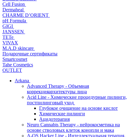
Cell Fusion
Dermaheal
CHARME D’ORIENT
pH Formula
GIGI
JANSSEN
TETe
VIVAX
M.A.D skincare
Подарочные сертификаты
Smartcosmet
Tahe Cosmetics
OUTLET
Arkana
Advanced Therapy - Объемная
коррекцияархитектуры лица
Acid Line - Химические процедурные пилинги,
постпилинговый уход
Глубокое очищение на основе кислот
Химические пилинги
Ацидотерапия
Neuro Cannabis Therapy - нейрокосметика на
основе стволовых клеток конопли и мака
A-QS Hacker Line - Интеллектуальная терапия,