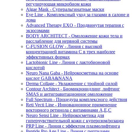
регулирующая микробиом кожи
Algae Mask - Суперальгинатные маски
Eye Line - Комплексный уход за глазами в салоне и
дома
Advanced Therapy EXO - Продвинутая терапия с
экзосомами
BODY ARCHITECT - Омоложение кожи тела и
расслабление для нервной системы
C-FUSION GLOW - Линия с высокой
концентрацией витамина C в трех наиболее
эффективных формах
Lactobionic Line - Линия с лактобионовой
кислотой
Neuro Nana Gaba - Нейрокосметика на основе
кислот GABA&NANA
Derma Collage - Увлажнение с тройной силой
Contour Architect - Биомикронидлинг, лифтинг
SMAS и антигравитационное омоложение
Full Spectrum - Процедура комплексного действия
Reti Vecti Line - Инновационное применение
векторного ретинола с витаминами A,Е,С
Neuro Sensi Line - Нейрокосметика для
гиперчувствительной кожи с куперозом/розацеа
PRP Line - Линия с эффектом плазмолифтинга
Peptide Pro Age Line - Линия с пептидами