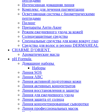
пептидами
Интенсивная домашняя линия
Комплекс для лечения пигментации
Осветляющая система с биометрическими
пептидами
Пилинг
Препараты Анти-Акне
Режим ежедневного ухода за кожей
Солнцезащитные средства
Специальные средства для кожи вокруг глаз
Средства для волос и ресниц DERMAHEAL
CHARME D’ORIENT
Ароматические масла
pH Formula
Домашние наборы
Наборы
Линия SOS
Линия АВС
Линия активной подготовки кожи
Линия активных концентратов
Линия восстановления и защиты
Линия для ежедневного ухода
Линия защита от солнца
Линия концентрированные сыворотки
Линия профессиональных масок