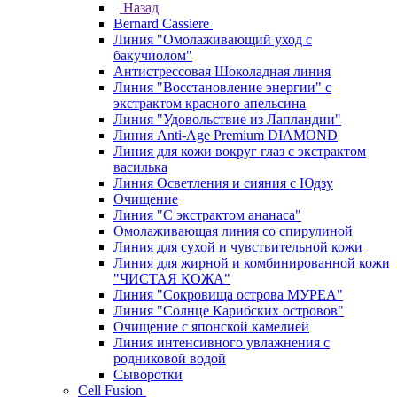
Назад
Bernard Cassiere
Линия "Омолаживающий уход с
бакучиолом"
Антистрессовая Шоколадная линия
Линия "Восстановление энергии" с
экстрактом красного апельсина
Линия "Удовольствие из Лапландии"
Линия Anti-Age Premium DIAMOND
Линия для кожи вокруг глаз с экстрактом
василька
Линия Осветления и сияния с Юдзу
Очищение
Линия "С экстрактом ананаса"
Омолаживающая линия со спирулиной
Линия для сухой и чувствительной кожи
Линия для жирной и комбинированной кожи
"ЧИСТАЯ КОЖА"
Линия "Сокровища острова МУРЕА"
Линия "Солнце Карибских островов"
Очищение с японской камелией
Линия интенсивного увлажнения с
родниковой водой
Сыворотки
Cell Fusion