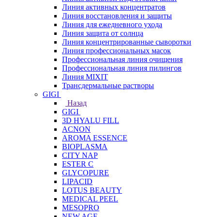
Линия активных концентратов
Линия восстановления и защиты
Линия для ежедневного ухода
Линия защита от солнца
Линия концентрированные сыворотки
Линия профессиональных масок
Профессиональная линия очищения
Профессиональная линия пилингов
Линия MIXIT
Трансдермальные растворы
GIGI
Назад
GIGI
3D HYALU FILL
ACNON
AROMA ESSENCE
BIOPLASMA
CITY NAP
ESTER C
GLYCOPURE
LIPACID
LOTUS BEAUTY
MEDICAL PEEL
MESOPRO
NEW AGE