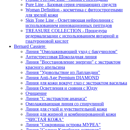
Pure Line - Базовая серия очищающих средств
Woman Definition - косметика с фитоэстрогенами
для зрелой кожи
Skin Tone Line - Осветляющая нейролиния с
использованием инновационных пептидов
TREASURE COLLECTION - Процедура
редермализации с использованием янтарной и
гиалуроновой кислот
Bernard Cassiere
Линия "Омолаживающий уход с бакучиолом"
Антистрессовая Шоколадная линия
Линия "Восстановление энергии" с экстрактом
красного апельсина
Линия "Удовольствие из Лапландии"
Линия Anti-Age Premium DIAMOND
Линия для кожи вокруг глаз с экстрактом василька
Линия Осветления и сияния с Юдзу
Очищение
Линия "С экстрактом ананаса"
Омолаживающая линия со спирулиной
Линия для сухой и чувствительной кожи
Линия для жирной и комбинированной кожи
"ЧИСТАЯ КОЖА"
Линия "Сокровища острова МУРЕА"
Линия "Солнце Карибских островов"