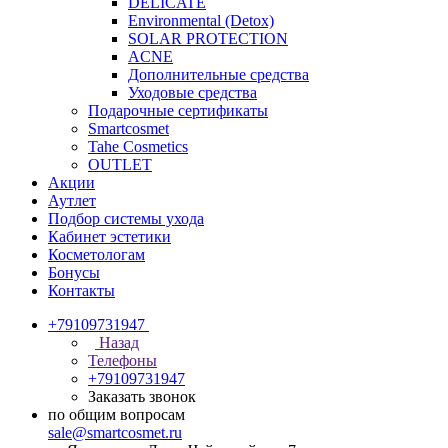
DELICATE
Environmental (Detox)
SOLAR PROTECTION
АCNE
Дополнительные средства
Уходовые средства
Подарочные сертификаты
Smartcosmet
Tahe Cosmetics
OUTLET
Акции
Аутлет
Подбор системы ухода
Кабинет эстетики
Косметологам
Бонусы
Контакты
+79109731947
Назад
Телефоны
+79109731947
Заказать звонок
по общим вопросам
sale@smartcosmet.ru