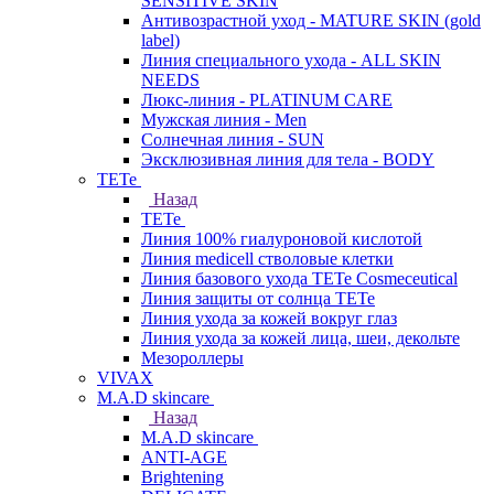
SENSITIVE SKIN
Антивозрастной уход - MATURE SKIN (gold
label)
Линия специального ухода - ALL SKIN
NEEDS
Люкс-линия - PLATINUM CARE
Мужская линия - Men
Солнечная линия - SUN
Эксклюзивная линия для тела - BODY
TETe
Назад
TETe
Линия 100% гиалуроновой кислотой
Линия medicell стволовые клетки
Линия базового ухода TETe Cosmeceutical
Линия защиты от солнца TETe
Линия ухода за кожей вокруг глаз
Линия ухода за кожей лица, шеи, декольте
Мезороллеры
VIVAX
M.A.D skincare
Назад
M.A.D skincare
ANTI-AGE
Brightening