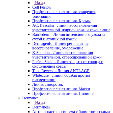
Назад
Cell Fusion
Профессиональная линия очищения,
тонизации
Профессиональная линия. Кремы
AC.Treacalm - Линия восстановления
чувствительной, жирной кожи и кожи с акне
Barriederm - Линия интенсивного ухода за
сухой и атопичной кожей
Dermagenis - Линия регенерация,
восстановление, омоложение
K Solution - Линия восстановления
чувствительной, стрессированной кожи
Perfect Sheld - Линия защиты от солнца и
окружающей среды
Time Reverse - Линия ANTI-AGE
Whitecure - Линия борьбы против
пигментации
Линия сывороток
Профессиональная линия. Маски
Профессиональная линия. Пилинги
Dermaheal
Назад
Dermaheal
Антивозрастная система с биометрическими