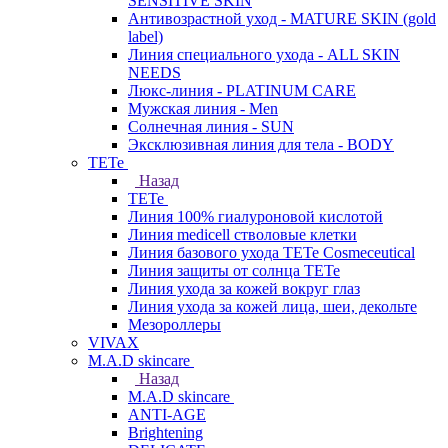
SENSITIVE SKIN
Антивозрастной уход - MATURE SKIN (gold
label)
Линия специального ухода - ALL SKIN
NEEDS
Люкс-линия - PLATINUM CARE
Мужская линия - Men
Солнечная линия - SUN
Эксклюзивная линия для тела - BODY
TETe
Назад
TETe
Линия 100% гиалуроновой кислотой
Линия medicell стволовые клетки
Линия базового ухода TETe Cosmeceutical
Линия защиты от солнца TETe
Линия ухода за кожей вокруг глаз
Линия ухода за кожей лица, шеи, декольте
Мезороллеры
VIVAX
M.A.D skincare
Назад
M.A.D skincare
ANTI-AGE
Brightening