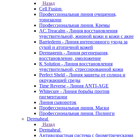
Назад
Cell Fusion
Профессиональная линия очищения,
тонизации
Профессиональная линия. Кремы
AC.Treacalm - Линия восстановления
чувствительной, жирной кожи и кожи с акне
Barriederm - Линия интенсивного ухода за
сухой и атопичной кожей
Dermagenis - Линия регенерация,
восстановление, омоложение
K Solution - Линия восстановления
чувствительной, стрессированной кожи
Perfect Sheld - Линия защиты от солнца и
окружающей среды
Time Reverse - Линия ANTI-AGE
Whitecure - Линия борьбы против
пигментации
Линия сывороток
Профессиональная линия. Маски
Профессиональная линия. Пилинги
Dermaheal
Назад
Dermaheal
Антивозрастная система с биометрическими