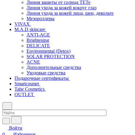
Линия защиты от солнца TETe
Линия ухода за кожей вокруг глаз
Линия ухода за кожей лица, шеи, декольте
Мезороллеры
VIVAX
M.A.D skincare
ANTI-AGE
Brightening
DELICATE
Environmental (Detox)
SOLAR PROTECTION
АCNE
Дополнительные средства
Уходовые средства
Подарочные сертификаты
Smartcosmet
Tahe Cosmetics
OUTLET
Войти
0
Избранное