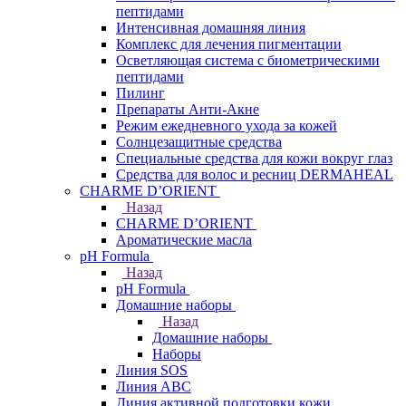
пептидами
Интенсивная домашняя линия
Комплекс для лечения пигментации
Осветляющая система с биометрическими
пептидами
Пилинг
Препараты Анти-Акне
Режим ежедневного ухода за кожей
Солнцезащитные средства
Специальные средства для кожи вокруг глаз
Средства для волос и ресниц DERMAHEAL
CHARME D’ORIENT
Назад
CHARME D’ORIENT
Ароматические масла
pH Formula
Назад
pH Formula
Домашние наборы
Назад
Домашние наборы
Наборы
Линия SOS
Линия АВС
Линия активной подготовки кожи