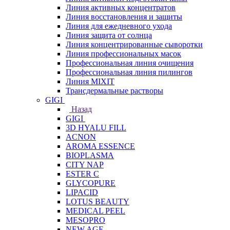
Линия активных концентратов
Линия восстановления и защиты
Линия для ежедневного ухода
Линия защита от солнца
Линия концентрированные сыворотки
Линия профессиональных масок
Профессиональная линия очищения
Профессиональная линия пилингов
Линия MIXIT
Трансдермальные растворы
GIGI
Назад
GIGI
3D HYALU FILL
ACNON
AROMA ESSENCE
BIOPLASMA
CITY NAP
ESTER C
GLYCOPURE
LIPACID
LOTUS BEAUTY
MEDICAL PEEL
MESOPRO
NEW AGE