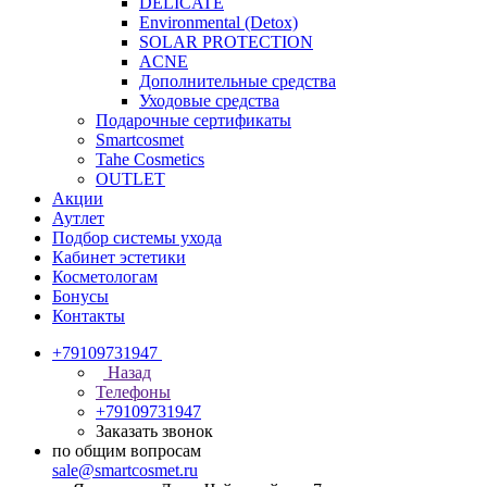
DELICATE
Environmental (Detox)
SOLAR PROTECTION
АCNE
Дополнительные средства
Уходовые средства
Подарочные сертификаты
Smartcosmet
Tahe Cosmetics
OUTLET
Акции
Аутлет
Подбор системы ухода
Кабинет эстетики
Косметологам
Бонусы
Контакты
+79109731947
Назад
Телефоны
+79109731947
Заказать звонок
по общим вопросам
sale@smartcosmet.ru