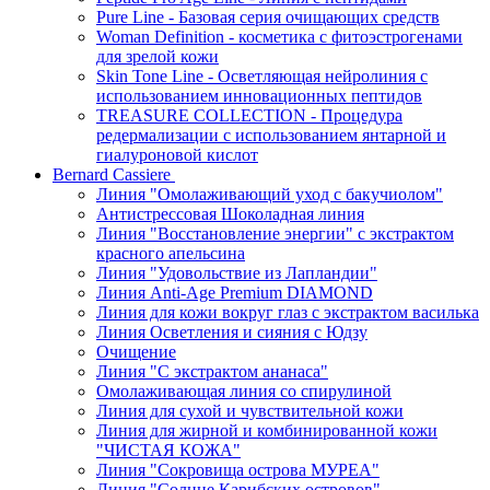
Pure Line - Базовая серия очищающих средств
Woman Definition - косметика с фитоэстрогенами
для зрелой кожи
Skin Tone Line - Осветляющая нейролиния с
использованием инновационных пептидов
TREASURE COLLECTION - Процедура
редермализации с использованием янтарной и
гиалуроновой кислот
Bernard Cassiere
Линия "Омолаживающий уход с бакучиолом"
Антистрессовая Шоколадная линия
Линия "Восстановление энергии" с экстрактом
красного апельсина
Линия "Удовольствие из Лапландии"
Линия Anti-Age Premium DIAMOND
Линия для кожи вокруг глаз с экстрактом василька
Линия Осветления и сияния с Юдзу
Очищение
Линия "С экстрактом ананаса"
Омолаживающая линия со спирулиной
Линия для сухой и чувствительной кожи
Линия для жирной и комбинированной кожи
"ЧИСТАЯ КОЖА"
Линия "Сокровища острова МУРЕА"
Линия "Солнце Карибских островов"