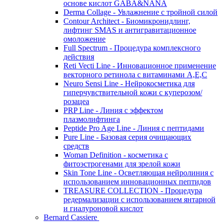
основе кислот GABA&NANA
Derma Collage - Увлажнение с тройной силой
Contour Architect - Биомикронидлинг,
лифтинг SMAS и антигравитационное
омоложение
Full Spectrum - Процедура комплексного
действия
Reti Vecti Line - Инновационное применение
векторного ретинола с витаминами A,Е,С
Neuro Sensi Line - Нейрокосметика для
гиперчувствительной кожи с куперозом/
розацеа
PRP Line - Линия с эффектом
плазмолифтинга
Peptide Pro Age Line - Линия с пептидами
Pure Line - Базовая серия очищающих
средств
Woman Definition - косметика с
фитоэстрогенами для зрелой кожи
Skin Tone Line - Осветляющая нейролиния с
использованием инновационных пептидов
TREASURE COLLECTION - Процедура
редермализации с использованием янтарной
и гиалуроновой кислот
Bernard Cassiere