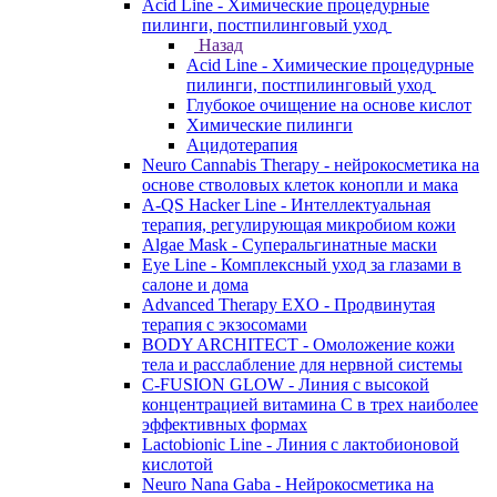
Acid Line - Химические процедурные
пилинги, постпилинговый уход
Назад
Acid Line - Химические процедурные
пилинги, постпилинговый уход
Глубокое очищение на основе кислот
Химические пилинги
Ацидотерапия
Neuro Cannabis Therapy - нейрокосметика на
основе стволовых клеток конопли и мака
A-QS Hacker Line - Интеллектуальная
терапия, регулирующая микробиом кожи
Algae Mask - Суперальгинатные маски
Eye Line - Комплексный уход за глазами в
салоне и дома
Advanced Therapy EXO - Продвинутая
терапия с экзосомами
BODY ARCHITECT - Омоложение кожи
тела и расслабление для нервной системы
C-FUSION GLOW - Линия с высокой
концентрацией витамина C в трех наиболее
эффективных формах
Lactobionic Line - Линия с лактобионовой
кислотой
Neuro Nana Gaba - Нейрокосметика на