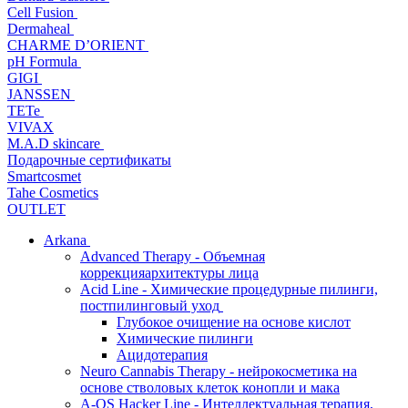
Cell Fusion
Dermaheal
CHARME D’ORIENT
pH Formula
GIGI
JANSSEN
TETe
VIVAX
M.A.D skincare
Подарочные сертификаты
Smartcosmet
Tahe Cosmetics
OUTLET
Arkana
Advanced Therapy - Объемная
коррекцияархитектуры лица
Acid Line - Химические процедурные пилинги,
постпилинговый уход
Глубокое очищение на основе кислот
Химические пилинги
Ацидотерапия
Neuro Cannabis Therapy - нейрокосметика на
основе стволовых клеток конопли и мака
A-QS Hacker Line - Интеллектуальная терапия,