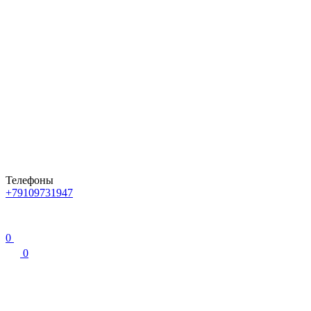
Телефоны
+79109731947
0
0