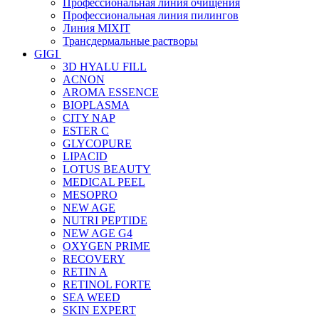
Профессиональная линия очищения
Профессиональная линия пилингов
Линия MIXIT
Трансдермальные растворы
GIGI
3D HYALU FILL
ACNON
AROMA ESSENCE
BIOPLASMA
CITY NAP
ESTER C
GLYCOPURE
LIPACID
LOTUS BEAUTY
MEDICAL PEEL
MESOPRO
NEW AGE
NUTRI PEPTIDE
NEW AGE G4
OXYGEN PRIME
RECOVERY
RETIN A
RETINOL FORTE
SEA WEED
SKIN EXPERT