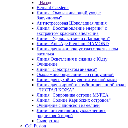
Назад
Bernard Cassiere
Линия "Омолаживающий уход с
бакучиолом"
Антистрессовая Шоколадная линия
Линия "Восстановление энергии" с
экстрактом красного апельсина
Линия "Удовольствие из Лапландии"
Линия Anti-Age Premium DIAMOND
Линия для кожи вокруг глаз с экстрактом
василька
Линия Осветления и сияния с Юдзу
Очищение
Линия "С экстрактом ананаса"
Омолаживающая линия со спирулиной
Линия для сухой и чувствительной кожи
Линия для жирной и комбинированной кожи
"ЧИСТАЯ КОЖА"
Линия "Сокровища острова МУРЕА"
Линия "Солнце Карибских островов"
Очищение с японской камелией
Линия интенсивного увлажнения с
родниковой водой
Сыворотки
Cell Fusion