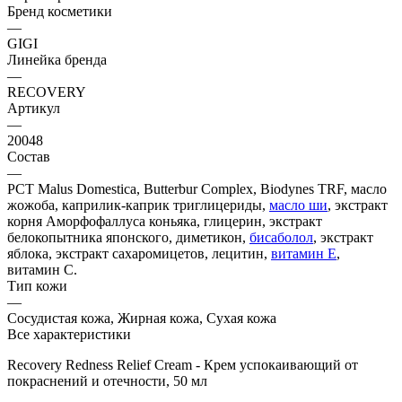
Бренд косметики
—
GIGI
Линейка бренда
—
RECOVERY
Артикул
—
20048
Состав
—
PCT Malus Domestica, Butterbur Complex, Biodynes TRF, масло
жожоба, каприлик-каприк триглицериды,
масло ши
, экстракт
корня Аморфофаллуса коньяка, глицерин, экстракт
белокопытника японского, диметикон,
бисаболол
, экстракт
яблока, экстракт сахаромицетов, лецитин,
витамин Е
,
витамин С.
Тип кожи
—
Сосудистая кожа, Жирная кожа, Сухая кожа
Все характеристики
Recovery Redness Relief Cream - Крем успокаивающий от
покраснений и отечности, 50 мл