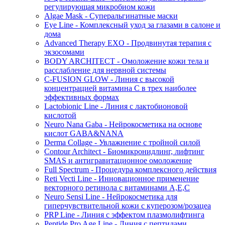
регулирующая микробиом кожи
Algae Mask - Суперальгинатные маски
Eye Line - Комплексный уход за глазами в салоне и
дома
Advanced Therapy EXO - Продвинутая терапия с
экзосомами
BODY ARCHITECT - Омоложение кожи тела и
расслабление для нервной системы
C-FUSION GLOW - Линия с высокой
концентрацией витамина C в трех наиболее
эффективных формах
Lactobionic Line - Линия с лактобионовой
кислотой
Neuro Nana Gaba - Нейрокосметика на основе
кислот GABA&NANA
Derma Collage - Увлажнение с тройной силой
Contour Architect - Биомикронидлинг, лифтинг
SMAS и антигравитационное омоложение
Full Spectrum - Процедура комплексного действия
Reti Vecti Line - Инновационное применение
векторного ретинола с витаминами A,Е,С
Neuro Sensi Line - Нейрокосметика для
гиперчувствительной кожи с куперозом/розацеа
PRP Line - Линия с эффектом плазмолифтинга
Peptide Pro Age Line - Линия с пептидами