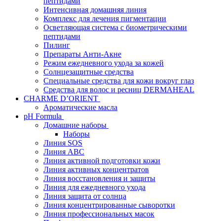
пептидами
Интенсивная домашняя линия
Комплекс для лечения пигментации
Осветляющая система с биометрическими
пептидами
Пилинг
Препараты Анти-Акне
Режим ежедневного ухода за кожей
Солнцезащитные средства
Специальные средства для кожи вокруг глаз
Средства для волос и ресниц DERMAHEAL
CHARME D’ORIENT
Ароматические масла
pH Formula
Домашние наборы
Наборы
Линия SOS
Линия АВС
Линия активной подготовки кожи
Линия активных концентратов
Линия восстановления и защиты
Линия для ежедневного ухода
Линия защита от солнца
Линия концентрированные сыворотки
Линия профессиональных масок