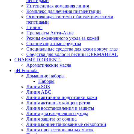
пептидами
Интенсивная домашняя линия
Комплекс для лечения пигментации
Осветляющая система с биометрическими
пептидами
Пилинг
Препараты Анти-Акне
Режим ежедневного ухода за кожей
Солнцезащитные средства
Специальные средства для кожи вокруг глаз
Средства для волос и ресниц DERMAHEAL
CHARME D’ORIENT
Ароматические масла
pH Formula
Домашние наборы
Наборы
Линия SOS
Линия АВС
Линия активной подготовки кожи
Линия активных концентратов
Линия восстановления и защиты
Линия для ежедневного ухода
Линия защита от солнца
Линия концентрированные сыворотки
Линия профессиональных масок