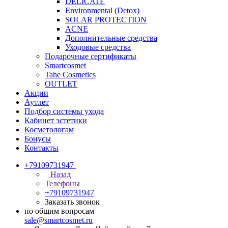
DELICATE
Environmental (Detox)
SOLAR PROTECTION
АCNE
Дополнительные средства
Уходовые средства
Подарочные сертификаты
Smartcosmet
Tahe Cosmetics
OUTLET
Акции
Аутлет
Подбор системы ухода
Кабинет эстетики
Косметологам
Бонусы
Контакты
+79109731947
Назад
Телефоны
+79109731947
Заказать звонок
по общим вопросам
sale@smartcosmet.ru