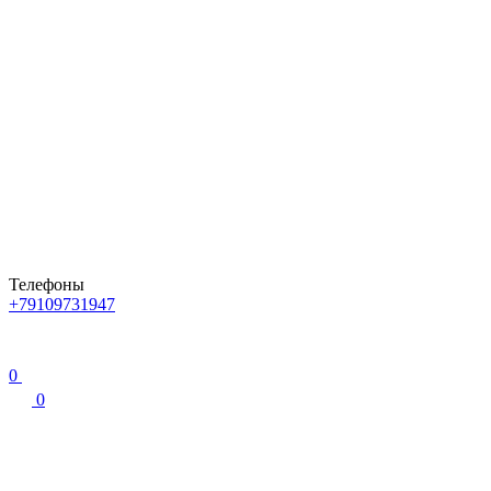
Телефоны
+79109731947
0
0