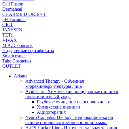
Cell Fusion
Dermaheal
CHARME D’ORIENT
pH Formula
GIGI
JANSSEN
TETe
VIVAX
M.A.D skincare
Подарочные сертификаты
Smartcosmet
Tahe Cosmetics
OUTLET
Arkana
Advanced Therapy - Объемная
коррекцияархитектуры лица
Acid Line - Химические процедурные пилинги,
постпилинговый уход
Глубокое очищение на основе кислот
Химические пилинги
Ацидотерапия
Neuro Cannabis Therapy - нейрокосметика на
основе стволовых клеток конопли и мака
A-QS Hacker Line - Интеллектуальная терапия,