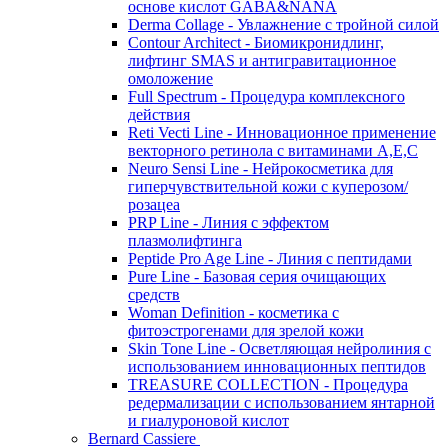
основе кислот GABA&NANA
Derma Collage - Увлажнение с тройной силой
Contour Architect - Биомикронидлинг,
лифтинг SMAS и антигравитационное
омоложение
Full Spectrum - Процедура комплексного
действия
Reti Vecti Line - Инновационное применение
векторного ретинола с витаминами A,Е,С
Neuro Sensi Line - Нейрокосметика для
гиперчувствительной кожи с куперозом/
розацеа
PRP Line - Линия с эффектом
плазмолифтинга
Peptide Pro Age Line - Линия с пептидами
Pure Line - Базовая серия очищающих
средств
Woman Definition - косметика с
фитоэстрогенами для зрелой кожи
Skin Tone Line - Осветляющая нейролиния с
использованием инновационных пептидов
TREASURE COLLECTION - Процедура
редермализации с использованием янтарной
и гиалуроновой кислот
Bernard Cassiere