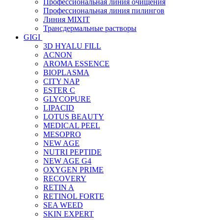
Профессиональная линия очищения
Профессиональная линия пилингов
Линия MIXIT
Трансдермальные растворы
GIGI
3D HYALU FILL
ACNON
AROMA ESSENCE
BIOPLASMA
CITY NAP
ESTER C
GLYCOPURE
LIPACID
LOTUS BEAUTY
MEDICAL PEEL
MESOPRO
NEW AGE
NUTRI PEPTIDE
NEW AGE G4
OXYGEN PRIME
RECOVERY
RETIN A
RETINOL FORTE
SEA WEED
SKIN EXPERT