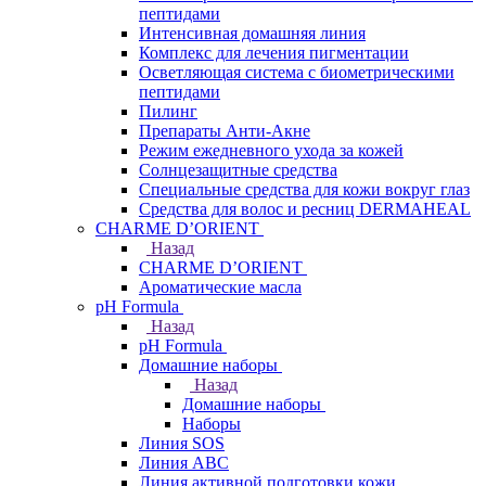
пептидами
Интенсивная домашняя линия
Комплекс для лечения пигментации
Осветляющая система с биометрическими
пептидами
Пилинг
Препараты Анти-Акне
Режим ежедневного ухода за кожей
Солнцезащитные средства
Специальные средства для кожи вокруг глаз
Средства для волос и ресниц DERMAHEAL
CHARME D’ORIENT
Назад
CHARME D’ORIENT
Ароматические масла
pH Formula
Назад
pH Formula
Домашние наборы
Назад
Домашние наборы
Наборы
Линия SOS
Линия АВС
Линия активной подготовки кожи