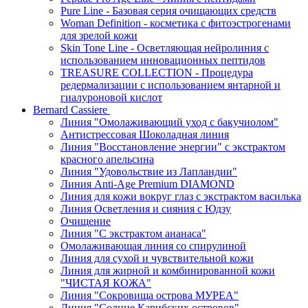
Pure Line - Базовая серия очищающих средств
Woman Definition - косметика с фитоэстрогенами
для зрелой кожи
Skin Tone Line - Осветляющая нейролиния с
использованием инновационных пептидов
TREASURE COLLECTION - Процедура
редермализации с использованием янтарной и
гиалуроновой кислот
Bernard Cassiere
Линия "Омолаживающий уход с бакучиолом"
Антистрессовая Шоколадная линия
Линия "Восстановление энергии" с экстрактом
красного апельсина
Линия "Удовольствие из Лапландии"
Линия Anti-Age Premium DIAMOND
Линия для кожи вокруг глаз с экстрактом василька
Линия Осветления и сияния с Юдзу
Очищение
Линия "С экстрактом ананаса"
Омолаживающая линия со спирулиной
Линия для сухой и чувствительной кожи
Линия для жирной и комбинированной кожи
"ЧИСТАЯ КОЖА"
Линия "Сокровища острова МУРЕА"
Линия "Солнце Карибских островов"