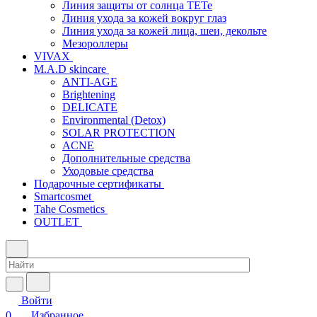
Линия защиты от солнца TETe
Линия ухода за кожей вокруг глаз
Линия ухода за кожей лица, шеи, декольте
Мезороллеры
VIVAX
M.A.D skincare
ANTI-AGE
Brightening
DELICATE
Environmental (Detox)
SOLAR PROTECTION
АCNE
Дополнительные средства
Уходовые средства
Подарочные сертификаты
Smartcosmet
Tahe Cosmetics
OUTLET
Войти
0
Избранное