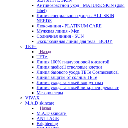
SENSITIVE SKIN
Антивозрастной уход - MATURE SKIN (gold
label)
Линия специального ухода - ALL SKIN
NEEDS
Люкс-линия - PLATINUM CARE
Мужская линия - Men
Солнечная линия - SUN
Эксклюзивная линия для тела - BODY
TETe
Назад
TETe
Линия 100% гиалуроновой кислотой
Линия medicell стволовые клетки
Линия базового ухода TETe Cosmeceutical
Линия защиты от солнца TETe
Линия ухода за кожей вокруг глаз
Линия ухода за кожей лица, шеи, декольте
Мезороллеры
VIVAX
M.A.D skincare
Назад
M.A.D skincare
ANTI-AGE
Brightening