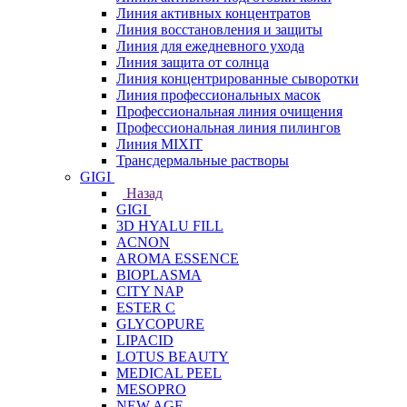
Линия активных концентратов
Линия восстановления и защиты
Линия для ежедневного ухода
Линия защита от солнца
Линия концентрированные сыворотки
Линия профессиональных масок
Профессиональная линия очищения
Профессиональная линия пилингов
Линия MIXIT
Трансдермальные растворы
GIGI
Назад
GIGI
3D HYALU FILL
ACNON
AROMA ESSENCE
BIOPLASMA
CITY NAP
ESTER C
GLYCOPURE
LIPACID
LOTUS BEAUTY
MEDICAL PEEL
MESOPRO
NEW AGE