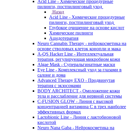
Acid Line - Химические процедурные
пилинги, постпилинговый уход
Назад
Acid Line - Химические процедурные
пилинги, постпилинговый уход
Глубокое очищение на основе кислот
Химические пилинги
Ацидотерапия
Neuro Cannabis Therapy - нейрокосметика на
основе стволовых клеток конопли и мака
A-QS Hacker Line - Интеллектуальная
терапия, регулирующая микробиом кожи
Algae Mask - Суперальгинатные маски
Eye Line - Комплексный уход за глазами в
салоне и дома
Advanced Therapy EXO - Продвинутая
терапия с экзосомами
BODY ARCHITECT - Омоложение кожи
тела и расслабление для нервной системы
C-FUSION GLOW - Линия с высокой
концентрацией витамина C в трех наиболее
эффективных формах
Lactobionic Line - Линия с лактобионовой
кислотой
Neuro Nana Gaba - Нейрокосметика на