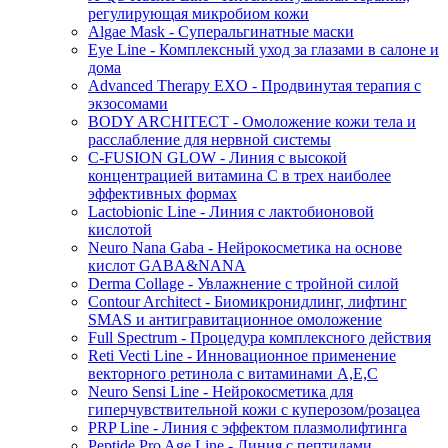
регулирующая микробиом кожи
Algae Mask - Суперальгинатные маски
Eye Line - Комплексный уход за глазами в салоне и
дома
Advanced Therapy EXO - Продвинутая терапия с
экзосомами
BODY ARCHITECT - Омоложение кожи тела и
расслабление для нервной системы
C-FUSION GLOW - Линия с высокой
концентрацией витамина C в трех наиболее
эффективных формах
Lactobionic Line - Линия с лактобионовой
кислотой
Neuro Nana Gaba - Нейрокосметика на основе
кислот GABA&NANA
Derma Collage - Увлажнение с тройной силой
Contour Architect - Биомикронидлинг, лифтинг
SMAS и антигравитационное омоложение
Full Spectrum - Процедура комплексного действия
Reti Vecti Line - Инновационное применение
векторного ретинола с витаминами A,Е,С
Neuro Sensi Line - Нейрокосметика для
гиперчувствительной кожи с куперозом/розацеа
PRP Line - Линия с эффектом плазмолифтинга
Peptide Pro Age Line - Линия с пептидами