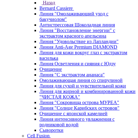
Назад
Bernard Cassiere
Линия "Омолаживающий уход с
бакучиолом"
Антистрессовая Шоколадная линия
Линия "Восстановление энергии" с
экстрактом красного апельсина
Линия "Удовольствие из Лапландии"
Линия Anti-Age Premium DIAMOND
Линия для кожи вокруг глаз с экстрактом
василька
Линия Осветления и сияния с Юдзу
Очищение
Линия "С экстрактом ананаса"
Омолаживающая линия со спирулиной
Линия для сухой и чувствительной кожи
Линия для жирной и комбинированной кожи
"ЧИСТАЯ КОЖА"
Линия "Сокровища острова МУРЕА"
Линия "Солнце Карибских островов"
Очищение с японской камелией
Линия интенсивного увлажнения с
родниковой водой
Сыворотки
Cell Fusion