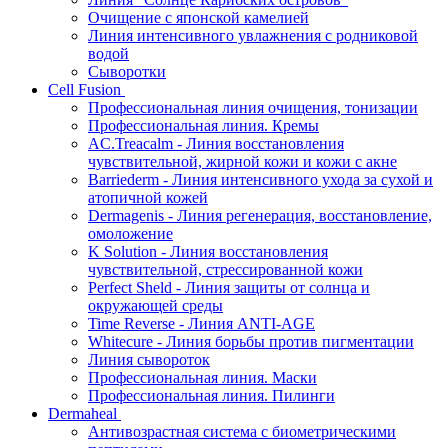
Очищение с японской камелией
Линия интенсивного увлажнения с родниковой
водой
Сыворотки
Cell Fusion
Профессиональная линия очищения, тонизации
Профессиональная линия. Кремы
AC.Treacalm - Линия восстановления
чувствительной, жирной кожи и кожи с акне
Barriederm - Линия интенсивного ухода за сухой и
атопичной кожей
Dermagenis - Линия регенерация, восстановление,
омоложение
K Solution - Линия восстановления
чувствительной, стрессированной кожи
Perfect Sheld - Линия защиты от солнца и
окружающей среды
Time Reverse - Линия ANTI-AGE
Whitecure - Линия борьбы против пигментации
Линия сывороток
Профессиональная линия. Маски
Профессиональная линия. Пилинги
Dermaheal
Антивозрастная система с биометрическими