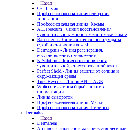
Назад
Cell Fusion
Профессиональная линия очищения,
тонизации
Профессиональная линия. Кремы
AC.Treacalm - Линия восстановления
чувствительной, жирной кожи и кожи с акне
Barriederm - Линия интенсивного ухода за
сухой и атопичной кожей
Dermagenis - Линия регенерация,
восстановление, омоложение
K Solution - Линия восстановления
чувствительной, стрессированной кожи
Perfect Sheld - Линия защиты от солнца и
окружающей среды
Time Reverse - Линия ANTI-AGE
Whitecure - Линия борьбы против
пигментации
Линия сывороток
Профессиональная линия. Маски
Профессиональная линия. Пилинги
Dermaheal
Назад
Dermaheal
Антивозрастная система с биометрическими