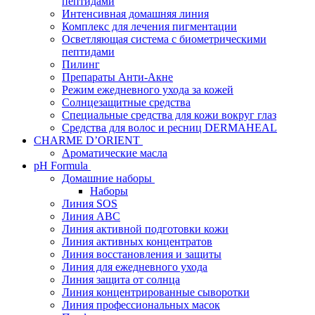
пептидами
Интенсивная домашняя линия
Комплекс для лечения пигментации
Осветляющая система с биометрическими
пептидами
Пилинг
Препараты Анти-Акне
Режим ежедневного ухода за кожей
Солнцезащитные средства
Специальные средства для кожи вокруг глаз
Средства для волос и ресниц DERMAHEAL
CHARME D’ORIENT
Ароматические масла
pH Formula
Домашние наборы
Наборы
Линия SOS
Линия АВС
Линия активной подготовки кожи
Линия активных концентратов
Линия восстановления и защиты
Линия для ежедневного ухода
Линия защита от солнца
Линия концентрированные сыворотки
Линия профессиональных масок