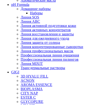
Ароматические масла
pH Formula
Домашние наборы
Наборы
Линия SOS
Линия АВС
Линия активной подготовки кожи
Линия активных концентратов
Линия восстановления и защиты
Линия для ежедневного ухода
Линия защита от солнца
Линия концентрированные сыворотки
Линия профессиональных масок
Профессиональная линия очищения
Профессиональная линия пилингов
Линия MIXIT
Трансдермальные растворы
GIGI
3D HYALU FILL
ACNON
AROMA ESSENCE
BIOPLASMA
CITY NAP
ESTER C
GLYCOPURE