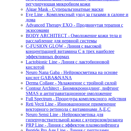
регулирующая микробиом кожи
Algae Mask - Суперальгинатные маски
Eye Line - Комплексный уход за глазами в салоне и
дома
Advanced Therapy EXO - Продвинутая терапия с
экзосомами
BODY ARCHITECT - Омоложение кожи тела и
расслабление для нервной системы
C-FUSION GLOW - Линия с высокой
концентрацией витамина C в трех наиболее
эффективных формах
Lactobionic Line - Линия с лактобионовой
кислотой
Neuro Nana Gaba - Нейрокосметика на основе
кислот GABA&NANA
Derma Collage - Увлажнение с тройной силой
Contour Architect - Биомикронидлинг, лифтинг
SMAS и антигравитационное омоложение
Full Spectrum - Процедура комплексного действия
Reti Vecti Line - Инновационное применение
векторного ретинола с витаминами A,Е,С
Neuro Sensi Line - Нейрокосметика для
гиперчувствительной кожи с куперозом/розацеа
PRP Line - Линия с эффектом плазмолифтинга
Peptide Pro Age Line - Линия с пептидами