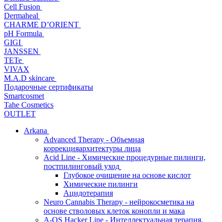
Cell Fusion
Dermaheal
CHARME D’ORIENT
pH Formula
GIGI
JANSSEN
TETe
VIVAX
M.A.D skincare
Подарочные сертификаты
Smartcosmet
Tahe Cosmetics
OUTLET
Arkana
Advanced Therapy - Объемная
коррекцияархитектуры лица
Acid Line - Химические процедурные пилинги,
постпилинговый уход
Глубокое очищение на основе кислот
Химические пилинги
Ацидотерапия
Neuro Cannabis Therapy - нейрокосметика на
основе стволовых клеток конопли и мака
A-QS Hacker Line - Интеллектуальная терапия,