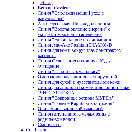
Назад
Bernard Cassiere
Линия "Омолаживающий уход с
бакучиолом"
Антистрессовая Шоколадная линия
Линия "Восстановление энергии" с
экстрактом красного апельсина
Линия "Удовольствие из Лапландии"
Линия Anti-Age Premium DIAMOND
Линия для кожи вокруг глаз с экстрактом
василька
Линия Осветления и сияния с Юдзу
Очищение
Линия "С экстрактом ананаса"
Омолаживающая линия со спирулиной
Линия для сухой и чувствительной кожи
Линия для жирной и комбинированной кожи
"ЧИСТАЯ КОЖА"
Линия "Сокровища острова МУРЕА"
Линия "Солнце Карибских островов"
Очищение с японской камелией
Линия интенсивного увлажнения с
родниковой водой
Сыворотки
Cell Fusion