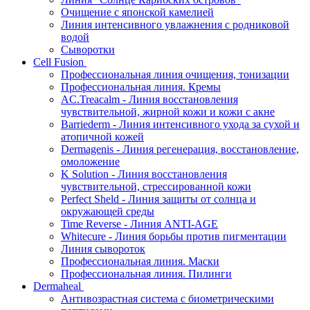
Очищение с японской камелией
Линия интенсивного увлажнения с родниковой
водой
Сыворотки
Cell Fusion
Профессиональная линия очищения, тонизации
Профессиональная линия. Кремы
AC.Treacalm - Линия восстановления
чувствительной, жирной кожи и кожи с акне
Barriederm - Линия интенсивного ухода за сухой и
атопичной кожей
Dermagenis - Линия регенерация, восстановление,
омоложение
K Solution - Линия восстановления
чувствительной, стрессированной кожи
Perfect Sheld - Линия защиты от солнца и
окружающей среды
Time Reverse - Линия ANTI-AGE
Whitecure - Линия борьбы против пигментации
Линия сывороток
Профессиональная линия. Маски
Профессиональная линия. Пилинги
Dermaheal
Антивозрастная система с биометрическими