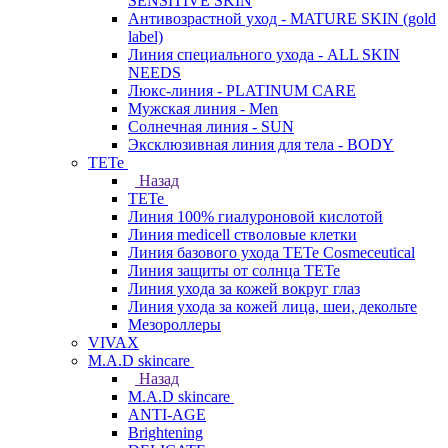
SENSITIVE SKIN
Антивозрастной уход - MATURE SKIN (gold
label)
Линия специального ухода - ALL SKIN
NEEDS
Люкс-линия - PLATINUM CARE
Мужская линия - Men
Солнечная линия - SUN
Эксклюзивная линия для тела - BODY
TETe
Назад
TETe
Линия 100% гиалуроновой кислотой
Линия medicell стволовые клетки
Линия базового ухода TETe Cosmeceutical
Линия защиты от солнца TETe
Линия ухода за кожей вокруг глаз
Линия ухода за кожей лица, шеи, декольте
Мезороллеры
VIVAX
M.A.D skincare
Назад
M.A.D skincare
ANTI-AGE
Brightening