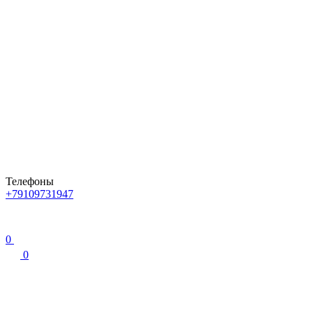
Телефоны
+79109731947
0
0