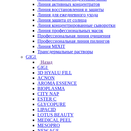
Линия активных концентратов
Линия восстановления и защиты
Линия для ежедневного ухода
Линия защита от солнца
Линия концентрированные сыворотки
Линия профессиональных масок
Профессиональная линия очищения
Профессиональная линия пилингов
Линия MIXIT
Трансдермальные растворы
GIGI
Назад
GIGI
3D HYALU FILL
ACNON
AROMA ESSENCE
BIOPLASMA
CITY NAP
ESTER C
GLYCOPURE
LIPACID
LOTUS BEAUTY
MEDICAL PEEL
MESOPRO
NEW AGE