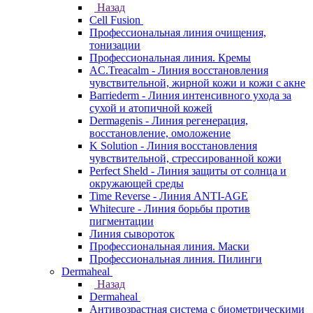
Назад
Cell Fusion
Профессиональная линия очищения,
тонизации
Профессиональная линия. Кремы
AC.Treacalm - Линия восстановления
чувствительной, жирной кожи и кожи с акне
Barriederm - Линия интенсивного ухода за
сухой и атопичной кожей
Dermagenis - Линия регенерация,
восстановление, омоложение
K Solution - Линия восстановления
чувствительной, стрессированной кожи
Perfect Sheld - Линия защиты от солнца и
окружающей среды
Time Reverse - Линия ANTI-AGE
Whitecure - Линия борьбы против
пигментации
Линия сывороток
Профессиональная линия. Маски
Профессиональная линия. Пилинги
Dermaheal
Назад
Dermaheal
Антивозрастная система с биометрическими