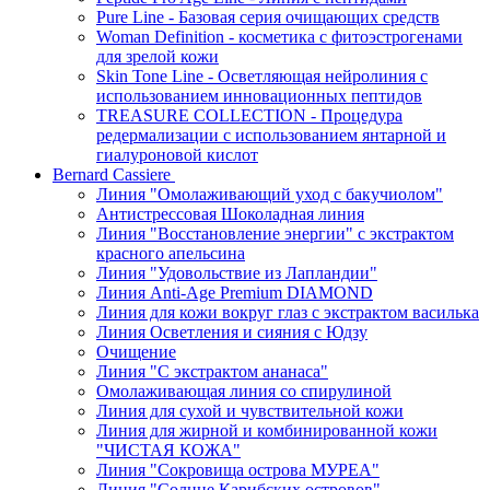
Pure Line - Базовая серия очищающих средств
Woman Definition - косметика с фитоэстрогенами
для зрелой кожи
Skin Tone Line - Осветляющая нейролиния с
использованием инновационных пептидов
TREASURE COLLECTION - Процедура
редермализации с использованием янтарной и
гиалуроновой кислот
Bernard Cassiere
Линия "Омолаживающий уход с бакучиолом"
Антистрессовая Шоколадная линия
Линия "Восстановление энергии" с экстрактом
красного апельсина
Линия "Удовольствие из Лапландии"
Линия Anti-Age Premium DIAMOND
Линия для кожи вокруг глаз с экстрактом василька
Линия Осветления и сияния с Юдзу
Очищение
Линия "С экстрактом ананаса"
Омолаживающая линия со спирулиной
Линия для сухой и чувствительной кожи
Линия для жирной и комбинированной кожи
"ЧИСТАЯ КОЖА"
Линия "Сокровища острова МУРЕА"
Линия "Солнце Карибских островов"