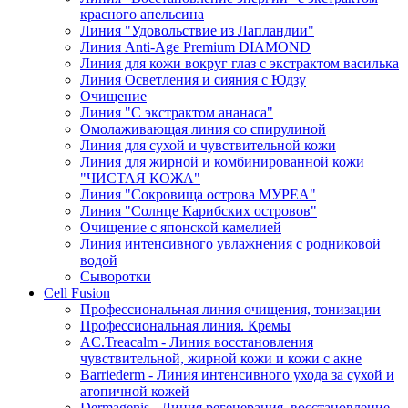
красного апельсина
Линия "Удовольствие из Лапландии"
Линия Anti-Age Premium DIAMOND
Линия для кожи вокруг глаз с экстрактом василька
Линия Осветления и сияния с Юдзу
Очищение
Линия "С экстрактом ананаса"
Омолаживающая линия со спирулиной
Линия для сухой и чувствительной кожи
Линия для жирной и комбинированной кожи
"ЧИСТАЯ КОЖА"
Линия "Сокровища острова МУРЕА"
Линия "Солнце Карибских островов"
Очищение с японской камелией
Линия интенсивного увлажнения с родниковой
водой
Сыворотки
Cell Fusion
Профессиональная линия очищения, тонизации
Профессиональная линия. Кремы
AC.Treacalm - Линия восстановления
чувствительной, жирной кожи и кожи с акне
Barriederm - Линия интенсивного ухода за сухой и
атопичной кожей
Dermagenis - Линия регенерация, восстановление,