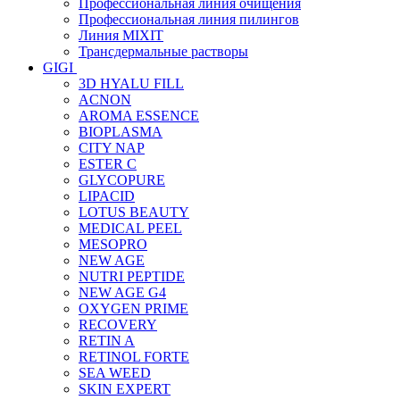
Профессиональная линия очищения
Профессиональная линия пилингов
Линия MIXIT
Трансдермальные растворы
GIGI
3D HYALU FILL
ACNON
AROMA ESSENCE
BIOPLASMA
CITY NAP
ESTER C
GLYCOPURE
LIPACID
LOTUS BEAUTY
MEDICAL PEEL
MESOPRO
NEW AGE
NUTRI PEPTIDE
NEW AGE G4
OXYGEN PRIME
RECOVERY
RETIN A
RETINOL FORTE
SEA WEED
SKIN EXPERT