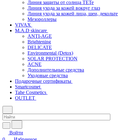
Линия защиты от солнца TETe
Линия ухода за кожей вокруг глаз
Линия ухода за кожей лица, шеи, декольте
Мезороллеры
VIVAX
M.A.D skincare
ANTI-AGE
Brightening
DELICATE
Environmental (Detox)
SOLAR PROTECTION
АCNE
Дополнительные средства
Уходовые средства
Подарочные сертификаты
Smartcosmet
Tahe Cosmetics
OUTLET
Войти
0
Избранное