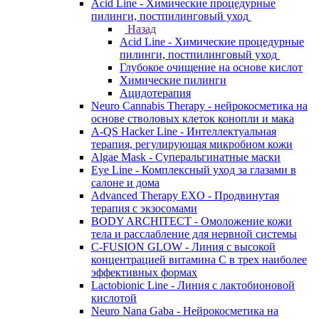
Acid Line - Химические процедурные
пилинги, постпилинговый уход
Назад
Acid Line - Химические процедурные
пилинги, постпилинговый уход
Глубокое очищение на основе кислот
Химические пилинги
Ацидотерапия
Neuro Cannabis Therapy - нейрокосметика на
основе стволовых клеток конопли и мака
A-QS Hacker Line - Интеллектуальная
терапия, регулирующая микробиом кожи
Algae Mask - Суперальгинатные маски
Eye Line - Комплексный уход за глазами в
салоне и дома
Advanced Therapy EXO - Продвинутая
терапия с экзосомами
BODY ARCHITECT - Омоложение кожи
тела и расслабление для нервной системы
C-FUSION GLOW - Линия с высокой
концентрацией витамина C в трех наиболее
эффективных формах
Lactobionic Line - Линия с лактобионовой
кислотой
Neuro Nana Gaba - Нейрокосметика на