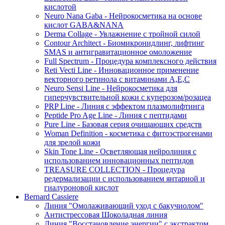
кислотой
Neuro Nana Gaba - Нейрокосметика на основе
кислот GABA&NANA
Derma Collage - Увлажнение с тройной силой
Contour Architect - Биомикронидлинг, лифтинг
SMAS и антигравитационное омоложение
Full Spectrum - Процедура комплексного действия
Reti Vecti Line - Инновационное применение
векторного ретинола с витаминами A,Е,С
Neuro Sensi Line - Нейрокосметика для
гиперчувствительной кожи с куперозом/розацеа
PRP Line - Линия с эффектом плазмолифтинга
Peptide Pro Age Line - Линия с пептидами
Pure Line - Базовая серия очищающих средств
Woman Definition - косметика с фитоэстрогенами
для зрелой кожи
Skin Tone Line - Осветляющая нейролиния с
использованием инновационных пептидов
TREASURE COLLECTION - Процедура
редермализации с использованием янтарной и
гиалуроновой кислот
Bernard Cassiere
Линия "Омолаживающий уход с бакучиолом"
Антистрессовая Шоколадная линия
Линия "Восстановление энергии" с экстрактом