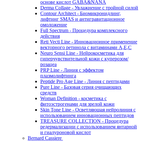
основе кислот GABA&NANA
Derma Collage - Увлажнение с тройной силой
Contour Architect - Биомикронидлинг,
лифтинг SMAS и антигравитационное
омоложение
Full Spectrum - Процедура комплексного
действия
Reti Vecti Line - Инновационное применение
векторного ретинола с витаминами A,Е,С
Neuro Sensi Line - Нейрокосметика для
гиперчувствительной кожи с куперозом/
розацеа
PRP Line - Линия с эффектом
плазмолифтинга
Peptide Pro Age Line - Линия с пептидами
Pure Line - Базовая серия очищающих
средств
Woman Definition - косметика с
фитоэстрогенами для зрелой кожи
Skin Tone Line - Осветляющая нейролиния с
использованием инновационных пептидов
TREASURE COLLECTION - Процедура
редермализации с использованием янтарной
и гиалуроновой кислот
Bernard Cassiere