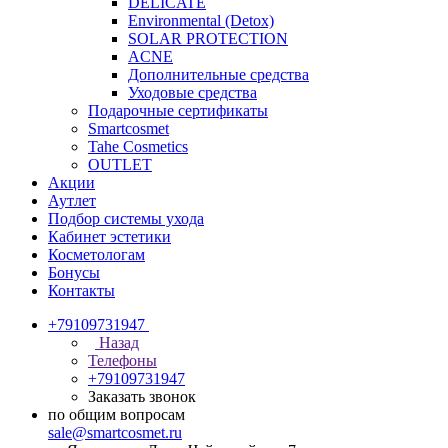
DELICATE
Environmental (Detox)
SOLAR PROTECTION
АCNE
Дополнительные средства
Уходовые средства
Подарочные сертификаты
Smartcosmet
Tahe Cosmetics
OUTLET
Акции
Аутлет
Подбор системы ухода
Кабинет эстетики
Косметологам
Бонусы
Контакты
+79109731947
Назад
Телефоны
+79109731947
Заказать звонок
по общим вопросам
sale@smartcosmet.ru