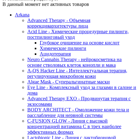
В данный момент нет активных товаров
Arkana
Advanced Therapy - Объемная
коррекцияархитектуры лица
Acid Line - Химические процедурные пилинги,
постпилинговый уход
Глубокое очищение на основе кислот
Химические пилинги
Ацидотерапия
Neuro Cannabis Therapy - нейрокосметика на
основе стволовых клеток конопли и мака
A-QS Hacker Line - Интеллектуальная терапия,
регулирующая микробиом кожи
Algae Mask - Суперальгинатные маски
Eye Line - Комплексный уход за глазами в салоне и
дома
Advanced Therapy EXO - Продвинутая терапия с
экзосомами
BODY ARCHITECT - Омоложение кожи тела и
расслабление для нервной системы
C-FUSION GLOW - Линия с высокой
концентрацией витамина C в трех наиболее
эффективных формах
Lactobionic Line - Линия с лактобионовой