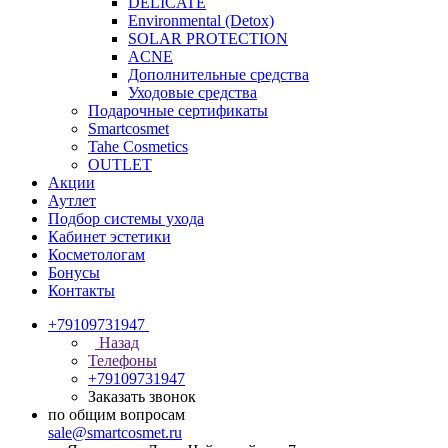
DELICATE
Environmental (Detox)
SOLAR PROTECTION
АCNE
Дополнительные средства
Уходовые средства
Подарочные сертификаты
Smartcosmet
Tahe Cosmetics
OUTLET
Акции
Аутлет
Подбор системы ухода
Кабинет эстетики
Косметологам
Бонусы
Контакты
+79109731947
Назад
Телефоны
+79109731947
Заказать звонок
по общим вопросам
sale@smartcosmet.ru