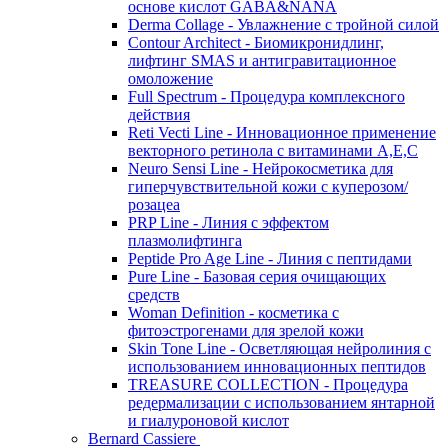
основе кислот GABA&NANA
Derma Collage - Увлажнение с тройной силой
Contour Architect - Биомикронидлинг,
лифтинг SMAS и антигравитационное
омоложение
Full Spectrum - Процедура комплексного
действия
Reti Vecti Line - Инновационное применение
векторного ретинола с витаминами A,Е,С
Neuro Sensi Line - Нейрокосметика для
гиперчувствительной кожи с куперозом/
розацеа
PRP Line - Линия с эффектом
плазмолифтинга
Peptide Pro Age Line - Линия с пептидами
Pure Line - Базовая серия очищающих
средств
Woman Definition - косметика с
фитоэстрогенами для зрелой кожи
Skin Tone Line - Осветляющая нейролиния с
использованием инновационных пептидов
TREASURE COLLECTION - Процедура
редермализации с использованием янтарной
и гиалуроновой кислот
Bernard Cassiere