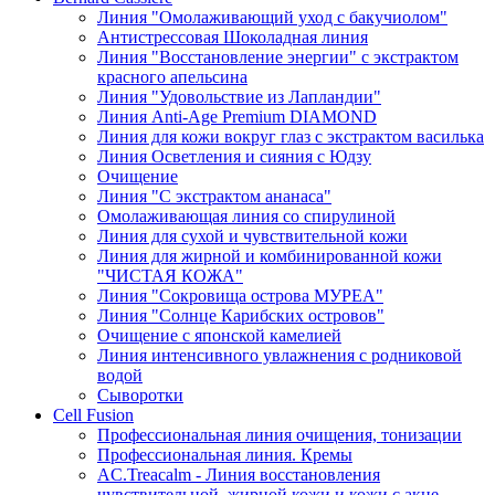
Линия "Омолаживающий уход с бакучиолом"
Антистрессовая Шоколадная линия
Линия "Восстановление энергии" с экстрактом
красного апельсина
Линия "Удовольствие из Лапландии"
Линия Anti-Age Premium DIAMOND
Линия для кожи вокруг глаз с экстрактом василька
Линия Осветления и сияния с Юдзу
Очищение
Линия "С экстрактом ананаса"
Омолаживающая линия со спирулиной
Линия для сухой и чувствительной кожи
Линия для жирной и комбинированной кожи
"ЧИСТАЯ КОЖА"
Линия "Сокровища острова МУРЕА"
Линия "Солнце Карибских островов"
Очищение с японской камелией
Линия интенсивного увлажнения с родниковой
водой
Сыворотки
Cell Fusion
Профессиональная линия очищения, тонизации
Профессиональная линия. Кремы
AC.Treacalm - Линия восстановления
чувствительной, жирной кожи и кожи с акне