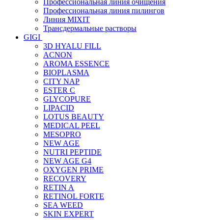
Профессиональная линия очищения
Профессиональная линия пилингов
Линия MIXIT
Трансдермальные растворы
GIGI
3D HYALU FILL
ACNON
AROMA ESSENCE
BIOPLASMA
CITY NAP
ESTER C
GLYCOPURE
LIPACID
LOTUS BEAUTY
MEDICAL PEEL
MESOPRO
NEW AGE
NUTRI PEPTIDE
NEW AGE G4
OXYGEN PRIME
RECOVERY
RETIN A
RETINOL FORTE
SEA WEED
SKIN EXPERT