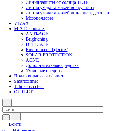
Линия защиты от солнца TETe
Линия ухода за кожей вокруг глаз
Линия ухода за кожей лица, шеи, декольте
Мезороллеры
VIVAX
M.A.D skincare
ANTI-AGE
Brightening
DELICATE
Environmental (Detox)
SOLAR PROTECTION
АCNE
Дополнительные средства
Уходовые средства
Подарочные сертификаты
Smartcosmet
Tahe Cosmetics
OUTLET
Войти
0
Избранное