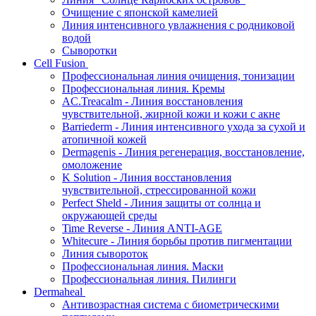
Очищение с японской камелией
Линия интенсивного увлажнения с родниковой
водой
Сыворотки
Cell Fusion
Профессиональная линия очищения, тонизации
Профессиональная линия. Кремы
AC.Treacalm - Линия восстановления
чувствительной, жирной кожи и кожи с акне
Barriederm - Линия интенсивного ухода за сухой и
атопичной кожей
Dermagenis - Линия регенерация, восстановление,
омоложение
K Solution - Линия восстановления
чувствительной, стрессированной кожи
Perfect Sheld - Линия защиты от солнца и
окружающей среды
Time Reverse - Линия ANTI-AGE
Whitecure - Линия борьбы против пигментации
Линия сывороток
Профессиональная линия. Маски
Профессиональная линия. Пилинги
Dermaheal
Антивозрастная система с биометрическими