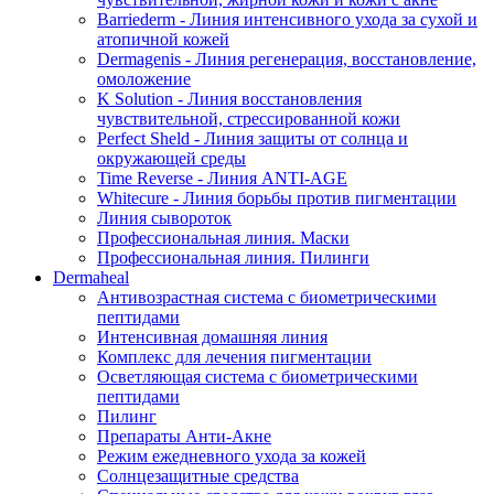
Barriederm - Линия интенсивного ухода за сухой и
атопичной кожей
Dermagenis - Линия регенерация, восстановление,
омоложение
K Solution - Линия восстановления
чувствительной, стрессированной кожи
Perfect Sheld - Линия защиты от солнца и
окружающей среды
Time Reverse - Линия ANTI-AGE
Whitecure - Линия борьбы против пигментации
Линия сывороток
Профессиональная линия. Маски
Профессиональная линия. Пилинги
Dermaheal
Антивозрастная система с биометрическими
пептидами
Интенсивная домашняя линия
Комплекс для лечения пигментации
Осветляющая система с биометрическими
пептидами
Пилинг
Препараты Анти-Акне
Режим ежедневного ухода за кожей
Солнцезащитные средства