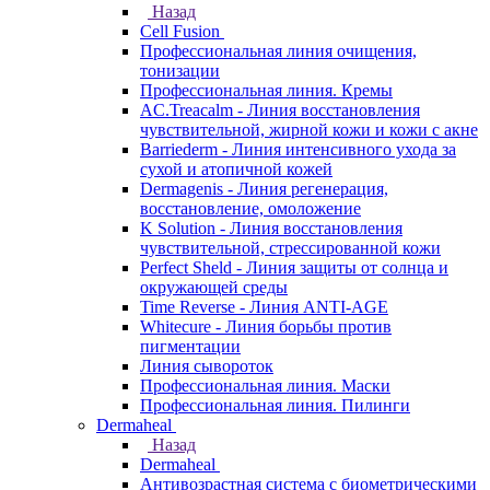
Назад
Cell Fusion
Профессиональная линия очищения,
тонизации
Профессиональная линия. Кремы
AC.Treacalm - Линия восстановления
чувствительной, жирной кожи и кожи с акне
Barriederm - Линия интенсивного ухода за
сухой и атопичной кожей
Dermagenis - Линия регенерация,
восстановление, омоложение
K Solution - Линия восстановления
чувствительной, стрессированной кожи
Perfect Sheld - Линия защиты от солнца и
окружающей среды
Time Reverse - Линия ANTI-AGE
Whitecure - Линия борьбы против
пигментации
Линия сывороток
Профессиональная линия. Маски
Профессиональная линия. Пилинги
Dermaheal
Назад
Dermaheal
Антивозрастная система с биометрическими