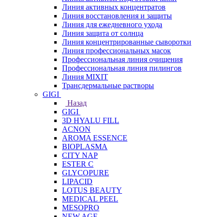
Линия активных концентратов
Линия восстановления и защиты
Линия для ежедневного ухода
Линия защита от солнца
Линия концентрированные сыворотки
Линия профессиональных масок
Профессиональная линия очищения
Профессиональная линия пилингов
Линия MIXIT
Трансдермальные растворы
GIGI
Назад
GIGI
3D HYALU FILL
ACNON
AROMA ESSENCE
BIOPLASMA
CITY NAP
ESTER C
GLYCOPURE
LIPACID
LOTUS BEAUTY
MEDICAL PEEL
MESOPRO
NEW AGE