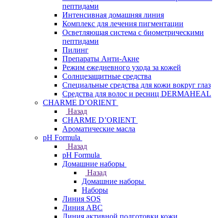
пептидами
Интенсивная домашняя линия
Комплекс для лечения пигментации
Осветляющая система с биометрическими
пептидами
Пилинг
Препараты Анти-Акне
Режим ежедневного ухода за кожей
Солнцезащитные средства
Специальные средства для кожи вокруг глаз
Средства для волос и ресниц DERMAHEAL
CHARME D’ORIENT
Назад
CHARME D’ORIENT
Ароматические масла
pH Formula
Назад
pH Formula
Домашние наборы
Назад
Домашние наборы
Наборы
Линия SOS
Линия АВС
Линия активной подготовки кожи