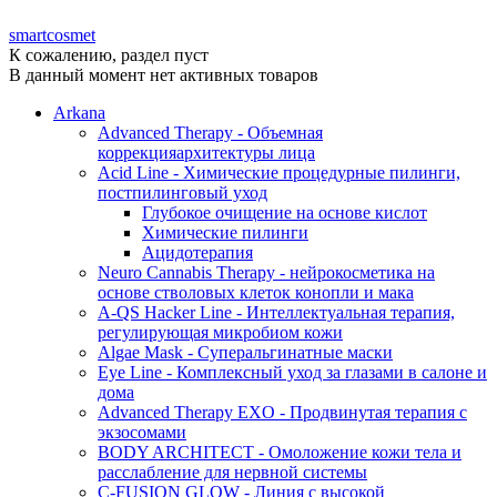
smartcosmet
К сожалению, раздел пуст
В данный момент нет активных товаров
Arkana
Advanced Therapy - Объемная
коррекцияархитектуры лица
Acid Line - Химические процедурные пилинги,
постпилинговый уход
Глубокое очищение на основе кислот
Химические пилинги
Ацидотерапия
Neuro Cannabis Therapy - нейрокосметика на
основе стволовых клеток конопли и мака
A-QS Hacker Line - Интеллектуальная терапия,
регулирующая микробиом кожи
Algae Mask - Суперальгинатные маски
Eye Line - Комплексный уход за глазами в салоне и
дома
Advanced Therapy EXO - Продвинутая терапия с
экзосомами
BODY ARCHITECT - Омоложение кожи тела и
расслабление для нервной системы
C-FUSION GLOW - Линия с высокой