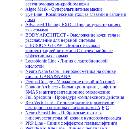
регулирующая микробиом кожи
Algae Mask - Суперальгинатные маски
Eye Line - Комплексный уход за глазами в салоне и
дома
Advanced Therapy EXO - Продвинутая терапия с
экзосомами
BODY ARCHITECT - Омоложение кожи тела и
расслабление для нервной системы
C-FUSION GLOW - Линия с высокой
концентрацией витамина C в трех наиболее
эффективных формах
Lactobionic Line - Линия с лактобионовой
кислотой
Neuro Nana Gaba - Нейрокосметика на основе
кислот GABA&NANA
Derma Collage - Увлажнение с тройной силой
Contour Architect - Биомикронидлинг, лифтинг
SMAS и антигравитационное омоложение
Full Spectrum - Процедура комплексного действия
Reti Vecti Line - Инновационное применение
векторного ретинола с витаминами A,Е,С
Neuro Sensi Line - Нейрокосметика для
гиперчувствительной кожи с куперозом/розацеа
PRP Line - Линия с эффектом плазмолифтинга
Peptide Pro Age Line - Линия с пептидами