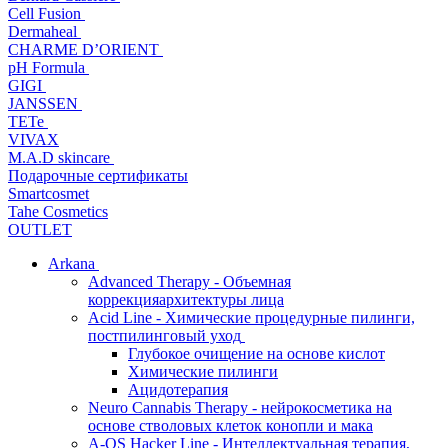
Cell Fusion
Dermaheal
CHARME D’ORIENT
pH Formula
GIGI
JANSSEN
TETe
VIVAX
M.A.D skincare
Подарочные сертификаты
Smartcosmet
Tahe Cosmetics
OUTLET
Arkana
Advanced Therapy - Объемная
коррекцияархитектуры лица
Acid Line - Химические процедурные пилинги,
постпилинговый уход
Глубокое очищение на основе кислот
Химические пилинги
Ацидотерапия
Neuro Cannabis Therapy - нейрокосметика на
основе стволовых клеток конопли и мака
A-QS Hacker Line - Интеллектуальная терапия,