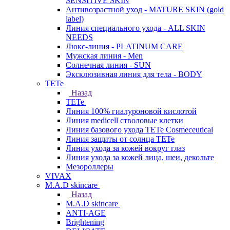
SENSITIVE SKIN
Антивозрастной уход - MATURE SKIN (gold
label)
Линия специального ухода - ALL SKIN
NEEDS
Люкс-линия - PLATINUM CARE
Мужская линия - Men
Солнечная линия - SUN
Эксклюзивная линия для тела - BODY
TETe
Назад
TETe
Линия 100% гиалуроновой кислотой
Линия medicell стволовые клетки
Линия базового ухода TETe Cosmeceutical
Линия защиты от солнца TETe
Линия ухода за кожей вокруг глаз
Линия ухода за кожей лица, шеи, декольте
Мезороллеры
VIVAX
M.A.D skincare
Назад
M.A.D skincare
ANTI-AGE
Brightening