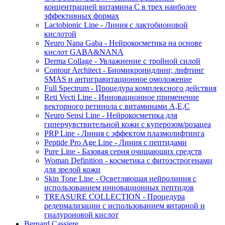
концентрацией витамина C в трех наиболее
эффективных формах
Lactobionic Line - Линия с лактобионовой
кислотой
Neuro Nana Gaba - Нейрокосметика на основе
кислот GABA&NANA
Derma Collage - Увлажнение с тройной силой
Contour Architect - Биомикронидлинг, лифтинг
SMAS и антигравитационное омоложение
Full Spectrum - Процедура комплексного действия
Reti Vecti Line - Инновационное применение
векторного ретинола с витаминами A,Е,С
Neuro Sensi Line - Нейрокосметика для
гиперчувствительной кожи с куперозом/розацеа
PRP Line - Линия с эффектом плазмолифтинга
Peptide Pro Age Line - Линия с пептидами
Pure Line - Базовая серия очищающих средств
Woman Definition - косметика с фитоэстрогенами
для зрелой кожи
Skin Tone Line - Осветляющая нейролиния с
использованием инновационных пептидов
TREASURE COLLECTION - Процедура
редермализации с использованием янтарной и
гиалуроновой кислот
Bernard Cassiere