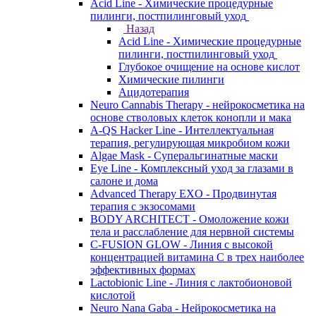
Acid Line - Химические процедурные
пилинги, постпилинговый уход
Назад
Acid Line - Химические процедурные
пилинги, постпилинговый уход
Глубокое очищение на основе кислот
Химические пилинги
Ацидотерапия
Neuro Cannabis Therapy - нейрокосметика на
основе стволовых клеток конопли и мака
A-QS Hacker Line - Интеллектуальная
терапия, регулирующая микробиом кожи
Algae Mask - Суперальгинатные маски
Eye Line - Комплексный уход за глазами в
салоне и дома
Advanced Therapy EXO - Продвинутая
терапия с экзосомами
BODY ARCHITECT - Омоложение кожи
тела и расслабление для нервной системы
C-FUSION GLOW - Линия с высокой
концентрацией витамина C в трех наиболее
эффективных формах
Lactobionic Line - Линия с лактобионовой
кислотой
Neuro Nana Gaba - Нейрокосметика на