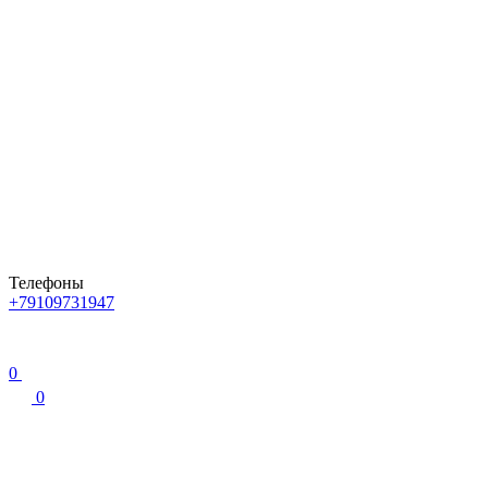
Телефоны
+79109731947
0
0