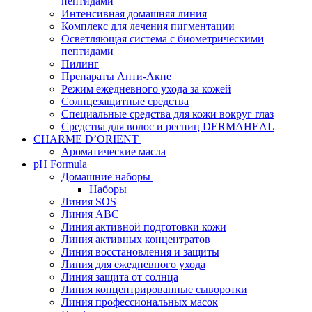
пептидами
Интенсивная домашняя линия
Комплекс для лечения пигментации
Осветляющая система с биометрическими
пептидами
Пилинг
Препараты Анти-Акне
Режим ежедневного ухода за кожей
Солнцезащитные средства
Специальные средства для кожи вокруг глаз
Средства для волос и ресниц DERMAHEAL
CHARME D’ORIENT
Ароматические масла
pH Formula
Домашние наборы
Наборы
Линия SOS
Линия АВС
Линия активной подготовки кожи
Линия активных концентратов
Линия восстановления и защиты
Линия для ежедневного ухода
Линия защита от солнца
Линия концентрированные сыворотки
Линия профессиональных масок