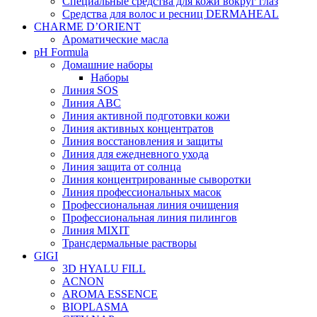
Специальные средства для кожи вокруг глаз
Средства для волос и ресниц DERMAHEAL
CHARME D’ORIENT
Ароматические масла
pH Formula
Домашние наборы
Наборы
Линия SOS
Линия АВС
Линия активной подготовки кожи
Линия активных концентратов
Линия восстановления и защиты
Линия для ежедневного ухода
Линия защита от солнца
Линия концентрированные сыворотки
Линия профессиональных масок
Профессиональная линия очищения
Профессиональная линия пилингов
Линия MIXIT
Трансдермальные растворы
GIGI
3D HYALU FILL
ACNON
AROMA ESSENCE
BIOPLASMA