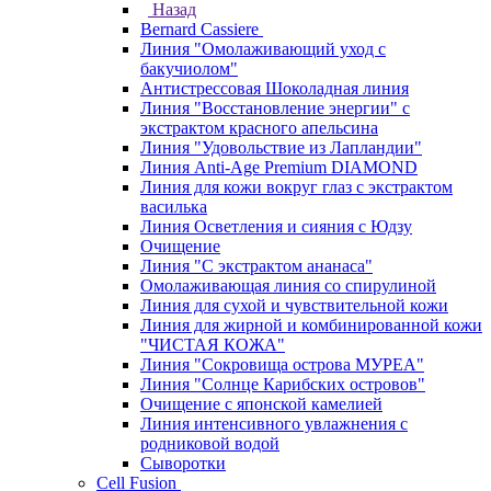
Назад
Bernard Cassiere
Линия "Омолаживающий уход с
бакучиолом"
Антистрессовая Шоколадная линия
Линия "Восстановление энергии" с
экстрактом красного апельсина
Линия "Удовольствие из Лапландии"
Линия Anti-Age Premium DIAMOND
Линия для кожи вокруг глаз с экстрактом
василька
Линия Осветления и сияния с Юдзу
Очищение
Линия "С экстрактом ананаса"
Омолаживающая линия со спирулиной
Линия для сухой и чувствительной кожи
Линия для жирной и комбинированной кожи
"ЧИСТАЯ КОЖА"
Линия "Сокровища острова МУРЕА"
Линия "Солнце Карибских островов"
Очищение с японской камелией
Линия интенсивного увлажнения с
родниковой водой
Сыворотки
Cell Fusion