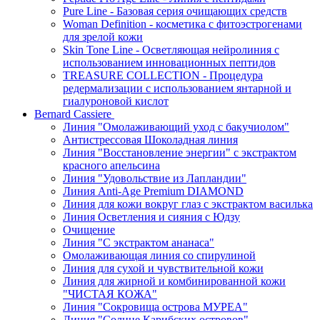
Pure Line - Базовая серия очищающих средств
Woman Definition - косметика с фитоэстрогенами
для зрелой кожи
Skin Tone Line - Осветляющая нейролиния с
использованием инновационных пептидов
TREASURE COLLECTION - Процедура
редермализации с использованием янтарной и
гиалуроновой кислот
Bernard Cassiere
Линия "Омолаживающий уход с бакучиолом"
Антистрессовая Шоколадная линия
Линия "Восстановление энергии" с экстрактом
красного апельсина
Линия "Удовольствие из Лапландии"
Линия Anti-Age Premium DIAMOND
Линия для кожи вокруг глаз с экстрактом василька
Линия Осветления и сияния с Юдзу
Очищение
Линия "С экстрактом ананаса"
Омолаживающая линия со спирулиной
Линия для сухой и чувствительной кожи
Линия для жирной и комбинированной кожи
"ЧИСТАЯ КОЖА"
Линия "Сокровища острова МУРЕА"
Линия "Солнце Карибских островов"