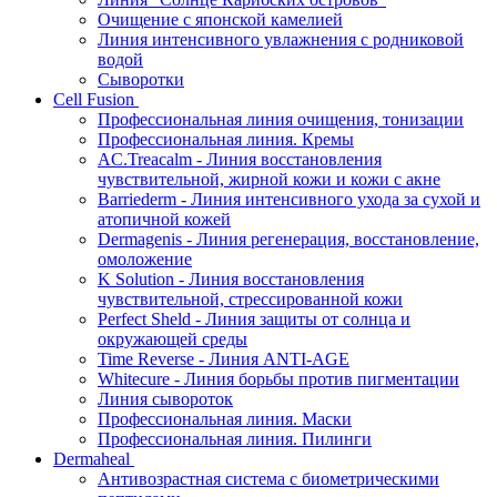
Очищение с японской камелией
Линия интенсивного увлажнения с родниковой
водой
Сыворотки
Cell Fusion
Профессиональная линия очищения, тонизации
Профессиональная линия. Кремы
AC.Treacalm - Линия восстановления
чувствительной, жирной кожи и кожи с акне
Barriederm - Линия интенсивного ухода за сухой и
атопичной кожей
Dermagenis - Линия регенерация, восстановление,
омоложение
K Solution - Линия восстановления
чувствительной, стрессированной кожи
Perfect Sheld - Линия защиты от солнца и
окружающей среды
Time Reverse - Линия ANTI-AGE
Whitecure - Линия борьбы против пигментации
Линия сывороток
Профессиональная линия. Маски
Профессиональная линия. Пилинги
Dermaheal
Антивозрастная система с биометрическими