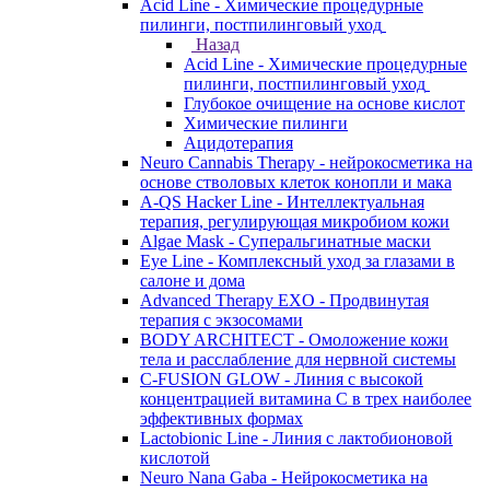
Acid Line - Химические процедурные
пилинги, постпилинговый уход
Назад
Acid Line - Химические процедурные
пилинги, постпилинговый уход
Глубокое очищение на основе кислот
Химические пилинги
Ацидотерапия
Neuro Cannabis Therapy - нейрокосметика на
основе стволовых клеток конопли и мака
A-QS Hacker Line - Интеллектуальная
терапия, регулирующая микробиом кожи
Algae Mask - Суперальгинатные маски
Eye Line - Комплексный уход за глазами в
салоне и дома
Advanced Therapy EXO - Продвинутая
терапия с экзосомами
BODY ARCHITECT - Омоложение кожи
тела и расслабление для нервной системы
C-FUSION GLOW - Линия с высокой
концентрацией витамина C в трех наиболее
эффективных формах
Lactobionic Line - Линия с лактобионовой
кислотой
Neuro Nana Gaba - Нейрокосметика на