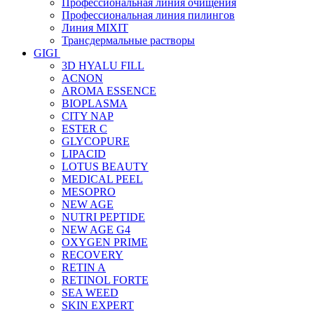
Профессиональная линия очищения
Профессиональная линия пилингов
Линия MIXIT
Трансдермальные растворы
GIGI
3D HYALU FILL
ACNON
AROMA ESSENCE
BIOPLASMA
CITY NAP
ESTER C
GLYCOPURE
LIPACID
LOTUS BEAUTY
MEDICAL PEEL
MESOPRO
NEW AGE
NUTRI PEPTIDE
NEW AGE G4
OXYGEN PRIME
RECOVERY
RETIN A
RETINOL FORTE
SEA WEED
SKIN EXPERT