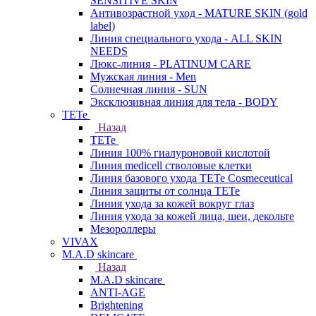
SENSITIVE SKIN
Антивозрастной уход - MATURE SKIN (gold
label)
Линия специального ухода - ALL SKIN
NEEDS
Люкс-линия - PLATINUM CARE
Мужская линия - Men
Солнечная линия - SUN
Эксклюзивная линия для тела - BODY
TETe
Назад
TETe
Линия 100% гиалуроновой кислотой
Линия medicell стволовые клетки
Линия базового ухода TETe Cosmeceutical
Линия защиты от солнца TETe
Линия ухода за кожей вокруг глаз
Линия ухода за кожей лица, шеи, декольте
Мезороллеры
VIVAX
M.A.D skincare
Назад
M.A.D skincare
ANTI-AGE
Brightening