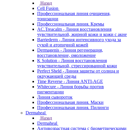
Назад
Cell Fusion
Профессиональная линия очищения,
тонизации
Профессиональная линия. Кремы
AC.Treacalm - Линия восстановления
чувствительной, жирной кожи и кожи с акне
Barriederm - Линия интенсивного ухода за
сухой и атопичной кожей
Dermagenis - Линия регенерация,
восстановление, омоложение
K Solution - Линия восстановления
чувствительной, стрессированной кожи
Perfect Sheld - Линия защиты от солнца и
окружающей среды
Time Reverse - Линия ANTI-AGE
Whitecure - Линия борьбы против
пигментации
Линия сывороток
Профессиональная линия. Маски
Профессиональная линия. Пилинги
Dermaheal
Назад
Dermaheal
Антивозрастная система с биометрическими