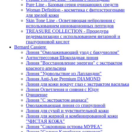
Pure Line - Базовая серия очищающих средств
Woman Definition - косметика с фитоэстрогенами
для зрелой кожи
Skin Tone Line - Осветляющая нейролиния с
использованием инновационных пептидов
TREASURE COLLECTION - Процедура
редермализации с использованием янтарной и
гиалуроновой кислот
Bernard Cassiere
Линия "Омолаживающий уход с бакучиолом"
Антистрессовая Шоколадная линия
Линия "Восстановление энергии" с экстрактом
красного апельсина
Линия "Удовольствие из Лапландии"
Линия Anti-Age Premium DIAMOND
Линия для кожи вокруг глаз с экстрактом василька
Линия Осветления и сияния с Юдзу
Очищение
Линия "С экстрактом ананаса"
Омолаживающая линия со спирулиной
Линия для сухой и чувствительной кожи
Линия для жирной и комбинированной кожи
"ЧИСТАЯ КОЖА"
Линия "Сокровища острова МУРЕА"
Линия "Солнце Карибских островов"