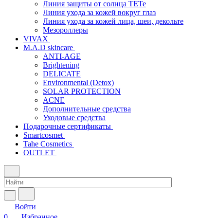
Линия защиты от солнца TETe
Линия ухода за кожей вокруг глаз
Линия ухода за кожей лица, шеи, декольте
Мезороллеры
VIVAX
M.A.D skincare
ANTI-AGE
Brightening
DELICATE
Environmental (Detox)
SOLAR PROTECTION
АCNE
Дополнительные средства
Уходовые средства
Подарочные сертификаты
Smartcosmet
Tahe Cosmetics
OUTLET
Войти
0
Избранное