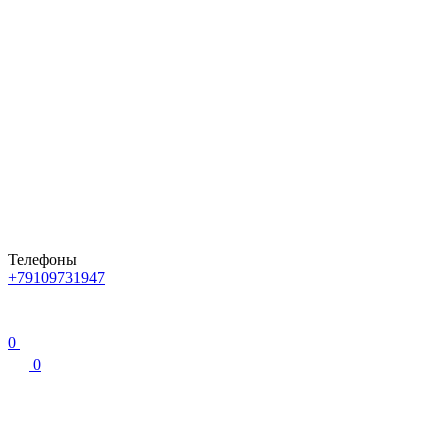
Телефоны
+79109731947
0
0