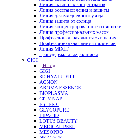
Линия активных концентратов
Линия восстановления и защиты
Линия для ежедневного ухода
Линия защита от солнца
Линия концентрированные сыворотки
Линия профессиональных масок
Профессиональная линия очищения
Профессиональная линия пилингов
Линия MIXIT
Трансдермальные растворы
GIGI
Назад
GIGI
3D HYALU FILL
ACNON
AROMA ESSENCE
BIOPLASMA
CITY NAP
ESTER C
GLYCOPURE
LIPACID
LOTUS BEAUTY
MEDICAL PEEL
MESOPRO
NEW AGE