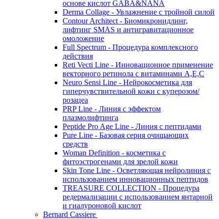
основе кислот GABA&NANA
Derma Collage - Увлажнение с тройной силой
Contour Architect - Биомикронидлинг,
лифтинг SMAS и антигравитационное
омоложение
Full Spectrum - Процедура комплексного
действия
Reti Vecti Line - Инновационное применение
векторного ретинола с витаминами A,Е,С
Neuro Sensi Line - Нейрокосметика для
гиперчувствительной кожи с куперозом/
розацеа
PRP Line - Линия с эффектом
плазмолифтинга
Peptide Pro Age Line - Линия с пептидами
Pure Line - Базовая серия очищающих
средств
Woman Definition - косметика с
фитоэстрогенами для зрелой кожи
Skin Tone Line - Осветляющая нейролиния с
использованием инновационных пептидов
TREASURE COLLECTION - Процедура
редермализации с использованием янтарной
и гиалуроновой кислот
Bernard Cassiere