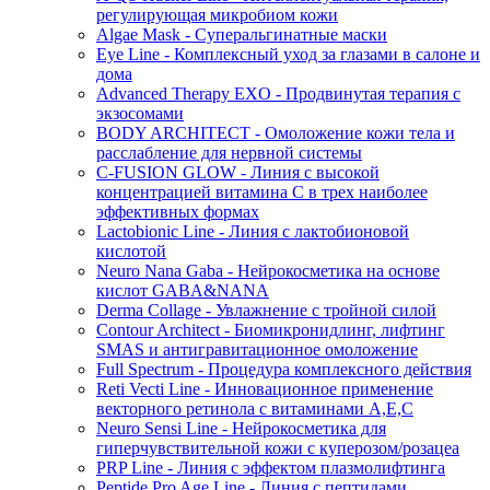
регулирующая микробиом кожи
Algae Mask - Суперальгинатные маски
Eye Line - Комплексный уход за глазами в салоне и
дома
Advanced Therapy EXO - Продвинутая терапия с
экзосомами
BODY ARCHITECT - Омоложение кожи тела и
расслабление для нервной системы
C-FUSION GLOW - Линия с высокой
концентрацией витамина C в трех наиболее
эффективных формах
Lactobionic Line - Линия с лактобионовой
кислотой
Neuro Nana Gaba - Нейрокосметика на основе
кислот GABA&NANA
Derma Collage - Увлажнение с тройной силой
Contour Architect - Биомикронидлинг, лифтинг
SMAS и антигравитационное омоложение
Full Spectrum - Процедура комплексного действия
Reti Vecti Line - Инновационное применение
векторного ретинола с витаминами A,Е,С
Neuro Sensi Line - Нейрокосметика для
гиперчувствительной кожи с куперозом/розацеа
PRP Line - Линия с эффектом плазмолифтинга
Peptide Pro Age Line - Линия с пептидами