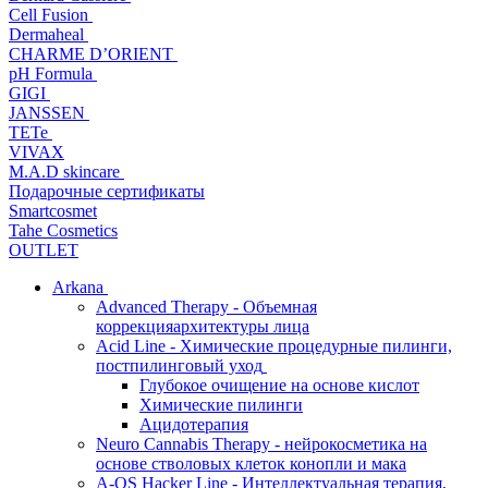
Cell Fusion
Dermaheal
CHARME D’ORIENT
pH Formula
GIGI
JANSSEN
TETe
VIVAX
M.A.D skincare
Подарочные сертификаты
Smartcosmet
Tahe Cosmetics
OUTLET
Arkana
Advanced Therapy - Объемная
коррекцияархитектуры лица
Acid Line - Химические процедурные пилинги,
постпилинговый уход
Глубокое очищение на основе кислот
Химические пилинги
Ацидотерапия
Neuro Cannabis Therapy - нейрокосметика на
основе стволовых клеток конопли и мака
A-QS Hacker Line - Интеллектуальная терапия,