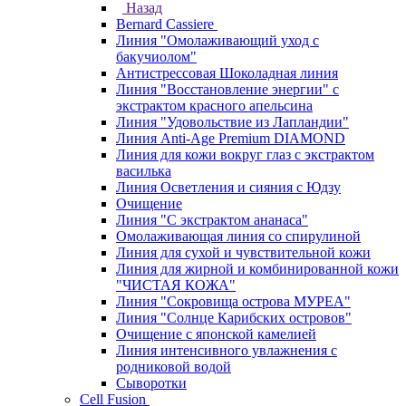
Назад
Bernard Cassiere
Линия "Омолаживающий уход с
бакучиолом"
Антистрессовая Шоколадная линия
Линия "Восстановление энергии" с
экстрактом красного апельсина
Линия "Удовольствие из Лапландии"
Линия Anti-Age Premium DIAMOND
Линия для кожи вокруг глаз с экстрактом
василька
Линия Осветления и сияния с Юдзу
Очищение
Линия "С экстрактом ананаса"
Омолаживающая линия со спирулиной
Линия для сухой и чувствительной кожи
Линия для жирной и комбинированной кожи
"ЧИСТАЯ КОЖА"
Линия "Сокровища острова МУРЕА"
Линия "Солнце Карибских островов"
Очищение с японской камелией
Линия интенсивного увлажнения с
родниковой водой
Сыворотки
Cell Fusion