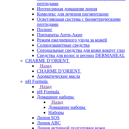
пептидами
Интенсивная домашняя линия
Комплекс для лечения пигментации
Осветляющая система с биометрическими
пептидами
Пилинг
Препараты Анти-Акне
Режим ежедневного ухода за кожей
Солнцезащитные средства
Специальные средства для кожи вокруг глаз
Средства для волос и ресниц DERMAHEAL
CHARME D’ORIENT
Назад
CHARME D’ORIENT
Ароматические масла
pH Formula
Назад
pH Formula
Домашние наборы
Назад
Домашние наборы
Наборы
Линия SOS
Линия АВС
Линия активной подготовки кожи