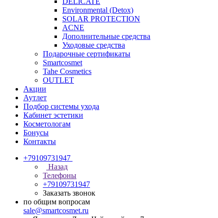
DELICATE
Environmental (Detox)
SOLAR PROTECTION
АCNE
Дополнительные средства
Уходовые средства
Подарочные сертификаты
Smartcosmet
Tahe Cosmetics
OUTLET
Акции
Аутлет
Подбор системы ухода
Кабинет эстетики
Косметологам
Бонусы
Контакты
+79109731947
Назад
Телефоны
+79109731947
Заказать звонок
по общим вопросам
sale@smartcosmet.ru