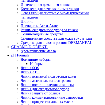
пептидами
Интенсивная домашняя линия
Комплекс для лечения пигментации
Осветляющая система с биометрическими
пептидами
Пилинг
Препараты Анти-Акне
Режим ежедневного ухода за кожей
Солнцезащитные средства
Специальные средства для кожи вокруг глаз
Средства для волос и ресниц DERMAHEAL
CHARME D’ORIENT
Ароматические масла
pH Formula
Домашние наборы
Наборы
Линия SOS
Линия АВС
Линия активной подготовки кожи
Линия активных концентратов
Линия восстановления и защиты
Линия для ежедневного ухода
Линия защита от солнца
Линия концентрированные сыворотки
Линия профессиональных масок