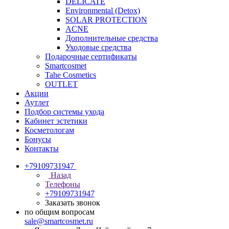
DELICATE
Environmental (Detox)
SOLAR PROTECTION
АCNE
Дополнительные средства
Уходовые средства
Подарочные сертификаты
Smartcosmet
Tahe Cosmetics
OUTLET
Акции
Аутлет
Подбор системы ухода
Кабинет эстетики
Косметологам
Бонусы
Контакты
+79109731947
Назад
Телефоны
+79109731947
Заказать звонок
по общим вопросам
sale@smartcosmet.ru