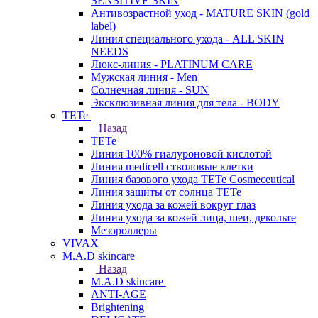
SENSITIVE SKIN
Антивозрастной уход - MATURE SKIN (gold
label)
Линия специального ухода - ALL SKIN
NEEDS
Люкс-линия - PLATINUM CARE
Мужская линия - Men
Солнечная линия - SUN
Эксклюзивная линия для тела - BODY
TETe
Назад
TETe
Линия 100% гиалуроновой кислотой
Линия medicell стволовые клетки
Линия базового ухода TETe Cosmeceutical
Линия защиты от солнца TETe
Линия ухода за кожей вокруг глаз
Линия ухода за кожей лица, шеи, декольте
Мезороллеры
VIVAX
M.A.D skincare
Назад
M.A.D skincare
ANTI-AGE
Brightening