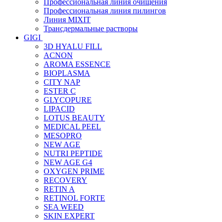
Профессиональная линия очищения
Профессиональная линия пилингов
Линия MIXIT
Трансдермальные растворы
GIGI
3D HYALU FILL
ACNON
AROMA ESSENCE
BIOPLASMA
CITY NAP
ESTER C
GLYCOPURE
LIPACID
LOTUS BEAUTY
MEDICAL PEEL
MESOPRO
NEW AGE
NUTRI PEPTIDE
NEW AGE G4
OXYGEN PRIME
RECOVERY
RETIN A
RETINOL FORTE
SEA WEED
SKIN EXPERT