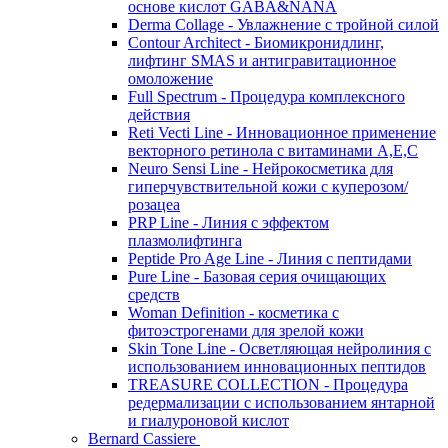
основе кислот GABA&NANA
Derma Collage - Увлажнение с тройной силой
Contour Architect - Биомикронидлинг,
лифтинг SMAS и антигравитационное
омоложение
Full Spectrum - Процедура комплексного
действия
Reti Vecti Line - Инновационное применение
векторного ретинола с витаминами A,Е,С
Neuro Sensi Line - Нейрокосметика для
гиперчувствительной кожи с куперозом/
розацеа
PRP Line - Линия с эффектом
плазмолифтинга
Peptide Pro Age Line - Линия с пептидами
Pure Line - Базовая серия очищающих
средств
Woman Definition - косметика с
фитоэстрогенами для зрелой кожи
Skin Tone Line - Осветляющая нейролиния с
использованием инновационных пептидов
TREASURE COLLECTION - Процедура
редермализации с использованием янтарной
и гиалуроновой кислот
Bernard Cassiere