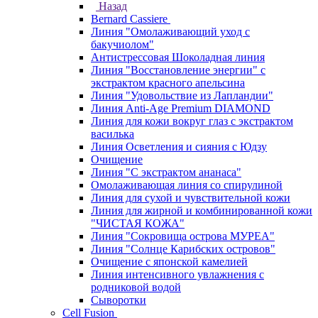
Назад
Bernard Cassiere
Линия "Омолаживающий уход с
бакучиолом"
Антистрессовая Шоколадная линия
Линия "Восстановление энергии" с
экстрактом красного апельсина
Линия "Удовольствие из Лапландии"
Линия Anti-Age Premium DIAMOND
Линия для кожи вокруг глаз с экстрактом
василька
Линия Осветления и сияния с Юдзу
Очищение
Линия "С экстрактом ананаса"
Омолаживающая линия со спирулиной
Линия для сухой и чувствительной кожи
Линия для жирной и комбинированной кожи
"ЧИСТАЯ КОЖА"
Линия "Сокровища острова МУРЕА"
Линия "Солнце Карибских островов"
Очищение с японской камелией
Линия интенсивного увлажнения с
родниковой водой
Сыворотки
Cell Fusion