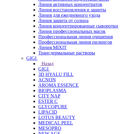
Линия активных концентратов
Линия восстановления и защиты
Линия для ежедневного ухода
Линия защита от солнца
Линия концентрированные сыворотки
Линия профессиональных масок
Профессиональная линия очищения
Профессиональная линия пилингов
Линия MIXIT
Трансдермальные растворы
GIGI
Назад
GIGI
3D HYALU FILL
ACNON
AROMA ESSENCE
BIOPLASMA
CITY NAP
ESTER C
GLYCOPURE
LIPACID
LOTUS BEAUTY
MEDICAL PEEL
MESOPRO
NEW AGE