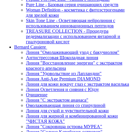
Pure Line - Базовая серия очищающих средств
Woman Definition - косметика с фитоэстрогенами
для зрелой кожи
Skin Tone Line - Осветляющая нейролиния с
использованием инновационных пептидов
TREASURE COLLECTION - Процедура
редермализации с использованием янтарной и
гиалуроновой кислот
Bernard Cassiere
Линия "Омолаживающий уход с бакучиолом"
Антистрессовая Шоколадная линия
Линия "Восстановление энергии" с экстрактом
красного апельсина
Линия "Удовольствие из Лапландии"
Линия Anti-Age Premium DIAMOND
Линия для кожи вокруг глаз с экстрактом василька
Линия Осветления и сияния с Юдзу
Очищение
Линия "С экстрактом ананаса"
Омолаживающая линия со спирулиной
Линия для сухой и чувствительной кожи
Линия для жирной и комбинированной кожи
"ЧИСТАЯ КОЖА"
Линия "Сокровища острова МУРЕА"
Линия "Солнце Карибских островов"