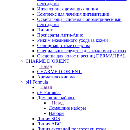
пептидами
Интенсивная домашняя линия
Комплекс для лечения пигментации
Осветляющая система с биометрическими
пептидами
Пилинг
Препараты Анти-Акне
Режим ежедневного ухода за кожей
Солнцезащитные средства
Специальные средства для кожи вокруг глаз
Средства для волос и ресниц DERMAHEAL
CHARME D’ORIENT
Назад
CHARME D’ORIENT
Ароматические масла
pH Formula
Назад
pH Formula
Домашние наборы
Назад
Домашние наборы
Наборы
Линия SOS
Линия АВС
Линия активной подготовки кожи