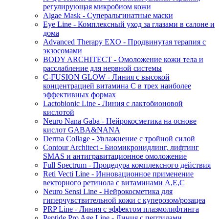
регулирующая микробиом кожи
Algae Mask - Суперальгинатные маски
Eye Line - Комплексный уход за глазами в салоне и
дома
Advanced Therapy EXO - Продвинутая терапия с
экзосомами
BODY ARCHITECT - Омоложение кожи тела и
расслабление для нервной системы
C-FUSION GLOW - Линия с высокой
концентрацией витамина C в трех наиболее
эффективных формах
Lactobionic Line - Линия с лактобионовой
кислотой
Neuro Nana Gaba - Нейрокосметика на основе
кислот GABA&NANA
Derma Collage - Увлажнение с тройной силой
Contour Architect - Биомикронидлинг, лифтинг
SMAS и антигравитационное омоложение
Full Spectrum - Процедура комплексного действия
Reti Vecti Line - Инновационное применение
векторного ретинола с витаминами A,Е,С
Neuro Sensi Line - Нейрокосметика для
гиперчувствительной кожи с куперозом/розацеа
PRP Line - Линия с эффектом плазмолифтинга
Peptide Pro Age Line - Линия с пептидами