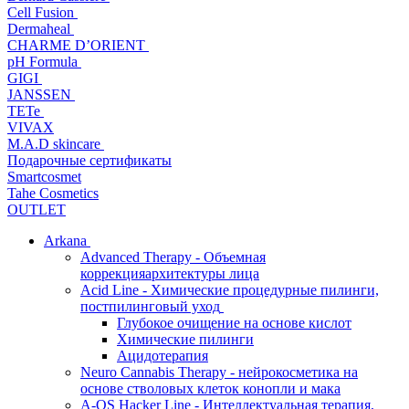
Cell Fusion
Dermaheal
CHARME D’ORIENT
pH Formula
GIGI
JANSSEN
TETe
VIVAX
M.A.D skincare
Подарочные сертификаты
Smartcosmet
Tahe Cosmetics
OUTLET
Arkana
Advanced Therapy - Объемная
коррекцияархитектуры лица
Acid Line - Химические процедурные пилинги,
постпилинговый уход
Глубокое очищение на основе кислот
Химические пилинги
Ацидотерапия
Neuro Cannabis Therapy - нейрокосметика на
основе стволовых клеток конопли и мака
A-QS Hacker Line - Интеллектуальная терапия,