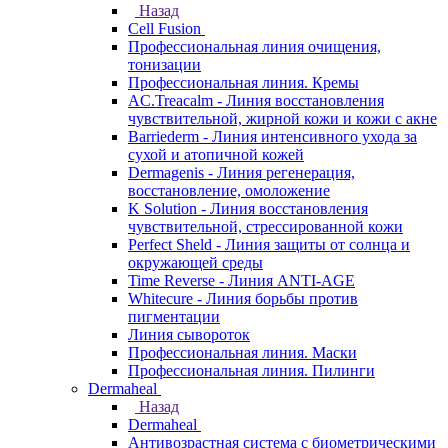
Назад
Cell Fusion
Профессиональная линия очищения,
тонизации
Профессиональная линия. Кремы
AC.Treacalm - Линия восстановления
чувствительной, жирной кожи и кожи с акне
Barriederm - Линия интенсивного ухода за
сухой и атопичной кожей
Dermagenis - Линия регенерация,
восстановление, омоложение
K Solution - Линия восстановления
чувствительной, стрессированной кожи
Perfect Sheld - Линия защиты от солнца и
окружающей среды
Time Reverse - Линия ANTI-AGE
Whitecure - Линия борьбы против
пигментации
Линия сывороток
Профессиональная линия. Маски
Профессиональная линия. Пилинги
Dermaheal
Назад
Dermaheal
Антивозрастная система с биометрическими