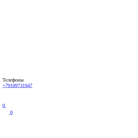
Телефоны
+79109731947
0
0