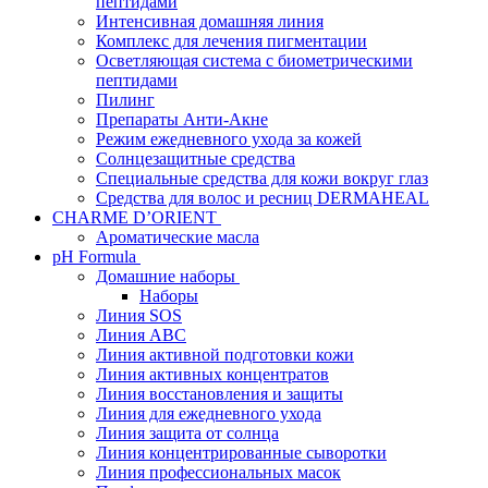
пептидами
Интенсивная домашняя линия
Комплекс для лечения пигментации
Осветляющая система с биометрическими
пептидами
Пилинг
Препараты Анти-Акне
Режим ежедневного ухода за кожей
Солнцезащитные средства
Специальные средства для кожи вокруг глаз
Средства для волос и ресниц DERMAHEAL
CHARME D’ORIENT
Ароматические масла
pH Formula
Домашние наборы
Наборы
Линия SOS
Линия АВС
Линия активной подготовки кожи
Линия активных концентратов
Линия восстановления и защиты
Линия для ежедневного ухода
Линия защита от солнца
Линия концентрированные сыворотки
Линия профессиональных масок