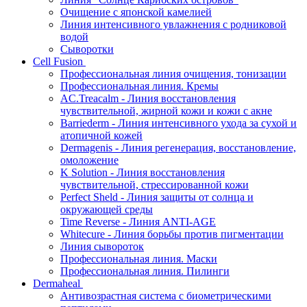
Очищение с японской камелией
Линия интенсивного увлажнения с родниковой
водой
Сыворотки
Cell Fusion
Профессиональная линия очищения, тонизации
Профессиональная линия. Кремы
AC.Treacalm - Линия восстановления
чувствительной, жирной кожи и кожи с акне
Barriederm - Линия интенсивного ухода за сухой и
атопичной кожей
Dermagenis - Линия регенерация, восстановление,
омоложение
K Solution - Линия восстановления
чувствительной, стрессированной кожи
Perfect Sheld - Линия защиты от солнца и
окружающей среды
Time Reverse - Линия ANTI-AGE
Whitecure - Линия борьбы против пигментации
Линия сывороток
Профессиональная линия. Маски
Профессиональная линия. Пилинги
Dermaheal
Антивозрастная система с биометрическими