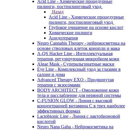
Acid Line - Химические процедурные
пилинги, постпилинговый уход
Назад
Acid Line - Химические процедурные
пилинги, постпилинговый уход
Глубокое очищение на основе кислот
Химические пилинги
Ацидотерапия
Neuro Cannabis Therapy - нейрокосметика на
основе стволовых клеток конопли и мака
A-QS Hacker Line - Интеллектуальная
терапия, регулирующая микробиом кожи
Algae Mask - Суперальгинатные маски
Eye Line - Комплексный уход за глазами в
салоне и дома
Advanced Therapy EXO - Продвинутая
терапия с экзосомами
BODY ARCHITECT - Омоложение кожи
тела и расслабление для нервной системы
C-FUSION GLOW - Линия с высокой
концентрацией витамина C в трех наиболее
эффективных формах
Lactobionic Line - Линия с лактобионовой
кислотой
Neuro Nana Gaba - Нейрокосметика на