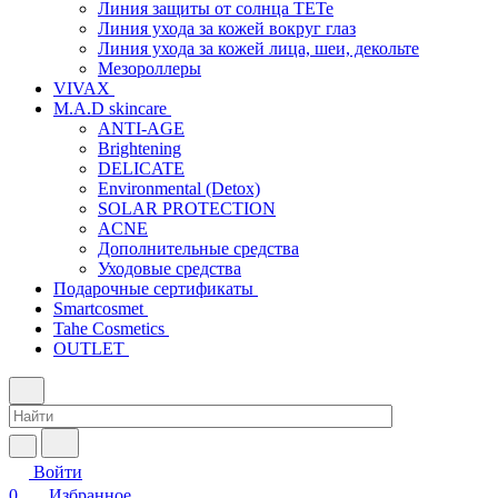
Линия защиты от солнца TETe
Линия ухода за кожей вокруг глаз
Линия ухода за кожей лица, шеи, декольте
Мезороллеры
VIVAX
M.A.D skincare
ANTI-AGE
Brightening
DELICATE
Environmental (Detox)
SOLAR PROTECTION
АCNE
Дополнительные средства
Уходовые средства
Подарочные сертификаты
Smartcosmet
Tahe Cosmetics
OUTLET
Войти
0
Избранное