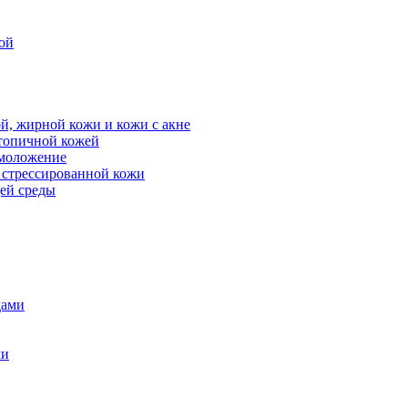
ой
й, жирной кожи и кожи с акне
атопичной кожей
омоложение
, стрессированной кожи
щей среды
дами
ми