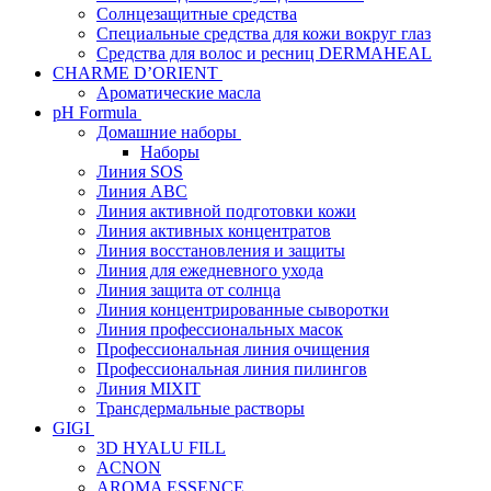
Солнцезащитные средства
Специальные средства для кожи вокруг глаз
Средства для волос и ресниц DERMAHEAL
CHARME D’ORIENT
Ароматические масла
pH Formula
Домашние наборы
Наборы
Линия SOS
Линия АВС
Линия активной подготовки кожи
Линия активных концентратов
Линия восстановления и защиты
Линия для ежедневного ухода
Линия защита от солнца
Линия концентрированные сыворотки
Линия профессиональных масок
Профессиональная линия очищения
Профессиональная линия пилингов
Линия MIXIT
Трансдермальные растворы
GIGI
3D HYALU FILL
ACNON
AROMA ESSENCE