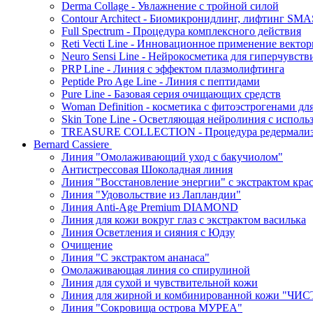
Derma Collage - Увлажнение с тройной силой
Contour Architect - Биомикронидлинг, лифтинг SM
Full Spectrum - Процедура комплексного действия
Reti Vecti Line - Инновационное применение векто
Neuro Sensi Line - Нейрокосметика для гиперчувств
PRP Line - Линия с эффектом плазмолифтинга
Peptide Pro Age Line - Линия с пептидами
Pure Line - Базовая серия очищающих средств
Woman Definition - косметика с фитоэстрогенами дл
Skin Tone Line - Осветляющая нейролиния с испол
TREASURE COLLECTION - Процедура редермализац
Bernard Cassiere
Линия "Омолаживающий уход с бакучиолом"
Антистрессовая Шоколадная линия
Линия "Восстановление энергии" с экстрактом кра
Линия "Удовольствие из Лапландии"
Линия Anti-Age Premium DIAMOND
Линия для кожи вокруг глаз с экстрактом василька
Линия Осветления и сияния с Юдзу
Очищение
Линия "С экстрактом ананаса"
Омолаживающая линия со спирулиной
Линия для сухой и чувствительной кожи
Линия для жирной и комбинированной кожи "Ч
Линия "Сокровища острова МУРЕА"