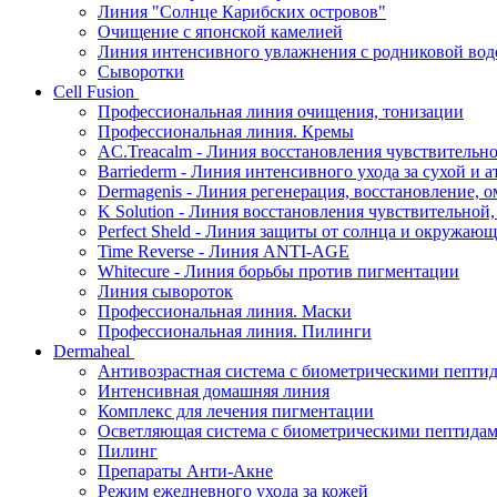
Линия "Солнце Карибских островов"
Очищение с японской камелией
Линия интенсивного увлажнения с родниковой вод
Сыворотки
Cell Fusion
Профессиональная линия очищения, тонизации
Профессиональная линия. Кремы
AC.Treacalm - Линия восстановления чувствительно
Barriederm - Линия интенсивного ухода за сухой и 
Dermagenis - Линия регенерация, восстановление, 
K Solution - Линия восстановления чувствительной
Perfect Sheld - Линия защиты от солнца и окружаю
Time Reverse - Линия ANTI-AGE
Whitecure - Линия борьбы против пигментации
Линия сывороток
Профессиональная линия. Маски
Профессиональная линия. Пилинги
Dermaheal
Антивозрастная система с биометрическими пепти
Интенсивная домашняя линия
Комплекс для лечения пигментации
Осветляющая система с биометрическими пептида
Пилинг
Препараты Анти-Акне
Режим ежедневного ухода за кожей