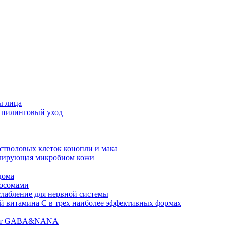
ы лица
стпилинговый уход
 стволовых клеток конопли и мака
гулирующая микробиом кожи
дома
зосомами
абление для нервной системы
 витамина C в трех наиболее эффективных формах
ислот GABA&NANA