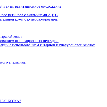
AS и антигравитационное омоложение
рного ретинола с витаминами A,Е,С
ительной кожи с куперозом/розацеа
я зрелой кожи
ьзованием инновационных пептидов
ии с использованием янтарной и гиалуроновой кислот
сного апельсина
ИСТАЯ КОЖА"