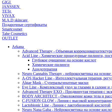
GIGI
JANSSEN
TETe
VIVAX
M.A.D skincare
Подарочные сертификаты
Smartcosmet
Tahe Cosmetics
OUTLET
Arkana
Advanced Therapy - Объемная коррекцияархитектур
Acid Line - Химические процедурные пилинги, по
Глубокое очищение на основе кислот
Химические пилинги
Ацидотерапия
Neuro Cannabis Therapy - нейрокосметика на основе
A-QS Hacker Line - Интеллектуальная терапия, ре
Algae Mask - Суперальгинатные маски
Eye Line - Комплексный уход за глазами в салоне и 
Advanced Therapy EXO - Продвинутая терапия с эк
BODY ARCHITECT - Омоложение кожи тела и рассл
C-FUSION GLOW - Линия с высокой концентрацией
Lactobionic Line - Линия с лактобионовой кислотой
Neuro Nana Gaba - Нейрокосметика на основе к