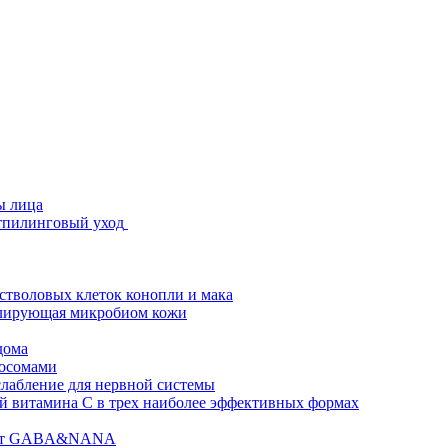
ы лица
стпилинговый уход
 стволовых клеток конопли и мака
гулирующая микробиом кожи
дома
зосомами
абление для нервной системы
 витамина C в трех наиболее эффективных формах
ислот GABA&NANA