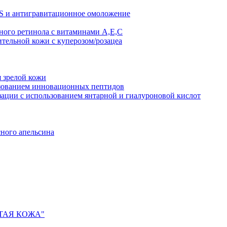
AS и антигравитационное омоложение
рного ретинола с витаминами A,Е,С
ительной кожи с куперозом/розацеа
я зрелой кожи
ьзованием инновационных пептидов
ии с использованием янтарной и гиалуроновой кислот
сного апельсина
ИСТАЯ КОЖА"