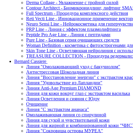
Derma Collage - Увлажнение с тройной силой
Contour Architect - Биомикронидлинг, лифтинг SM
Full Spectrum - Процедура комплексного действия
Reti Vecti Line - Инновационное применение векто
Neuro Sensi Line - Нейрокосметика для гиперчувств
PRP Line - Линия с эффектом плазмолифтинга
Peptide Pro Age Line - Линия с пептидами
Pure Line - Базовая серия очищающих средств
Woman Definition - косметика с фитоэстрогенами дл
Skin Tone Line - Осветляющая нейролиния с испол
TREASURE COLLECTION - Процедура редермализац
Bernard Cassiere
Линия "Омолаживающий уход с бакучиолом"
Антистрессовая Шоколадная линия
Линия "Восстановление энергии" с экстрактом кра
Линия "Удовольствие из Лапландии"
Линия Anti-Age Premium DIAMOND
Линия для кожи вокруг глаз с экстрактом василька
Линия Осветления и сияния с Юдзу
Очищение
Линия "С экстрактом ананаса"
Омолаживающая линия со спирулиной
Линия для сухой и чувствительной кожи
Линия для жирной и комбинированной кожи "Ч
Линия "Сокровища острова МУРЕА"