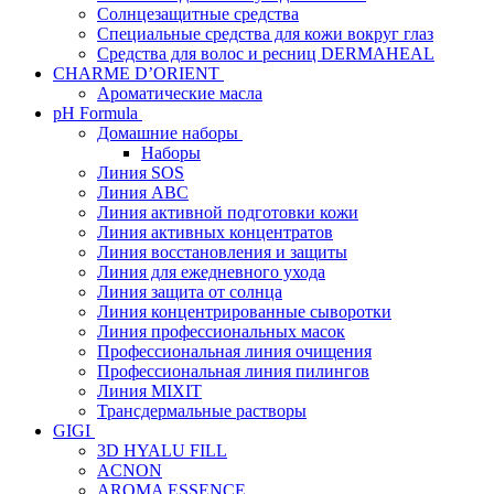
Солнцезащитные средства
Специальные средства для кожи вокруг глаз
Средства для волос и ресниц DERMAHEAL
CHARME D’ORIENT
Ароматические масла
pH Formula
Домашние наборы
Наборы
Линия SOS
Линия АВС
Линия активной подготовки кожи
Линия активных концентратов
Линия восстановления и защиты
Линия для ежедневного ухода
Линия защита от солнца
Линия концентрированные сыворотки
Линия профессиональных масок
Профессиональная линия очищения
Профессиональная линия пилингов
Линия MIXIT
Трансдермальные растворы
GIGI
3D HYALU FILL
ACNON
AROMA ESSENCE