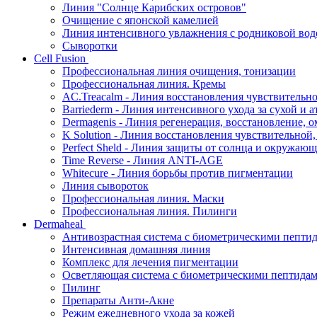
Линия "Солнце Карибских островов"
Очищение с японской камелией
Линия интенсивного увлажнения с родниковой вод
Сыворотки
Cell Fusion
Профессиональная линия очищения, тонизации
Профессиональная линия. Кремы
AC.Treacalm - Линия восстановления чувствительно
Barriederm - Линия интенсивного ухода за сухой и 
Dermagenis - Линия регенерация, восстановление, 
K Solution - Линия восстановления чувствительной
Perfect Sheld - Линия защиты от солнца и окружаю
Time Reverse - Линия ANTI-AGE
Whitecure - Линия борьбы против пигментации
Линия сывороток
Профессиональная линия. Маски
Профессиональная линия. Пилинги
Dermaheal
Антивозрастная система с биометрическими пепти
Интенсивная домашняя линия
Комплекс для лечения пигментации
Осветляющая система с биометрическими пептида
Пилинг
Препараты Анти-Акне
Режим ежедневного ухода за кожей