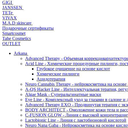
GIGI
JANSSEN
TETe
VIVAX
M.A.D skincare
Подарочные сертификаты
Smartcosmet
Tahe Cosmetics
OUTLET
Arkana
Advanced Therapy - Объемная коррекцияархитектур
Acid Line - Химические процедурные пилинги, по
Глубокое очищение на основе кислот
Химические пилинги
Ацидотерапия
Neuro Cannabis Therapy - нейрокосметика на основе
A-QS Hacker Line - Интеллектуальная терапия, ре
Algae Mask - Суперальгинатные маски
Eye Line - Комплексный уход за глазами в салоне и 
Advanced Therapy EXO - Продвинутая терапия с эк
BODY ARCHITECT - Омоложение кожи тела и рассл
C-FUSION GLOW - Линия с высокой концентрацией
Lactobionic Line - Линия с лактобионовой кислотой
Neuro Nana Gaba - Нейрокосметика на основе к