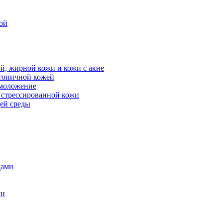
ой
й, жирной кожи и кожи с акне
атопичной кожей
омоложение
, стрессированной кожи
щей среды
дами
ми