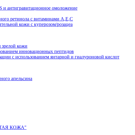
AS и антигравитационное омоложение
рного ретинола с витаминами A,Е,С
ительной кожи с куперозом/розацеа
я зрелой кожи
ьзованием инновационных пептидов
ии с использованием янтарной и гиалуроновой кислот
сного апельсина
ИСТАЯ КОЖА"