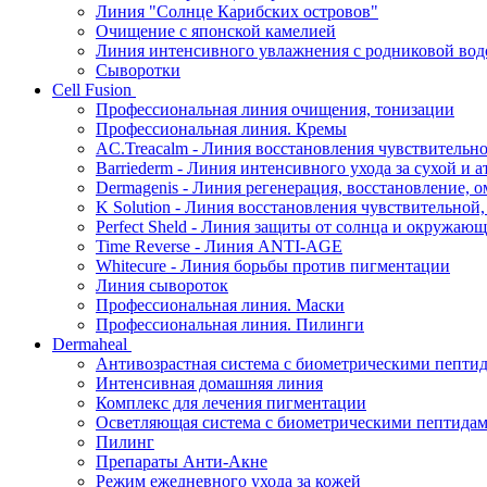
Линия "Солнце Карибских островов"
Очищение с японской камелией
Линия интенсивного увлажнения с родниковой вод
Сыворотки
Cell Fusion
Профессиональная линия очищения, тонизации
Профессиональная линия. Кремы
AC.Treacalm - Линия восстановления чувствительно
Barriederm - Линия интенсивного ухода за сухой и 
Dermagenis - Линия регенерация, восстановление, 
K Solution - Линия восстановления чувствительной
Perfect Sheld - Линия защиты от солнца и окружаю
Time Reverse - Линия ANTI-AGE
Whitecure - Линия борьбы против пигментации
Линия сывороток
Профессиональная линия. Маски
Профессиональная линия. Пилинги
Dermaheal
Антивозрастная система с биометрическими пепти
Интенсивная домашняя линия
Комплекс для лечения пигментации
Осветляющая система с биометрическими пептида
Пилинг
Препараты Анти-Акне
Режим ежедневного ухода за кожей