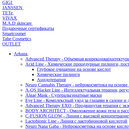
GIGI
JANSSEN
TETe
VIVAX
M.A.D skincare
Подарочные сертификаты
Smartcosmet
Tahe Cosmetics
OUTLET
Arkana
Advanced Therapy - Объемная коррекцияархитектур
Acid Line - Химические процедурные пилинги, по
Глубокое очищение на основе кислот
Химические пилинги
Ацидотерапия
Neuro Cannabis Therapy - нейрокосметика на основе
A-QS Hacker Line - Интеллектуальная терапия, ре
Algae Mask - Суперальгинатные маски
Eye Line - Комплексный уход за глазами в салоне и 
Advanced Therapy EXO - Продвинутая терапия с эк
BODY ARCHITECT - Омоложение кожи тела и рассл
C-FUSION GLOW - Линия с высокой концентрацией
Lactobionic Line - Линия с лактобионовой кислотой
Neuro Nana Gaba - Нейрокосметика на основе к