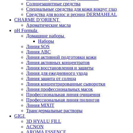
Солнцезащитные средства
Специальные средства для кожи вокруг глаз
Средства для волос и ресниц DERMAHEAL
CHARME D’ORIENT
Ароматические масла
pH Formula
Домашние наборы
Наборы
Линия SOS
Линия АВС
Линия активной подготовки кожи
Линия активных концентратов
Линия восстановления и защиты
Линия для ежедневного ухода
Линия защита от солнца
Линия концентрированные сыворотки
Линия профессиональных масок
Профессиональная линия очищения
Профессиональная линия пилингов
Линия MIXIT
Трансдермальные растворы
GIGI
3D HYALU FILL
ACNON
AROMA ESSENCE