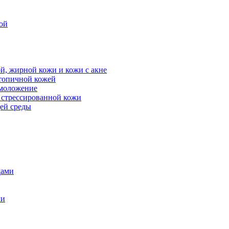
ой
й, жирной кожи и кожи с акне
атопичной кожей
омоложение
, стрессированной кожи
щей среды
дами
ми