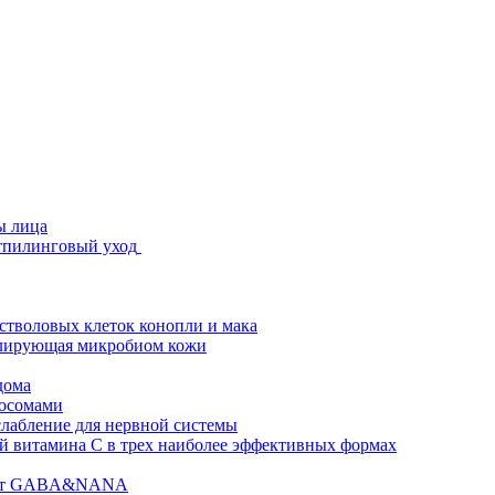
ы лица
стпилинговый уход
 стволовых клеток конопли и мака
гулирующая микробиом кожи
дома
зосомами
абление для нервной системы
 витамина C в трех наиболее эффективных формах
ислот GABA&NANA