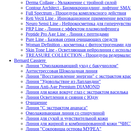
Derma Collage - Увлажнение с тройной силой
Contour Architect - Биомикронидлинг, лифтинг SM
Full Spectrum - Процедура комплексного действия
Reti Vecti Line - Инновационное применение векто
Neuro Sensi Line - Нейрокосметика для гиперчувств
PRP Line - Линия с эффектом плазмолифтинга
Peptide Pro Age Line - Линия с пептидами
Pure Line - Базовая серия очищающих средств
Woman Definition - косметика с фитоэстрогенами дл
Skin Tone Line - Осветляющая нейролиния с испол
TREASURE COLLECTION - Процедура редермализац
Bernard Cassiere
Линия "Омолаживающий уход с бакучиолом"
Антистрессовая Шоколадная линия
Линия "Восстановление энергии" с экстрактом кра
Линия "Удовольствие из Лапландии"
Линия Anti-Age Premium DIAMOND
Линия для кожи вокруг глаз с экстрактом василька
Линия Осветления и сияния с Юдзу
Очищение
Линия "С экстрактом ананаса"
Омолаживающая линия со спирулиной
Линия для сухой и чувствительной кожи
Линия для жирной и комбинированной кожи "Ч
Линия "Сокровища острова МУРЕА"