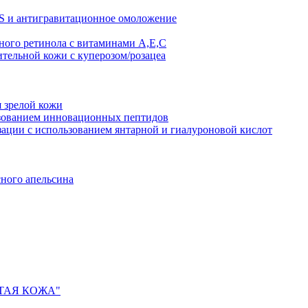
AS и антигравитационное омоложение
рного ретинола с витаминами A,Е,С
ительной кожи с куперозом/розацеа
я зрелой кожи
ьзованием инновационных пептидов
ии с использованием янтарной и гиалуроновой кислот
сного апельсина
ИСТАЯ КОЖА"