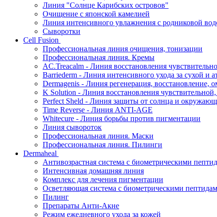
Линия "Солнце Карибских островов"
Очищение с японской камелией
Линия интенсивного увлажнения с родниковой вод
Сыворотки
Cell Fusion
Профессиональная линия очищения, тонизации
Профессиональная линия. Кремы
AC.Treacalm - Линия восстановления чувствительно
Barriederm - Линия интенсивного ухода за сухой и 
Dermagenis - Линия регенерация, восстановление, 
K Solution - Линия восстановления чувствительной
Perfect Sheld - Линия защиты от солнца и окружаю
Time Reverse - Линия ANTI-AGE
Whitecure - Линия борьбы против пигментации
Линия сывороток
Профессиональная линия. Маски
Профессиональная линия. Пилинги
Dermaheal
Антивозрастная система с биометрическими пепти
Интенсивная домашняя линия
Комплекс для лечения пигментации
Осветляющая система с биометрическими пептида
Пилинг
Препараты Анти-Акне
Режим ежедневного ухода за кожей