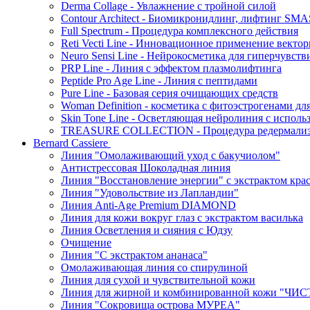
Derma Collage - Увлажнение с тройной силой
Contour Architect - Биомикронидлинг, лифтинг SM
Full Spectrum - Процедура комплексного действия
Reti Vecti Line - Инновационное применение векто
Neuro Sensi Line - Нейрокосметика для гиперчувств
PRP Line - Линия с эффектом плазмолифтинга
Peptide Pro Age Line - Линия с пептидами
Pure Line - Базовая серия очищающих средств
Woman Definition - косметика с фитоэстрогенами дл
Skin Tone Line - Осветляющая нейролиния с испол
TREASURE COLLECTION - Процедура редермализац
Bernard Cassiere
Линия "Омолаживающий уход с бакучиолом"
Антистрессовая Шоколадная линия
Линия "Восстановление энергии" с экстрактом кра
Линия "Удовольствие из Лапландии"
Линия Anti-Age Premium DIAMOND
Линия для кожи вокруг глаз с экстрактом василька
Линия Осветления и сияния с Юдзу
Очищение
Линия "С экстрактом ананаса"
Омолаживающая линия со спирулиной
Линия для сухой и чувствительной кожи
Линия для жирной и комбинированной кожи "Ч
Линия "Сокровища острова МУРЕА"