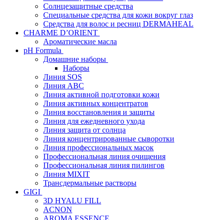
Солнцезащитные средства
Специальные средства для кожи вокруг глаз
Средства для волос и ресниц DERMAHEAL
CHARME D’ORIENT
Ароматические масла
pH Formula
Домашние наборы
Наборы
Линия SOS
Линия АВС
Линия активной подготовки кожи
Линия активных концентратов
Линия восстановления и защиты
Линия для ежедневного ухода
Линия защита от солнца
Линия концентрированные сыворотки
Линия профессиональных масок
Профессиональная линия очищения
Профессиональная линия пилингов
Линия MIXIT
Трансдермальные растворы
GIGI
3D HYALU FILL
ACNON
AROMA ESSENCE