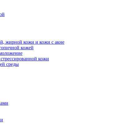
ой
й, жирной кожи и кожи с акне
атопичной кожей
омоложение
, стрессированной кожи
щей среды
дами
ми