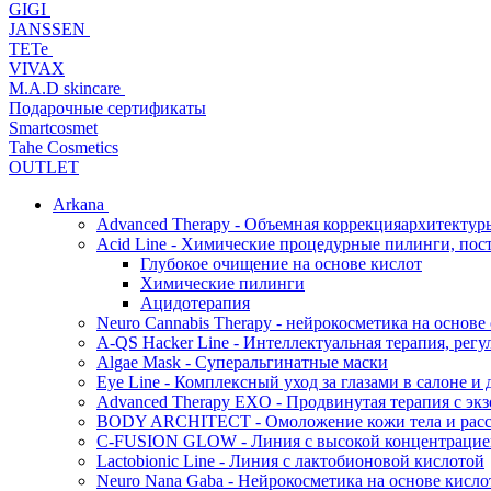
GIGI
JANSSEN
TETe
VIVAX
M.A.D skincare
Подарочные сертификаты
Smartcosmet
Tahe Cosmetics
OUTLET
Arkana
Advanced Therapy - Объемная коррекцияархитектур
Acid Line - Химические процедурные пилинги, по
Глубокое очищение на основе кислот
Химические пилинги
Ацидотерапия
Neuro Cannabis Therapy - нейрокосметика на основе
A-QS Hacker Line - Интеллектуальная терапия, ре
Algae Mask - Суперальгинатные маски
Eye Line - Комплексный уход за глазами в салоне и 
Advanced Therapy EXO - Продвинутая терапия с эк
BODY ARCHITECT - Омоложение кожи тела и рассл
C-FUSION GLOW - Линия с высокой концентрацией
Lactobionic Line - Линия с лактобионовой кислотой
Neuro Nana Gaba - Нейрокосметика на основе к