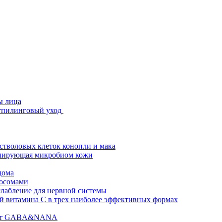
ы лица
стпилинговый уход
 стволовых клеток конопли и мака
гулирующая микробиом кожи
дома
зосомами
абление для нервной системы
 витамина C в трех наиболее эффективных формах
ислот GABA&NANA