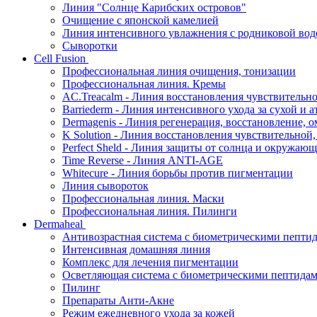
Линия "Солнце Карибских островов"
Очищение с японской камелией
Линия интенсивного увлажнения с родниковой вод
Сыворотки
Cell Fusion
Профессиональная линия очищения, тонизации
Профессиональная линия. Кремы
AC.Treacalm - Линия восстановления чувствительно
Barriederm - Линия интенсивного ухода за сухой и 
Dermagenis - Линия регенерация, восстановление, 
K Solution - Линия восстановления чувствительной
Perfect Sheld - Линия защиты от солнца и окружаю
Time Reverse - Линия ANTI-AGE
Whitecure - Линия борьбы против пигментации
Линия сывороток
Профессиональная линия. Маски
Профессиональная линия. Пилинги
Dermaheal
Антивозрастная система с биометрическими пепти
Интенсивная домашняя линия
Комплекс для лечения пигментации
Осветляющая система с биометрическими пептида
Пилинг
Препараты Анти-Акне
Режим ежедневного ухода за кожей