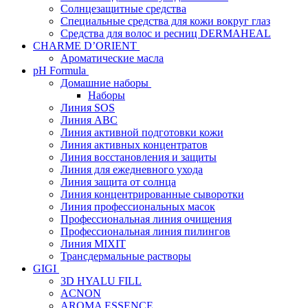
Солнцезащитные средства
Специальные средства для кожи вокруг глаз
Средства для волос и ресниц DERMAHEAL
CHARME D’ORIENT
Ароматические масла
pH Formula
Домашние наборы
Наборы
Линия SOS
Линия АВС
Линия активной подготовки кожи
Линия активных концентратов
Линия восстановления и защиты
Линия для ежедневного ухода
Линия защита от солнца
Линия концентрированные сыворотки
Линия профессиональных масок
Профессиональная линия очищения
Профессиональная линия пилингов
Линия MIXIT
Трансдермальные растворы
GIGI
3D HYALU FILL
ACNON
AROMA ESSENCE