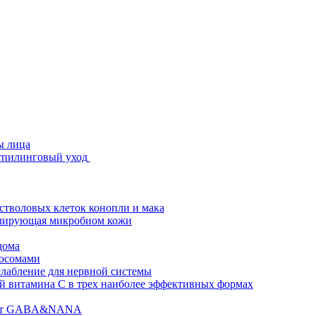
ы лица
стпилинговый уход
 стволовых клеток конопли и мака
гулирующая микробиом кожи
дома
зосомами
абление для нервной системы
 витамина C в трех наиболее эффективных формах
ислот GABA&NANA