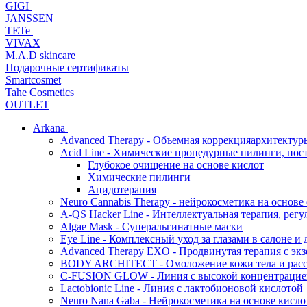
GIGI
JANSSEN
TETe
VIVAX
M.A.D skincare
Подарочные сертификаты
Smartcosmet
Tahe Cosmetics
OUTLET
Arkana
Advanced Therapy - Объемная коррекцияархитектур
Acid Line - Химические процедурные пилинги, по
Глубокое очищение на основе кислот
Химические пилинги
Ацидотерапия
Neuro Cannabis Therapy - нейрокосметика на основе
A-QS Hacker Line - Интеллектуальная терапия, ре
Algae Mask - Суперальгинатные маски
Eye Line - Комплексный уход за глазами в салоне и 
Advanced Therapy EXO - Продвинутая терапия с эк
BODY ARCHITECT - Омоложение кожи тела и рассл
C-FUSION GLOW - Линия с высокой концентрацией
Lactobionic Line - Линия с лактобионовой кислотой
Neuro Nana Gaba - Нейрокосметика на основе к