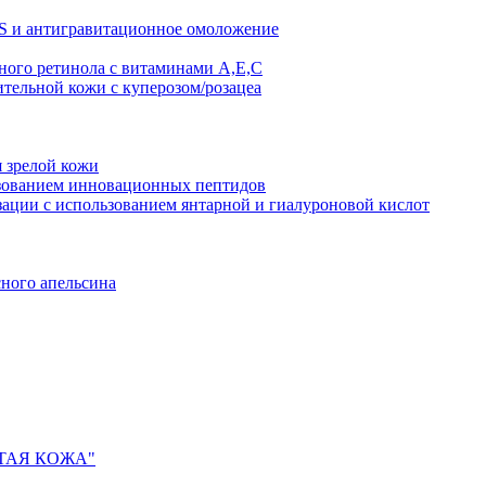
AS и антигравитационное омоложение
рного ретинола с витаминами A,Е,С
ительной кожи с куперозом/розацеа
я зрелой кожи
ьзованием инновационных пептидов
ии с использованием янтарной и гиалуроновой кислот
сного апельсина
ИСТАЯ КОЖА"