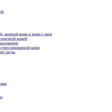
ой
й, жирной кожи и кожи с акне
атопичной кожей
омоложение
, стрессированной кожи
щей среды
дами
ми