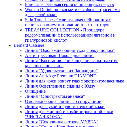
Pure Line - Базовая серия очищающих средств
Woman Definition - косметика с фитоэстрогенами
для зрелой кожи
Skin Tone Line - Осветляющая нейролиния с
использованием инновационных пептидов
TREASURE COLLECTION - Процедура
редермализации с использованием янтарной и
гиалуроновой кислот
Bernard Cassiere
Линия "Омолаживающий уход с бакучиолом"
Антистрессовая Шоколадная линия
Линия "Восстановление энергии" с экстрактом
красного апельсина
Линия "Удовольствие из Лапландии"
Линия Anti-Age Premium DIAMOND
Линия для кожи вокруг глаз с экстрактом василька
Линия Осветления и сияния с Юдзу
Очищение
Линия "С экстрактом ананаса"
Омолаживающая линия со спирулиной
Линия для сухой и чувствительной кожи
Линия для жирной и комбинированной кожи
"ЧИСТАЯ КОЖА"
Линия "Сокровища острова МУРЕА"
Линия "Солнце Карибских островов"