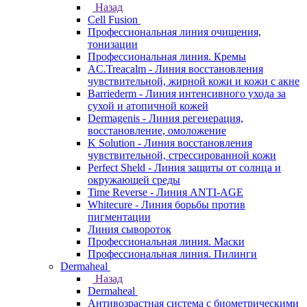
Назад
Cell Fusion
Профессиональная линия очищения,
тонизации
Профессиональная линия. Кремы
AC.Treacalm - Линия восстановления
чувствительной, жирной кожи и кожи с акне
Barriederm - Линия интенсивного ухода за
сухой и атопичной кожей
Dermagenis - Линия регенерация,
восстановление, омоложение
K Solution - Линия восстановления
чувствительной, стрессированной кожи
Perfect Sheld - Линия защиты от солнца и
окружающей среды
Time Reverse - Линия ANTI-AGE
Whitecure - Линия борьбы против
пигментации
Линия сывороток
Профессиональная линия. Маски
Профессиональная линия. Пилинги
Dermaheal
Назад
Dermaheal
Антивозрастная система с биометрическими