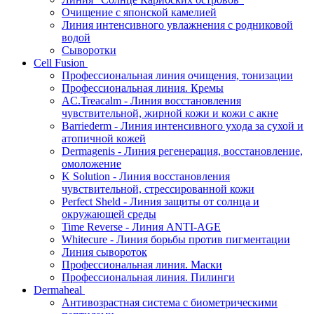
Очищение с японской камелией
Линия интенсивного увлажнения с родниковой
водой
Сыворотки
Cell Fusion
Профессиональная линия очищения, тонизации
Профессиональная линия. Кремы
AC.Treacalm - Линия восстановления
чувствительной, жирной кожи и кожи с акне
Barriederm - Линия интенсивного ухода за сухой и
атопичной кожей
Dermagenis - Линия регенерация, восстановление,
омоложение
K Solution - Линия восстановления
чувствительной, стрессированной кожи
Perfect Sheld - Линия защиты от солнца и
окружающей среды
Time Reverse - Линия ANTI-AGE
Whitecure - Линия борьбы против пигментации
Линия сывороток
Профессиональная линия. Маски
Профессиональная линия. Пилинги
Dermaheal
Антивозрастная система с биометрическими