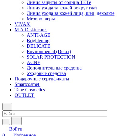
Линия защиты от солнца TETe
Линия ухода за кожей вокруг глаз
Линия ухода за кожей лица, шеи, декольте
Мезороллеры
VIVAX
M.A.D skincare
ANTI-AGE
Brightening
DELICATE
Environmental (Detox)
SOLAR PROTECTION
АCNE
Дополнительные средства
Уходовые средства
Подарочные сертификаты
Smartcosmet
Tahe Cosmetics
OUTLET
Войти
0
Избранное