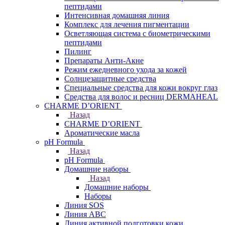
пептидами
Интенсивная домашняя линия
Комплекс для лечения пигментации
Осветляющая система с биометрическими
пептидами
Пилинг
Препараты Анти-Акне
Режим ежедневного ухода за кожей
Солнцезащитные средства
Специальные средства для кожи вокруг глаз
Средства для волос и ресниц DERMAHEAL
CHARME D’ORIENT
Назад
CHARME D’ORIENT
Ароматические масла
pH Formula
Назад
pH Formula
Домашние наборы
Назад
Домашние наборы
Наборы
Линия SOS
Линия АВС
Линия активной подготовки кожи