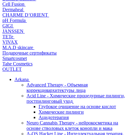
Cell Fusion
Dermaheal
CHARME D’ORIENT
pH Formula
GIGI
JANSSEN
TETe
VIVAX
M.A.D skincare
Подарочные сертификаты
Smartcosmet
Tahe Cosmetics
OUTLET
Arkana
Advanced Therapy - Объемная
коррекцияархитектуры лица
Acid Line - Химические процедурные пилинги,
постпилинговый уход
Глубокое очищение на основе кислот
Химические пилинги
Ацидотерапия
Neuro Cannabis Therapy - нейрокосметика на
основе стволовых клеток конопли и мака
A-QS Hacker Line - Интеллектуальная терапия,