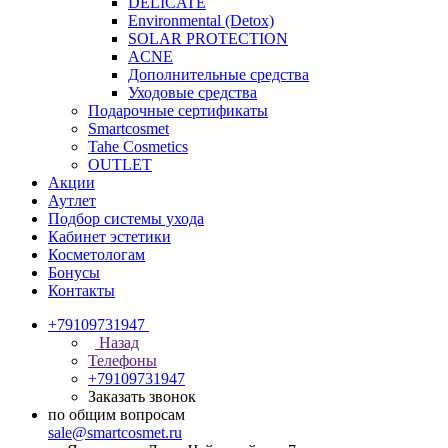
DELICATE
Environmental (Detox)
SOLAR PROTECTION
АCNE
Дополнительные средства
Уходовые средства
Подарочные сертификаты
Smartcosmet
Tahe Cosmetics
OUTLET
Акции
Аутлет
Подбор системы ухода
Кабинет эстетики
Косметологам
Бонусы
Контакты
+79109731947
Назад
Телефоны
+79109731947
Заказать звонок
по общим вопросам
sale@smartcosmet.ru