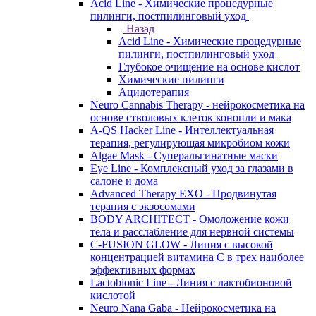
Acid Line - Химические процедурные
пилинги, постпилинговый уход
Назад
Acid Line - Химические процедурные
пилинги, постпилинговый уход
Глубокое очищение на основе кислот
Химические пилинги
Ацидотерапия
Neuro Cannabis Therapy - нейрокосметика на
основе стволовых клеток конопли и мака
A-QS Hacker Line - Интеллектуальная
терапия, регулирующая микробиом кожи
Algae Mask - Суперальгинатные маски
Eye Line - Комплексный уход за глазами в
салоне и дома
Advanced Therapy EXO - Продвинутая
терапия с экзосомами
BODY ARCHITECT - Омоложение кожи
тела и расслабление для нервной системы
C-FUSION GLOW - Линия с высокой
концентрацией витамина C в трех наиболее
эффективных формах
Lactobionic Line - Линия с лактобионовой
кислотой
Neuro Nana Gaba - Нейрокосметика на