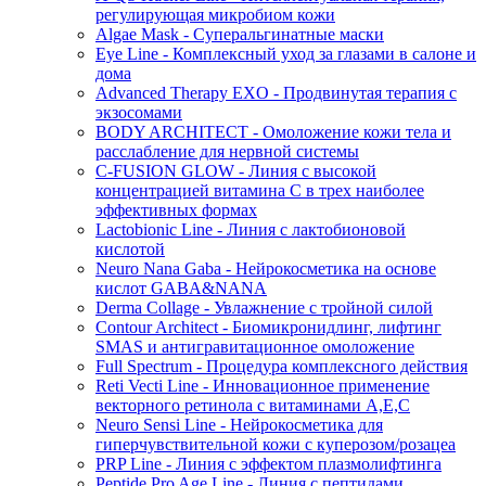
регулирующая микробиом кожи
Algae Mask - Суперальгинатные маски
Eye Line - Комплексный уход за глазами в салоне и
дома
Advanced Therapy EXO - Продвинутая терапия с
экзосомами
BODY ARCHITECT - Омоложение кожи тела и
расслабление для нервной системы
C-FUSION GLOW - Линия с высокой
концентрацией витамина C в трех наиболее
эффективных формах
Lactobionic Line - Линия с лактобионовой
кислотой
Neuro Nana Gaba - Нейрокосметика на основе
кислот GABA&NANA
Derma Collage - Увлажнение с тройной силой
Contour Architect - Биомикронидлинг, лифтинг
SMAS и антигравитационное омоложение
Full Spectrum - Процедура комплексного действия
Reti Vecti Line - Инновационное применение
векторного ретинола с витаминами A,Е,С
Neuro Sensi Line - Нейрокосметика для
гиперчувствительной кожи с куперозом/розацеа
PRP Line - Линия с эффектом плазмолифтинга
Peptide Pro Age Line - Линия с пептидами