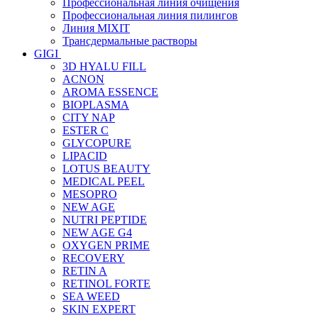
Профессиональная линия очищения
Профессиональная линия пилингов
Линия MIXIT
Трансдермальные растворы
GIGI
3D HYALU FILL
ACNON
AROMA ESSENCE
BIOPLASMA
CITY NAP
ESTER C
GLYCOPURE
LIPACID
LOTUS BEAUTY
MEDICAL PEEL
MESOPRO
NEW AGE
NUTRI PEPTIDE
NEW AGE G4
OXYGEN PRIME
RECOVERY
RETIN A
RETINOL FORTE
SEA WEED
SKIN EXPERT