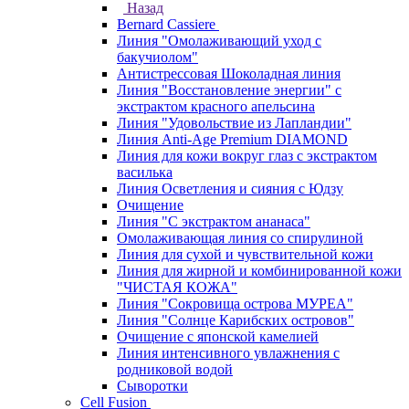
Назад
Bernard Cassiere
Линия "Омолаживающий уход с
бакучиолом"
Антистрессовая Шоколадная линия
Линия "Восстановление энергии" с
экстрактом красного апельсина
Линия "Удовольствие из Лапландии"
Линия Anti-Age Premium DIAMOND
Линия для кожи вокруг глаз с экстрактом
василька
Линия Осветления и сияния с Юдзу
Очищение
Линия "С экстрактом ананаса"
Омолаживающая линия со спирулиной
Линия для сухой и чувствительной кожи
Линия для жирной и комбинированной кожи
"ЧИСТАЯ КОЖА"
Линия "Сокровища острова МУРЕА"
Линия "Солнце Карибских островов"
Очищение с японской камелией
Линия интенсивного увлажнения с
родниковой водой
Сыворотки
Cell Fusion