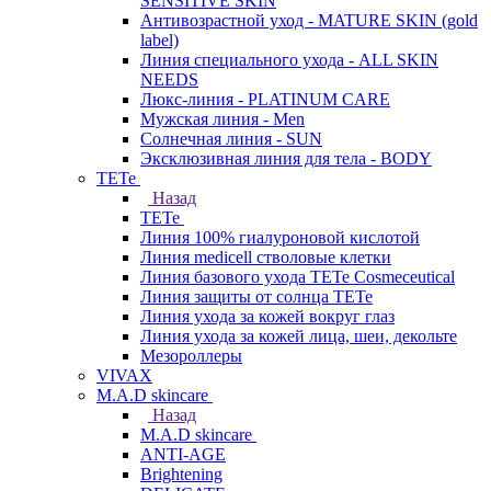
SENSITIVE SKIN
Антивозрастной уход - MATURE SKIN (gold
label)
Линия специального ухода - ALL SKIN
NEEDS
Люкс-линия - PLATINUM CARE
Мужская линия - Men
Солнечная линия - SUN
Эксклюзивная линия для тела - BODY
TETe
Назад
TETe
Линия 100% гиалуроновой кислотой
Линия medicell стволовые клетки
Линия базового ухода TETe Cosmeceutical
Линия защиты от солнца TETe
Линия ухода за кожей вокруг глаз
Линия ухода за кожей лица, шеи, декольте
Мезороллеры
VIVAX
M.A.D skincare
Назад
M.A.D skincare
ANTI-AGE
Brightening