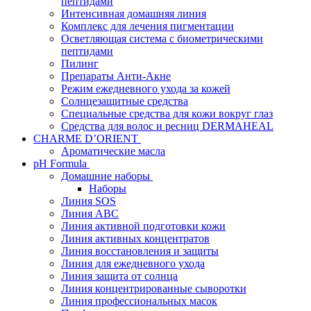
пептидами
Интенсивная домашняя линия
Комплекс для лечения пигментации
Осветляющая система с биометрическими
пептидами
Пилинг
Препараты Анти-Акне
Режим ежедневного ухода за кожей
Солнцезащитные средства
Специальные средства для кожи вокруг глаз
Средства для волос и ресниц DERMAHEAL
CHARME D’ORIENT
Ароматические масла
pH Formula
Домашние наборы
Наборы
Линия SOS
Линия АВС
Линия активной подготовки кожи
Линия активных концентратов
Линия восстановления и защиты
Линия для ежедневного ухода
Линия защита от солнца
Линия концентрированные сыворотки
Линия профессиональных масок