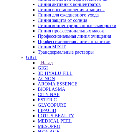
Линия активных концентратов
Линия восстановления и защиты
Линия для ежедневного ухода
Линия защита от солнца
Линия концентрированные сыворотки
Линия профессиональных масок
Профессиональная линия очищения
Профессиональная линия пилингов
Линия MIXIT
Трансдермальные растворы
GIGI
Назад
GIGI
3D HYALU FILL
ACNON
AROMA ESSENCE
BIOPLASMA
CITY NAP
ESTER C
GLYCOPURE
LIPACID
LOTUS BEAUTY
MEDICAL PEEL
MESOPRO
NEW AGE