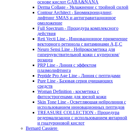
основе кислот GABA&NANA
Derma Collage - Увлажнение с тройной силой
Contour Architect - Биомикронидлинг,
лифтинг SMAS и антигравитационное
омоложение
Full Spectrum - Процедура комплексного
действия
Reti Vecti Line - Инновационное применение
векторного ретинола с витаминами A,Е,С
Neuro Sensi Line - Нейрокосметика для
гиперчувствительной кожи с куперозом/
розацеа
PRP Line - Линия с эффектом
плазмолифтинга
Peptide Pro Age Line - Линия с пептидами
Pure Line - Базовая серия очищающих
средств
Woman Definition - косметика с
фитоэстрогенами для зрелой кожи
Skin Tone Line - Осветляющая нейролиния с
использованием инновационных пептидов
TREASURE COLLECTION - Процедура
редермализации с использованием янтарной
и гиалуроновой кислот
Bernard Cassiere