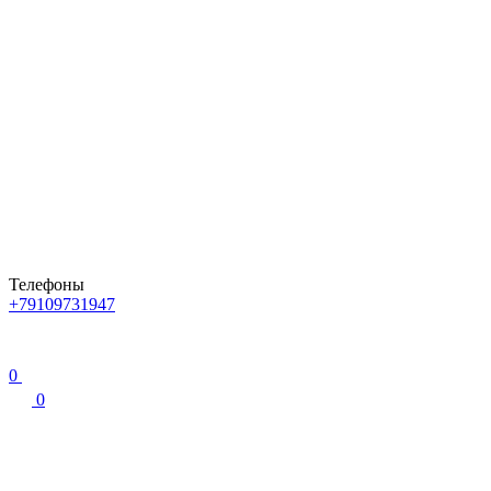
Телефоны
+79109731947
0
0