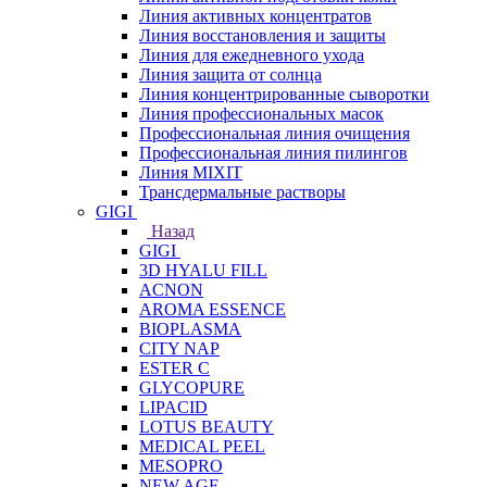
Линия активных концентратов
Линия восстановления и защиты
Линия для ежедневного ухода
Линия защита от солнца
Линия концентрированные сыворотки
Линия профессиональных масок
Профессиональная линия очищения
Профессиональная линия пилингов
Линия MIXIT
Трансдермальные растворы
GIGI
Назад
GIGI
3D HYALU FILL
ACNON
AROMA ESSENCE
BIOPLASMA
CITY NAP
ESTER C
GLYCOPURE
LIPACID
LOTUS BEAUTY
MEDICAL PEEL
MESOPRO
NEW AGE