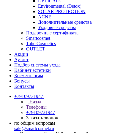
DELICATE
Environmental (Detox)
SOLAR PROTECTION
АCNE
Дополнительные средства
Уходовые средства
Подарочные сертификаты
Smartcosmet
Tahe Cosmetics
OUTLET
Акции
Аутлет
Подбор системы ухода
Кабинет эстетики
Косметологам
Бонусы
Контакты
+79109731947
Назад
Телефоны
+79109731947
Заказать звонок
по общим вопросам
sale@smartcosmet.ru