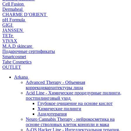
Cell Fusion
Dermaheal
CHARME D’ORIENT
pH Formula
GIGI
JANSSEN
TETe
VIVAX
M.A.D skincare
Подарочные сертификаты
Smartcosmet
Tahe Cosmetics
OUTLET
Arkana
Advanced Therapy - Объемная
коррекцияархитектуры лица
Acid Line - Химические процедурные пилинги,
постпилинговый уход
Глубокое очищение на основе кислот
Химические пилинги
Ацидотерапия
Neuro Cannabis Therapy - нейрокосметика на
основе стволовых клеток конопли и мака
A-QS Hacker Line - Интеллектуальная терапия,