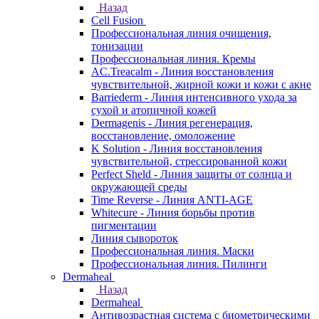
Назад
Cell Fusion
Профессиональная линия очищения,
тонизации
Профессиональная линия. Кремы
AC.Treacalm - Линия восстановления
чувствительной, жирной кожи и кожи с акне
Barriederm - Линия интенсивного ухода за
сухой и атопичной кожей
Dermagenis - Линия регенерация,
восстановление, омоложение
K Solution - Линия восстановления
чувствительной, стрессированной кожи
Perfect Sheld - Линия защиты от солнца и
окружающей среды
Time Reverse - Линия ANTI-AGE
Whitecure - Линия борьбы против
пигментации
Линия сывороток
Профессиональная линия. Маски
Профессиональная линия. Пилинги
Dermaheal
Назад
Dermaheal
Антивозрастная система с биометрическими