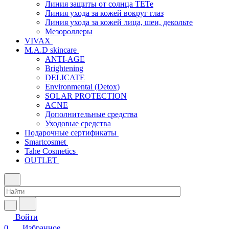
Линия защиты от солнца TETe
Линия ухода за кожей вокруг глаз
Линия ухода за кожей лица, шеи, декольте
Мезороллеры
VIVAX
M.A.D skincare
ANTI-AGE
Brightening
DELICATE
Environmental (Detox)
SOLAR PROTECTION
АCNE
Дополнительные средства
Уходовые средства
Подарочные сертификаты
Smartcosmet
Tahe Cosmetics
OUTLET
Войти
0
Избранное