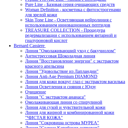
Pure Line - Базовая серия очищающих средств
Woman Definition - косметика с фитоэстрогенами
для зрелой кожи
Skin Tone Line - Осветляющая нейролиния с
использованием инновационных пептидов
TREASURE COLLECTION - Процедура
редермализации с использованием янтарной и
гиалуроновой кислот
Bernard Cassiere
Линия "Омолаживающий уход с бакучиолом"
Антистрессовая Шоколадная линия
Линия "Восстановление энергии" с экстрактом
красного апельсина
Линия "Удовольствие из Лапландии"
Линия Anti-Age Premium DIAMOND
Линия для кожи вокруг глаз с экстрактом василька
Линия Осветления и сияния с Юдзу
Очищение
Линия "С экстрактом ананаса"
Омолаживающая линия со спирулиной
Линия для сухой и чувствительной кожи
Линия для жирной и комбинированной кожи
"ЧИСТАЯ КОЖА"
Линия "Сокровища острова МУРЕА"
Линия "Солнце Карибских островов"