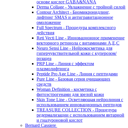
основе кислот GABA&NANA
Derma Collage - Увлажнение с тройной силой
Contour Architect - Биомикронидлинг,
лифтинг SMAS и антигравитационное
омоложение
Full Spectrum - Процедура комплексного
действия
Reti Vecti Line - Инновационное применение
векторного ретинола с витаминами A,Е,С
Neuro Sensi Line - Нейрокосметика для
гиперчувствительной кожи с куперозом/
розацеа
PRP Line - Линия с эффектом
плазмолифтинга
Peptide Pro Age Line - Линия с пептидами
Pure Line - Базовая серия очищающих
средств
Woman Definition - косметика с
фитоэстрогенами для зрелой кожи
Skin Tone Line - Осветляющая нейролиния с
использованием инновационных пептидов
TREASURE COLLECTION - Процедура
редермализации с использованием янтарной
и гиалуроновой кислот
Bernard Cassiere