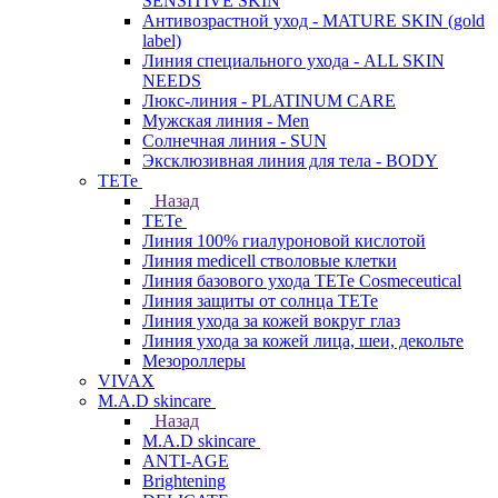
SENSITIVE SKIN
Антивозрастной уход - MATURE SKIN (gold
label)
Линия специального ухода - ALL SKIN
NEEDS
Люкс-линия - PLATINUM CARE
Мужская линия - Men
Солнечная линия - SUN
Эксклюзивная линия для тела - BODY
TETe
Назад
TETe
Линия 100% гиалуроновой кислотой
Линия medicell стволовые клетки
Линия базового ухода TETe Cosmeceutical
Линия защиты от солнца TETe
Линия ухода за кожей вокруг глаз
Линия ухода за кожей лица, шеи, декольте
Мезороллеры
VIVAX
M.A.D skincare
Назад
M.A.D skincare
ANTI-AGE
Brightening