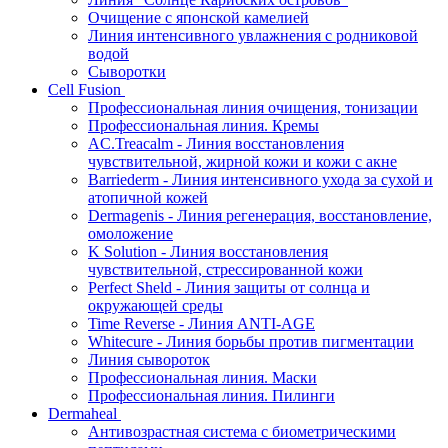
Очищение с японской камелией
Линия интенсивного увлажнения с родниковой
водой
Сыворотки
Cell Fusion
Профессиональная линия очищения, тонизации
Профессиональная линия. Кремы
AC.Treacalm - Линия восстановления
чувствительной, жирной кожи и кожи с акне
Barriederm - Линия интенсивного ухода за сухой и
атопичной кожей
Dermagenis - Линия регенерация, восстановление,
омоложение
K Solution - Линия восстановления
чувствительной, стрессированной кожи
Perfect Sheld - Линия защиты от солнца и
окружающей среды
Time Reverse - Линия ANTI-AGE
Whitecure - Линия борьбы против пигментации
Линия сывороток
Профессиональная линия. Маски
Профессиональная линия. Пилинги
Dermaheal
Антивозрастная система с биометрическими