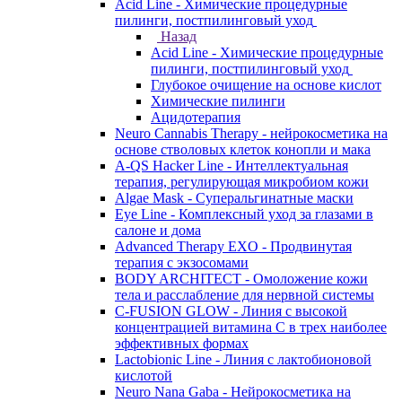
Acid Line - Химические процедурные
пилинги, постпилинговый уход
Назад
Acid Line - Химические процедурные
пилинги, постпилинговый уход
Глубокое очищение на основе кислот
Химические пилинги
Ацидотерапия
Neuro Cannabis Therapy - нейрокосметика на
основе стволовых клеток конопли и мака
A-QS Hacker Line - Интеллектуальная
терапия, регулирующая микробиом кожи
Algae Mask - Суперальгинатные маски
Eye Line - Комплексный уход за глазами в
салоне и дома
Advanced Therapy EXO - Продвинутая
терапия с экзосомами
BODY ARCHITECT - Омоложение кожи
тела и расслабление для нервной системы
C-FUSION GLOW - Линия с высокой
концентрацией витамина C в трех наиболее
эффективных формах
Lactobionic Line - Линия с лактобионовой
кислотой
Neuro Nana Gaba - Нейрокосметика на