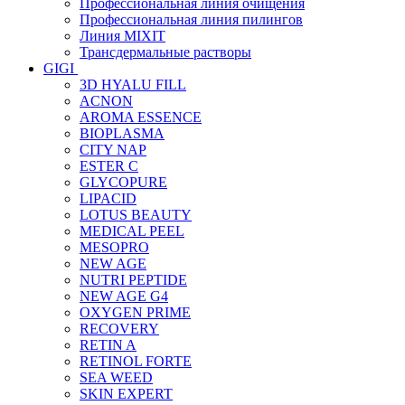
Профессиональная линия очищения
Профессиональная линия пилингов
Линия MIXIT
Трансдермальные растворы
GIGI
3D HYALU FILL
ACNON
AROMA ESSENCE
BIOPLASMA
CITY NAP
ESTER C
GLYCOPURE
LIPACID
LOTUS BEAUTY
MEDICAL PEEL
MESOPRO
NEW AGE
NUTRI PEPTIDE
NEW AGE G4
OXYGEN PRIME
RECOVERY
RETIN A
RETINOL FORTE
SEA WEED
SKIN EXPERT