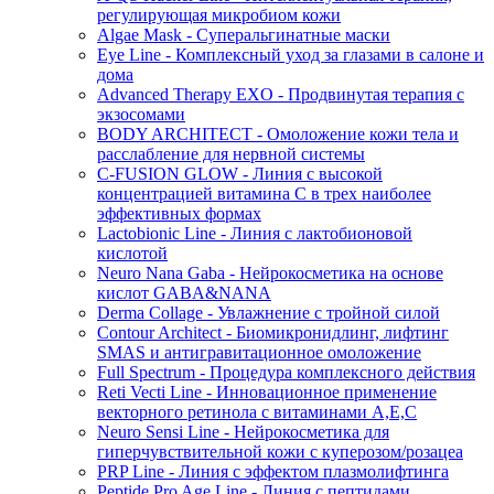
регулирующая микробиом кожи
Algae Mask - Суперальгинатные маски
Eye Line - Комплексный уход за глазами в салоне и
дома
Advanced Therapy EXO - Продвинутая терапия с
экзосомами
BODY ARCHITECT - Омоложение кожи тела и
расслабление для нервной системы
C-FUSION GLOW - Линия с высокой
концентрацией витамина C в трех наиболее
эффективных формах
Lactobionic Line - Линия с лактобионовой
кислотой
Neuro Nana Gaba - Нейрокосметика на основе
кислот GABA&NANA
Derma Collage - Увлажнение с тройной силой
Contour Architect - Биомикронидлинг, лифтинг
SMAS и антигравитационное омоложение
Full Spectrum - Процедура комплексного действия
Reti Vecti Line - Инновационное применение
векторного ретинола с витаминами A,Е,С
Neuro Sensi Line - Нейрокосметика для
гиперчувствительной кожи с куперозом/розацеа
PRP Line - Линия с эффектом плазмолифтинга
Peptide Pro Age Line - Линия с пептидами