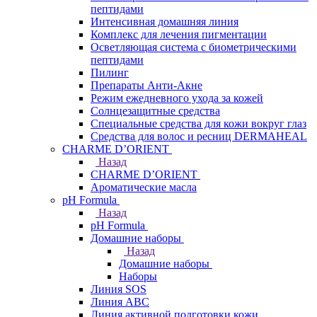
пептидами
Интенсивная домашняя линия
Комплекс для лечения пигментации
Осветляющая система с биометрическими
пептидами
Пилинг
Препараты Анти-Акне
Режим ежедневного ухода за кожей
Солнцезащитные средства
Специальные средства для кожи вокруг глаз
Средства для волос и ресниц DERMAHEAL
CHARME D’ORIENT
Назад
CHARME D’ORIENT
Ароматические масла
pH Formula
Назад
pH Formula
Домашние наборы
Назад
Домашние наборы
Наборы
Линия SOS
Линия АВС
Линия активной подготовки кожи