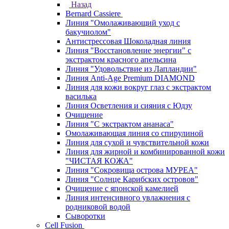
Назад
Bernard Cassiere
Линия "Омолаживающий уход с
бакучиолом"
Антистрессовая Шоколадная линия
Линия "Восстановление энергии" с
экстрактом красного апельсина
Линия "Удовольствие из Лапландии"
Линия Anti-Age Premium DIAMOND
Линия для кожи вокруг глаз с экстрактом
василька
Линия Осветления и сияния с Юдзу
Очищение
Линия "С экстрактом ананаса"
Омолаживающая линия со спирулиной
Линия для сухой и чувствительной кожи
Линия для жирной и комбинированной кожи
"ЧИСТАЯ КОЖА"
Линия "Сокровища острова МУРЕА"
Линия "Солнце Карибских островов"
Очищение с японской камелией
Линия интенсивного увлажнения с
родниковой водой
Сыворотки
Cell Fusion