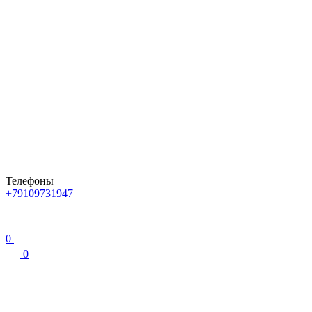
Телефоны
+79109731947
0
0