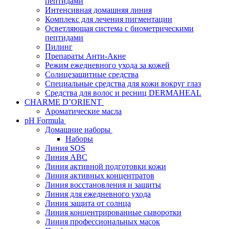
пептидами
Интенсивная домашняя линия
Комплекс для лечения пигментации
Осветляющая система с биометрическими
пептидами
Пилинг
Препараты Анти-Акне
Режим ежедневного ухода за кожей
Солнцезащитные средства
Специальные средства для кожи вокруг глаз
Средства для волос и ресниц DERMAHEAL
CHARME D’ORIENT
Ароматические масла
pH Formula
Домашние наборы
Наборы
Линия SOS
Линия АВС
Линия активной подготовки кожи
Линия активных концентратов
Линия восстановления и защиты
Линия для ежедневного ухода
Линия защита от солнца
Линия концентрированные сыворотки
Линия профессиональных масок