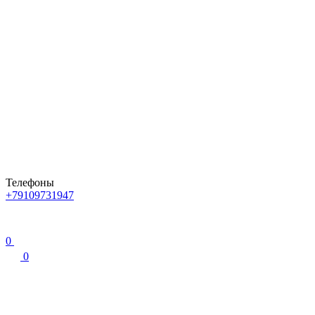
Телефоны
+79109731947
0
0