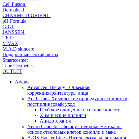
Cell Fusion
Dermaheal
CHARME D’ORIENT
pH Formula
GIGI
JANSSEN
TETe
VIVAX
M.A.D skincare
Подарочные сертификаты
Smartcosmet
Tahe Cosmetics
OUTLET
Arkana
Advanced Therapy - Объемная
коррекцияархитектуры лица
Acid Line - Химические процедурные пилинги,
постпилинговый уход
Глубокое очищение на основе кислот
Химические пилинги
Ацидотерапия
Neuro Cannabis Therapy - нейрокосметика на
основе стволовых клеток конопли и мака
A-QS Hacker Line - Интеллектуальная терапия,