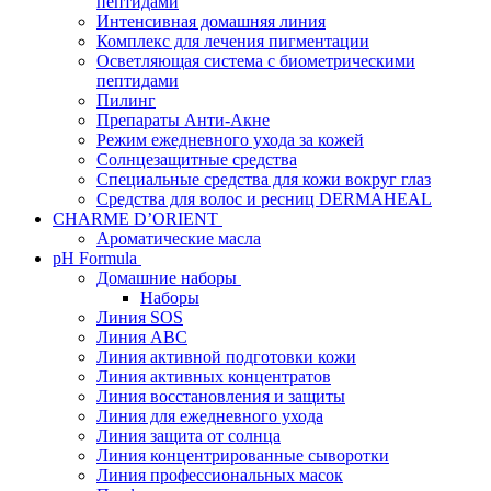
пептидами
Интенсивная домашняя линия
Комплекс для лечения пигментации
Осветляющая система с биометрическими
пептидами
Пилинг
Препараты Анти-Акне
Режим ежедневного ухода за кожей
Солнцезащитные средства
Специальные средства для кожи вокруг глаз
Средства для волос и ресниц DERMAHEAL
CHARME D’ORIENT
Ароматические масла
pH Formula
Домашние наборы
Наборы
Линия SOS
Линия АВС
Линия активной подготовки кожи
Линия активных концентратов
Линия восстановления и защиты
Линия для ежедневного ухода
Линия защита от солнца
Линия концентрированные сыворотки
Линия профессиональных масок