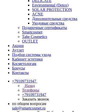
DELICATE
Environmental (Detox)
SOLAR PROTECTION
АCNE
Дополнительные средства
Уходовые средства
Подарочные сертификаты
Smartcosmet
Tahe Cosmetics
OUTLET
Акции
Аутлет
Подбор системы ухода
Кабинет эстетики
Косметологам
Бонусы
Контакты
+79109731947
Назад
Телефоны
+79109731947
Заказать звонок
по общим вопросам
sale@smartcosmet.ru