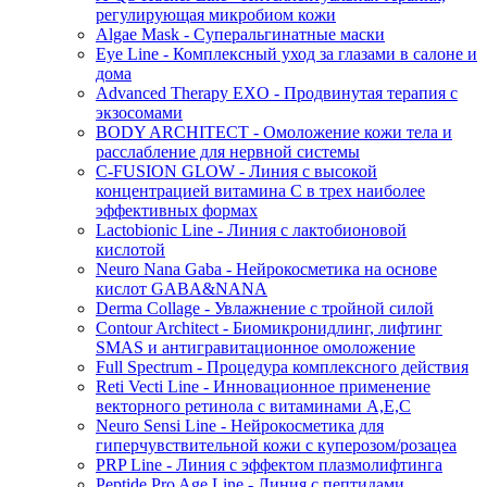
регулирующая микробиом кожи
Algae Mask - Суперальгинатные маски
Eye Line - Комплексный уход за глазами в салоне и
дома
Advanced Therapy EXO - Продвинутая терапия с
экзосомами
BODY ARCHITECT - Омоложение кожи тела и
расслабление для нервной системы
C-FUSION GLOW - Линия с высокой
концентрацией витамина C в трех наиболее
эффективных формах
Lactobionic Line - Линия с лактобионовой
кислотой
Neuro Nana Gaba - Нейрокосметика на основе
кислот GABA&NANA
Derma Collage - Увлажнение с тройной силой
Contour Architect - Биомикронидлинг, лифтинг
SMAS и антигравитационное омоложение
Full Spectrum - Процедура комплексного действия
Reti Vecti Line - Инновационное применение
векторного ретинола с витаминами A,Е,С
Neuro Sensi Line - Нейрокосметика для
гиперчувствительной кожи с куперозом/розацеа
PRP Line - Линия с эффектом плазмолифтинга
Peptide Pro Age Line - Линия с пептидами