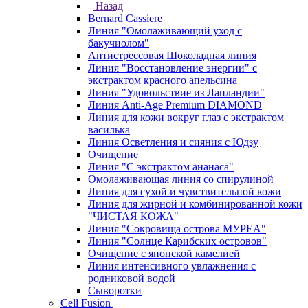
Назад
Bernard Cassiere
Линия "Омолаживающий уход с
бакучиолом"
Антистрессовая Шоколадная линия
Линия "Восстановление энергии" с
экстрактом красного апельсина
Линия "Удовольствие из Лапландии"
Линия Anti-Age Premium DIAMOND
Линия для кожи вокруг глаз с экстрактом
василька
Линия Осветления и сияния с Юдзу
Очищение
Линия "С экстрактом ананаса"
Омолаживающая линия со спирулиной
Линия для сухой и чувствительной кожи
Линия для жирной и комбинированной кожи
"ЧИСТАЯ КОЖА"
Линия "Сокровища острова МУРЕА"
Линия "Солнце Карибских островов"
Очищение с японской камелией
Линия интенсивного увлажнения с
родниковой водой
Сыворотки
Cell Fusion