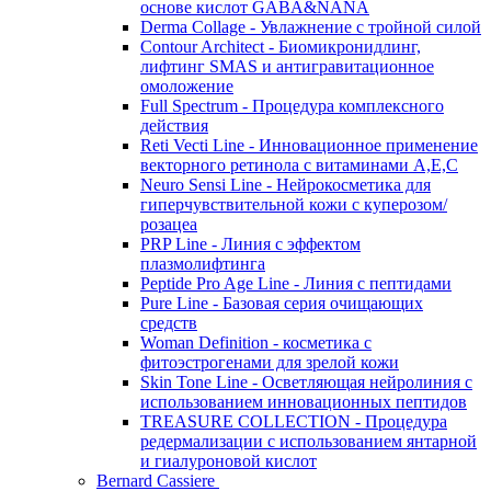
основе кислот GABA&NANA
Derma Collage - Увлажнение с тройной силой
Contour Architect - Биомикронидлинг,
лифтинг SMAS и антигравитационное
омоложение
Full Spectrum - Процедура комплексного
действия
Reti Vecti Line - Инновационное применение
векторного ретинола с витаминами A,Е,С
Neuro Sensi Line - Нейрокосметика для
гиперчувствительной кожи с куперозом/
розацеа
PRP Line - Линия с эффектом
плазмолифтинга
Peptide Pro Age Line - Линия с пептидами
Pure Line - Базовая серия очищающих
средств
Woman Definition - косметика с
фитоэстрогенами для зрелой кожи
Skin Tone Line - Осветляющая нейролиния с
использованием инновационных пептидов
TREASURE COLLECTION - Процедура
редермализации с использованием янтарной
и гиалуроновой кислот
Bernard Cassiere