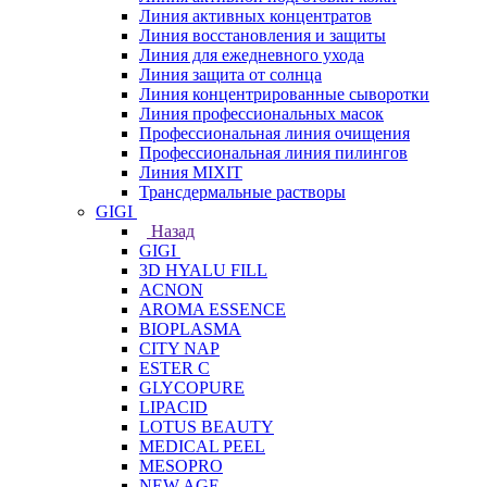
Линия активных концентратов
Линия восстановления и защиты
Линия для ежедневного ухода
Линия защита от солнца
Линия концентрированные сыворотки
Линия профессиональных масок
Профессиональная линия очищения
Профессиональная линия пилингов
Линия MIXIT
Трансдермальные растворы
GIGI
Назад
GIGI
3D HYALU FILL
ACNON
AROMA ESSENCE
BIOPLASMA
CITY NAP
ESTER C
GLYCOPURE
LIPACID
LOTUS BEAUTY
MEDICAL PEEL
MESOPRO
NEW AGE