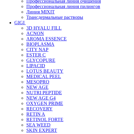
Профессиональная линия очищения
Профессиональная линия пилингов
Линия MIXIT
Трансдермальные растворы
GIGI
3D HYALU FILL
ACNON
AROMA ESSENCE
BIOPLASMA
CITY NAP
ESTER C
GLYCOPURE
LIPACID
LOTUS BEAUTY
MEDICAL PEEL
MESOPRO
NEW AGE
NUTRI PEPTIDE
NEW AGE G4
OXYGEN PRIME
RECOVERY
RETIN A
RETINOL FORTE
SEA WEED
SKIN EXPERT