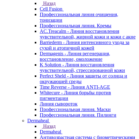
Назад
Cell Fusion
Профессиональная линия очищения,
тонизации
Профессиональная линия. Кремы
AC.Treacalm - Линия восстановления
чувствительной, жирной кожи и кожи с акне
Barriederm - Линия интенсивного ухода за
сухой и атопичной кожей
Dermagenis - Линия регенерация,
восстановление, омоложение
K Solution - Линия восстановления
чувствительной, стрессированной кожи
Perfect Sheld - Линия защиты от солнца и
окружающей среды
Time Reverse - Линия ANTI-AGE
Whitecure - Линия борьбы против
пигментации
Линия сывороток
Профессиональная линия. Маски
Профессиональная линия. Пилинги
Dermaheal
Назад
Dermaheal
Антивозрастная система с биометрическими