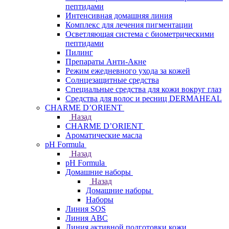
пептидами
Интенсивная домашняя линия
Комплекс для лечения пигментации
Осветляющая система с биометрическими
пептидами
Пилинг
Препараты Анти-Акне
Режим ежедневного ухода за кожей
Солнцезащитные средства
Специальные средства для кожи вокруг глаз
Средства для волос и ресниц DERMAHEAL
CHARME D’ORIENT
Назад
CHARME D’ORIENT
Ароматические масла
pH Formula
Назад
pH Formula
Домашние наборы
Назад
Домашние наборы
Наборы
Линия SOS
Линия АВС
Линия активной подготовки кожи