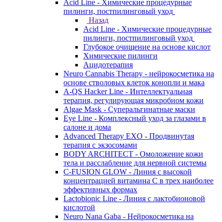
Acid Line - Химические процедурные
пилинги, постпилинговый уход
Назад
Acid Line - Химические процедурные
пилинги, постпилинговый уход
Глубокое очищение на основе кислот
Химические пилинги
Ацидотерапия
Neuro Cannabis Therapy - нейрокосметика на
основе стволовых клеток конопли и мака
A-QS Hacker Line - Интеллектуальная
терапия, регулирующая микробиом кожи
Algae Mask - Суперальгинатные маски
Eye Line - Комплексный уход за глазами в
салоне и дома
Advanced Therapy EXO - Продвинутая
терапия с экзосомами
BODY ARCHITECT - Омоложение кожи
тела и расслабление для нервной системы
C-FUSION GLOW - Линия с высокой
концентрацией витамина C в трех наиболее
эффективных формах
Lactobionic Line - Линия с лактобионовой
кислотой
Neuro Nana Gaba - Нейрокосметика на