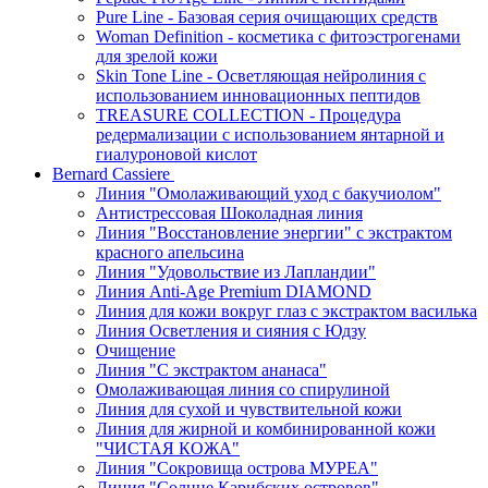
Pure Line - Базовая серия очищающих средств
Woman Definition - косметика с фитоэстрогенами
для зрелой кожи
Skin Tone Line - Осветляющая нейролиния с
использованием инновационных пептидов
TREASURE COLLECTION - Процедура
редермализации с использованием янтарной и
гиалуроновой кислот
Bernard Cassiere
Линия "Омолаживающий уход с бакучиолом"
Антистрессовая Шоколадная линия
Линия "Восстановление энергии" с экстрактом
красного апельсина
Линия "Удовольствие из Лапландии"
Линия Anti-Age Premium DIAMOND
Линия для кожи вокруг глаз с экстрактом василька
Линия Осветления и сияния с Юдзу
Очищение
Линия "С экстрактом ананаса"
Омолаживающая линия со спирулиной
Линия для сухой и чувствительной кожи
Линия для жирной и комбинированной кожи
"ЧИСТАЯ КОЖА"
Линия "Сокровища острова МУРЕА"
Линия "Солнце Карибских островов"