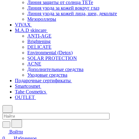
Линия защиты от солнца TETe
Линия ухода за кожей вокруг глаз
Линия ухода за кожей лица, шеи, декольте
Мезороллеры
VIVAX
M.A.D skincare
ANTI-AGE
Brightening
DELICATE
Environmental (Detox)
SOLAR PROTECTION
АCNE
Дополнительные средства
Уходовые средства
Подарочные сертификаты
Smartcosmet
Tahe Cosmetics
OUTLET
Войти
0
Избранное