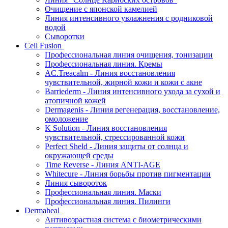
Очищение с японской камелией
Линия интенсивного увлажнения с родниковой
водой
Сыворотки
Cell Fusion
Профессиональная линия очищения, тонизации
Профессиональная линия. Кремы
AC.Treacalm - Линия восстановления
чувствительной, жирной кожи и кожи с акне
Barriederm - Линия интенсивного ухода за сухой и
атопичной кожей
Dermagenis - Линия регенерация, восстановление,
омоложение
K Solution - Линия восстановления
чувствительной, стрессированной кожи
Perfect Sheld - Линия защиты от солнца и
окружающей среды
Time Reverse - Линия ANTI-AGE
Whitecure - Линия борьбы против пигментации
Линия сывороток
Профессиональная линия. Маски
Профессиональная линия. Пилинги
Dermaheal
Антивозрастная система с биометрическими