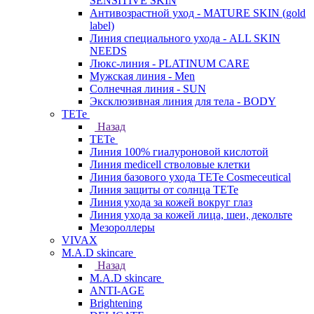
SENSITIVE SKIN
Антивозрастной уход - MATURE SKIN (gold
label)
Линия специального ухода - ALL SKIN
NEEDS
Люкс-линия - PLATINUM CARE
Мужская линия - Men
Солнечная линия - SUN
Эксклюзивная линия для тела - BODY
TETe
Назад
TETe
Линия 100% гиалуроновой кислотой
Линия medicell стволовые клетки
Линия базового ухода TETe Cosmeceutical
Линия защиты от солнца TETe
Линия ухода за кожей вокруг глаз
Линия ухода за кожей лица, шеи, декольте
Мезороллеры
VIVAX
M.A.D skincare
Назад
M.A.D skincare
ANTI-AGE
Brightening