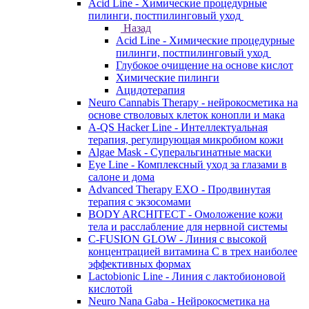
Acid Line - Химические процедурные
пилинги, постпилинговый уход
Назад
Acid Line - Химические процедурные
пилинги, постпилинговый уход
Глубокое очищение на основе кислот
Химические пилинги
Ацидотерапия
Neuro Cannabis Therapy - нейрокосметика на
основе стволовых клеток конопли и мака
A-QS Hacker Line - Интеллектуальная
терапия, регулирующая микробиом кожи
Algae Mask - Суперальгинатные маски
Eye Line - Комплексный уход за глазами в
салоне и дома
Advanced Therapy EXO - Продвинутая
терапия с экзосомами
BODY ARCHITECT - Омоложение кожи
тела и расслабление для нервной системы
C-FUSION GLOW - Линия с высокой
концентрацией витамина C в трех наиболее
эффективных формах
Lactobionic Line - Линия с лактобионовой
кислотой
Neuro Nana Gaba - Нейрокосметика на