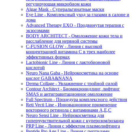
регулирующая микробиом кожи
Algae Mask - Суперальгинатные маски
Eye Line - Комплексный уход за глазами в салоне и
дома
Advanced Therapy EXO - Продвинутая терапия с
экзосомами
BODY ARCHITECT - Омоложение кожи тела и
расслабление для нервной системы
C-FUSION GLOW - Линия с высокой
концентрацией витамина C в трех наиболее
эффективных формах
Lactobionic Line - Линия с лактобионовой
кислотой
Neuro Nana Gaba - Нейрокосметика на основе
кислот GABA&NANA
Derma Collage - Увлажнение с тройной силой
Contour Architect - Биомикронидлинг, лифтинг
SMAS и антигравитационное омоложение
Full Spectrum - Процедура комплексного действия
Reti Vecti Line - Инновационное применение
векторного ретинола с витаминами A,Е,С
Neuro Sensi Line - Нейрокосметика для
гиперчувствительной кожи с куперозом/розацеа
PRP Line - Линия с эффектом плазмолифтинга
Peptide Pro Age Line - Линия с пептидами