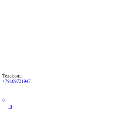
Телефоны
+79109731947
0
0