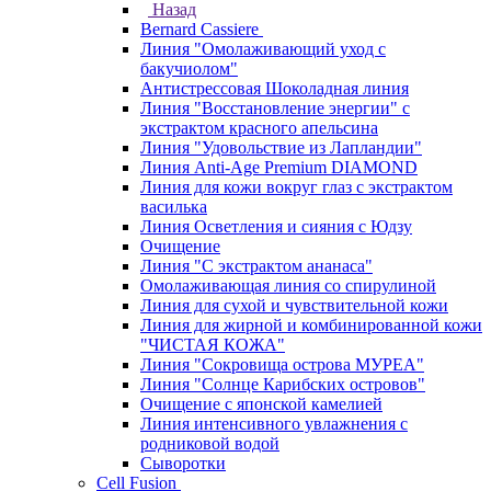
Назад
Bernard Cassiere
Линия "Омолаживающий уход с
бакучиолом"
Антистрессовая Шоколадная линия
Линия "Восстановление энергии" с
экстрактом красного апельсина
Линия "Удовольствие из Лапландии"
Линия Anti-Age Premium DIAMOND
Линия для кожи вокруг глаз с экстрактом
василька
Линия Осветления и сияния с Юдзу
Очищение
Линия "С экстрактом ананаса"
Омолаживающая линия со спирулиной
Линия для сухой и чувствительной кожи
Линия для жирной и комбинированной кожи
"ЧИСТАЯ КОЖА"
Линия "Сокровища острова МУРЕА"
Линия "Солнце Карибских островов"
Очищение с японской камелией
Линия интенсивного увлажнения с
родниковой водой
Сыворотки
Cell Fusion