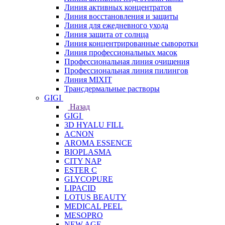
Линия активных концентратов
Линия восстановления и защиты
Линия для ежедневного ухода
Линия защита от солнца
Линия концентрированные сыворотки
Линия профессиональных масок
Профессиональная линия очищения
Профессиональная линия пилингов
Линия MIXIT
Трансдермальные растворы
GIGI
Назад
GIGI
3D HYALU FILL
ACNON
AROMA ESSENCE
BIOPLASMA
CITY NAP
ESTER C
GLYCOPURE
LIPACID
LOTUS BEAUTY
MEDICAL PEEL
MESOPRO
NEW AGE