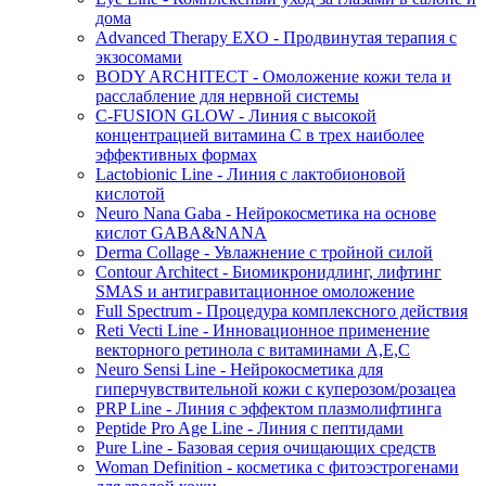
дома
Advanced Therapy EXO - Продвинутая терапия с
экзосомами
BODY ARCHITECT - Омоложение кожи тела и
расслабление для нервной системы
C-FUSION GLOW - Линия с высокой
концентрацией витамина C в трех наиболее
эффективных формах
Lactobionic Line - Линия с лактобионовой
кислотой
Neuro Nana Gaba - Нейрокосметика на основе
кислот GABA&NANA
Derma Collage - Увлажнение с тройной силой
Contour Architect - Биомикронидлинг, лифтинг
SMAS и антигравитационное омоложение
Full Spectrum - Процедура комплексного действия
Reti Vecti Line - Инновационное применение
векторного ретинола с витаминами A,Е,С
Neuro Sensi Line - Нейрокосметика для
гиперчувствительной кожи с куперозом/розацеа
PRP Line - Линия с эффектом плазмолифтинга
Peptide Pro Age Line - Линия с пептидами
Pure Line - Базовая серия очищающих средств
Woman Definition - косметика с фитоэстрогенами