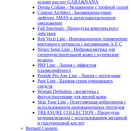
основе кислот GABA&NANA
Derma Collage - Увлажнение с тройной силой
Contour Architect - Биомикронидлинг,
лифтинг SMAS и антигравитационное
омоложение
Full Spectrum - Процедура комплексного
действия
Reti Vecti Line - Инновационное применение
векторного ретинола с витаминами A,Е,С
Neuro Sensi Line - Нейрокосметика для
гиперчувствительной кожи с куперозом/
розацеа
PRP Line - Линия с эффектом
плазмолифтинга
Peptide Pro Age Line - Линия с пептидами
Pure Line - Базовая серия очищающих
средств
Woman Definition - косметика с
фитоэстрогенами для зрелой кожи
Skin Tone Line - Осветляющая нейролиния с
использованием инновационных пептидов
TREASURE COLLECTION - Процедура
редермализации с использованием янтарной
и гиалуроновой кислот
Bernard Cassiere