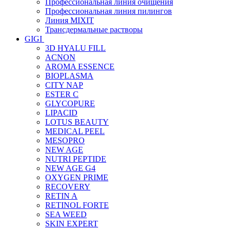
Профессиональная линия очищения
Профессиональная линия пилингов
Линия MIXIT
Трансдермальные растворы
GIGI
3D HYALU FILL
ACNON
AROMA ESSENCE
BIOPLASMA
CITY NAP
ESTER C
GLYCOPURE
LIPACID
LOTUS BEAUTY
MEDICAL PEEL
MESOPRO
NEW AGE
NUTRI PEPTIDE
NEW AGE G4
OXYGEN PRIME
RECOVERY
RETIN A
RETINOL FORTE
SEA WEED
SKIN EXPERT