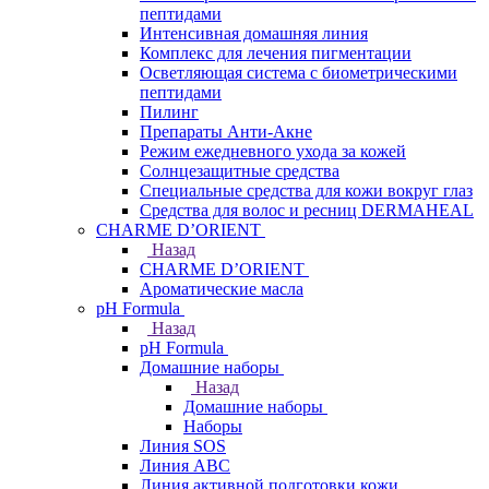
пептидами
Интенсивная домашняя линия
Комплекс для лечения пигментации
Осветляющая система с биометрическими
пептидами
Пилинг
Препараты Анти-Акне
Режим ежедневного ухода за кожей
Солнцезащитные средства
Специальные средства для кожи вокруг глаз
Средства для волос и ресниц DERMAHEAL
CHARME D’ORIENT
Назад
CHARME D’ORIENT
Ароматические масла
pH Formula
Назад
pH Formula
Домашние наборы
Назад
Домашние наборы
Наборы
Линия SOS
Линия АВС
Линия активной подготовки кожи