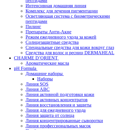
пептидами
Интенсивная домашняя линия
Комплекс для лечения пигментации
Осветляющая система с биометрическими
пептидами
Пилинг
Препараты Анти-Акне
Режим ежедневного ухода за кожей
Солнцезащитные средства
Специальные средства для кожи вокруг глаз
Средства для волос и ресниц DERMAHEAL
CHARME D’ORIENT
Ароматические масла
pH Formula
Домашние наборы
Наборы
Линия SOS
Линия АВС
Линия активной подготовки кожи
Линия активных концентратов
Линия восстановления и защиты
Линия для ежедневного ухода
Линия защита от солнца
Линия концентрированные сыворотки
Линия профессиональных масок