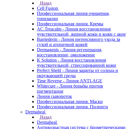
Назад
Cell Fusion
Профессиональная линия очищения,
тонизации
Профессиональная линия. Кремы
AC.Treacalm - Линия восстановления
чувствительной, жирной кожи и кожи с акне
Barriederm - Линия интенсивного ухода за
сухой и атопичной кожей
Dermagenis - Линия регенерация,
восстановление, омоложение
K Solution - Линия восстановления
чувствительной, стрессированной кожи
Perfect Sheld - Линия защиты от солнца и
окружающей среды
Time Reverse - Линия ANTI-AGE
Whitecure - Линия борьбы против
пигментации
Линия сывороток
Профессиональная линия. Маски
Профессиональная линия. Пилинги
Dermaheal
Назад
Dermaheal
Антивозрастная система с биометрическими