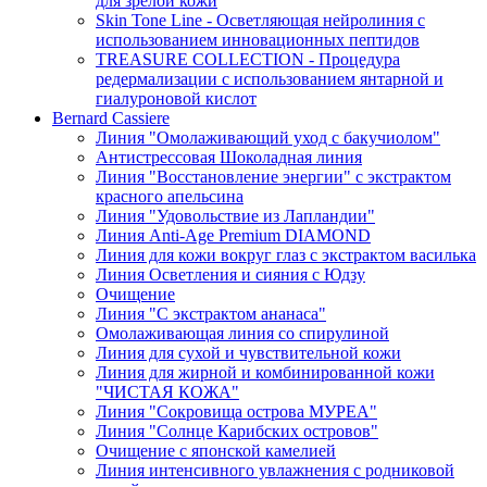
для зрелой кожи
Skin Tone Line - Осветляющая нейролиния с
использованием инновационных пептидов
TREASURE COLLECTION - Процедура
редермализации с использованием янтарной и
гиалуроновой кислот
Bernard Cassiere
Линия "Омолаживающий уход с бакучиолом"
Антистрессовая Шоколадная линия
Линия "Восстановление энергии" с экстрактом
красного апельсина
Линия "Удовольствие из Лапландии"
Линия Anti-Age Premium DIAMOND
Линия для кожи вокруг глаз с экстрактом василька
Линия Осветления и сияния с Юдзу
Очищение
Линия "С экстрактом ананаса"
Омолаживающая линия со спирулиной
Линия для сухой и чувствительной кожи
Линия для жирной и комбинированной кожи
"ЧИСТАЯ КОЖА"
Линия "Сокровища острова МУРЕА"
Линия "Солнце Карибских островов"
Очищение с японской камелией
Линия интенсивного увлажнения с родниковой