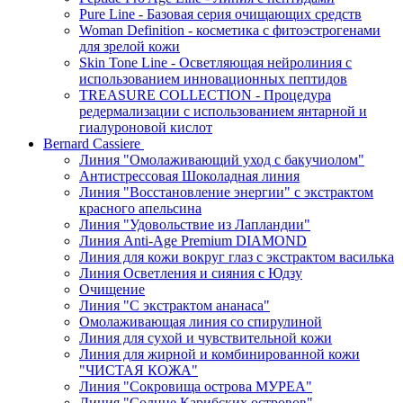
Pure Line - Базовая серия очищающих средств
Woman Definition - косметика с фитоэстрогенами
для зрелой кожи
Skin Tone Line - Осветляющая нейролиния с
использованием инновационных пептидов
TREASURE COLLECTION - Процедура
редермализации с использованием янтарной и
гиалуроновой кислот
Bernard Cassiere
Линия "Омолаживающий уход с бакучиолом"
Антистрессовая Шоколадная линия
Линия "Восстановление энергии" с экстрактом
красного апельсина
Линия "Удовольствие из Лапландии"
Линия Anti-Age Premium DIAMOND
Линия для кожи вокруг глаз с экстрактом василька
Линия Осветления и сияния с Юдзу
Очищение
Линия "С экстрактом ананаса"
Омолаживающая линия со спирулиной
Линия для сухой и чувствительной кожи
Линия для жирной и комбинированной кожи
"ЧИСТАЯ КОЖА"
Линия "Сокровища острова МУРЕА"
Линия "Солнце Карибских островов"