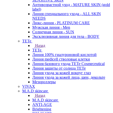
SENSITIVE SKIN
Антивозрастной уход - MATURE SKIN (gold
label)
Линия специального ухода - ALL SKIN
NEEDS
Люкс-линия - PLATINUM CARE
Мужская линия - Men
Солнечная линия - SUN
Эксклюзивная линия для тела - BODY
TETe
Назад
TETe
Линия 100% гиалуроновой кислотой
Линия medicell стволовые клетки
Линия базового ухода TETe Cosmeceutical
Линия защиты от солнца TETe
Линия ухода за кожей вокруг глаз
Линия ухода за кожей лица, шеи, декольте
Мезороллеры
VIVAX
M.A.D skincare
Назад
M.A.D skincare
ANTI-AGE
Brightening