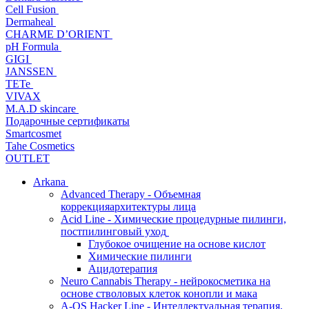
Cell Fusion
Dermaheal
CHARME D’ORIENT
pH Formula
GIGI
JANSSEN
TETe
VIVAX
M.A.D skincare
Подарочные сертификаты
Smartcosmet
Tahe Cosmetics
OUTLET
Arkana
Advanced Therapy - Объемная
коррекцияархитектуры лица
Acid Line - Химические процедурные пилинги,
постпилинговый уход
Глубокое очищение на основе кислот
Химические пилинги
Ацидотерапия
Neuro Cannabis Therapy - нейрокосметика на
основе стволовых клеток конопли и мака
A-QS Hacker Line - Интеллектуальная терапия,