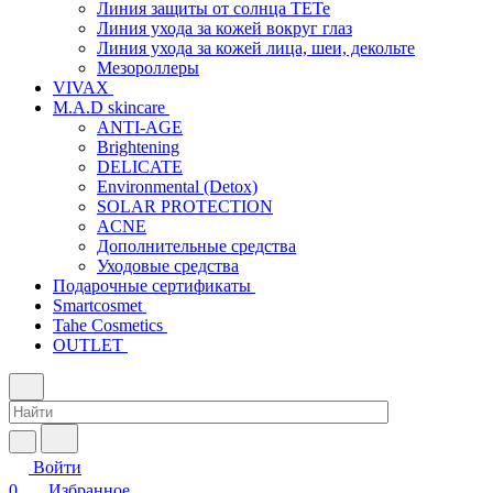
Линия защиты от солнца TETe
Линия ухода за кожей вокруг глаз
Линия ухода за кожей лица, шеи, декольте
Мезороллеры
VIVAX
M.A.D skincare
ANTI-AGE
Brightening
DELICATE
Environmental (Detox)
SOLAR PROTECTION
АCNE
Дополнительные средства
Уходовые средства
Подарочные сертификаты
Smartcosmet
Tahe Cosmetics
OUTLET
Войти
0
Избранное