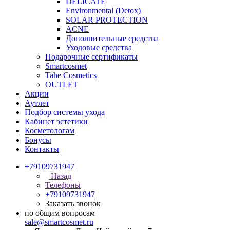
DELICATE
Environmental (Detox)
SOLAR PROTECTION
АCNE
Дополнительные средства
Уходовые средства
Подарочные сертификаты
Smartcosmet
Tahe Cosmetics
OUTLET
Акции
Аутлет
Подбор системы ухода
Кабинет эстетики
Косметологам
Бонусы
Контакты
+79109731947
Назад
Телефоны
+79109731947
Заказать звонок
по общим вопросам
sale@smartcosmet.ru