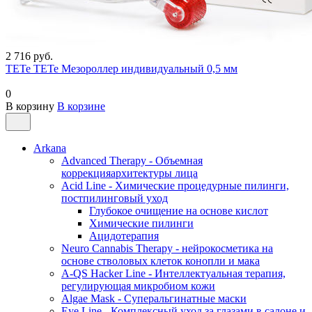
2 716 руб.
TETe TETe Мезороллер индивидуальный 0,5 мм
0
В корзину
В корзине
Arkana
Advanced Therapy - Объемная
коррекцияархитектуры лица
Acid Line - Химические процедурные пилинги,
постпилинговый уход
Глубокое очищение на основе кислот
Химические пилинги
Ацидотерапия
Neuro Cannabis Therapy - нейрокосметика на
основе стволовых клеток конопли и мака
A-QS Hacker Line - Интеллектуальная терапия,
регулирующая микробиом кожи
Algae Mask - Суперальгинатные маски
Eye Line - Комплексный уход за глазами в салоне и