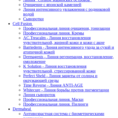
Очищение с японской камелией
Линия интенсивного увлажнения с родниковой
водой
Сыворотки
Cell Fusion
Профессиональная линия очищения, тонизации
Профессиональная линия. Кремы
AC.Treacalm - Линия восстановления
чувствительной, жирной кожи и кожи с акне
Barriederm - Линия интенсивного ухода за сухой и
атопичной кожей
Dermagenis - Линия регенерация, восстановление,
омоложение
K Solution - Линия восстановления
чувствительной, стрессированной кожи
Perfect Sheld - Линия защиты от солнца и
окружающей среды
Time Reverse - Линия ANTI-AGE
Whitecure - Линия борьбы против пигментации
Линия сывороток
Профессиональная линия. Маски
Профессиональная линия. Пилинги
Dermaheal
Антивозрастная система с биометрическими