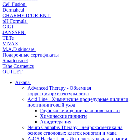
Cell Fusion
Dermaheal
CHARME D’ORIENT
pH Formula
GIGI
JANSSEN
TETe
VIVAX
M.A.D skincare
Подарочные сертификаты
Smartcosmet
Tahe Cosmetics
OUTLET
Arkana
Advanced Therapy - Объемная
коррекцияархитектуры лица
Acid Line - Химические процедурные пилинги,
постпилинговый уход
Глубокое очищение на основе кислот
Химические пилинги
Ацидотерапия
Neuro Cannabis Therapy - нейрокосметика на
основе стволовых клеток конопли и мака
A-QS Hacker Line - Интеллектуальная терапия,