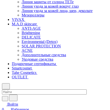
Линия защиты от солнца TETe
Линия ухода за кожей вокруг глаз
Линия ухода за кожей лица, шеи, декольте
Мезороллеры
VIVAX
M.A.D skincare
ANTI-AGE
Brightening
DELICATE
Environmental (Detox)
SOLAR PROTECTION
АCNE
Дополнительные средства
Уходовые средства
Подарочные сертификаты
Smartcosmet
Tahe Cosmetics
OUTLET
Войти
0
Избранное