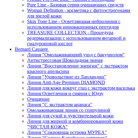
Pure Line - Базовая серия очищающих средств
Woman Definition - косметика с фитоэстрогенами
для зрелой кожи
Skin Tone Line - Осветляющая нейролиния с
использованием инновационных пептидов
TREASURE COLLECTION - Процедура
редермализации с использованием янтарной и
гиалуроновой кислот
Bernard Cassiere
Линия "Омолаживающий уход с бакучиолом"
Антистрессовая Шоколадная линия
Линия "Восстановление энергии" с экстрактом
красного апельсина
Линия "Удовольствие из Лапландии"
Линия Anti-Age Premium DIAMOND
Линия для кожи вокруг глаз с экстрактом василька
Линия Осветления и сияния с Юдзу
Очищение
Линия "С экстрактом ананаса"
Омолаживающая линия со спирулиной
Линия для сухой и чувствительной кожи
Линия для жирной и комбинированной кожи
"ЧИСТАЯ КОЖА"
Линия "Сокровища острова МУРЕА"
Линия "Солнце Карибских островов"