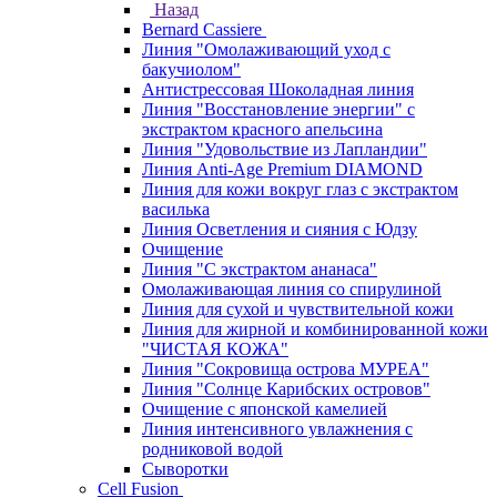
Назад
Bernard Cassiere
Линия "Омолаживающий уход с
бакучиолом"
Антистрессовая Шоколадная линия
Линия "Восстановление энергии" с
экстрактом красного апельсина
Линия "Удовольствие из Лапландии"
Линия Anti-Age Premium DIAMOND
Линия для кожи вокруг глаз с экстрактом
василька
Линия Осветления и сияния с Юдзу
Очищение
Линия "С экстрактом ананаса"
Омолаживающая линия со спирулиной
Линия для сухой и чувствительной кожи
Линия для жирной и комбинированной кожи
"ЧИСТАЯ КОЖА"
Линия "Сокровища острова МУРЕА"
Линия "Солнце Карибских островов"
Очищение с японской камелией
Линия интенсивного увлажнения с
родниковой водой
Сыворотки
Cell Fusion