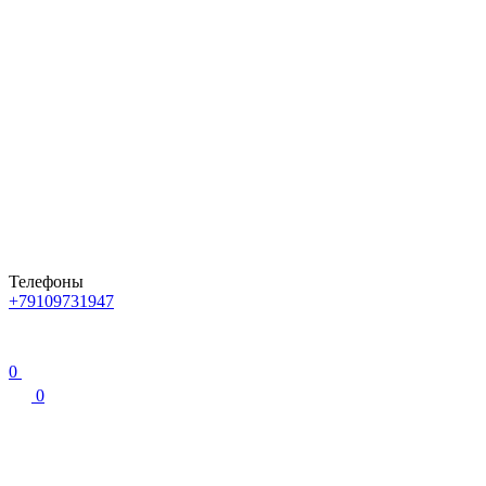
Телефоны
+79109731947
0
0