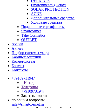
DELICATE
Environmental (Detox)
SOLAR PROTECTION
АCNE
Дополнительные средства
Уходовые средства
Подарочные сертификаты
Smartcosmet
Tahe Cosmetics
OUTLET
Акции
Аутлет
Подбор системы ухода
Кабинет эстетики
Косметологам
Бонусы
Контакты
+79109731947
Назад
Телефоны
+79109731947
Заказать звонок
по общим вопросам
sale@smartcosmet.ru