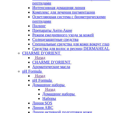
пептидами
Интенсивная домашняя линия
Комплекс для лечения пигментации
Осветляющая система с биометрическими
пептидами
Пилинг
Препараты Анти-Акне
Режим ежедневного ухода за кожей
Солнцезащитные средства
Специальные средства для кожи вокруг глаз
Средства для волос и ресниц DERMAHEAL
CHARME D’ORIENT
Назад
CHARME D’ORIENT
Ароматические масла
pH Formula
Назад
pH Formula
Домашние наборы
Назад
Домашние наборы
Наборы
Линия SOS
Линия АВС
Линия активной подготовки кожи