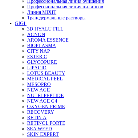
Профессиональная линия очищения
Профессиональная линия пилингов
Линия MIXIT
Трансдермальные растворы
GIGI
3D HYALU FILL
ACNON
AROMA ESSENCE
BIOPLASMA
CITY NAP
ESTER C
GLYCOPURE
LIPACID
LOTUS BEAUTY
MEDICAL PEEL
MESOPRO
NEW AGE
NUTRI PEPTIDE
NEW AGE G4
OXYGEN PRIME
RECOVERY
RETIN A
RETINOL FORTE
SEA WEED
SKIN EXPERT