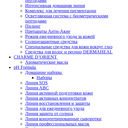
пептидами
Интенсивная домашняя линия
Комплекс для лечения пигментации
Осветляющая система с биометрическими
пептидами
Пилинг
Препараты Анти-Акне
Режим ежедневного ухода за кожей
Солнцезащитные средства
Специальные средства для кожи вокруг глаз
Средства для волос и ресниц DERMAHEAL
CHARME D’ORIENT
Ароматические масла
pH Formula
Домашние наборы
Наборы
Линия SOS
Линия АВС
Линия активной подготовки кожи
Линия активных концентратов
Линия восстановления и защиты
Линия для ежедневного ухода
Линия защита от солнца
Линия концентрированные сыворотки
Линия профессиональных масок