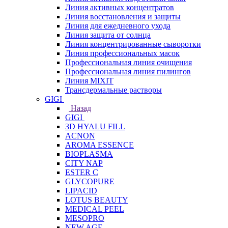
Линия активных концентратов
Линия восстановления и защиты
Линия для ежедневного ухода
Линия защита от солнца
Линия концентрированные сыворотки
Линия профессиональных масок
Профессиональная линия очищения
Профессиональная линия пилингов
Линия MIXIT
Трансдермальные растворы
GIGI
Назад
GIGI
3D HYALU FILL
ACNON
AROMA ESSENCE
BIOPLASMA
CITY NAP
ESTER C
GLYCOPURE
LIPACID
LOTUS BEAUTY
MEDICAL PEEL
MESOPRO
NEW AGE