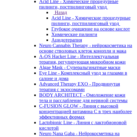
Acid Line - Химические процедурные
пилинги, постпилинговый уход
Назад
Acid Line - Химические процедурные
пилинги, постпилинговый уход
Глубокое очищение на основе кислот
Химические пилинги
Ацидотерапия
Neuro Cannabis Therapy - нейрокосметика на
основе стволовых клеток конопли и мака
A-QS Hacker Line - Интеллектуальная
терапия, регулирующая микробиом кожи
Algae Mask - Суперальгинатные маски
Eye Line - Комплексный уход за глазами в
салоне и дома
Advanced Therapy EXO - Продвинутая
терапия с экзосомами
BODY ARCHITECT - Омоложение кожи
тела и расслабление для нервной системы
C-FUSION GLOW - Линия с высокой
концентрацией витамина C в трех наиболее
эффективных формах
Lactobionic Line - Линия с лактобионовой
кислотой
Neuro Nana Gaba - Нейрокосметика на