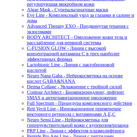
регулирующая микробиом кожи
Algae Mask - Суперальгинатные маски
Eye Line - Комплексный уход за глазами в салоне и
дома
Advanced Therapy EXO - Продвинутая терапия с
экзосомами
BODY ARCHITECT - Омоложение кожи тела и
расслабление для нервной системы
C-FUSION GLOW - Линия с высокой
концентрацией витамина C в трех наиболее
эффективных формах
Lactobionic Line - Линия с лактобионовой
кислотой
Neuro Nana Gaba - Нейрокосметика на основе
кислот GABA&NANA
Derma Collage - Увлажнение с тройной силой
Contour Architect - Биомикронидлинг, лифтинг
SMAS и антигравитационное омоложение
Full Spectrum - Процедура комплексного действия
Reti Vecti Line - Инновационное применение
векторного ретинола с витаминами A,Е,С
Neuro Sensi Line - Нейрокосметика для
гиперчувствительной кожи с куперозом/розацеа
PRP Line - Линия с эффектом плазмолифтинга
Peptide Pro Age Line - Линия с пептидами