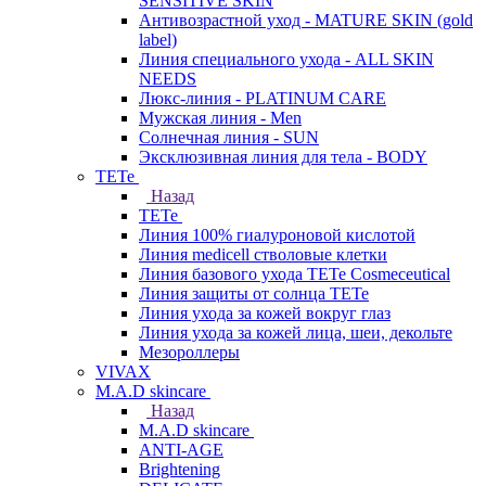
SENSITIVE SKIN
Антивозрастной уход - MATURE SKIN (gold
label)
Линия специального ухода - ALL SKIN
NEEDS
Люкс-линия - PLATINUM CARE
Мужская линия - Men
Солнечная линия - SUN
Эксклюзивная линия для тела - BODY
TETe
Назад
TETe
Линия 100% гиалуроновой кислотой
Линия medicell стволовые клетки
Линия базового ухода TETe Cosmeceutical
Линия защиты от солнца TETe
Линия ухода за кожей вокруг глаз
Линия ухода за кожей лица, шеи, декольте
Мезороллеры
VIVAX
M.A.D skincare
Назад
M.A.D skincare
ANTI-AGE
Brightening