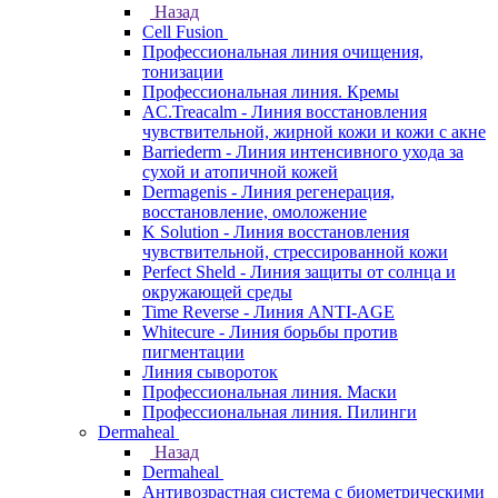
Назад
Cell Fusion
Профессиональная линия очищения,
тонизации
Профессиональная линия. Кремы
AC.Treacalm - Линия восстановления
чувствительной, жирной кожи и кожи с акне
Barriederm - Линия интенсивного ухода за
сухой и атопичной кожей
Dermagenis - Линия регенерация,
восстановление, омоложение
K Solution - Линия восстановления
чувствительной, стрессированной кожи
Perfect Sheld - Линия защиты от солнца и
окружающей среды
Time Reverse - Линия ANTI-AGE
Whitecure - Линия борьбы против
пигментации
Линия сывороток
Профессиональная линия. Маски
Профессиональная линия. Пилинги
Dermaheal
Назад
Dermaheal
Антивозрастная система с биометрическими