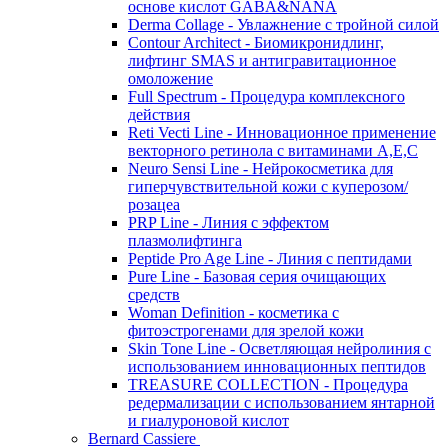
основе кислот GABA&NANA
Derma Collage - Увлажнение с тройной силой
Contour Architect - Биомикронидлинг,
лифтинг SMAS и антигравитационное
омоложение
Full Spectrum - Процедура комплексного
действия
Reti Vecti Line - Инновационное применение
векторного ретинола с витаминами A,Е,С
Neuro Sensi Line - Нейрокосметика для
гиперчувствительной кожи с куперозом/
розацеа
PRP Line - Линия с эффектом
плазмолифтинга
Peptide Pro Age Line - Линия с пептидами
Pure Line - Базовая серия очищающих
средств
Woman Definition - косметика с
фитоэстрогенами для зрелой кожи
Skin Tone Line - Осветляющая нейролиния с
использованием инновационных пептидов
TREASURE COLLECTION - Процедура
редермализации с использованием янтарной
и гиалуроновой кислот
Bernard Cassiere