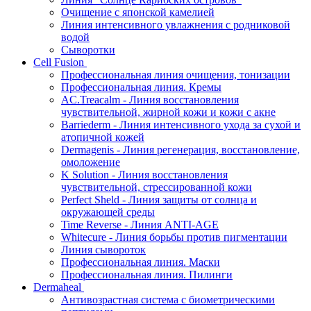
Очищение с японской камелией
Линия интенсивного увлажнения с родниковой
водой
Сыворотки
Cell Fusion
Профессиональная линия очищения, тонизации
Профессиональная линия. Кремы
AC.Treacalm - Линия восстановления
чувствительной, жирной кожи и кожи с акне
Barriederm - Линия интенсивного ухода за сухой и
атопичной кожей
Dermagenis - Линия регенерация, восстановление,
омоложение
K Solution - Линия восстановления
чувствительной, стрессированной кожи
Perfect Sheld - Линия защиты от солнца и
окружающей среды
Time Reverse - Линия ANTI-AGE
Whitecure - Линия борьбы против пигментации
Линия сывороток
Профессиональная линия. Маски
Профессиональная линия. Пилинги
Dermaheal
Антивозрастная система с биометрическими