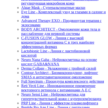
регулирующая микробиом кожи
Algae Mask - Суперальгинатные маски
Eye Line - Комплексный уход за глазами в салоне и
дома
Advanced Therapy EXO - Продвинутая терапия с
экзосомами
BODY ARCHITECT - Омоложение кожи тела и
расслабление для нервной системы
C-FUSION GLOW - Линия с высокой
концентрацией витамина C в трех наиболее
эффективных формах
Lactobionic Line - Линия с лактобионовой
кислотой
Neuro Nana Gaba - Нейрокосметика на основе
кислот GABA&NANA
Derma Collage - Увлажнение с тройной силой
Contour Architect - Биомикронидлинг, лифтинг
SMAS и антигравитационное омоложение
Full Spectrum - Процедура комплексного действия
Reti Vecti Line - Инновационное применение
векторного ретинола с витаминами A,Е,С
Neuro Sensi Line - Нейрокосметика для
гиперчувствительной кожи с куперозом/розацеа
PRP Line - Линия с эффектом плазмолифтинга
Peptide Pro Age Line - Линия с пептидами