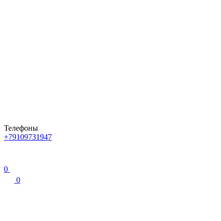
Телефоны
+79109731947
0
0