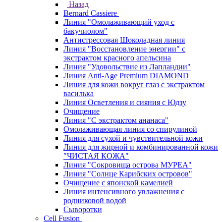
Назад
Bernard Cassiere
Линия "Омолаживающий уход с
бакучиолом"
Антистрессовая Шоколадная линия
Линия "Восстановление энергии" с
экстрактом красного апельсина
Линия "Удовольствие из Лапландии"
Линия Anti-Age Premium DIAMOND
Линия для кожи вокруг глаз с экстрактом
василька
Линия Осветления и сияния с Юдзу
Очищение
Линия "С экстрактом ананаса"
Омолаживающая линия со спирулиной
Линия для сухой и чувствительной кожи
Линия для жирной и комбинированной кожи
"ЧИСТАЯ КОЖА"
Линия "Сокровища острова МУРЕА"
Линия "Солнце Карибских островов"
Очищение с японской камелией
Линия интенсивного увлажнения с
родниковой водой
Сыворотки
Cell Fusion