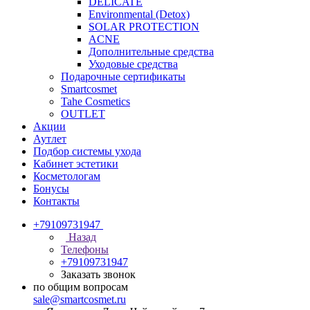
DELICATE
Environmental (Detox)
SOLAR PROTECTION
АCNE
Дополнительные средства
Уходовые средства
Подарочные сертификаты
Smartcosmet
Tahe Cosmetics
OUTLET
Акции
Аутлет
Подбор системы ухода
Кабинет эстетики
Косметологам
Бонусы
Контакты
+79109731947
Назад
Телефоны
+79109731947
Заказать звонок
по общим вопросам
sale@smartcosmet.ru