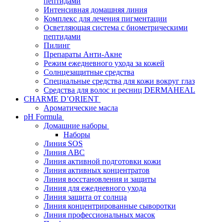
пептидами
Интенсивная домашняя линия
Комплекс для лечения пигментации
Осветляющая система с биометрическими
пептидами
Пилинг
Препараты Анти-Акне
Режим ежедневного ухода за кожей
Солнцезащитные средства
Специальные средства для кожи вокруг глаз
Средства для волос и ресниц DERMAHEAL
CHARME D’ORIENT
Ароматические масла
pH Formula
Домашние наборы
Наборы
Линия SOS
Линия АВС
Линия активной подготовки кожи
Линия активных концентратов
Линия восстановления и защиты
Линия для ежедневного ухода
Линия защита от солнца
Линия концентрированные сыворотки
Линия профессиональных масок