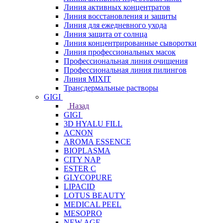
Линия активных концентратов
Линия восстановления и защиты
Линия для ежедневного ухода
Линия защита от солнца
Линия концентрированные сыворотки
Линия профессиональных масок
Профессиональная линия очищения
Профессиональная линия пилингов
Линия MIXIT
Трансдермальные растворы
GIGI
Назад
GIGI
3D HYALU FILL
ACNON
AROMA ESSENCE
BIOPLASMA
CITY NAP
ESTER C
GLYCOPURE
LIPACID
LOTUS BEAUTY
MEDICAL PEEL
MESOPRO
NEW AGE