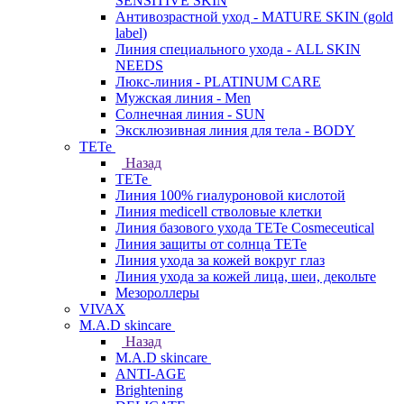
SENSITIVE SKIN
Антивозрастной уход - MATURE SKIN (gold
label)
Линия специального ухода - ALL SKIN
NEEDS
Люкс-линия - PLATINUM CARE
Мужская линия - Men
Солнечная линия - SUN
Эксклюзивная линия для тела - BODY
TETe
Назад
TETe
Линия 100% гиалуроновой кислотой
Линия medicell стволовые клетки
Линия базового ухода TETe Cosmeceutical
Линия защиты от солнца TETe
Линия ухода за кожей вокруг глаз
Линия ухода за кожей лица, шеи, декольте
Мезороллеры
VIVAX
M.A.D skincare
Назад
M.A.D skincare
ANTI-AGE
Brightening