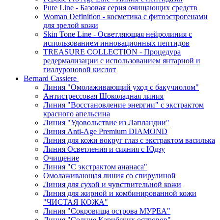
Pure Line - Базовая серия очищающих средств
Woman Definition - косметика с фитоэстрогенами
для зрелой кожи
Skin Tone Line - Осветляющая нейролиния с
использованием инновационных пептидов
TREASURE COLLECTION - Процедура
редермализации с использованием янтарной и
гиалуроновой кислот
Bernard Cassiere
Линия "Омолаживающий уход с бакучиолом"
Антистрессовая Шоколадная линия
Линия "Восстановление энергии" с экстрактом
красного апельсина
Линия "Удовольствие из Лапландии"
Линия Anti-Age Premium DIAMOND
Линия для кожи вокруг глаз с экстрактом василька
Линия Осветления и сияния с Юдзу
Очищение
Линия "С экстрактом ананаса"
Омолаживающая линия со спирулиной
Линия для сухой и чувствительной кожи
Линия для жирной и комбинированной кожи
"ЧИСТАЯ КОЖА"
Линия "Сокровища острова МУРЕА"
Линия "Солнце Карибских островов"