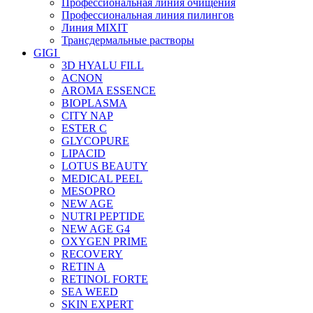
Профессиональная линия очищения
Профессиональная линия пилингов
Линия MIXIT
Трансдермальные растворы
GIGI
3D HYALU FILL
ACNON
AROMA ESSENCE
BIOPLASMA
CITY NAP
ESTER C
GLYCOPURE
LIPACID
LOTUS BEAUTY
MEDICAL PEEL
MESOPRO
NEW AGE
NUTRI PEPTIDE
NEW AGE G4
OXYGEN PRIME
RECOVERY
RETIN A
RETINOL FORTE
SEA WEED
SKIN EXPERT