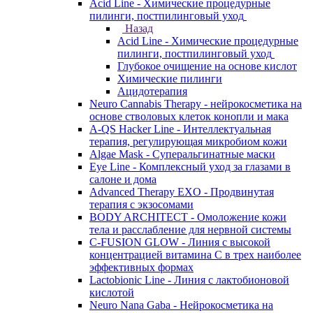
Acid Line - Химические процедурные
пилинги, постпилинговый уход
Назад
Acid Line - Химические процедурные
пилинги, постпилинговый уход
Глубокое очищение на основе кислот
Химические пилинги
Ацидотерапия
Neuro Cannabis Therapy - нейрокосметика на
основе стволовых клеток конопли и мака
A-QS Hacker Line - Интеллектуальная
терапия, регулирующая микробиом кожи
Algae Mask - Суперальгинатные маски
Eye Line - Комплексный уход за глазами в
салоне и дома
Advanced Therapy EXO - Продвинутая
терапия с экзосомами
BODY ARCHITECT - Омоложение кожи
тела и расслабление для нервной системы
C-FUSION GLOW - Линия с высокой
концентрацией витамина C в трех наиболее
эффективных формах
Lactobionic Line - Линия с лактобионовой
кислотой
Neuro Nana Gaba - Нейрокосметика на