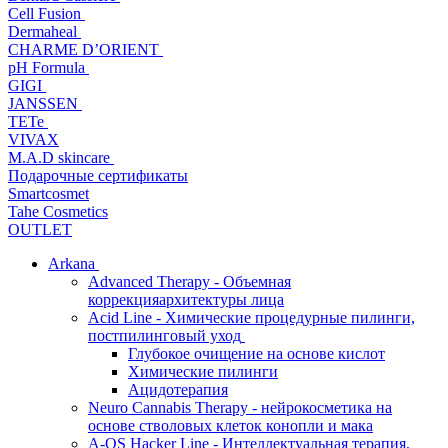
Cell Fusion
Dermaheal
CHARME D’ORIENT
pH Formula
GIGI
JANSSEN
TETe
VIVAX
M.A.D skincare
Подарочные сертификаты
Smartcosmet
Tahe Cosmetics
OUTLET
Arkana
Advanced Therapy - Объемная
коррекцияархитектуры лица
Acid Line - Химические процедурные пилинги,
постпилинговый уход
Глубокое очищение на основе кислот
Химические пилинги
Ацидотерапия
Neuro Cannabis Therapy - нейрокосметика на
основе стволовых клеток конопли и мака
A-QS Hacker Line - Интеллектуальная терапия,