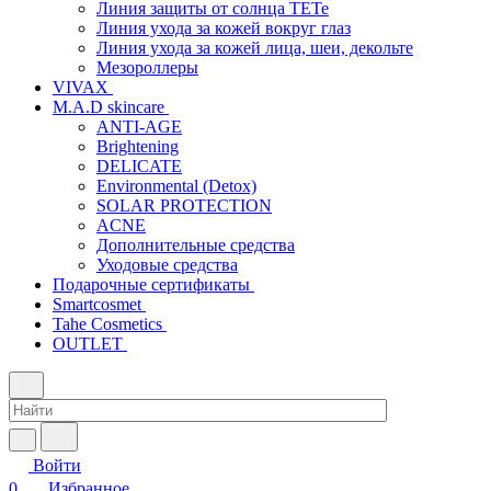
Линия защиты от солнца TETe
Линия ухода за кожей вокруг глаз
Линия ухода за кожей лица, шеи, декольте
Мезороллеры
VIVAX
M.A.D skincare
ANTI-AGE
Brightening
DELICATE
Environmental (Detox)
SOLAR PROTECTION
АCNE
Дополнительные средства
Уходовые средства
Подарочные сертификаты
Smartcosmet
Tahe Cosmetics
OUTLET
Войти
0
Избранное