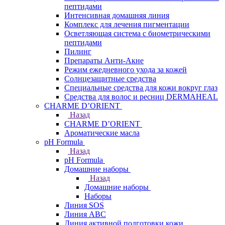
пептидами
Интенсивная домашняя линия
Комплекс для лечения пигментации
Осветляющая система с биометрическими
пептидами
Пилинг
Препараты Анти-Акне
Режим ежедневного ухода за кожей
Солнцезащитные средства
Специальные средства для кожи вокруг глаз
Средства для волос и ресниц DERMAHEAL
CHARME D’ORIENT
Назад
CHARME D’ORIENT
Ароматические масла
pH Formula
Назад
pH Formula
Домашние наборы
Назад
Домашние наборы
Наборы
Линия SOS
Линия АВС
Линия активной подготовки кожи