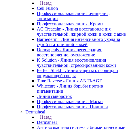
Назад
Cell Fusion
Профессиональная линия очищения,
тонизации
Профессиональная линия. Кремы
AC.Treacalm - Линия восстановления
чувствительной, жирной кожи и кожи с акне
Barriederm - Линия интенсивного ухода за
сухой и атопичной кожей
Dermagenis - Линия регенерация,
восстановление, омоложение
K Solution - Линия восстановления
чувствительной, стрессированной кожи
Perfect Sheld - Линия защиты от солнца и
окружающей среды
Time Reverse - Линия ANTI-AGE
Whitecure - Линия борьбы против
пигментации
Линия сывороток
Профессиональная линия. Маски
Профессиональная линия. Пилинги
Dermaheal
Назад
Dermaheal
Антивозрастная система с биометрическими