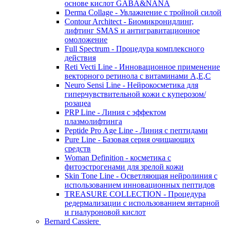
основе кислот GABA&NANA
Derma Collage - Увлажнение с тройной силой
Contour Architect - Биомикронидлинг,
лифтинг SMAS и антигравитационное
омоложение
Full Spectrum - Процедура комплексного
действия
Reti Vecti Line - Инновационное применение
векторного ретинола с витаминами A,Е,С
Neuro Sensi Line - Нейрокосметика для
гиперчувствительной кожи с куперозом/
розацеа
PRP Line - Линия с эффектом
плазмолифтинга
Peptide Pro Age Line - Линия с пептидами
Pure Line - Базовая серия очищающих
средств
Woman Definition - косметика с
фитоэстрогенами для зрелой кожи
Skin Tone Line - Осветляющая нейролиния с
использованием инновационных пептидов
TREASURE COLLECTION - Процедура
редермализации с использованием янтарной
и гиалуроновой кислот
Bernard Cassiere