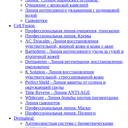
Очищение с японской камелией
Линия интенсивного увлажнения с родниковой
водой
Сыворотки
Cell Fusion
Профессиональная линия очищения, тонизации
Профессиональная линия. Кремы
AC.Treacalm - Линия восстановления
чувствительной, жирной кожи и кожи с акне
Barriederm - Линия интенсивного ухода за сухой и
атопичной кожей
Dermagenis - Линия регенерация, восстановление,
омоложение
K Solution - Линия восстановления
чувствительной, стрессированной кожи
Perfect Sheld - Линия защиты от солнца и
окружающей среды
Time Reverse - Линия ANTI-AGE
Whitecure - Линия борьбы против пигментации
Линия сывороток
Профессиональная линия. Маски
Профессиональная линия. Пилинги
Dermaheal
Антивозрастная система с биометрическими