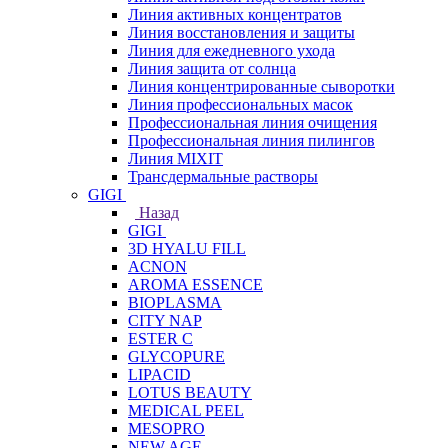
Линия активных концентратов
Линия восстановления и защиты
Линия для ежедневного ухода
Линия защита от солнца
Линия концентрированные сыворотки
Линия профессиональных масок
Профессиональная линия очищения
Профессиональная линия пилингов
Линия MIXIT
Трансдермальные растворы
GIGI
Назад
GIGI
3D HYALU FILL
ACNON
AROMA ESSENCE
BIOPLASMA
CITY NAP
ESTER C
GLYCOPURE
LIPACID
LOTUS BEAUTY
MEDICAL PEEL
MESOPRO
NEW AGE