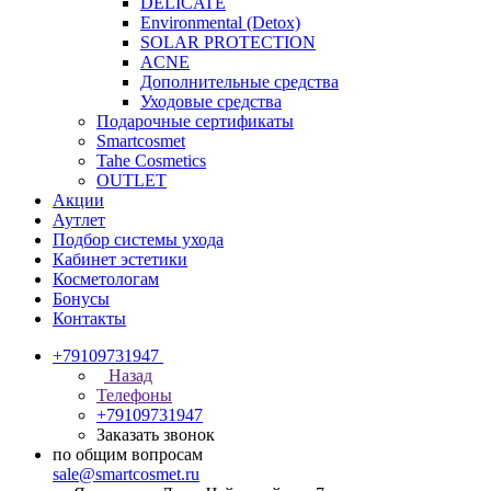
DELICATE
Environmental (Detox)
SOLAR PROTECTION
АCNE
Дополнительные средства
Уходовые средства
Подарочные сертификаты
Smartcosmet
Tahe Cosmetics
OUTLET
Акции
Аутлет
Подбор системы ухода
Кабинет эстетики
Косметологам
Бонусы
Контакты
+79109731947
Назад
Телефоны
+79109731947
Заказать звонок
по общим вопросам
sale@smartcosmet.ru