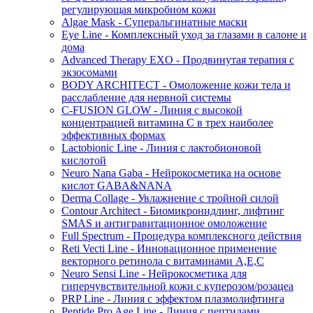
регулирующая микробиом кожи
Algae Mask - Суперальгинатные маски
Eye Line - Комплексный уход за глазами в салоне и
дома
Advanced Therapy EXO - Продвинутая терапия с
экзосомами
BODY ARCHITECT - Омоложение кожи тела и
расслабление для нервной системы
C-FUSION GLOW - Линия с высокой
концентрацией витамина C в трех наиболее
эффективных формах
Lactobionic Line - Линия с лактобионовой
кислотой
Neuro Nana Gaba - Нейрокосметика на основе
кислот GABA&NANA
Derma Collage - Увлажнение с тройной силой
Contour Architect - Биомикронидлинг, лифтинг
SMAS и антигравитационное омоложение
Full Spectrum - Процедура комплексного действия
Reti Vecti Line - Инновационное применение
векторного ретинола с витаминами A,Е,С
Neuro Sensi Line - Нейрокосметика для
гиперчувствительной кожи с куперозом/розацеа
PRP Line - Линия с эффектом плазмолифтинга
Peptide Pro Age Line - Линия с пептидами