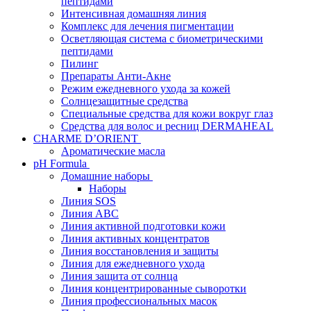
пептидами
Интенсивная домашняя линия
Комплекс для лечения пигментации
Осветляющая система с биометрическими
пептидами
Пилинг
Препараты Анти-Акне
Режим ежедневного ухода за кожей
Солнцезащитные средства
Специальные средства для кожи вокруг глаз
Средства для волос и ресниц DERMAHEAL
CHARME D’ORIENT
Ароматические масла
pH Formula
Домашние наборы
Наборы
Линия SOS
Линия АВС
Линия активной подготовки кожи
Линия активных концентратов
Линия восстановления и защиты
Линия для ежедневного ухода
Линия защита от солнца
Линия концентрированные сыворотки
Линия профессиональных масок