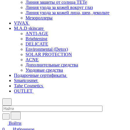
Линия защиты от солнца TETe
Линия ухода за кожей вокруг глаз
Линия ухода за кожей лица, шеи, декольте
Мезороллеры
VIVAX
M.A.D skincare
ANTI-AGE
Brightening
DELICATE
Environmental (Detox)
SOLAR PROTECTION
АCNE
Дополнительные средства
Уходовые средства
Подарочные сертификаты
Smartcosmet
Tahe Cosmetics
OUTLET
Войти
0
Избранное