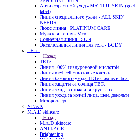
SENSITIVE SKIN
Антивозрастной уход - MATURE SKIN (gold
label)
Линия специального ухода - ALL SKIN
NEEDS
Люкс-линия - PLATINUM CARE
Мужская линия - Men
Солнечная линия - SUN
Эксклюзивная линия для тела - BODY
TETe
Назад
TETe
Линия 100% гиалуроновой кислотой
Линия medicell стволовые клетки
Линия базового ухода TETe Cosmeceutical
Линия защиты от солнца TETe
Линия ухода за кожей вокруг глаз
Линия ухода за кожей лица, шеи, декольте
Мезороллеры
VIVAX
M.A.D skincare
Назад
M.A.D skincare
ANTI-AGE
Brightening