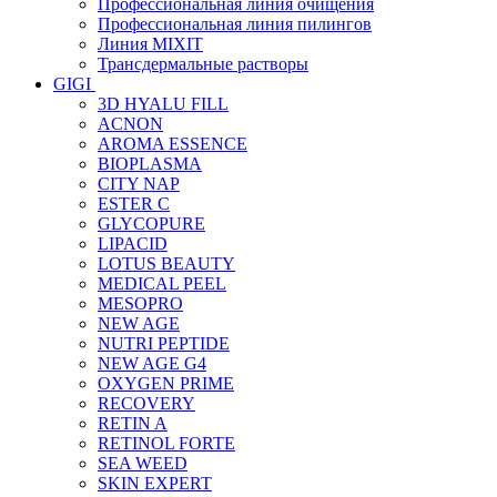
Профессиональная линия очищения
Профессиональная линия пилингов
Линия MIXIT
Трансдермальные растворы
GIGI
3D HYALU FILL
ACNON
AROMA ESSENCE
BIOPLASMA
CITY NAP
ESTER C
GLYCOPURE
LIPACID
LOTUS BEAUTY
MEDICAL PEEL
MESOPRO
NEW AGE
NUTRI PEPTIDE
NEW AGE G4
OXYGEN PRIME
RECOVERY
RETIN A
RETINOL FORTE
SEA WEED
SKIN EXPERT