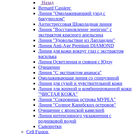
Назад
Bernard Cassiere
Линия "Омолаживающий уход с
бакучиолом"
Антистрессовая Шоколадная линия
Линия "Восстановление энергии" с
экстрактом красного апельсина
Линия "Удовольствие из Лапландии"
Линия Anti-Age Premium DIAMOND
Линия для кожи вокруг глаз с экстрактом
василька
Линия Осветления и сияния с Юдзу
Очищение
Линия "С экстрактом ананаса"
Омолаживающая линия со спирулиной
Линия для сухой и чувствительной кожи
Линия для жирной и комбинированной кожи
"ЧИСТАЯ КОЖА"
Линия "Сокровища острова МУРЕА"
Линия "Солнце Карибских островов"
Очищение с японской камелией
Линия интенсивного увлажнения с
родниковой водой
Сыворотки
Cell Fusion