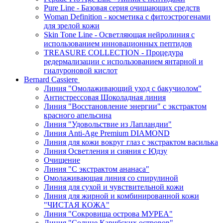
Pure Line - Базовая серия очищающих средств
Woman Definition - косметика с фитоэстрогенами
для зрелой кожи
Skin Tone Line - Осветляющая нейролиния с
использованием инновационных пептидов
TREASURE COLLECTION - Процедура
редермализации с использованием янтарной и
гиалуроновой кислот
Bernard Cassiere
Линия "Омолаживающий уход с бакучиолом"
Антистрессовая Шоколадная линия
Линия "Восстановление энергии" с экстрактом
красного апельсина
Линия "Удовольствие из Лапландии"
Линия Anti-Age Premium DIAMOND
Линия для кожи вокруг глаз с экстрактом василька
Линия Осветления и сияния с Юдзу
Очищение
Линия "С экстрактом ананаса"
Омолаживающая линия со спирулиной
Линия для сухой и чувствительной кожи
Линия для жирной и комбинированной кожи
"ЧИСТАЯ КОЖА"
Линия "Сокровища острова МУРЕА"
Линия "Солнце Карибских островов"