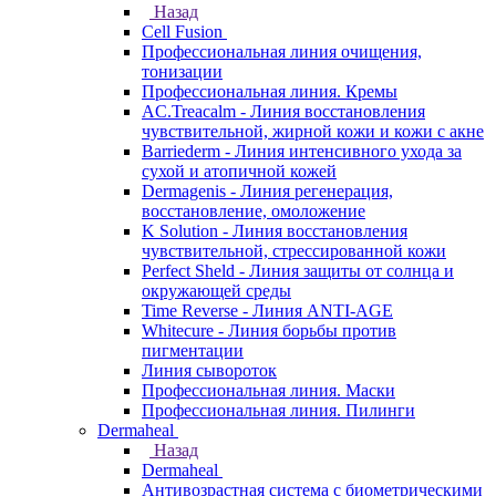
Назад
Cell Fusion
Профессиональная линия очищения,
тонизации
Профессиональная линия. Кремы
AC.Treacalm - Линия восстановления
чувствительной, жирной кожи и кожи с акне
Barriederm - Линия интенсивного ухода за
сухой и атопичной кожей
Dermagenis - Линия регенерация,
восстановление, омоложение
K Solution - Линия восстановления
чувствительной, стрессированной кожи
Perfect Sheld - Линия защиты от солнца и
окружающей среды
Time Reverse - Линия ANTI-AGE
Whitecure - Линия борьбы против
пигментации
Линия сывороток
Профессиональная линия. Маски
Профессиональная линия. Пилинги
Dermaheal
Назад
Dermaheal
Антивозрастная система с биометрическими