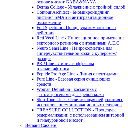
основе кислот GABA&NANA
Derma Collage - Увлажнение с тройной силой
Contour Architect - Биомикронидлинг,
лифтинг SMAS и антигравитационное
омоложение
Full Spectrum - Процедура комплексного
действия
Reti Vecti Line - Инновационное применение
векторного ретинола с витаминами A,Е,С
Neuro Sensi Line - Нейрокосметика для
гиперчувствительной кожи с куперозом/
розацеа
PRP Line - Линия с эффектом
плазмолифтинга
Peptide Pro Age Line - Линия с пептидами
Pure Line - Базовая серия очищающих
средств
Woman Definition - косметика с
фитоэстрогенами для зрелой кожи
Skin Tone Line - Осветляющая нейролиния с
использованием инновационных пептидов
TREASURE COLLECTION - Процедура
редермализации с использованием янтарной
и гиалуроновой кислот
Bernard Cassiere