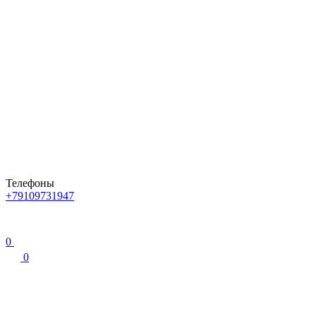
Телефоны
+79109731947
0
0