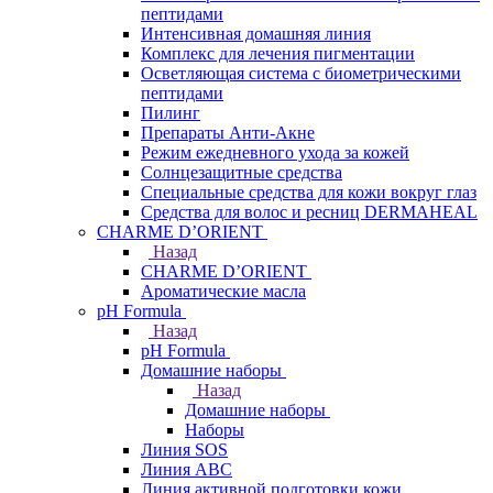
пептидами
Интенсивная домашняя линия
Комплекс для лечения пигментации
Осветляющая система с биометрическими
пептидами
Пилинг
Препараты Анти-Акне
Режим ежедневного ухода за кожей
Солнцезащитные средства
Специальные средства для кожи вокруг глаз
Средства для волос и ресниц DERMAHEAL
CHARME D’ORIENT
Назад
CHARME D’ORIENT
Ароматические масла
pH Formula
Назад
pH Formula
Домашние наборы
Назад
Домашние наборы
Наборы
Линия SOS
Линия АВС
Линия активной подготовки кожи