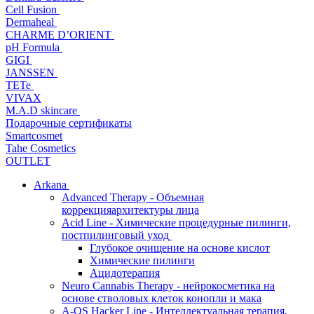
Cell Fusion
Dermaheal
CHARME D’ORIENT
pH Formula
GIGI
JANSSEN
TETe
VIVAX
M.A.D skincare
Подарочные сертификаты
Smartcosmet
Tahe Cosmetics
OUTLET
Arkana
Advanced Therapy - Объемная
коррекцияархитектуры лица
Acid Line - Химические процедурные пилинги,
постпилинговый уход
Глубокое очищение на основе кислот
Химические пилинги
Ацидотерапия
Neuro Cannabis Therapy - нейрокосметика на
основе стволовых клеток конопли и мака
A-QS Hacker Line - Интеллектуальная терапия,