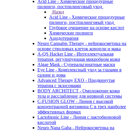
Acid Line - Химические процедурные
пилинги, постпилинговый уход
Назад
Acid Line - Химические процедурные
пилинги, постпилинговый уход
Глубокое очищение на основе кислот
Химические пилинги
Ацидотерапия
Neuro Cannabis Therapy - нейрокосметика на
основе стволовых клеток конопли и мака
A-QS Hacker Line - Интеллектуальная
терапия, регулирующая микробиом кожи
Algae Mask - Суперальгинатные маски
Eye Line - Комплексный уход за глазами в
салоне и дома
Advanced Therapy EXO - Продвинутая
терапия с экзосомами
BODY ARCHITECT - Омоложение кожи
тела и расслабление для нервной системы
C-FUSION GLOW - Линия с высокой
концентрацией витамина C в трех наиболее
эффективных формах
Lactobionic Line - Линия с лактобионовой
кислотой
Neuro Nana Gaba - Нейрокосметика на