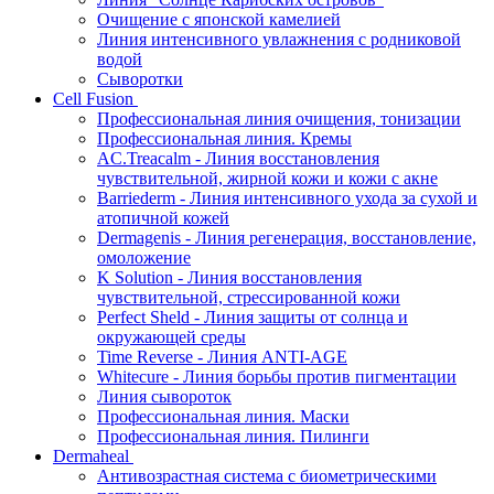
Очищение с японской камелией
Линия интенсивного увлажнения с родниковой
водой
Сыворотки
Cell Fusion
Профессиональная линия очищения, тонизации
Профессиональная линия. Кремы
AC.Treacalm - Линия восстановления
чувствительной, жирной кожи и кожи с акне
Barriederm - Линия интенсивного ухода за сухой и
атопичной кожей
Dermagenis - Линия регенерация, восстановление,
омоложение
K Solution - Линия восстановления
чувствительной, стрессированной кожи
Perfect Sheld - Линия защиты от солнца и
окружающей среды
Time Reverse - Линия ANTI-AGE
Whitecure - Линия борьбы против пигментации
Линия сывороток
Профессиональная линия. Маски
Профессиональная линия. Пилинги
Dermaheal
Антивозрастная система с биометрическими