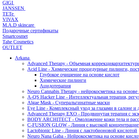
GIGI
JANSSEN
TETe
VIVAX
M.A.D skincare
Подарочные сертификаты
Smartcosmet
Tahe Cosmetics
OUTLET
Arkana
Advanced Therapy - Объемная коррекцияархитектур
Acid Line - Химические процедурные пилинги, по
Глубокое очищение на основе кислот
Химические пилинги
Ацидотерапия
Neuro Cannabis Therapy - нейрокосметика на основе
A-QS Hacker Line - Интеллектуальная терапия, ре
Algae Mask - Суперальгинатные маски
Eye Line - Комплексный уход за глазами в салоне и 
Advanced Therapy EXO - Продвинутая терапия с эк
BODY ARCHITECT - Омоложение кожи тела и рассл
C-FUSION GLOW - Линия с высокой концентрацией
Lactobionic Line - Линия с лактобионовой кислотой
Neuro Nana Gaba - Нейрокосметика на основе к