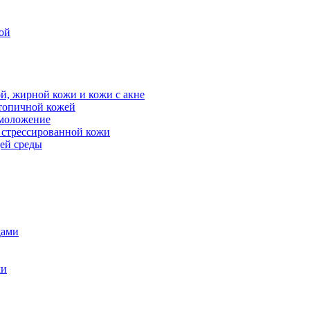
ой
й, жирной кожи и кожи с акне
атопичной кожей
омоложение
, стрессированной кожи
щей среды
дами
ми