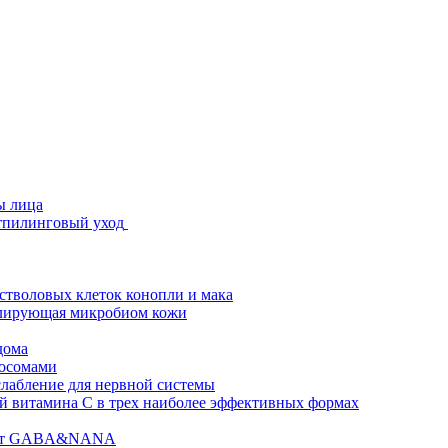
ы лица
стпилинговый уход
 стволовых клеток конопли и мака
гулирующая микробиом кожи
дома
зосомами
абление для нервной системы
 витамина C в трех наиболее эффективных формах
ислот GABA&NANA