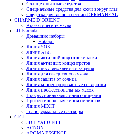
Солнцезащитные средства
Специальные средства для кожи вокруг глаз
Средства для волос и ресниц DERMAHEAL
CHARME D’ORIENT
Ароматические масла
pH Formula
Домашние наборы
Наборы
Линия SOS
Линия АВС
Линия активной подготовки кожи
Линия активных концентратов
Линия восстановления и защиты
Линия для ежедневного ухода
Линия защита от солнца
Линия концентрированные сыворотки
Линия профессиональных масок
Профессиональная линия очищения
Профессиональная линия пилингов
Линия MIXIT
Трансдермальные растворы
GIGI
3D HYALU FILL
ACNON
AROMA ESSENCE