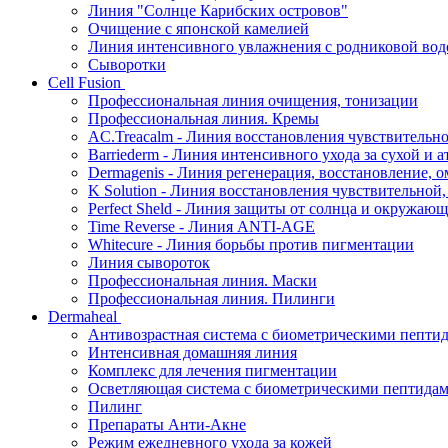
Линия "Солнце Карибских островов"
Очищение с японской камелией
Линия интенсивного увлажнения с родниковой вод
Сыворотки
Cell Fusion
Профессиональная линия очищения, тонизации
Профессиональная линия. Кремы
AC.Treacalm - Линия восстановления чувствительно
Barriederm - Линия интенсивного ухода за сухой и 
Dermagenis - Линия регенерация, восстановление, 
K Solution - Линия восстановления чувствительной
Perfect Sheld - Линия защиты от солнца и окружаю
Time Reverse - Линия ANTI-AGE
Whitecure - Линия борьбы против пигментации
Линия сывороток
Профессиональная линия. Маски
Профессиональная линия. Пилинги
Dermaheal
Антивозрастная система с биометрическими пепти
Интенсивная домашняя линия
Комплекс для лечения пигментации
Осветляющая система с биометрическими пептида
Пилинг
Препараты Анти-Акне
Режим ежедневного ухода за кожей