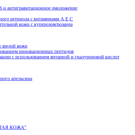
AS и антигравитационное омоложение
рного ретинола с витаминами A,Е,С
ительной кожи с куперозом/розацеа
я зрелой кожи
ьзованием инновационных пептидов
ии с использованием янтарной и гиалуроновой кислот
сного апельсина
ИСТАЯ КОЖА"