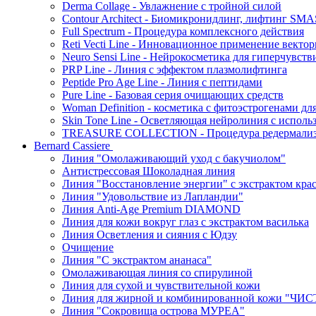
Derma Collage - Увлажнение с тройной силой
Contour Architect - Биомикронидлинг, лифтинг SM
Full Spectrum - Процедура комплексного действия
Reti Vecti Line - Инновационное применение векто
Neuro Sensi Line - Нейрокосметика для гиперчувств
PRP Line - Линия с эффектом плазмолифтинга
Peptide Pro Age Line - Линия с пептидами
Pure Line - Базовая серия очищающих средств
Woman Definition - косметика с фитоэстрогенами дл
Skin Tone Line - Осветляющая нейролиния с испол
TREASURE COLLECTION - Процедура редермализац
Bernard Cassiere
Линия "Омолаживающий уход с бакучиолом"
Антистрессовая Шоколадная линия
Линия "Восстановление энергии" с экстрактом кра
Линия "Удовольствие из Лапландии"
Линия Anti-Age Premium DIAMOND
Линия для кожи вокруг глаз с экстрактом василька
Линия Осветления и сияния с Юдзу
Очищение
Линия "С экстрактом ананаса"
Омолаживающая линия со спирулиной
Линия для сухой и чувствительной кожи
Линия для жирной и комбинированной кожи "Ч
Линия "Сокровища острова МУРЕА"