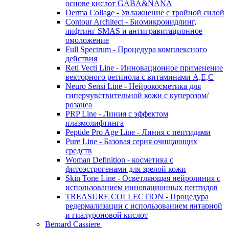
основе кислот GABA&NANA
Derma Collage - Увлажнение с тройной силой
Contour Architect - Биомикронидлинг,
лифтинг SMAS и антигравитационное
омоложение
Full Spectrum - Процедура комплексного
действия
Reti Vecti Line - Инновационное применение
векторного ретинола с витаминами A,Е,С
Neuro Sensi Line - Нейрокосметика для
гиперчувствительной кожи с куперозом/
розацеа
PRP Line - Линия с эффектом
плазмолифтинга
Peptide Pro Age Line - Линия с пептидами
Pure Line - Базовая серия очищающих
средств
Woman Definition - косметика с
фитоэстрогенами для зрелой кожи
Skin Tone Line - Осветляющая нейролиния с
использованием инновационных пептидов
TREASURE COLLECTION - Процедура
редермализации с использованием янтарной
и гиалуроновой кислот
Bernard Cassiere