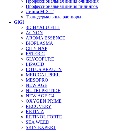
Профессиональная линия очищения
Профессиональная линия пилингов
Линия MIXIT
Трансдермальные растворы
GIGI
3D HYALU FILL
ACNON
AROMA ESSENCE
BIOPLASMA
CITY NAP
ESTER C
GLYCOPURE
LIPACID
LOTUS BEAUTY
MEDICAL PEEL
MESOPRO
NEW AGE
NUTRI PEPTIDE
NEW AGE G4
OXYGEN PRIME
RECOVERY
RETIN A
RETINOL FORTE
SEA WEED
SKIN EXPERT