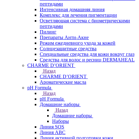
пептидами
Интенсивная домашняя линия
Комплекс для лечения пигментации
Осветляющая система с биометрическими
пептидами
Пилинг
Препараты Анти-Акне
Режим ежедневного ухода за кожей
Солнцезащитные средства
Специальные средства для кожи вокруг глаз
Средства для волос и ресниц DERMAHEAL
CHARME D’ORIENT
Назад
CHARME D’ORIENT
Ароматические масла
pH Formula
Назад
pH Formula
Домашние наборы
Назад
Домашние наборы
Наборы
Линия SOS
Линия АВС
Линия активной подготовки кожи