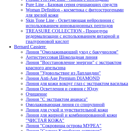
Pure Line - Базовая серия очищающих средств
Woman Definition - косметика с фитоэстрогенами
для зрелой кожи
Skin Tone Line - Осветляющая нейролиния с
использованием инновационных пептидов
TREASURE COLLECTION - Процедура
редермализации с использованием янтарной и
гиалуроновой кислот
Bernard Cassiere
Линия "Омолаживающий уход с бакучиолом"
Антистрессовая Шоколадная линия
Линия "Восстановление энергии" с экстрактом
красного апельсина
Линия "Удовольствие из Лапландии"
Линия Anti-Age Premium DIAMOND
Линия для кожи вокруг глаз с экстрактом василька
Линия Осветления и сияния с Юдзу
Очищение
Линия "С экстрактом ананаса"
Омолаживающая линия со спирулиной
Линия для сухой и чувствительной кожи
Линия для жирной и комбинированной кожи
"ЧИСТАЯ КОЖА"
Линия "Сокровища острова МУРЕА"
Линия "Солнце Карибских островов"