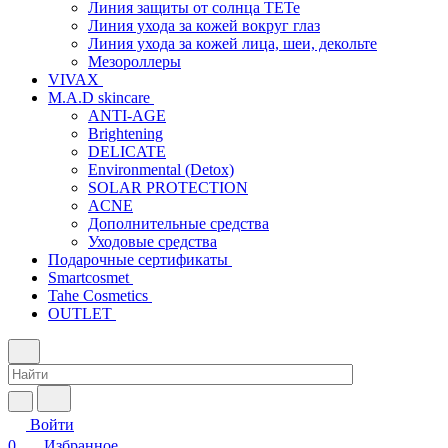
Линия защиты от солнца TETe
Линия ухода за кожей вокруг глаз
Линия ухода за кожей лица, шеи, декольте
Мезороллеры
VIVAX
M.A.D skincare
ANTI-AGE
Brightening
DELICATE
Environmental (Detox)
SOLAR PROTECTION
АCNE
Дополнительные средства
Уходовые средства
Подарочные сертификаты
Smartcosmet
Tahe Cosmetics
OUTLET
Войти
0
Избранное