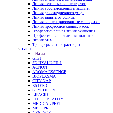
Линия активных концентратов
Линия восстановления и защиты
Линия для ежедневного ухода
Линия защита от солнца
Линия концентрированные сыворотки
Линия профессиональных масок
Профессиональная линия очищения
Профессиональная линия пилингов
Линия MIXIT
Трансдермальные растворы
GIGI
Назад
GIGI
3D HYALU FILL
ACNON
AROMA ESSENCE
BIOPLASMA
CITY NAP
ESTER C
GLYCOPURE
LIPACID
LOTUS BEAUTY
MEDICAL PEEL
MESOPRO
NEW AGE