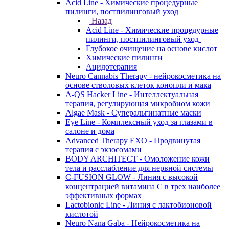
Acid Line - Химические процедурные
пилинги, постпилинговый уход
Назад
Acid Line - Химические процедурные
пилинги, постпилинговый уход
Глубокое очищение на основе кислот
Химические пилинги
Ацидотерапия
Neuro Cannabis Therapy - нейрокосметика на
основе стволовых клеток конопли и мака
A-QS Hacker Line - Интеллектуальная
терапия, регулирующая микробиом кожи
Algae Mask - Суперальгинатные маски
Eye Line - Комплексный уход за глазами в
салоне и дома
Advanced Therapy EXO - Продвинутая
терапия с экзосомами
BODY ARCHITECT - Омоложение кожи
тела и расслабление для нервной системы
C-FUSION GLOW - Линия с высокой
концентрацией витамина C в трех наиболее
эффективных формах
Lactobionic Line - Линия с лактобионовой
кислотой
Neuro Nana Gaba - Нейрокосметика на