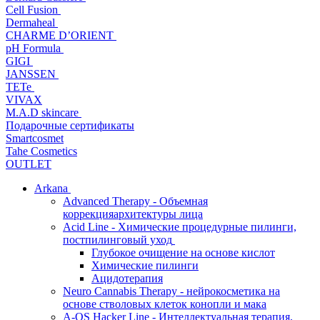
Cell Fusion
Dermaheal
CHARME D’ORIENT
pH Formula
GIGI
JANSSEN
TETe
VIVAX
M.A.D skincare
Подарочные сертификаты
Smartcosmet
Tahe Cosmetics
OUTLET
Arkana
Advanced Therapy - Объемная
коррекцияархитектуры лица
Acid Line - Химические процедурные пилинги,
постпилинговый уход
Глубокое очищение на основе кислот
Химические пилинги
Ацидотерапия
Neuro Cannabis Therapy - нейрокосметика на
основе стволовых клеток конопли и мака
A-QS Hacker Line - Интеллектуальная терапия,