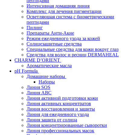
пептидами
Интенсивная домашняя линия
Комплекс для лечения пигментации
Осветляющая система с биометрическими
пептидами
Пилинг
Препараты Анти-Акне
Режим ежедневного ухода за кожей
Солнцезащитные средства
Специальные средства для кожи вокруг глаз
Средства для волос и ресниц DERMAHEAL
CHARME D’ORIENT
Ароматические масла
pH Formula
Домашние наборы
Наборы
Линия SOS
Линия АВС
Линия активной подготовки кожи
Линия активных концентратов
Линия восстановления и защиты
Линия для ежедневного ухода
Линия защита от солнца
Линия концентрированные сыворотки
Линия профессиональных масок