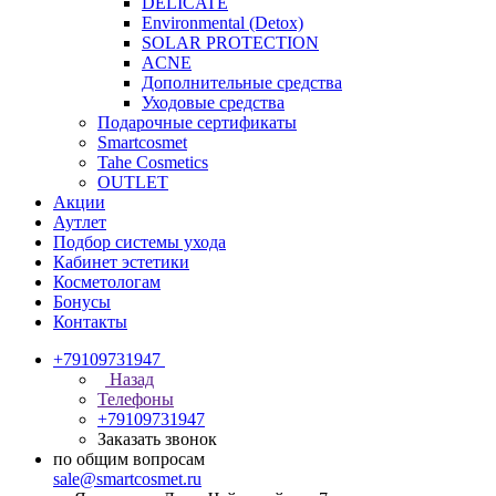
DELICATE
Environmental (Detox)
SOLAR PROTECTION
АCNE
Дополнительные средства
Уходовые средства
Подарочные сертификаты
Smartcosmet
Tahe Cosmetics
OUTLET
Акции
Аутлет
Подбор системы ухода
Кабинет эстетики
Косметологам
Бонусы
Контакты
+79109731947
Назад
Телефоны
+79109731947
Заказать звонок
по общим вопросам
sale@smartcosmet.ru