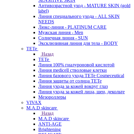
SENSITIVE SKIN
Антивозрастной уход - MATURE SKIN (gold
label)
Линия специального ухода - ALL SKIN
NEEDS
Люкс-линия - PLATINUM CARE
Мужская линия - Men
Солнечная линия - SUN
Эксклюзивная линия для тела - BODY
TETe
Назад
TETe
Линия 100% гиалуроновой кислотой
Линия medicell стволовые клетки
Линия базового ухода TETe Cosmeceutical
Линия защиты от солнца TETe
Линия ухода за кожей вокруг глаз
Линия ухода за кожей лица, шеи, декольте
Мезороллеры
VIVAX
M.A.D skincare
Назад
M.A.D skincare
ANTI-AGE
Brightening