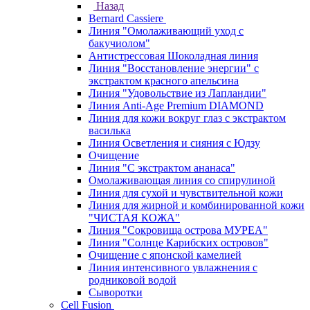
Назад
Bernard Cassiere
Линия "Омолаживающий уход с
бакучиолом"
Антистрессовая Шоколадная линия
Линия "Восстановление энергии" с
экстрактом красного апельсина
Линия "Удовольствие из Лапландии"
Линия Anti-Age Premium DIAMOND
Линия для кожи вокруг глаз с экстрактом
василька
Линия Осветления и сияния с Юдзу
Очищение
Линия "С экстрактом ананаса"
Омолаживающая линия со спирулиной
Линия для сухой и чувствительной кожи
Линия для жирной и комбинированной кожи
"ЧИСТАЯ КОЖА"
Линия "Сокровища острова МУРЕА"
Линия "Солнце Карибских островов"
Очищение с японской камелией
Линия интенсивного увлажнения с
родниковой водой
Сыворотки
Cell Fusion