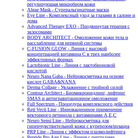
регулирующая микробиом кожи
Algae Mask - Суперальгинатные маски
Eye Line - Комплексный уход за глазами в салоне и
дома
Advanced Therapy EXO - Продвинутая терапия с
экзосомами
BODY ARCHITECT - Омоложение кожи тела и
расслабление для нервной системы
C-FUSION GLOW - Линия с высокой
концентрацией витамина C в трех наиболее
эффективных формах
Lactobionic Line - Линия с лактобионовой
кислотой
Neuro Nana Gaba - Нейрокосметика на основе
кислот GABA&NANA
Derma Collage - Увлажнение с тройной силой
Contour Architect - Биомикронидлинг, лифтинг
SMAS и антигравитационное омоложение
Full Spectrum - Процедура комплексного действия
Reti Vecti Line - Инновационное применение
векторного ретинола с витаминами A,Е,С
Neuro Sensi Line - Нейрокосметика для
гиперчувствительной кожи с куперозом/розацеа
PRP Line - Линия с эффектом плазмолифтинга
Peptide Pro Age Line - Линия с пептидами