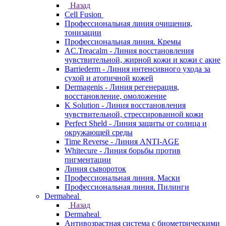
Назад
Cell Fusion
Профессиональная линия очищения,
тонизации
Профессиональная линия. Кремы
AC.Treacalm - Линия восстановления
чувствительной, жирной кожи и кожи с акне
Barriederm - Линия интенсивного ухода за
сухой и атопичной кожей
Dermagenis - Линия регенерация,
восстановление, омоложение
K Solution - Линия восстановления
чувствительной, стрессированной кожи
Perfect Sheld - Линия защиты от солнца и
окружающей среды
Time Reverse - Линия ANTI-AGE
Whitecure - Линия борьбы против
пигментации
Линия сывороток
Профессиональная линия. Маски
Профессиональная линия. Пилинги
Dermaheal
Назад
Dermaheal
Антивозрастная система с биометрическими