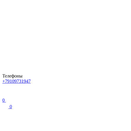
Телефоны
+79109731947
0
0