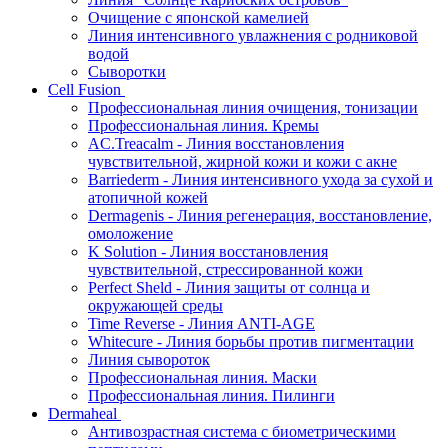
Очищение с японской камелией
Линия интенсивного увлажнения с родниковой
водой
Сыворотки
Cell Fusion
Профессиональная линия очищения, тонизации
Профессиональная линия. Кремы
AC.Treacalm - Линия восстановления
чувствительной, жирной кожи и кожи с акне
Barriederm - Линия интенсивного ухода за сухой и
атопичной кожей
Dermagenis - Линия регенерация, восстановление,
омоложение
K Solution - Линия восстановления
чувствительной, стрессированной кожи
Perfect Sheld - Линия защиты от солнца и
окружающей среды
Time Reverse - Линия ANTI-AGE
Whitecure - Линия борьбы против пигментации
Линия сывороток
Профессиональная линия. Маски
Профессиональная линия. Пилинги
Dermaheal
Антивозрастная система с биометрическими