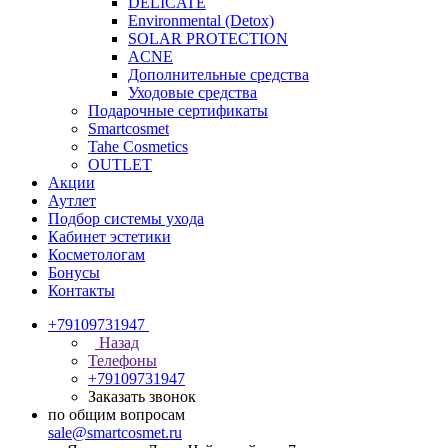
DELICATE
Environmental (Detox)
SOLAR PROTECTION
АCNE
Дополнительные средства
Уходовые средства
Подарочные сертификаты
Smartcosmet
Tahe Cosmetics
OUTLET
Акции
Аутлет
Подбор системы ухода
Кабинет эстетики
Косметологам
Бонусы
Контакты
+79109731947
Назад
Телефоны
+79109731947
Заказать звонок
по общим вопросам
sale@smartcosmet.ru