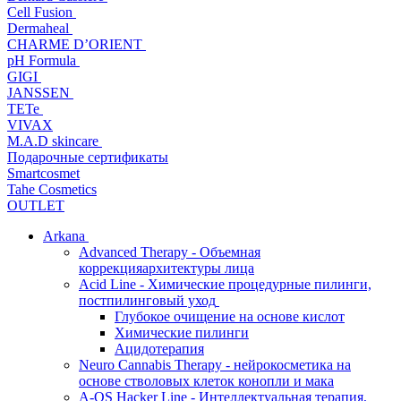
Cell Fusion
Dermaheal
CHARME D’ORIENT
pH Formula
GIGI
JANSSEN
TETe
VIVAX
M.A.D skincare
Подарочные сертификаты
Smartcosmet
Tahe Cosmetics
OUTLET
Arkana
Advanced Therapy - Объемная
коррекцияархитектуры лица
Acid Line - Химические процедурные пилинги,
постпилинговый уход
Глубокое очищение на основе кислот
Химические пилинги
Ацидотерапия
Neuro Cannabis Therapy - нейрокосметика на
основе стволовых клеток конопли и мака
A-QS Hacker Line - Интеллектуальная терапия,