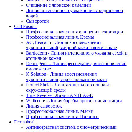
Очищение с японской камелией
Линия интенсивного увлажнения с родниковой
водой
Сыворотки
Cell Fusion
Профессиональная линия очищения, тонизации
Профессиональная линия. Кремы
AC.Treacalm - Линия восстановления
чувствительной, жирной кожи и кожи с акне
Barriederm - Линия интенсивного ухода за сухой и
атопичной кожей
Dermagenis - Линия регенерация, восстановление,
омоложение
K Solution - Линия восстановления
чувствительной, стрессированной кожи
Perfect Sheld - Линия защиты от солнца и
окружающей среды
Time Reverse - Линия ANTI-AGE
Whitecure - Линия борьбы против пигментации
Линия сывороток
Профессиональная линия. Маски
Профессиональная линия. Пилинги
Dermaheal
Антивозрастная система с биометрическими