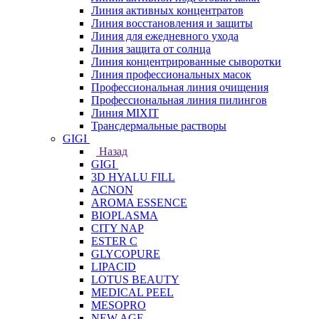
Линия активных концентратов
Линия восстановления и защиты
Линия для ежедневного ухода
Линия защита от солнца
Линия концентрированные сыворотки
Линия профессиональных масок
Профессиональная линия очищения
Профессиональная линия пилингов
Линия MIXIT
Трансдермальные растворы
GIGI
Назад
GIGI
3D HYALU FILL
ACNON
AROMA ESSENCE
BIOPLASMA
CITY NAP
ESTER C
GLYCOPURE
LIPACID
LOTUS BEAUTY
MEDICAL PEEL
MESOPRO
NEW AGE