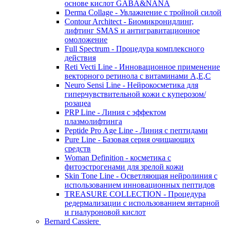
основе кислот GABA&NANA
Derma Collage - Увлажнение с тройной силой
Contour Architect - Биомикронидлинг,
лифтинг SMAS и антигравитационное
омоложение
Full Spectrum - Процедура комплексного
действия
Reti Vecti Line - Инновационное применение
векторного ретинола с витаминами A,Е,С
Neuro Sensi Line - Нейрокосметика для
гиперчувствительной кожи с куперозом/
розацеа
PRP Line - Линия с эффектом
плазмолифтинга
Peptide Pro Age Line - Линия с пептидами
Pure Line - Базовая серия очищающих
средств
Woman Definition - косметика с
фитоэстрогенами для зрелой кожи
Skin Tone Line - Осветляющая нейролиния с
использованием инновационных пептидов
TREASURE COLLECTION - Процедура
редермализации с использованием янтарной
и гиалуроновой кислот
Bernard Cassiere