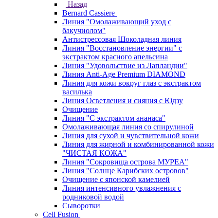
Назад
Bernard Cassiere
Линия "Омолаживающий уход с
бакучиолом"
Антистрессовая Шоколадная линия
Линия "Восстановление энергии" с
экстрактом красного апельсина
Линия "Удовольствие из Лапландии"
Линия Anti-Age Premium DIAMOND
Линия для кожи вокруг глаз с экстрактом
василька
Линия Осветления и сияния с Юдзу
Очищение
Линия "С экстрактом ананаса"
Омолаживающая линия со спирулиной
Линия для сухой и чувствительной кожи
Линия для жирной и комбинированной кожи
"ЧИСТАЯ КОЖА"
Линия "Сокровища острова МУРЕА"
Линия "Солнце Карибских островов"
Очищение с японской камелией
Линия интенсивного увлажнения с
родниковой водой
Сыворотки
Cell Fusion