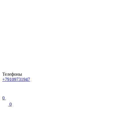
Телефоны
+79109731947
0
0