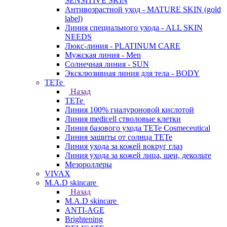
SENSITIVE SKIN
Антивозрастной уход - MATURE SKIN (gold
label)
Линия специального ухода - ALL SKIN
NEEDS
Люкс-линия - PLATINUM CARE
Мужская линия - Men
Солнечная линия - SUN
Эксклюзивная линия для тела - BODY
TETe
Назад
TETe
Линия 100% гиалуроновой кислотой
Линия medicell стволовые клетки
Линия базового ухода TETe Cosmeceutical
Линия защиты от солнца TETe
Линия ухода за кожей вокруг глаз
Линия ухода за кожей лица, шеи, декольте
Мезороллеры
VIVAX
M.A.D skincare
Назад
M.A.D skincare
ANTI-AGE
Brightening