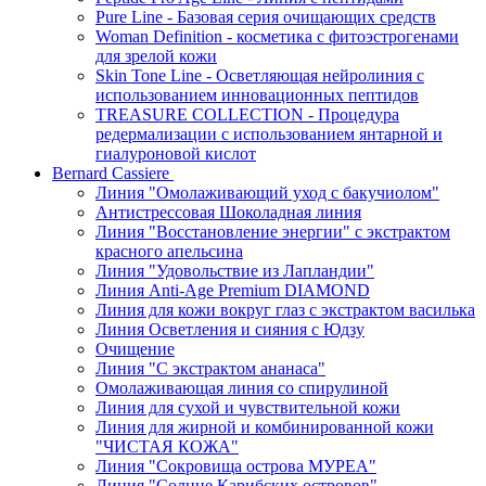
Pure Line - Базовая серия очищающих средств
Woman Definition - косметика с фитоэстрогенами
для зрелой кожи
Skin Tone Line - Осветляющая нейролиния с
использованием инновационных пептидов
TREASURE COLLECTION - Процедура
редермализации с использованием янтарной и
гиалуроновой кислот
Bernard Cassiere
Линия "Омолаживающий уход с бакучиолом"
Антистрессовая Шоколадная линия
Линия "Восстановление энергии" с экстрактом
красного апельсина
Линия "Удовольствие из Лапландии"
Линия Anti-Age Premium DIAMOND
Линия для кожи вокруг глаз с экстрактом василька
Линия Осветления и сияния с Юдзу
Очищение
Линия "С экстрактом ананаса"
Омолаживающая линия со спирулиной
Линия для сухой и чувствительной кожи
Линия для жирной и комбинированной кожи
"ЧИСТАЯ КОЖА"
Линия "Сокровища острова МУРЕА"
Линия "Солнце Карибских островов"