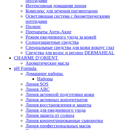
пептидами
Интенсивная домашняя линия
Комплекс для лечения пигментации
Осветляющая система с биометрическими
пептидами
Пилинг
Препараты Анти-Акне
Режим ежедневного ухода за кожей
Солнцезащитные средства
Специальные средства для кожи вокруг глаз
Средства для волос и ресниц DERMAHEAL
CHARME D’ORIENT
Ароматические масла
pH Formula
Домашние наборы
Наборы
Линия SOS
Линия АВС
Линия активной подготовки кожи
Линия активных концентратов
Линия восстановления и защиты
Линия для ежедневного ухода
Линия защита от солнца
Линия концентрированные сыворотки
Линия профессиональных масок