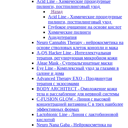
Acid Line - Химические процедурные
пилинги, постпилинговый уход
Назад
Acid Line - Химические процедурные
пилинги, постпилинговый уход
Глубокое очищение на основе кислот
Химические пилинги
Ацидотерапия
Neuro Cannabis Therapy - нейрокосметика на
основе стволовых клеток конопли и мака
A-QS Hacker Line - Интеллектуальная
терапия, регулирующая микробиом кожи
Algae Mask - Суперальгинатные маски
Eye Line - Комплексный уход за глазами в
салоне и дома
Advanced Therapy EXO - Продвинутая
терапия с экзосомами
BODY ARCHITECT - Омоложение кожи
тела и расслабление для нервной системы
C-FUSION GLOW - Линия с высокой
концентрацией витамина C в трех наиболее
эффективных формах
Lactobionic Line - Линия с лактобионовой
кислотой
Neuro Nana Gaba - Нейрокосметика на