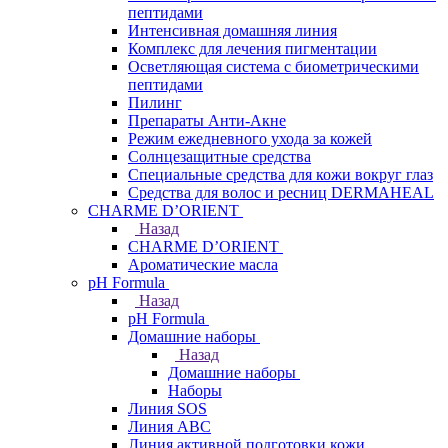
пептидами
Интенсивная домашняя линия
Комплекс для лечения пигментации
Осветляющая система с биометрическими
пептидами
Пилинг
Препараты Анти-Акне
Режим ежедневного ухода за кожей
Солнцезащитные средства
Специальные средства для кожи вокруг глаз
Средства для волос и ресниц DERMAHEAL
CHARME D’ORIENT
Назад
CHARME D’ORIENT
Ароматические масла
pH Formula
Назад
pH Formula
Домашние наборы
Назад
Домашние наборы
Наборы
Линия SOS
Линия АВС
Линия активной подготовки кожи