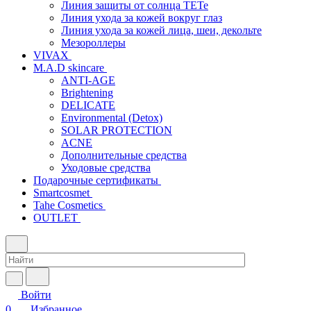
Линия защиты от солнца TETe
Линия ухода за кожей вокруг глаз
Линия ухода за кожей лица, шеи, декольте
Мезороллеры
VIVAX
M.A.D skincare
ANTI-AGE
Brightening
DELICATE
Environmental (Detox)
SOLAR PROTECTION
АCNE
Дополнительные средства
Уходовые средства
Подарочные сертификаты
Smartcosmet
Tahe Cosmetics
OUTLET
Войти
0
Избранное