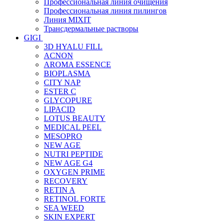
Профессиональная линия очищения
Профессиональная линия пилингов
Линия MIXIT
Трансдермальные растворы
GIGI
3D HYALU FILL
ACNON
AROMA ESSENCE
BIOPLASMA
CITY NAP
ESTER C
GLYCOPURE
LIPACID
LOTUS BEAUTY
MEDICAL PEEL
MESOPRO
NEW AGE
NUTRI PEPTIDE
NEW AGE G4
OXYGEN PRIME
RECOVERY
RETIN A
RETINOL FORTE
SEA WEED
SKIN EXPERT