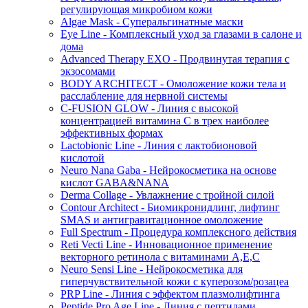
регулирующая микробиом кожи
Algae Mask - Суперальгинатные маски
Eye Line - Комплексный уход за глазами в салоне и
дома
Advanced Therapy EXO - Продвинутая терапия с
экзосомами
BODY ARCHITECT - Омоложение кожи тела и
расслабление для нервной системы
C-FUSION GLOW - Линия с высокой
концентрацией витамина C в трех наиболее
эффективных формах
Lactobionic Line - Линия с лактобионовой
кислотой
Neuro Nana Gaba - Нейрокосметика на основе
кислот GABA&NANA
Derma Collage - Увлажнение с тройной силой
Contour Architect - Биомикронидлинг, лифтинг
SMAS и антигравитационное омоложение
Full Spectrum - Процедура комплексного действия
Reti Vecti Line - Инновационное применение
векторного ретинола с витаминами A,Е,С
Neuro Sensi Line - Нейрокосметика для
гиперчувствительной кожи с куперозом/розацеа
PRP Line - Линия с эффектом плазмолифтинга
Peptide Pro Age Line - Линия с пептидами