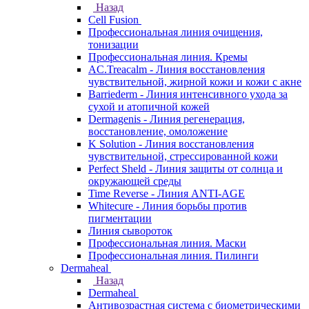
Назад
Cell Fusion
Профессиональная линия очищения,
тонизации
Профессиональная линия. Кремы
AC.Treacalm - Линия восстановления
чувствительной, жирной кожи и кожи с акне
Barriederm - Линия интенсивного ухода за
сухой и атопичной кожей
Dermagenis - Линия регенерация,
восстановление, омоложение
K Solution - Линия восстановления
чувствительной, стрессированной кожи
Perfect Sheld - Линия защиты от солнца и
окружающей среды
Time Reverse - Линия ANTI-AGE
Whitecure - Линия борьбы против
пигментации
Линия сывороток
Профессиональная линия. Маски
Профессиональная линия. Пилинги
Dermaheal
Назад
Dermaheal
Антивозрастная система с биометрическими