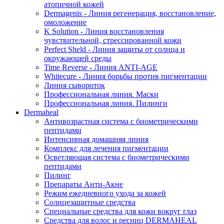
атопичной кожей
Dermagenis - Линия регенерация, восстановление,
омоложение
K Solution - Линия восстановления
чувствительной, стрессированной кожи
Perfect Sheld - Линия защиты от солнца и
окружающей среды
Time Reverse - Линия ANTI-AGE
Whitecure - Линия борьбы против пигментации
Линия сывороток
Профессиональная линия. Маски
Профессиональная линия. Пилинги
Dermaheal
Антивозрастная система с биометрическими
пептидами
Интенсивная домашняя линия
Комплекс для лечения пигментации
Осветляющая система с биометрическими
пептидами
Пилинг
Препараты Анти-Акне
Режим ежедневного ухода за кожей
Солнцезащитные средства
Специальные средства для кожи вокруг глаз
Средства для волос и ресниц DERMAHEAL