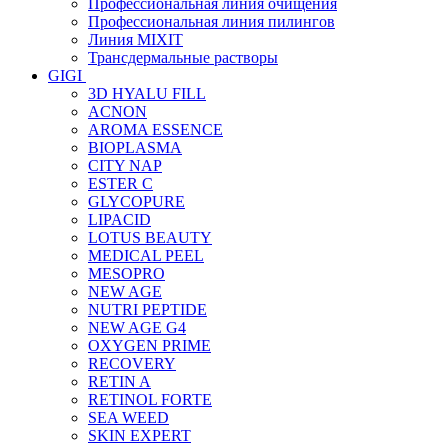
Профессиональная линия очищения
Профессиональная линия пилингов
Линия MIXIT
Трансдермальные растворы
GIGI
3D HYALU FILL
ACNON
AROMA ESSENCE
BIOPLASMA
CITY NAP
ESTER C
GLYCOPURE
LIPACID
LOTUS BEAUTY
MEDICAL PEEL
MESOPRO
NEW AGE
NUTRI PEPTIDE
NEW AGE G4
OXYGEN PRIME
RECOVERY
RETIN A
RETINOL FORTE
SEA WEED
SKIN EXPERT