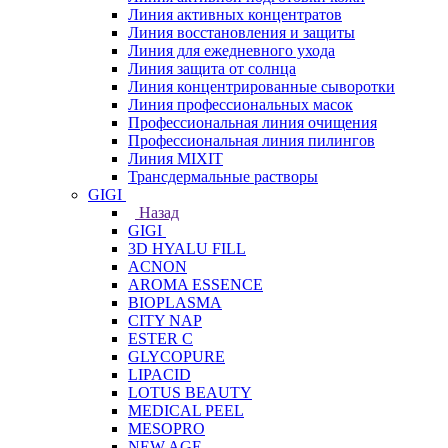
Линия активных концентратов
Линия восстановления и защиты
Линия для ежедневного ухода
Линия защита от солнца
Линия концентрированные сыворотки
Линия профессиональных масок
Профессиональная линия очищения
Профессиональная линия пилингов
Линия MIXIT
Трансдермальные растворы
GIGI
Назад
GIGI
3D HYALU FILL
ACNON
AROMA ESSENCE
BIOPLASMA
CITY NAP
ESTER C
GLYCOPURE
LIPACID
LOTUS BEAUTY
MEDICAL PEEL
MESOPRO
NEW AGE