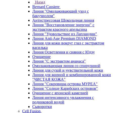
Назад
Bernard Cassiere
Линия "Омолаживающий уход с
бакучиолом"
Антистрессовая Шоколадная линия
Линия "Восстановление энергии" с
экстрактом красного апельсина
Линия "Удовольствие из Лапландии"
Линия Anti-Age Premium DIAMOND
Линия для кожи вокруг глаз с экстрактом
василька
Линия Осветления и сияния с Юдзу
Очищение
Линия "С экстрактом ананаса"
Омолаживающая линия со спирулиной
Линия для сухой и чувствительной кожи
Линия для жирной и комбинированной кожи
"ЧИСТАЯ КОЖА"
Линия "Сокровища острова МУРЕА"
Линия "Солнце Карибских островов"
Очищение с японской камелией
Линия интенсивного увлажнения с
родниковой водой
Сыворотки
Cell Fusion