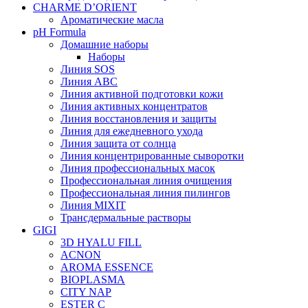
CHARME D’ORIENT
Ароматические масла
pH Formula
Домашние наборы
Наборы
Линия SOS
Линия АВС
Линия активной подготовки кожи
Линия активных концентратов
Линия восстановления и защиты
Линия для ежедневного ухода
Линия защита от солнца
Линия концентрированные сыворотки
Линия профессиональных масок
Профессиональная линия очищения
Профессиональная линия пилингов
Линия MIXIT
Трансдермальные растворы
GIGI
3D HYALU FILL
ACNON
AROMA ESSENCE
BIOPLASMA
CITY NAP
ESTER C