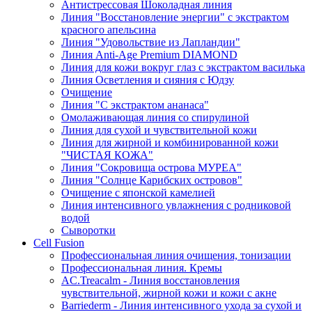
Антистрессовая Шоколадная линия
Линия "Восстановление энергии" с экстрактом
красного апельсина
Линия "Удовольствие из Лапландии"
Линия Anti-Age Premium DIAMOND
Линия для кожи вокруг глаз с экстрактом василька
Линия Осветления и сияния с Юдзу
Очищение
Линия "С экстрактом ананаса"
Омолаживающая линия со спирулиной
Линия для сухой и чувствительной кожи
Линия для жирной и комбинированной кожи
"ЧИСТАЯ КОЖА"
Линия "Сокровища острова МУРЕА"
Линия "Солнце Карибских островов"
Очищение с японской камелией
Линия интенсивного увлажнения с родниковой
водой
Сыворотки
Cell Fusion
Профессиональная линия очищения, тонизации
Профессиональная линия. Кремы
AC.Treacalm - Линия восстановления
чувствительной, жирной кожи и кожи с акне
Barriederm - Линия интенсивного ухода за сухой и