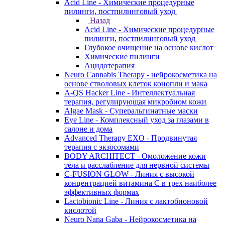
Acid Line - Химические процедурные
пилинги, постпилинговый уход
Назад
Acid Line - Химические процедурные
пилинги, постпилинговый уход
Глубокое очищение на основе кислот
Химические пилинги
Ацидотерапия
Neuro Cannabis Therapy - нейрокосметика на
основе стволовых клеток конопли и мака
A-QS Hacker Line - Интеллектуальная
терапия, регулирующая микробиом кожи
Algae Mask - Суперальгинатные маски
Eye Line - Комплексный уход за глазами в
салоне и дома
Advanced Therapy EXO - Продвинутая
терапия с экзосомами
BODY ARCHITECT - Омоложение кожи
тела и расслабление для нервной системы
C-FUSION GLOW - Линия с высокой
концентрацией витамина C в трех наиболее
эффективных формах
Lactobionic Line - Линия с лактобионовой
кислотой
Neuro Nana Gaba - Нейрокосметика на