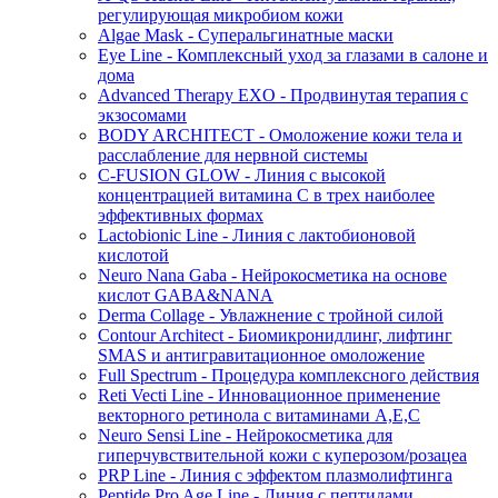
регулирующая микробиом кожи
Algae Mask - Суперальгинатные маски
Eye Line - Комплексный уход за глазами в салоне и
дома
Advanced Therapy EXO - Продвинутая терапия с
экзосомами
BODY ARCHITECT - Омоложение кожи тела и
расслабление для нервной системы
C-FUSION GLOW - Линия с высокой
концентрацией витамина C в трех наиболее
эффективных формах
Lactobionic Line - Линия с лактобионовой
кислотой
Neuro Nana Gaba - Нейрокосметика на основе
кислот GABA&NANA
Derma Collage - Увлажнение с тройной силой
Contour Architect - Биомикронидлинг, лифтинг
SMAS и антигравитационное омоложение
Full Spectrum - Процедура комплексного действия
Reti Vecti Line - Инновационное применение
векторного ретинола с витаминами A,Е,С
Neuro Sensi Line - Нейрокосметика для
гиперчувствительной кожи с куперозом/розацеа
PRP Line - Линия с эффектом плазмолифтинга
Peptide Pro Age Line - Линия с пептидами