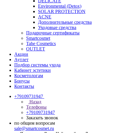
DELICATE
Environmental (Detox)
SOLAR PROTECTION
АCNE
Дополнительные средства
Уходовые средства
Подарочные сертификаты
Smartcosmet
Tahe Cosmetics
OUTLET
Акции
Аутлет
Подбор системы ухода
Кабинет эстетики
Косметологам
Бонусы
Контакты
+79109731947
Назад
Телефоны
+79109731947
Заказать звонок
по общим вопросам
sale@smartcosmet.ru