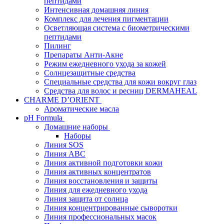
пептидами
Интенсивная домашняя линия
Комплекс для лечения пигментации
Осветляющая система с биометрическими
пептидами
Пилинг
Препараты Анти-Акне
Режим ежедневного ухода за кожей
Солнцезащитные средства
Специальные средства для кожи вокруг глаз
Средства для волос и ресниц DERMAHEAL
CHARME D’ORIENT
Ароматические масла
pH Formula
Домашние наборы
Наборы
Линия SOS
Линия АВС
Линия активной подготовки кожи
Линия активных концентратов
Линия восстановления и защиты
Линия для ежедневного ухода
Линия защита от солнца
Линия концентрированные сыворотки
Линия профессиональных масок