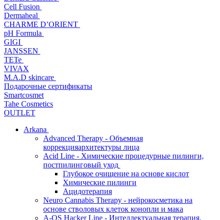
Cell Fusion
Dermaheal
CHARME D’ORIENT
pH Formula
GIGI
JANSSEN
TETe
VIVAX
M.A.D skincare
Подарочные сертификаты
Smartcosmet
Tahe Cosmetics
OUTLET
Arkana
Advanced Therapy - Объемная
коррекцияархитектуры лица
Acid Line - Химические процедурные пилинги,
постпилинговый уход
Глубокое очищение на основе кислот
Химические пилинги
Ацидотерапия
Neuro Cannabis Therapy - нейрокосметика на
основе стволовых клеток конопли и мака
A-QS Hacker Line - Интеллектуальная терапия,