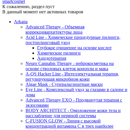
smartcosmet
К сожалению, раздел пуст
В данный момент нет активных товаров
Arkana
Advanced Therapy - Объемная
коррекцияархитектуры лица
Acid Line - Химические процедурные пилинги,
постпилинговый уход
Глубокое очищение на основе кислот
Химические пилинги
Ацидотерапия
Neuro Cannabis Therapy - нейрокосметика на
основе стволовых клеток конопли и мака
A-QS Hacker Line - Интеллектуальная терапия,
регулирующая микробиом кожи
Algae Mask - Суперальгинатные маски
Eye Line - Комплексный уход за глазами в салоне и
дома
Advanced Therapy EXO - Продвинутая терапия с
экзосомами
BODY ARCHITECT - Омоложение кожи тела и
расслабление для нервной системы
C-FUSION GLOW - Линия с высокой
концентрацией витамина C в трех наиболее