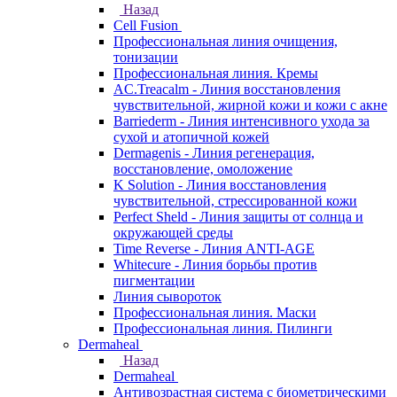
Назад
Cell Fusion
Профессиональная линия очищения,
тонизации
Профессиональная линия. Кремы
AC.Treacalm - Линия восстановления
чувствительной, жирной кожи и кожи с акне
Barriederm - Линия интенсивного ухода за
сухой и атопичной кожей
Dermagenis - Линия регенерация,
восстановление, омоложение
K Solution - Линия восстановления
чувствительной, стрессированной кожи
Perfect Sheld - Линия защиты от солнца и
окружающей среды
Time Reverse - Линия ANTI-AGE
Whitecure - Линия борьбы против
пигментации
Линия сывороток
Профессиональная линия. Маски
Профессиональная линия. Пилинги
Dermaheal
Назад
Dermaheal
Антивозрастная система с биометрическими