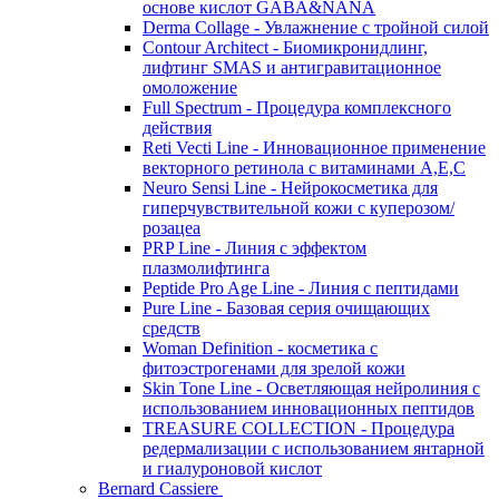
основе кислот GABA&NANA
Derma Collage - Увлажнение с тройной силой
Contour Architect - Биомикронидлинг,
лифтинг SMAS и антигравитационное
омоложение
Full Spectrum - Процедура комплексного
действия
Reti Vecti Line - Инновационное применение
векторного ретинола с витаминами A,Е,С
Neuro Sensi Line - Нейрокосметика для
гиперчувствительной кожи с куперозом/
розацеа
PRP Line - Линия с эффектом
плазмолифтинга
Peptide Pro Age Line - Линия с пептидами
Pure Line - Базовая серия очищающих
средств
Woman Definition - косметика с
фитоэстрогенами для зрелой кожи
Skin Tone Line - Осветляющая нейролиния с
использованием инновационных пептидов
TREASURE COLLECTION - Процедура
редермализации с использованием янтарной
и гиалуроновой кислот
Bernard Cassiere