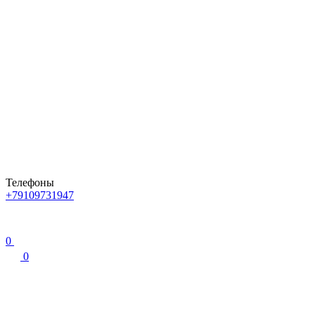
Телефоны
+79109731947
0
0