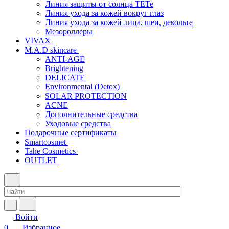
Линия защиты от солнца TETe
Линия ухода за кожей вокруг глаз
Линия ухода за кожей лица, шеи, декольте
Мезороллеры
VIVAX
M.A.D skincare
ANTI-AGE
Brightening
DELICATE
Environmental (Detox)
SOLAR PROTECTION
АCNE
Дополнительные средства
Уходовые средства
Подарочные сертификаты
Smartcosmet
Tahe Cosmetics
OUTLET
Войти
0
Избранное