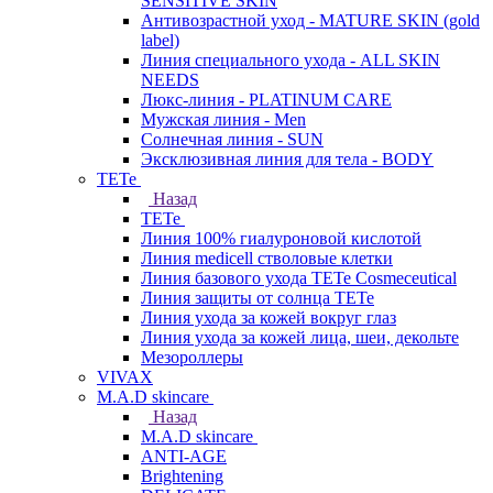
SENSITIVE SKIN
Антивозрастной уход - MATURE SKIN (gold
label)
Линия специального ухода - ALL SKIN
NEEDS
Люкс-линия - PLATINUM CARE
Мужская линия - Men
Солнечная линия - SUN
Эксклюзивная линия для тела - BODY
TETe
Назад
TETe
Линия 100% гиалуроновой кислотой
Линия medicell стволовые клетки
Линия базового ухода TETe Cosmeceutical
Линия защиты от солнца TETe
Линия ухода за кожей вокруг глаз
Линия ухода за кожей лица, шеи, декольте
Мезороллеры
VIVAX
M.A.D skincare
Назад
M.A.D skincare
ANTI-AGE
Brightening