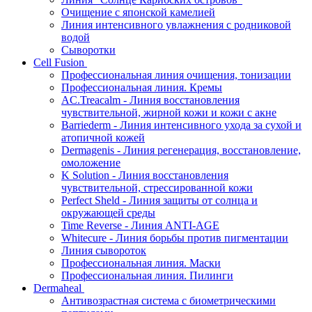
Очищение с японской камелией
Линия интенсивного увлажнения с родниковой
водой
Сыворотки
Cell Fusion
Профессиональная линия очищения, тонизации
Профессиональная линия. Кремы
AC.Treacalm - Линия восстановления
чувствительной, жирной кожи и кожи с акне
Barriederm - Линия интенсивного ухода за сухой и
атопичной кожей
Dermagenis - Линия регенерация, восстановление,
омоложение
K Solution - Линия восстановления
чувствительной, стрессированной кожи
Perfect Sheld - Линия защиты от солнца и
окружающей среды
Time Reverse - Линия ANTI-AGE
Whitecure - Линия борьбы против пигментации
Линия сывороток
Профессиональная линия. Маски
Профессиональная линия. Пилинги
Dermaheal
Антивозрастная система с биометрическими