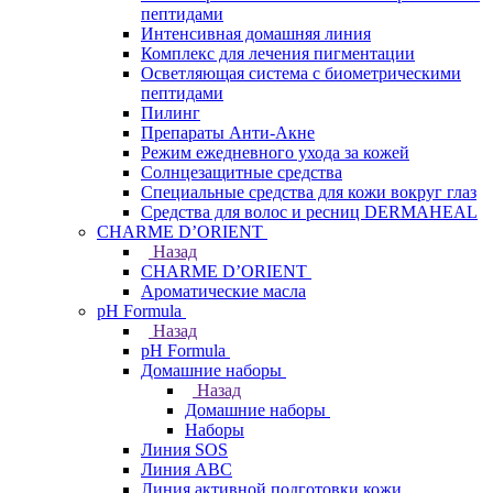
пептидами
Интенсивная домашняя линия
Комплекс для лечения пигментации
Осветляющая система с биометрическими
пептидами
Пилинг
Препараты Анти-Акне
Режим ежедневного ухода за кожей
Солнцезащитные средства
Специальные средства для кожи вокруг глаз
Средства для волос и ресниц DERMAHEAL
CHARME D’ORIENT
Назад
CHARME D’ORIENT
Ароматические масла
pH Formula
Назад
pH Formula
Домашние наборы
Назад
Домашние наборы
Наборы
Линия SOS
Линия АВС
Линия активной подготовки кожи