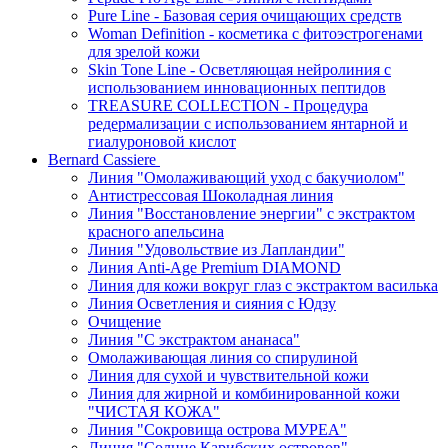
Pure Line - Базовая серия очищающих средств
Woman Definition - косметика с фитоэстрогенами
для зрелой кожи
Skin Tone Line - Осветляющая нейролиния с
использованием инновационных пептидов
TREASURE COLLECTION - Процедура
редермализации с использованием янтарной и
гиалуроновой кислот
Bernard Cassiere
Линия "Омолаживающий уход с бакучиолом"
Антистрессовая Шоколадная линия
Линия "Восстановление энергии" с экстрактом
красного апельсина
Линия "Удовольствие из Лапландии"
Линия Anti-Age Premium DIAMOND
Линия для кожи вокруг глаз с экстрактом василька
Линия Осветления и сияния с Юдзу
Очищение
Линия "С экстрактом ананаса"
Омолаживающая линия со спирулиной
Линия для сухой и чувствительной кожи
Линия для жирной и комбинированной кожи
"ЧИСТАЯ КОЖА"
Линия "Сокровища острова МУРЕА"
Линия "Солнце Карибских островов"