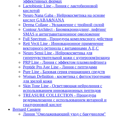
эффективных формах
Lactobionic Line - Линия с лактобионовой
кислотой
Neuro Nana Gaba - Нейрокосметика на основе
кислот GABA&NANA
Derma Collage - Увлажнение с тройной силой
Contour Architect - Биомикронидлинг, лифтинг
SMAS и антигравитационное омоложение
Full Spectrum - Процедура комплексного действия
Reti Vecti Line - Инновационное применение
векторного ретинола с витаминами A,Е,С
Neuro Sensi Line - Нейрокосметика для
гиперчувствительной кожи с куперозом/розацеа
PRP Line - Линия с эффектом плазмолифтинга
Peptide Pro Age Line - Линия с пептидами
Pure Line - Базовая серия очищающих средств
Woman Definition - косметика с фитоэстрогенами
для зрелой кожи
Skin Tone Line - Осветляющая нейролиния с
использованием инновационных пептидов
TREASURE COLLECTION - Процедура
редермализации с использованием янтарной и
гиалуроновой кислот
Bernard Cassiere
Линия "Омолаживающий уход с бакучиолом"