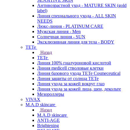
SENSITIVE SKIN
Антивозрастной уход - MATURE SKIN (gold
label)
Линия специального ухода - ALL SKIN
NEEDS
Люкс-линия - PLATINUM CARE
Мужская линия - Men
Солнечная линия - SUN
Эксклюзивная линия для тела - BODY
TETe
Назад
TETe
Линия 100% гиалуроновой кислотой
Линия medicell стволовые клетки
Линия базового ухода TETe Cosmeceutical
Линия защиты от солнца TETe
Линия ухода за кожей вокруг глаз
Линия ухода за кожей лица, шеи, декольте
Мезороллеры
VIVAX
M.A.D skincare
Назад
M.A.D skincare
ANTI-AGE
Brightening