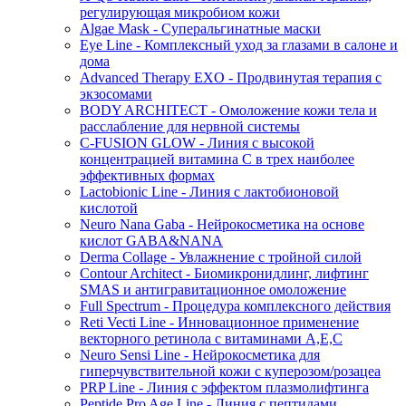
регулирующая микробиом кожи
Algae Mask - Суперальгинатные маски
Eye Line - Комплексный уход за глазами в салоне и
дома
Advanced Therapy EXO - Продвинутая терапия с
экзосомами
BODY ARCHITECT - Омоложение кожи тела и
расслабление для нервной системы
C-FUSION GLOW - Линия с высокой
концентрацией витамина C в трех наиболее
эффективных формах
Lactobionic Line - Линия с лактобионовой
кислотой
Neuro Nana Gaba - Нейрокосметика на основе
кислот GABA&NANA
Derma Collage - Увлажнение с тройной силой
Contour Architect - Биомикронидлинг, лифтинг
SMAS и антигравитационное омоложение
Full Spectrum - Процедура комплексного действия
Reti Vecti Line - Инновационное применение
векторного ретинола с витаминами A,Е,С
Neuro Sensi Line - Нейрокосметика для
гиперчувствительной кожи с куперозом/розацеа
PRP Line - Линия с эффектом плазмолифтинга
Peptide Pro Age Line - Линия с пептидами