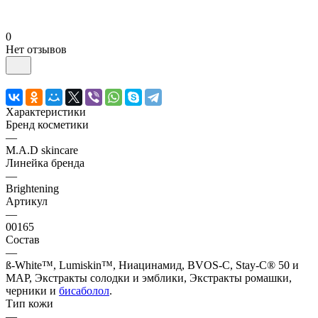
0
Нет отзывов
Характеристики
Бренд косметики
—
M.A.D skincare
Линейка бренда
—
Brightening
Артикул
—
00165
Состав
—
ß-White™, Lumiskin™, Ниацинамид, BVOS-C, Stay-C® 50 и
МАР, Экстракты солодки и эмблики, Экстракты ромашки,
черники и
бисаболол
.
Тип кожи
—