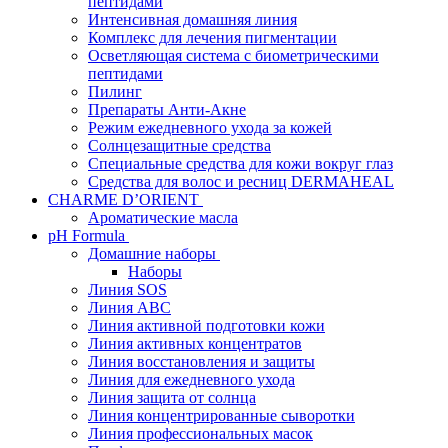
пептидами
Интенсивная домашняя линия
Комплекс для лечения пигментации
Осветляющая система с биометрическими
пептидами
Пилинг
Препараты Анти-Акне
Режим ежедневного ухода за кожей
Солнцезащитные средства
Специальные средства для кожи вокруг глаз
Средства для волос и ресниц DERMAHEAL
CHARME D’ORIENT
Ароматические масла
pH Formula
Домашние наборы
Наборы
Линия SOS
Линия АВС
Линия активной подготовки кожи
Линия активных концентратов
Линия восстановления и защиты
Линия для ежедневного ухода
Линия защита от солнца
Линия концентрированные сыворотки
Линия профессиональных масок