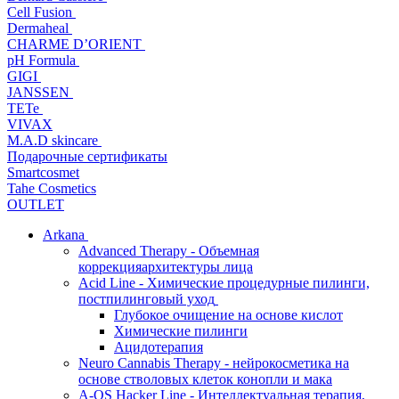
Cell Fusion
Dermaheal
CHARME D’ORIENT
pH Formula
GIGI
JANSSEN
TETe
VIVAX
M.A.D skincare
Подарочные сертификаты
Smartcosmet
Tahe Cosmetics
OUTLET
Arkana
Advanced Therapy - Объемная
коррекцияархитектуры лица
Acid Line - Химические процедурные пилинги,
постпилинговый уход
Глубокое очищение на основе кислот
Химические пилинги
Ацидотерапия
Neuro Cannabis Therapy - нейрокосметика на
основе стволовых клеток конопли и мака
A-QS Hacker Line - Интеллектуальная терапия,