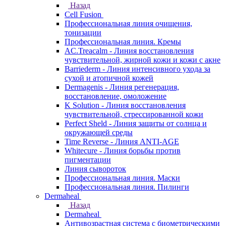
Назад
Cell Fusion
Профессиональная линия очищения,
тонизации
Профессиональная линия. Кремы
AC.Treacalm - Линия восстановления
чувствительной, жирной кожи и кожи с акне
Barriederm - Линия интенсивного ухода за
сухой и атопичной кожей
Dermagenis - Линия регенерация,
восстановление, омоложение
K Solution - Линия восстановления
чувствительной, стрессированной кожи
Perfect Sheld - Линия защиты от солнца и
окружающей среды
Time Reverse - Линия ANTI-AGE
Whitecure - Линия борьбы против
пигментации
Линия сывороток
Профессиональная линия. Маски
Профессиональная линия. Пилинги
Dermaheal
Назад
Dermaheal
Антивозрастная система с биометрическими