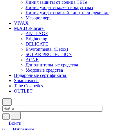
Линия защиты от солнца TETe
Линия ухода за кожей вокруг глаз
Линия ухода за кожей лица, шеи, декольте
Мезороллеры
VIVAX
M.A.D skincare
ANTI-AGE
Brightening
DELICATE
Environmental (Detox)
SOLAR PROTECTION
АCNE
Дополнительные средства
Уходовые средства
Подарочные сертификаты
Smartcosmet
Tahe Cosmetics
OUTLET
Войти
0
Избранное