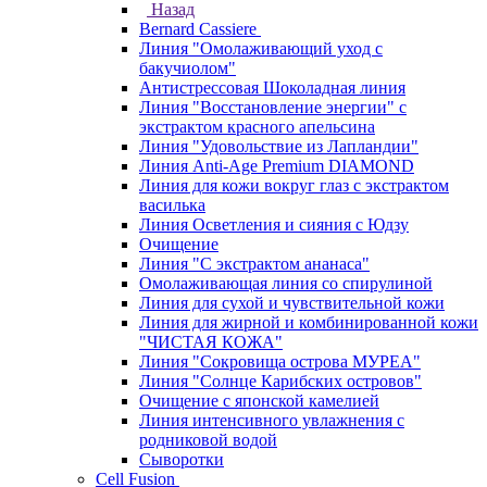
Назад
Bernard Cassiere
Линия "Омолаживающий уход с
бакучиолом"
Антистрессовая Шоколадная линия
Линия "Восстановление энергии" с
экстрактом красного апельсина
Линия "Удовольствие из Лапландии"
Линия Anti-Age Premium DIAMOND
Линия для кожи вокруг глаз с экстрактом
василька
Линия Осветления и сияния с Юдзу
Очищение
Линия "С экстрактом ананаса"
Омолаживающая линия со спирулиной
Линия для сухой и чувствительной кожи
Линия для жирной и комбинированной кожи
"ЧИСТАЯ КОЖА"
Линия "Сокровища острова МУРЕА"
Линия "Солнце Карибских островов"
Очищение с японской камелией
Линия интенсивного увлажнения с
родниковой водой
Сыворотки
Cell Fusion