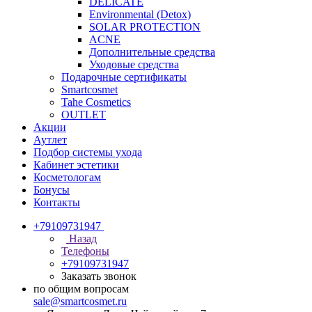
DELICATE
Environmental (Detox)
SOLAR PROTECTION
АCNE
Дополнительные средства
Уходовые средства
Подарочные сертификаты
Smartcosmet
Tahe Cosmetics
OUTLET
Акции
Аутлет
Подбор системы ухода
Кабинет эстетики
Косметологам
Бонусы
Контакты
+79109731947
Назад
Телефоны
+79109731947
Заказать звонок
по общим вопросам
sale@smartcosmet.ru