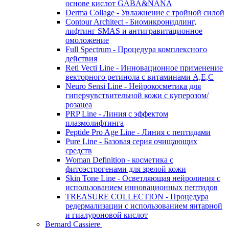
основе кислот GABA&NANA
Derma Collage - Увлажнение с тройной силой
Contour Architect - Биомикронидлинг,
лифтинг SMAS и антигравитационное
омоложение
Full Spectrum - Процедура комплексного
действия
Reti Vecti Line - Инновационное применение
векторного ретинола с витаминами A,Е,С
Neuro Sensi Line - Нейрокосметика для
гиперчувствительной кожи с куперозом/
розацеа
PRP Line - Линия с эффектом
плазмолифтинга
Peptide Pro Age Line - Линия с пептидами
Pure Line - Базовая серия очищающих
средств
Woman Definition - косметика с
фитоэстрогенами для зрелой кожи
Skin Tone Line - Осветляющая нейролиния с
использованием инновационных пептидов
TREASURE COLLECTION - Процедура
редермализации с использованием янтарной
и гиалуроновой кислот
Bernard Cassiere