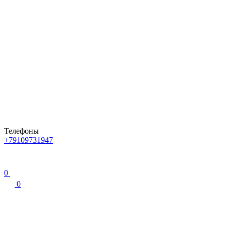
Телефоны
+79109731947
0
0