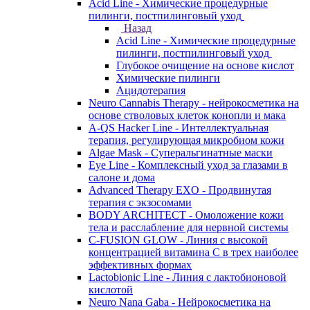
Acid Line - Химические процедурные
пилинги, постпилинговый уход
Назад
Acid Line - Химические процедурные
пилинги, постпилинговый уход
Глубокое очищение на основе кислот
Химические пилинги
Ацидотерапия
Neuro Cannabis Therapy - нейрокосметика на
основе стволовых клеток конопли и мака
A-QS Hacker Line - Интеллектуальная
терапия, регулирующая микробиом кожи
Algae Mask - Суперальгинатные маски
Eye Line - Комплексный уход за глазами в
салоне и дома
Advanced Therapy EXO - Продвинутая
терапия с экзосомами
BODY ARCHITECT - Омоложение кожи
тела и расслабление для нервной системы
C-FUSION GLOW - Линия с высокой
концентрацией витамина C в трех наиболее
эффективных формах
Lactobionic Line - Линия с лактобионовой
кислотой
Neuro Nana Gaba - Нейрокосметика на