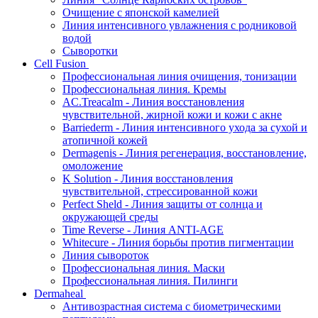
Очищение с японской камелией
Линия интенсивного увлажнения с родниковой
водой
Сыворотки
Cell Fusion
Профессиональная линия очищения, тонизации
Профессиональная линия. Кремы
AC.Treacalm - Линия восстановления
чувствительной, жирной кожи и кожи с акне
Barriederm - Линия интенсивного ухода за сухой и
атопичной кожей
Dermagenis - Линия регенерация, восстановление,
омоложение
K Solution - Линия восстановления
чувствительной, стрессированной кожи
Perfect Sheld - Линия защиты от солнца и
окружающей среды
Time Reverse - Линия ANTI-AGE
Whitecure - Линия борьбы против пигментации
Линия сывороток
Профессиональная линия. Маски
Профессиональная линия. Пилинги
Dermaheal
Антивозрастная система с биометрическими