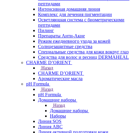
пептидами
Интенсивная домашняя линия
Комплекс для лечения пигментации
Осветляющая система с биометрическими
пептидами
Пилинг
Препараты Анти-Акне
Режим ежедневного ухода за кожей
Солнцезащитные средства
Специальные средства для кожи вокруг глаз
Средства для волос и ресниц DERMAHEAL
CHARME D’ORIENT
Назад
CHARME D’ORIENT
Ароматические масла
pH Formula
Назад
pH Formula
Домашние наборы
Назад
Домашние наборы
Наборы
Линия SOS
Линия АВС
Линия активной подготовки кожи