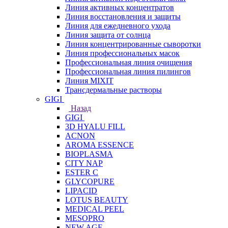
Линия активных концентратов
Линия восстановления и защиты
Линия для ежедневного ухода
Линия защита от солнца
Линия концентрированные сыворотки
Линия профессиональных масок
Профессиональная линия очищения
Профессиональная линия пилингов
Линия MIXIT
Трансдермальные растворы
GIGI
Назад
GIGI
3D HYALU FILL
ACNON
AROMA ESSENCE
BIOPLASMA
CITY NAP
ESTER C
GLYCOPURE
LIPACID
LOTUS BEAUTY
MEDICAL PEEL
MESOPRO
NEW AGE