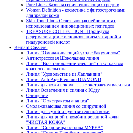
Pure Line - Базовая серия очищающих средств
Woman Definition - косметика с фитоэстрогенами
для зрелой кожи
Skin Tone Line - Осветляющая нейролиния с
использованием инновационных пептидов
TREASURE COLLECTION - Процедура
редермализации с использованием янтарной и
гиалуроновой кислот
Bernard Cassiere
Линия "Омолаживающий уход с бакучиолом"
Антистрессовая Шоколадная линия
Линия "Восстановление энергии" с экстрактом
красного апельсина
Линия "Удовольствие из Лапландии"
Линия Anti-Age Premium DIAMOND
Линия для кожи вокруг глаз с экстрактом василька
Линия Осветления и сияния с Юдзу
Очищение
Линия "С экстрактом ананаса"
Омолаживающая линия со спирулиной
Линия для сухой и чувствительной кожи
Линия для жирной и комбинированной кожи
"ЧИСТАЯ КОЖА"
Линия "Сокровища острова МУРЕА"
Линия "Солнце Карибских островов"