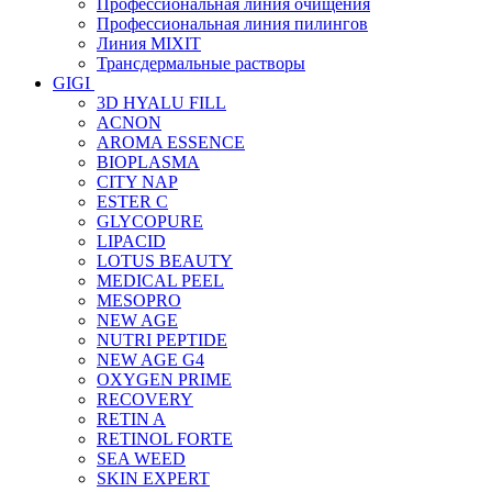
Профессиональная линия очищения
Профессиональная линия пилингов
Линия MIXIT
Трансдермальные растворы
GIGI
3D HYALU FILL
ACNON
AROMA ESSENCE
BIOPLASMA
CITY NAP
ESTER C
GLYCOPURE
LIPACID
LOTUS BEAUTY
MEDICAL PEEL
MESOPRO
NEW AGE
NUTRI PEPTIDE
NEW AGE G4
OXYGEN PRIME
RECOVERY
RETIN A
RETINOL FORTE
SEA WEED
SKIN EXPERT