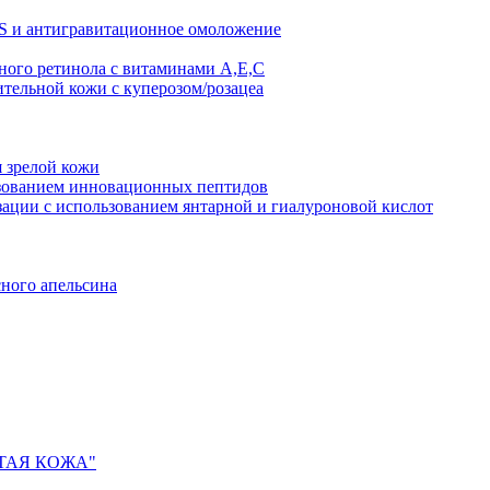
AS и антигравитационное омоложение
рного ретинола с витаминами A,Е,С
ительной кожи с куперозом/розацеа
я зрелой кожи
ьзованием инновационных пептидов
ии с использованием янтарной и гиалуроновой кислот
сного апельсина
ИСТАЯ КОЖА"