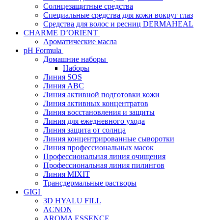
Солнцезащитные средства
Специальные средства для кожи вокруг глаз
Средства для волос и ресниц DERMAHEAL
CHARME D’ORIENT
Ароматические масла
pH Formula
Домашние наборы
Наборы
Линия SOS
Линия АВС
Линия активной подготовки кожи
Линия активных концентратов
Линия восстановления и защиты
Линия для ежедневного ухода
Линия защита от солнца
Линия концентрированные сыворотки
Линия профессиональных масок
Профессиональная линия очищения
Профессиональная линия пилингов
Линия MIXIT
Трансдермальные растворы
GIGI
3D HYALU FILL
ACNON
AROMA ESSENCE