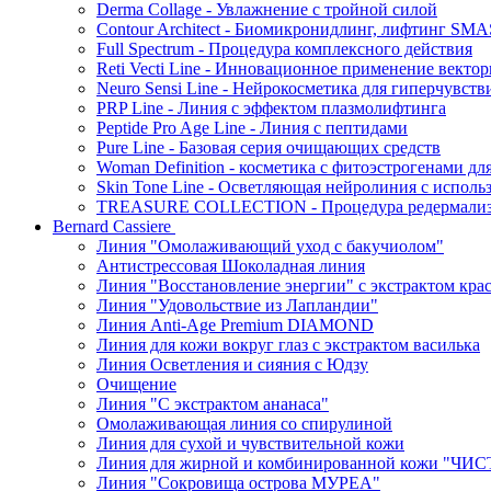
Derma Collage - Увлажнение с тройной силой
Contour Architect - Биомикронидлинг, лифтинг SM
Full Spectrum - Процедура комплексного действия
Reti Vecti Line - Инновационное применение векто
Neuro Sensi Line - Нейрокосметика для гиперчувств
PRP Line - Линия с эффектом плазмолифтинга
Peptide Pro Age Line - Линия с пептидами
Pure Line - Базовая серия очищающих средств
Woman Definition - косметика с фитоэстрогенами дл
Skin Tone Line - Осветляющая нейролиния с испол
TREASURE COLLECTION - Процедура редермализац
Bernard Cassiere
Линия "Омолаживающий уход с бакучиолом"
Антистрессовая Шоколадная линия
Линия "Восстановление энергии" с экстрактом кра
Линия "Удовольствие из Лапландии"
Линия Anti-Age Premium DIAMOND
Линия для кожи вокруг глаз с экстрактом василька
Линия Осветления и сияния с Юдзу
Очищение
Линия "С экстрактом ананаса"
Омолаживающая линия со спирулиной
Линия для сухой и чувствительной кожи
Линия для жирной и комбинированной кожи "Ч
Линия "Сокровища острова МУРЕА"