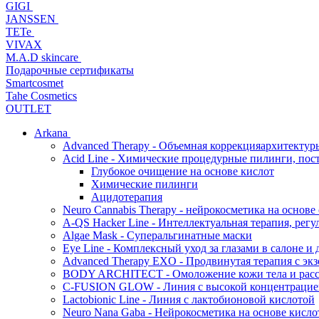
GIGI
JANSSEN
TETe
VIVAX
M.A.D skincare
Подарочные сертификаты
Smartcosmet
Tahe Cosmetics
OUTLET
Arkana
Advanced Therapy - Объемная коррекцияархитектур
Acid Line - Химические процедурные пилинги, по
Глубокое очищение на основе кислот
Химические пилинги
Ацидотерапия
Neuro Cannabis Therapy - нейрокосметика на основе
A-QS Hacker Line - Интеллектуальная терапия, ре
Algae Mask - Суперальгинатные маски
Eye Line - Комплексный уход за глазами в салоне и 
Advanced Therapy EXO - Продвинутая терапия с эк
BODY ARCHITECT - Омоложение кожи тела и рассл
C-FUSION GLOW - Линия с высокой концентрацией
Lactobionic Line - Линия с лактобионовой кислотой
Neuro Nana Gaba - Нейрокосметика на основе к