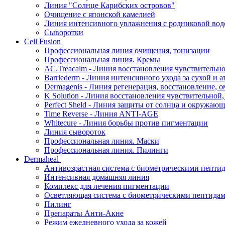
Линия "Солнце Карибских островов"
Очищение с японской камелией
Линия интенсивного увлажнения с родниковой вод
Сыворотки
Cell Fusion
Профессиональная линия очищения, тонизации
Профессиональная линия. Кремы
AC.Treacalm - Линия восстановления чувствительно
Barriederm - Линия интенсивного ухода за сухой и 
Dermagenis - Линия регенерация, восстановление, 
K Solution - Линия восстановления чувствительной
Perfect Sheld - Линия защиты от солнца и окружаю
Time Reverse - Линия ANTI-AGE
Whitecure - Линия борьбы против пигментации
Линия сывороток
Профессиональная линия. Маски
Профессиональная линия. Пилинги
Dermaheal
Антивозрастная система с биометрическими пепти
Интенсивная домашняя линия
Комплекс для лечения пигментации
Осветляющая система с биометрическими пептида
Пилинг
Препараты Анти-Акне
Режим ежедневного ухода за кожей