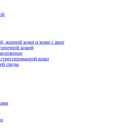
ой
й, жирной кожи и кожи с акне
атопичной кожей
омоложение
, стрессированной кожи
щей среды
дами
ми