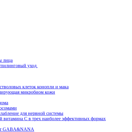
ы лица
стпилинговый уход
 стволовых клеток конопли и мака
гулирующая микробиом кожи
дома
зосомами
абление для нервной системы
 витамина C в трех наиболее эффективных формах
ислот GABA&NANA