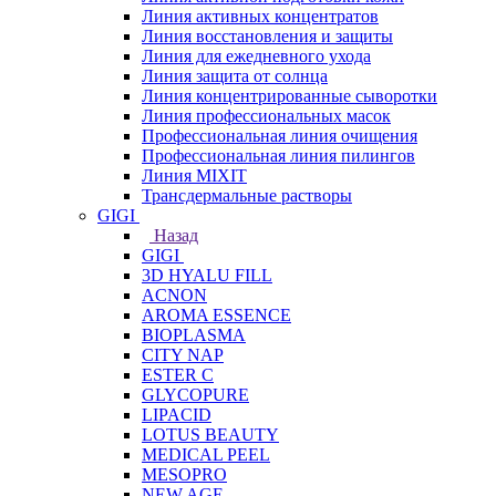
Линия активных концентратов
Линия восстановления и защиты
Линия для ежедневного ухода
Линия защита от солнца
Линия концентрированные сыворотки
Линия профессиональных масок
Профессиональная линия очищения
Профессиональная линия пилингов
Линия MIXIT
Трансдермальные растворы
GIGI
Назад
GIGI
3D HYALU FILL
ACNON
AROMA ESSENCE
BIOPLASMA
CITY NAP
ESTER C
GLYCOPURE
LIPACID
LOTUS BEAUTY
MEDICAL PEEL
MESOPRO
NEW AGE