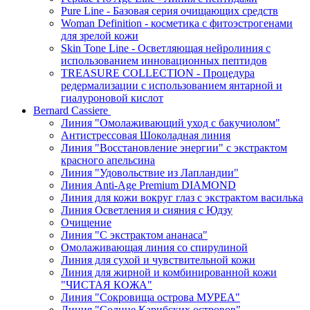
Pure Line - Базовая серия очищающих средств
Woman Definition - косметика с фитоэстрогенами
для зрелой кожи
Skin Tone Line - Осветляющая нейролиния с
использованием инновационных пептидов
TREASURE COLLECTION - Процедура
редермализации с использованием янтарной и
гиалуроновой кислот
Bernard Cassiere
Линия "Омолаживающий уход с бакучиолом"
Антистрессовая Шоколадная линия
Линия "Восстановление энергии" с экстрактом
красного апельсина
Линия "Удовольствие из Лапландии"
Линия Anti-Age Premium DIAMOND
Линия для кожи вокруг глаз с экстрактом василька
Линия Осветления и сияния с Юдзу
Очищение
Линия "С экстрактом ананаса"
Омолаживающая линия со спирулиной
Линия для сухой и чувствительной кожи
Линия для жирной и комбинированной кожи
"ЧИСТАЯ КОЖА"
Линия "Сокровища острова МУРЕА"
Линия "Солнце Карибских островов"