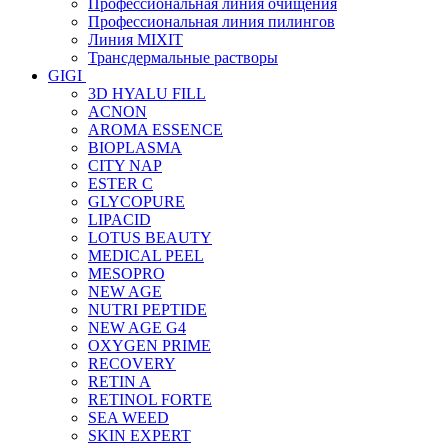
Профессиональная линия очищения
Профессиональная линия пилингов
Линия MIXIT
Трансдермальные растворы
GIGI
3D HYALU FILL
ACNON
AROMA ESSENCE
BIOPLASMA
CITY NAP
ESTER C
GLYCOPURE
LIPACID
LOTUS BEAUTY
MEDICAL PEEL
MESOPRO
NEW AGE
NUTRI PEPTIDE
NEW AGE G4
OXYGEN PRIME
RECOVERY
RETIN A
RETINOL FORTE
SEA WEED
SKIN EXPERT