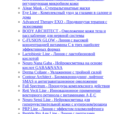
регулирующая микробиом кожи
Algae Mask - Суперальгинатные маски
Eye Line - Комплексный уход за глазами в салоне и
дома
Advanced Therapy EXO - Продвинутая терапия с
экзосомами
BODY ARCHITECT - Омоложение кожи тела и
расслабление для нервной системы
C-FUSION GLOW - Линия с высокой
концентрацией витамина C в трех наиболее
эффективных формах
Lactobionic Line - Линия с лактобионовой
кислотой
Neuro Nana Gaba - Нейрокосметика на основе
кислот GABA&NANA
Derma Collage - Увлажнение с тройной силой
Contour Architect - Биомикронидлинг, лифтинг
SMAS и антигравитационное омоложение
Full Spectrum - Процедура комплексного действия
Reti Vecti Line - Инновационное применение
векторного ретинола с витаминами A,Е,С
Neuro Sensi Line - Нейрокосметика для
гиперчувствительной кожи с куперозом/розацеа
PRP Line - Линия с эффектом плазмолифтинга
Peptide Pro Age Line - Линия с пептидами