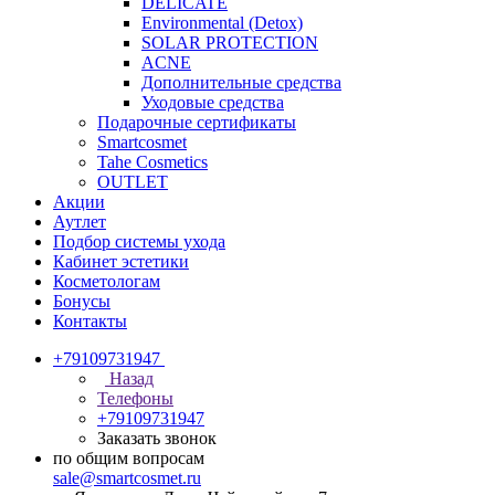
DELICATE
Environmental (Detox)
SOLAR PROTECTION
АCNE
Дополнительные средства
Уходовые средства
Подарочные сертификаты
Smartcosmet
Tahe Cosmetics
OUTLET
Акции
Аутлет
Подбор системы ухода
Кабинет эстетики
Косметологам
Бонусы
Контакты
+79109731947
Назад
Телефоны
+79109731947
Заказать звонок
по общим вопросам
sale@smartcosmet.ru