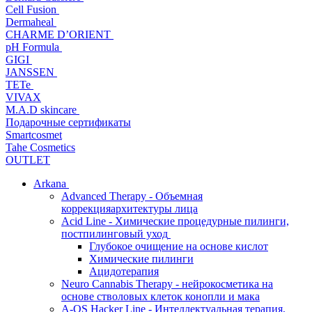
Cell Fusion
Dermaheal
CHARME D’ORIENT
pH Formula
GIGI
JANSSEN
TETe
VIVAX
M.A.D skincare
Подарочные сертификаты
Smartcosmet
Tahe Cosmetics
OUTLET
Arkana
Advanced Therapy - Объемная
коррекцияархитектуры лица
Acid Line - Химические процедурные пилинги,
постпилинговый уход
Глубокое очищение на основе кислот
Химические пилинги
Ацидотерапия
Neuro Cannabis Therapy - нейрокосметика на
основе стволовых клеток конопли и мака
A-QS Hacker Line - Интеллектуальная терапия,