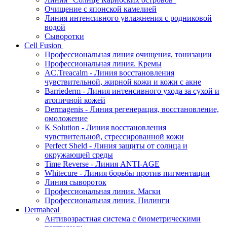
Очищение с японской камелией
Линия интенсивного увлажнения с родниковой
водой
Сыворотки
Cell Fusion
Профессиональная линия очищения, тонизации
Профессиональная линия. Кремы
AC.Treacalm - Линия восстановления
чувствительной, жирной кожи и кожи с акне
Barriederm - Линия интенсивного ухода за сухой и
атопичной кожей
Dermagenis - Линия регенерация, восстановление,
омоложение
K Solution - Линия восстановления
чувствительной, стрессированной кожи
Perfect Sheld - Линия защиты от солнца и
окружающей среды
Time Reverse - Линия ANTI-AGE
Whitecure - Линия борьбы против пигментации
Линия сывороток
Профессиональная линия. Маски
Профессиональная линия. Пилинги
Dermaheal
Антивозрастная система с биометрическими