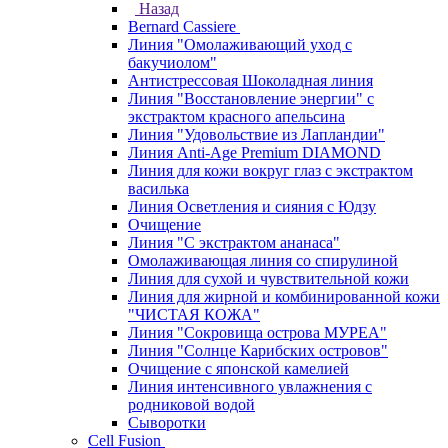
Назад
Bernard Cassiere
Линия "Омолаживающий уход с
бакучиолом"
Антистрессовая Шоколадная линия
Линия "Восстановление энергии" с
экстрактом красного апельсина
Линия "Удовольствие из Лапландии"
Линия Anti-Age Premium DIAMOND
Линия для кожи вокруг глаз с экстрактом
василька
Линия Осветления и сияния с Юдзу
Очищение
Линия "С экстрактом ананаса"
Омолаживающая линия со спирулиной
Линия для сухой и чувствительной кожи
Линия для жирной и комбинированной кожи
"ЧИСТАЯ КОЖА"
Линия "Сокровища острова МУРЕА"
Линия "Солнце Карибских островов"
Очищение с японской камелией
Линия интенсивного увлажнения с
родниковой водой
Сыворотки
Cell Fusion