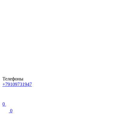
Телефоны
+79109731947
0
0