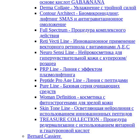
основе кислот GABA&NANA
Derma Collage - Увлажнение с тройной силой
Contour Architect - Биомикронидлинг,
лифтинг SMAS и антигравитационное
омоложение
Full Spectrum - Процедура комплексного
действия
Reti Vecti Line - Инновационное применение
векторного ретинола с витаминами A,Е,С
Neuro Sensi Line - Нейрокосметика для
гиперчувствительной кожи с куперозом/
розацеа
PRP Line - Линия с эффектом
плазмолифтинга
Peptide Pro Age Line - Линия с пептидами
Pure Line - Базовая серия очищающих
средств
Woman Definition - косметика с
фитоэстрогенами для зрелой кожи
Skin Tone Line - Осветляющая нейролиния с
использованием инновационных пептидов
TREASURE COLLECTION - Процедура
редермализации с использованием янтарной
и гиалуроновой кислот
Bernard Cassiere