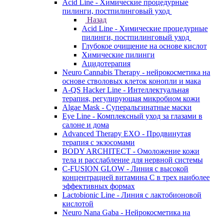
Acid Line - Химические процедурные
пилинги, постпилинговый уход
Назад
Acid Line - Химические процедурные
пилинги, постпилинговый уход
Глубокое очищение на основе кислот
Химические пилинги
Ацидотерапия
Neuro Cannabis Therapy - нейрокосметика на
основе стволовых клеток конопли и мака
A-QS Hacker Line - Интеллектуальная
терапия, регулирующая микробиом кожи
Algae Mask - Суперальгинатные маски
Eye Line - Комплексный уход за глазами в
салоне и дома
Advanced Therapy EXO - Продвинутая
терапия с экзосомами
BODY ARCHITECT - Омоложение кожи
тела и расслабление для нервной системы
C-FUSION GLOW - Линия с высокой
концентрацией витамина C в трех наиболее
эффективных формах
Lactobionic Line - Линия с лактобионовой
кислотой
Neuro Nana Gaba - Нейрокосметика на