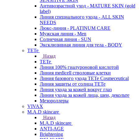
SENSITIVE SKIN
Антивозрастной уход - MATURE SKIN (gold
label)
Линия специального ухода - ALL SKIN
NEEDS
Люкс-линия - PLATINUM CARE
Мужская линия - Men
Солнечная линия - SUN
Эксклюзивная линия для тела - BODY
TETe
Назад
TETe
Линия 100% гиалуроновой кислотой
Линия medicell стволовые клетки
Линия базового ухода TETe Cosmeceutical
Линия защиты от солнца TETe
Линия ухода за кожей вокруг глаз
Линия ухода за кожей лица, шеи, декольте
Мезороллеры
VIVAX
M.A.D skincare
Назад
M.A.D skincare
ANTI-AGE
Brightening