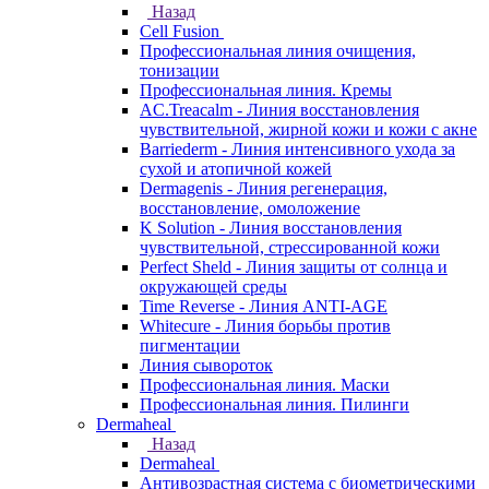
Назад
Cell Fusion
Профессиональная линия очищения,
тонизации
Профессиональная линия. Кремы
AC.Treacalm - Линия восстановления
чувствительной, жирной кожи и кожи с акне
Barriederm - Линия интенсивного ухода за
сухой и атопичной кожей
Dermagenis - Линия регенерация,
восстановление, омоложение
K Solution - Линия восстановления
чувствительной, стрессированной кожи
Perfect Sheld - Линия защиты от солнца и
окружающей среды
Time Reverse - Линия ANTI-AGE
Whitecure - Линия борьбы против
пигментации
Линия сывороток
Профессиональная линия. Маски
Профессиональная линия. Пилинги
Dermaheal
Назад
Dermaheal
Антивозрастная система с биометрическими