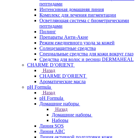
пептидами
Интенсивная домашняя линия
Комплекс для лечения пигментации
Осветляющая система с биометрическими
пептидами
Пилинг
Препараты Анти-Акне
Режим ежедневного ухода за кожей
Солнцезащитные средства
Специальные средства для кожи вокруг глаз
Средства для волос и ресниц DERMAHEAL
CHARME D’ORIENT
Назад
CHARME D’ORIENT
Ароматические масла
pH Formula
Назад
pH Formula
Домашние наборы
Назад
Домашние наборы
Наборы
Линия SOS
Линия АВС
Линия активной подготовки кожи