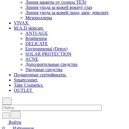
Линия защиты от солнца TETe
Линия ухода за кожей вокруг глаз
Линия ухода за кожей лица, шеи, декольте
Мезороллеры
VIVAX
M.A.D skincare
ANTI-AGE
Brightening
DELICATE
Environmental (Detox)
SOLAR PROTECTION
АCNE
Дополнительные средства
Уходовые средства
Подарочные сертификаты
Smartcosmet
Tahe Cosmetics
OUTLET
Войти
0
Избранное