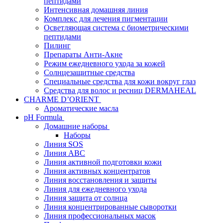
пептидами
Интенсивная домашняя линия
Комплекс для лечения пигментации
Осветляющая система с биометрическими
пептидами
Пилинг
Препараты Анти-Акне
Режим ежедневного ухода за кожей
Солнцезащитные средства
Специальные средства для кожи вокруг глаз
Средства для волос и ресниц DERMAHEAL
CHARME D’ORIENT
Ароматические масла
pH Formula
Домашние наборы
Наборы
Линия SOS
Линия АВС
Линия активной подготовки кожи
Линия активных концентратов
Линия восстановления и защиты
Линия для ежедневного ухода
Линия защита от солнца
Линия концентрированные сыворотки
Линия профессиональных масок