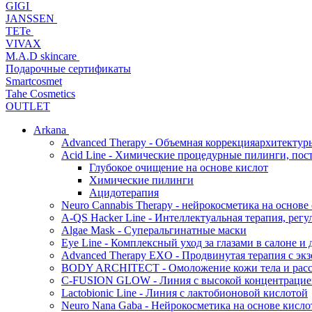
GIGI
JANSSEN
TETe
VIVAX
M.A.D skincare
Подарочные сертификаты
Smartcosmet
Tahe Cosmetics
OUTLET
Arkana
Advanced Therapy - Объемная коррекцияархитектур
Acid Line - Химические процедурные пилинги, по
Глубокое очищение на основе кислот
Химические пилинги
Ацидотерапия
Neuro Cannabis Therapy - нейрокосметика на основе
A-QS Hacker Line - Интеллектуальная терапия, ре
Algae Mask - Суперальгинатные маски
Eye Line - Комплексный уход за глазами в салоне и 
Advanced Therapy EXO - Продвинутая терапия с эк
BODY ARCHITECT - Омоложение кожи тела и рассл
C-FUSION GLOW - Линия с высокой концентрацией
Lactobionic Line - Линия с лактобионовой кислотой
Neuro Nana Gaba - Нейрокосметика на основе к