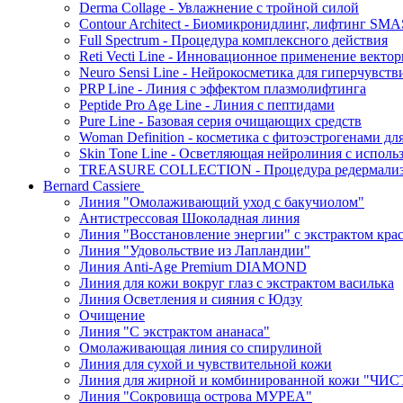
Derma Collage - Увлажнение с тройной силой
Contour Architect - Биомикронидлинг, лифтинг SM
Full Spectrum - Процедура комплексного действия
Reti Vecti Line - Инновационное применение векто
Neuro Sensi Line - Нейрокосметика для гиперчувств
PRP Line - Линия с эффектом плазмолифтинга
Peptide Pro Age Line - Линия с пептидами
Pure Line - Базовая серия очищающих средств
Woman Definition - косметика с фитоэстрогенами дл
Skin Tone Line - Осветляющая нейролиния с испол
TREASURE COLLECTION - Процедура редермализац
Bernard Cassiere
Линия "Омолаживающий уход с бакучиолом"
Антистрессовая Шоколадная линия
Линия "Восстановление энергии" с экстрактом кра
Линия "Удовольствие из Лапландии"
Линия Anti-Age Premium DIAMOND
Линия для кожи вокруг глаз с экстрактом василька
Линия Осветления и сияния с Юдзу
Очищение
Линия "С экстрактом ананаса"
Омолаживающая линия со спирулиной
Линия для сухой и чувствительной кожи
Линия для жирной и комбинированной кожи "Ч
Линия "Сокровища острова МУРЕА"