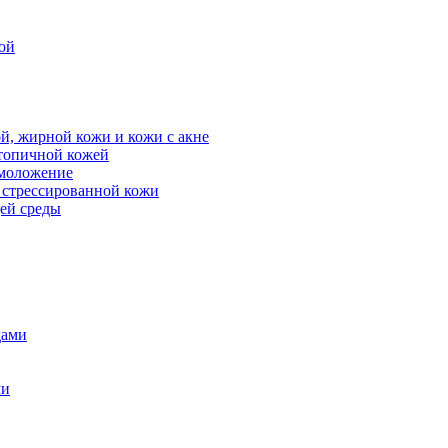
ой
й, жирной кожи и кожи с акне
атопичной кожей
омоложение
, стрессированной кожи
щей среды
дами
ми