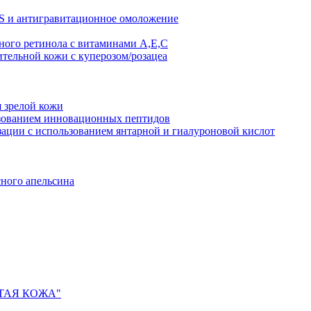
AS и антигравитационное омоложение
рного ретинола с витаминами A,Е,С
ительной кожи с куперозом/розацеа
я зрелой кожи
ьзованием инновационных пептидов
ии с использованием янтарной и гиалуроновой кислот
сного апельсина
ИСТАЯ КОЖА"