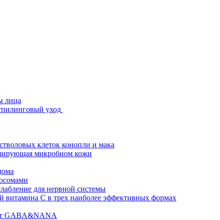
ы лица
стпилинговый уход
 стволовых клеток конопли и мака
гулирующая микробиом кожи
дома
зосомами
абление для нервной системы
 витамина C в трех наиболее эффективных формах
ислот GABA&NANA