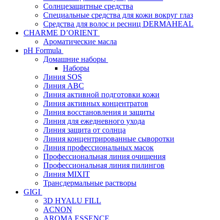
Солнцезащитные средства
Специальные средства для кожи вокруг глаз
Средства для волос и ресниц DERMAHEAL
CHARME D’ORIENT
Ароматические масла
pH Formula
Домашние наборы
Наборы
Линия SOS
Линия АВС
Линия активной подготовки кожи
Линия активных концентратов
Линия восстановления и защиты
Линия для ежедневного ухода
Линия защита от солнца
Линия концентрированные сыворотки
Линия профессиональных масок
Профессиональная линия очищения
Профессиональная линия пилингов
Линия MIXIT
Трансдермальные растворы
GIGI
3D HYALU FILL
ACNON
AROMA ESSENCE