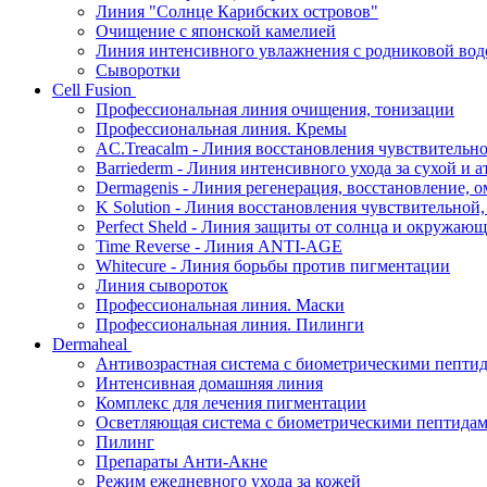
Линия "Солнце Карибских островов"
Очищение с японской камелией
Линия интенсивного увлажнения с родниковой вод
Сыворотки
Cell Fusion
Профессиональная линия очищения, тонизации
Профессиональная линия. Кремы
AC.Treacalm - Линия восстановления чувствительно
Barriederm - Линия интенсивного ухода за сухой и 
Dermagenis - Линия регенерация, восстановление, 
K Solution - Линия восстановления чувствительной
Perfect Sheld - Линия защиты от солнца и окружаю
Time Reverse - Линия ANTI-AGE
Whitecure - Линия борьбы против пигментации
Линия сывороток
Профессиональная линия. Маски
Профессиональная линия. Пилинги
Dermaheal
Антивозрастная система с биометрическими пепти
Интенсивная домашняя линия
Комплекс для лечения пигментации
Осветляющая система с биометрическими пептида
Пилинг
Препараты Анти-Акне
Режим ежедневного ухода за кожей