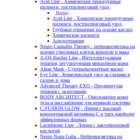
Acid Line - Химические процедурные
пилинги, постпилинговый уход
Назад
Acid Line - Химические процедурные
пилинги, постпилинговый уход
Глубокое очищение на основе кислот
Химические пилинги
Ацидотерапия
Neuro Cannabis Therapy - нейрокосметика на
основе стволовых клеток конопли и мака
A-QS Hacker Line - Интеллектуальная
терапия, регулирующая микробиом кожи
Algae Mask - Суперальгинатные маски
Eye Line - Комплексный уход за глазами в
салоне и дома
Advanced Therapy EXO - Продвинутая
терапия с экзосомами
BODY ARCHITECT - Омоложение кожи
тела и расслабление для нервной системы
C-FUSION GLOW - Линия с высокой
концентрацией витамина C в трех наиболее
эффективных формах
Lactobionic Line - Линия с лактобионовой
кислотой
Neuro Nana Gaba - Нейрокосметика на