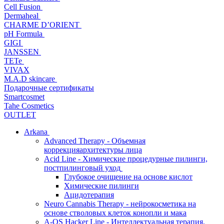
Cell Fusion
Dermaheal
CHARME D’ORIENT
pH Formula
GIGI
JANSSEN
TETe
VIVAX
M.A.D skincare
Подарочные сертификаты
Smartcosmet
Tahe Cosmetics
OUTLET
Arkana
Advanced Therapy - Объемная
коррекцияархитектуры лица
Acid Line - Химические процедурные пилинги,
постпилинговый уход
Глубокое очищение на основе кислот
Химические пилинги
Ацидотерапия
Neuro Cannabis Therapy - нейрокосметика на
основе стволовых клеток конопли и мака
A-QS Hacker Line - Интеллектуальная терапия,