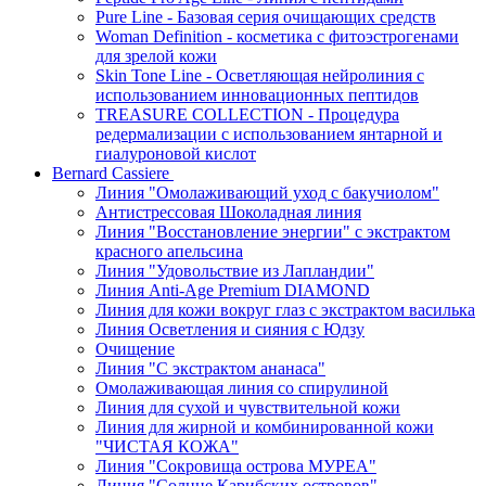
Pure Line - Базовая серия очищающих средств
Woman Definition - косметика с фитоэстрогенами
для зрелой кожи
Skin Tone Line - Осветляющая нейролиния с
использованием инновационных пептидов
TREASURE COLLECTION - Процедура
редермализации с использованием янтарной и
гиалуроновой кислот
Bernard Cassiere
Линия "Омолаживающий уход с бакучиолом"
Антистрессовая Шоколадная линия
Линия "Восстановление энергии" с экстрактом
красного апельсина
Линия "Удовольствие из Лапландии"
Линия Anti-Age Premium DIAMOND
Линия для кожи вокруг глаз с экстрактом василька
Линия Осветления и сияния с Юдзу
Очищение
Линия "С экстрактом ананаса"
Омолаживающая линия со спирулиной
Линия для сухой и чувствительной кожи
Линия для жирной и комбинированной кожи
"ЧИСТАЯ КОЖА"
Линия "Сокровища острова МУРЕА"
Линия "Солнце Карибских островов"