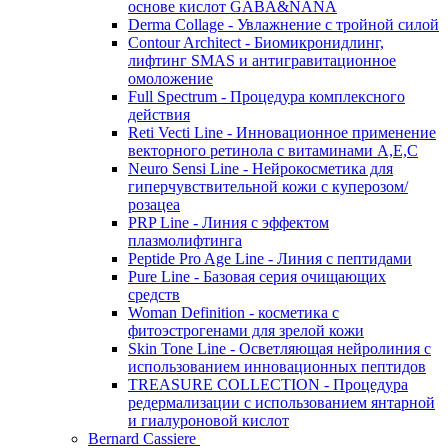
основе кислот GABA&NANA
Derma Collage - Увлажнение с тройной силой
Contour Architect - Биомикронидлинг,
лифтинг SMAS и антигравитационное
омоложение
Full Spectrum - Процедура комплексного
действия
Reti Vecti Line - Инновационное применение
векторного ретинола с витаминами A,Е,С
Neuro Sensi Line - Нейрокосметика для
гиперчувствительной кожи с куперозом/
розацеа
PRP Line - Линия с эффектом
плазмолифтинга
Peptide Pro Age Line - Линия с пептидами
Pure Line - Базовая серия очищающих
средств
Woman Definition - косметика с
фитоэстрогенами для зрелой кожи
Skin Tone Line - Осветляющая нейролиния с
использованием инновационных пептидов
TREASURE COLLECTION - Процедура
редермализации с использованием янтарной
и гиалуроновой кислот
Bernard Cassiere