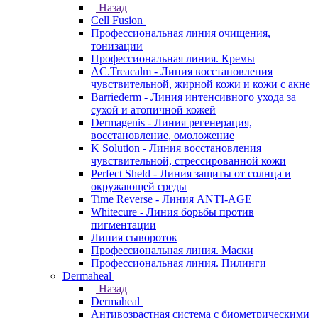
Назад
Cell Fusion
Профессиональная линия очищения,
тонизации
Профессиональная линия. Кремы
AC.Treacalm - Линия восстановления
чувствительной, жирной кожи и кожи с акне
Barriederm - Линия интенсивного ухода за
сухой и атопичной кожей
Dermagenis - Линия регенерация,
восстановление, омоложение
K Solution - Линия восстановления
чувствительной, стрессированной кожи
Perfect Sheld - Линия защиты от солнца и
окружающей среды
Time Reverse - Линия ANTI-AGE
Whitecure - Линия борьбы против
пигментации
Линия сывороток
Профессиональная линия. Маски
Профессиональная линия. Пилинги
Dermaheal
Назад
Dermaheal
Антивозрастная система с биометрическими