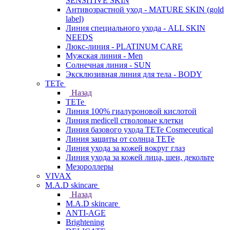
SENSITIVE SKIN
Антивозрастной уход - MATURE SKIN (gold
label)
Линия специального ухода - ALL SKIN
NEEDS
Люкс-линия - PLATINUM CARE
Мужская линия - Men
Солнечная линия - SUN
Эксклюзивная линия для тела - BODY
TETe
Назад
TETe
Линия 100% гиалуроновой кислотой
Линия medicell стволовые клетки
Линия базового ухода TETe Cosmeceutical
Линия защиты от солнца TETe
Линия ухода за кожей вокруг глаз
Линия ухода за кожей лица, шеи, декольте
Мезороллеры
VIVAX
M.A.D skincare
Назад
M.A.D skincare
ANTI-AGE
Brightening