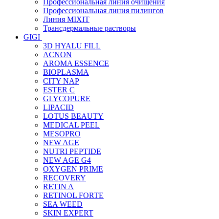
Профессиональная линия очищения
Профессиональная линия пилингов
Линия MIXIT
Трансдермальные растворы
GIGI
3D HYALU FILL
ACNON
AROMA ESSENCE
BIOPLASMA
CITY NAP
ESTER C
GLYCOPURE
LIPACID
LOTUS BEAUTY
MEDICAL PEEL
MESOPRO
NEW AGE
NUTRI PEPTIDE
NEW AGE G4
OXYGEN PRIME
RECOVERY
RETIN A
RETINOL FORTE
SEA WEED
SKIN EXPERT