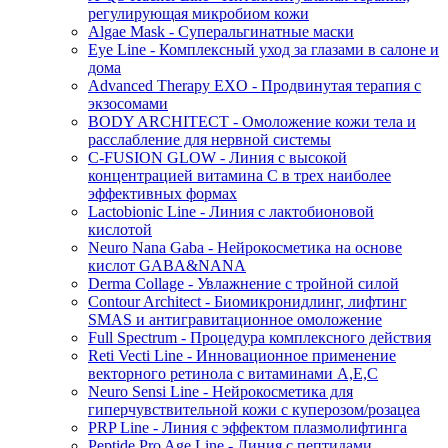
регулирующая микробиом кожи
Algae Mask - Суперальгинатные маски
Eye Line - Комплексный уход за глазами в салоне и
дома
Advanced Therapy EXO - Продвинутая терапия с
экзосомами
BODY ARCHITECT - Омоложение кожи тела и
расслабление для нервной системы
C-FUSION GLOW - Линия с высокой
концентрацией витамина C в трех наиболее
эффективных формах
Lactobionic Line - Линия с лактобионовой
кислотой
Neuro Nana Gaba - Нейрокосметика на основе
кислот GABA&NANA
Derma Collage - Увлажнение с тройной силой
Contour Architect - Биомикронидлинг, лифтинг
SMAS и антигравитационное омоложение
Full Spectrum - Процедура комплексного действия
Reti Vecti Line - Инновационное применение
векторного ретинола с витаминами A,Е,С
Neuro Sensi Line - Нейрокосметика для
гиперчувствительной кожи с куперозом/розацеа
PRP Line - Линия с эффектом плазмолифтинга
Peptide Pro Age Line - Линия с пептидами