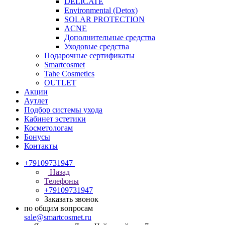
DELICATE
Environmental (Detox)
SOLAR PROTECTION
АCNE
Дополнительные средства
Уходовые средства
Подарочные сертификаты
Smartcosmet
Tahe Cosmetics
OUTLET
Акции
Аутлет
Подбор системы ухода
Кабинет эстетики
Косметологам
Бонусы
Контакты
+79109731947
Назад
Телефоны
+79109731947
Заказать звонок
по общим вопросам
sale@smartcosmet.ru