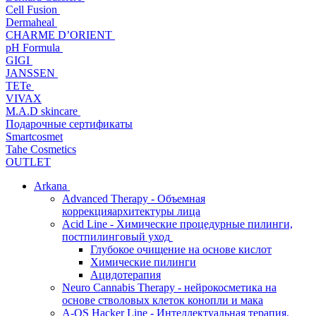
Cell Fusion
Dermaheal
CHARME D’ORIENT
pH Formula
GIGI
JANSSEN
TETe
VIVAX
M.A.D skincare
Подарочные сертификаты
Smartcosmet
Tahe Cosmetics
OUTLET
Arkana
Advanced Therapy - Объемная
коррекцияархитектуры лица
Acid Line - Химические процедурные пилинги,
постпилинговый уход
Глубокое очищение на основе кислот
Химические пилинги
Ацидотерапия
Neuro Cannabis Therapy - нейрокосметика на
основе стволовых клеток конопли и мака
A-QS Hacker Line - Интеллектуальная терапия,