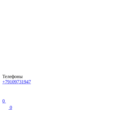
Телефоны
+79109731947
0
0