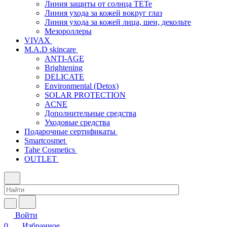
Линия защиты от солнца TETe
Линия ухода за кожей вокруг глаз
Линия ухода за кожей лица, шеи, декольте
Мезороллеры
VIVAX
M.A.D skincare
ANTI-AGE
Brightening
DELICATE
Environmental (Detox)
SOLAR PROTECTION
АCNE
Дополнительные средства
Уходовые средства
Подарочные сертификаты
Smartcosmet
Tahe Cosmetics
OUTLET
Войти
0
Избранное