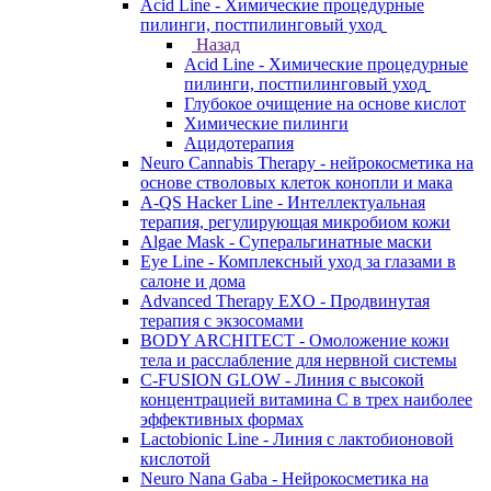
Acid Line - Химические процедурные
пилинги, постпилинговый уход
Назад
Acid Line - Химические процедурные
пилинги, постпилинговый уход
Глубокое очищение на основе кислот
Химические пилинги
Ацидотерапия
Neuro Cannabis Therapy - нейрокосметика на
основе стволовых клеток конопли и мака
A-QS Hacker Line - Интеллектуальная
терапия, регулирующая микробиом кожи
Algae Mask - Суперальгинатные маски
Eye Line - Комплексный уход за глазами в
салоне и дома
Advanced Therapy EXO - Продвинутая
терапия с экзосомами
BODY ARCHITECT - Омоложение кожи
тела и расслабление для нервной системы
C-FUSION GLOW - Линия с высокой
концентрацией витамина C в трех наиболее
эффективных формах
Lactobionic Line - Линия с лактобионовой
кислотой
Neuro Nana Gaba - Нейрокосметика на