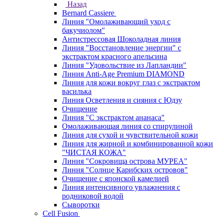
Назад
Bernard Cassiere
Линия "Омолаживающий уход с
бакучиолом"
Антистрессовая Шоколадная линия
Линия "Восстановление энергии" с
экстрактом красного апельсина
Линия "Удовольствие из Лапландии"
Линия Anti-Age Premium DIAMOND
Линия для кожи вокруг глаз с экстрактом
василька
Линия Осветления и сияния с Юдзу
Очищение
Линия "С экстрактом ананаса"
Омолаживающая линия со спирулиной
Линия для сухой и чувствительной кожи
Линия для жирной и комбинированной кожи
"ЧИСТАЯ КОЖА"
Линия "Сокровища острова МУРЕА"
Линия "Солнце Карибских островов"
Очищение с японской камелией
Линия интенсивного увлажнения с
родниковой водой
Сыворотки
Cell Fusion