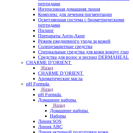
пептидами
Интенсивная домашняя линия
Комплекс для лечения пигментации
Осветляющая система с биометрическими
пептидами
Пилинг
Препараты Анти-Акне
Режим ежедневного ухода за кожей
Солнцезащитные средства
Специальные средства для кожи вокруг глаз
Средства для волос и ресниц DERMAHEAL
CHARME D’ORIENT
Назад
CHARME D’ORIENT
Ароматические масла
pH Formula
Назад
pH Formula
Домашние наборы
Назад
Домашние наборы
Наборы
Линия SOS
Линия АВС
Линия активной подготовки кожи