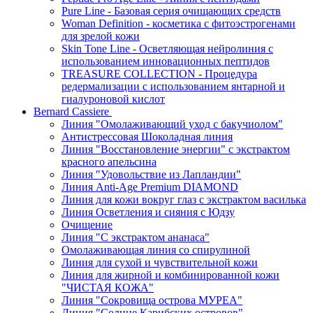
Pure Line - Базовая серия очищающих средств
Woman Definition - косметика с фитоэстрогенами
для зрелой кожи
Skin Tone Line - Осветляющая нейролиния с
использованием инновационных пептидов
TREASURE COLLECTION - Процедура
редермализации с использованием янтарной и
гиалуроновой кислот
Bernard Cassiere
Линия "Омолаживающий уход с бакучиолом"
Антистрессовая Шоколадная линия
Линия "Восстановление энергии" с экстрактом
красного апельсина
Линия "Удовольствие из Лапландии"
Линия Anti-Age Premium DIAMOND
Линия для кожи вокруг глаз с экстрактом василька
Линия Осветления и сияния с Юдзу
Очищение
Линия "С экстрактом ананаса"
Омолаживающая линия со спирулиной
Линия для сухой и чувствительной кожи
Линия для жирной и комбинированной кожи
"ЧИСТАЯ КОЖА"
Линия "Сокровища острова МУРЕА"
Линия "Солнце Карибских островов"