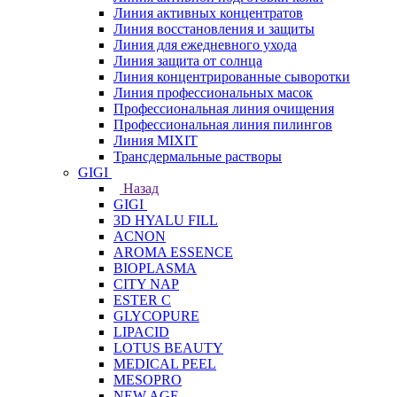
Линия активных концентратов
Линия восстановления и защиты
Линия для ежедневного ухода
Линия защита от солнца
Линия концентрированные сыворотки
Линия профессиональных масок
Профессиональная линия очищения
Профессиональная линия пилингов
Линия MIXIT
Трансдермальные растворы
GIGI
Назад
GIGI
3D HYALU FILL
ACNON
AROMA ESSENCE
BIOPLASMA
CITY NAP
ESTER C
GLYCOPURE
LIPACID
LOTUS BEAUTY
MEDICAL PEEL
MESOPRO
NEW AGE