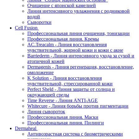
Очищение с японской камелией
Линия интенсивного увлажнения с родниковой
водой
Сыворотки
Cell Fusion
Профессиональная линия очищения, тонизации
Профессиональная линия. Кремы
AC.Treacalm - Линия восстановления
чувствительной, жирной кожи и кожи с акне
Barriederm - Линия интенсивного ухода за сухой и
атопичной кожей
Dermagenis - Линия регенерация, восстановление,
омоложение
K Solution - Линия восстановления
чувствительной, стрессированной кожи
Perfect Sheld - Линия защиты от солнца и
окружающей среды
Time Reverse - Линия ANTI-AGE
Whitecure - Линия борьбы против пигментации
Линия сывороток
Профессиональная линия. Маски
Профессиональная линия. Пилинги
Dermaheal
Антивозрастная система с биометрическими