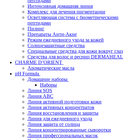
пептидами
Интенсивная домашняя линия
Комплекс для лечения пигментации
Осветляющая система с биометрическими
пептидами
Пилинг
Препараты Анти-Акне
Режим ежедневного ухода за кожей
Солнцезащитные средства
Специальные средства для кожи вокруг глаз
Средства для волос и ресниц DERMAHEAL
CHARME D’ORIENT
Ароматические масла
pH Formula
Домашние наборы
Наборы
Линия SOS
Линия АВС
Линия активной подготовки кожи
Линия активных концентратов
Линия восстановления и защиты
Линия для ежедневного ухода
Линия защита от солнца
Линия концентрированные сыворотки
Линия профессиональных масок