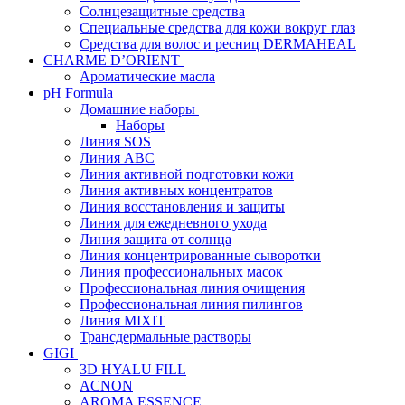
Солнцезащитные средства
Специальные средства для кожи вокруг глаз
Средства для волос и ресниц DERMAHEAL
CHARME D’ORIENT
Ароматические масла
pH Formula
Домашние наборы
Наборы
Линия SOS
Линия АВС
Линия активной подготовки кожи
Линия активных концентратов
Линия восстановления и защиты
Линия для ежедневного ухода
Линия защита от солнца
Линия концентрированные сыворотки
Линия профессиональных масок
Профессиональная линия очищения
Профессиональная линия пилингов
Линия MIXIT
Трансдермальные растворы
GIGI
3D HYALU FILL
ACNON
AROMA ESSENCE