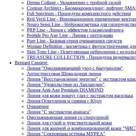
Derma Collage - Увлажнение с тройной силой
Contour Architect - Биомикронидлинг, лифтинг SM
Full Spectrum - Процедура комплексного действия
Reti Vecti Line - Инновационное применение векто
Neuro Sensi Line - Нейрокосметика для гиперчувств
PRP Line - Линия с эффектом плазмолифтинга
Peptide Pro Age Line - Линия с пептидами
Pure Line - Базовая серия очищающих средств
Woman Definition - косметика с фитоэстрогенами дл
Skin Tone Line - Осветляющая нейролиния с испол
TREASURE COLLECTION - Процедура редермализац
Bernard Cassiere
Линия "Омолаживающий уход с бакучиолом"
Антистрессовая Шоколадная линия
Линия "Восстановление энергии" с экстрактом кра
Линия "Удовольствие из Лапландии"
Линия Anti-Age Premium DIAMOND
Линия для кожи вокруг глаз с экстрактом василька
Линия Осветления и сияния с Юдзу
Очищение
Линия "С экстрактом ананаса"
Омолаживающая линия со спирулиной
Линия для сухой и чувствительной кожи
Линия для жирной и комбинированной кожи "Ч
Линия "Сокровища острова МУРЕА"