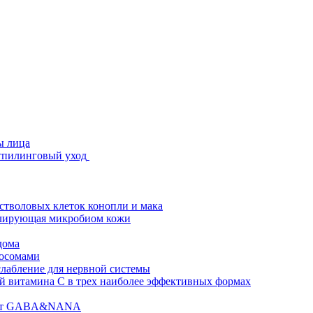
ы лица
стпилинговый уход
 стволовых клеток конопли и мака
гулирующая микробиом кожи
дома
зосомами
абление для нервной системы
 витамина C в трех наиболее эффективных формах
ислот GABA&NANA