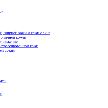
ой
й, жирной кожи и кожи с акне
атопичной кожей
омоложение
, стрессированной кожи
щей среды
дами
ми