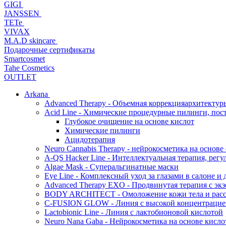
GIGI
JANSSEN
TETe
VIVAX
M.A.D skincare
Подарочные сертификаты
Smartcosmet
Tahe Cosmetics
OUTLET
Arkana
Advanced Therapy - Объемная коррекцияархитектур
Acid Line - Химические процедурные пилинги, по
Глубокое очищение на основе кислот
Химические пилинги
Ацидотерапия
Neuro Cannabis Therapy - нейрокосметика на основе
A-QS Hacker Line - Интеллектуальная терапия, ре
Algae Mask - Суперальгинатные маски
Eye Line - Комплексный уход за глазами в салоне и 
Advanced Therapy EXO - Продвинутая терапия с эк
BODY ARCHITECT - Омоложение кожи тела и рассл
C-FUSION GLOW - Линия с высокой концентрацией
Lactobionic Line - Линия с лактобионовой кислотой
Neuro Nana Gaba - Нейрокосметика на основе к