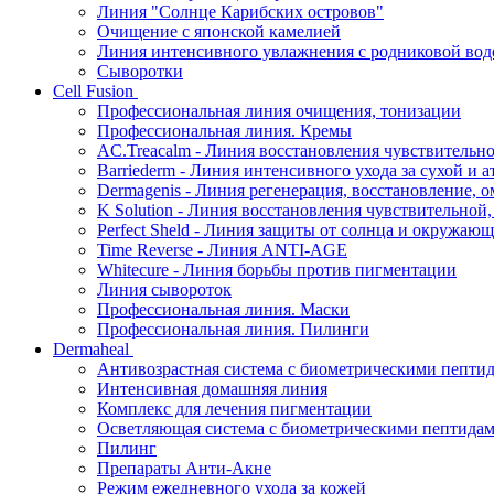
Линия "Солнце Карибских островов"
Очищение с японской камелией
Линия интенсивного увлажнения с родниковой вод
Сыворотки
Cell Fusion
Профессиональная линия очищения, тонизации
Профессиональная линия. Кремы
AC.Treacalm - Линия восстановления чувствительно
Barriederm - Линия интенсивного ухода за сухой и 
Dermagenis - Линия регенерация, восстановление, 
K Solution - Линия восстановления чувствительной
Perfect Sheld - Линия защиты от солнца и окружаю
Time Reverse - Линия ANTI-AGE
Whitecure - Линия борьбы против пигментации
Линия сывороток
Профессиональная линия. Маски
Профессиональная линия. Пилинги
Dermaheal
Антивозрастная система с биометрическими пепти
Интенсивная домашняя линия
Комплекс для лечения пигментации
Осветляющая система с биометрическими пептида
Пилинг
Препараты Анти-Акне
Режим ежедневного ухода за кожей