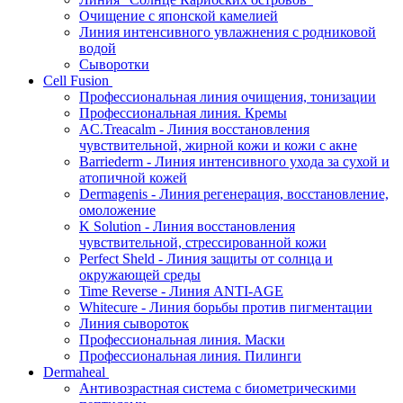
Очищение с японской камелией
Линия интенсивного увлажнения с родниковой
водой
Сыворотки
Cell Fusion
Профессиональная линия очищения, тонизации
Профессиональная линия. Кремы
AC.Treacalm - Линия восстановления
чувствительной, жирной кожи и кожи с акне
Barriederm - Линия интенсивного ухода за сухой и
атопичной кожей
Dermagenis - Линия регенерация, восстановление,
омоложение
K Solution - Линия восстановления
чувствительной, стрессированной кожи
Perfect Sheld - Линия защиты от солнца и
окружающей среды
Time Reverse - Линия ANTI-AGE
Whitecure - Линия борьбы против пигментации
Линия сывороток
Профессиональная линия. Маски
Профессиональная линия. Пилинги
Dermaheal
Антивозрастная система с биометрическими