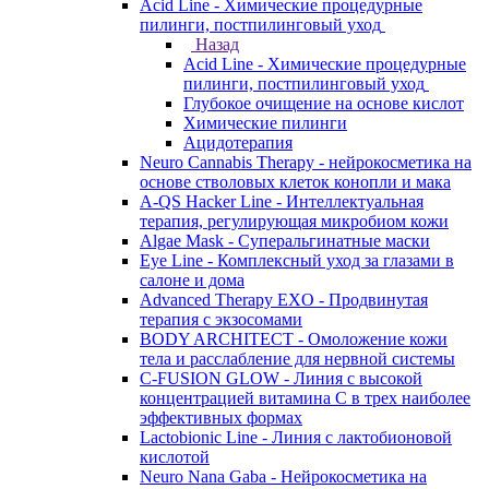
Acid Line - Химические процедурные
пилинги, постпилинговый уход
Назад
Acid Line - Химические процедурные
пилинги, постпилинговый уход
Глубокое очищение на основе кислот
Химические пилинги
Ацидотерапия
Neuro Cannabis Therapy - нейрокосметика на
основе стволовых клеток конопли и мака
A-QS Hacker Line - Интеллектуальная
терапия, регулирующая микробиом кожи
Algae Mask - Суперальгинатные маски
Eye Line - Комплексный уход за глазами в
салоне и дома
Advanced Therapy EXO - Продвинутая
терапия с экзосомами
BODY ARCHITECT - Омоложение кожи
тела и расслабление для нервной системы
C-FUSION GLOW - Линия с высокой
концентрацией витамина C в трех наиболее
эффективных формах
Lactobionic Line - Линия с лактобионовой
кислотой
Neuro Nana Gaba - Нейрокосметика на