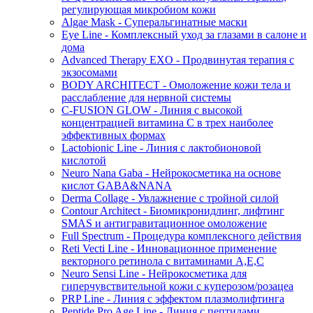
регулирующая микробиом кожи
Algae Mask - Суперальгинатные маски
Eye Line - Комплексный уход за глазами в салоне и
дома
Advanced Therapy EXO - Продвинутая терапия с
экзосомами
BODY ARCHITECT - Омоложение кожи тела и
расслабление для нервной системы
C-FUSION GLOW - Линия с высокой
концентрацией витамина C в трех наиболее
эффективных формах
Lactobionic Line - Линия с лактобионовой
кислотой
Neuro Nana Gaba - Нейрокосметика на основе
кислот GABA&NANA
Derma Collage - Увлажнение с тройной силой
Contour Architect - Биомикронидлинг, лифтинг
SMAS и антигравитационное омоложение
Full Spectrum - Процедура комплексного действия
Reti Vecti Line - Инновационное применение
векторного ретинола с витаминами A,Е,С
Neuro Sensi Line - Нейрокосметика для
гиперчувствительной кожи с куперозом/розацеа
PRP Line - Линия с эффектом плазмолифтинга
Peptide Pro Age Line - Линия с пептидами