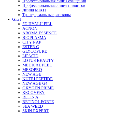
Профессиональная линия очищения
Профессиональная линия пилингов
Линия MIXIT
Трансдермальные растворы
GIGI
3D HYALU FILL
ACNON
AROMA ESSENCE
BIOPLASMA
CITY NAP
ESTER C
GLYCOPURE
LIPACID
LOTUS BEAUTY
MEDICAL PEEL
MESOPRO
NEW AGE
NUTRI PEPTIDE
NEW AGE G4
OXYGEN PRIME
RECOVERY
RETIN A
RETINOL FORTE
SEA WEED
SKIN EXPERT