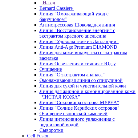
Назад
Bernard Cassiere
Линия "Омолаживающий уход с
бакучиолом"
Антистрессовая Шоколадная линия
Линия "Восстановление энергии" с
экстрактом красного апельсина
Линия "Удовольствие из Лапландии"
Линия Anti-Age Premium DIAMOND
Линия для кожи вокруг глаз с экстрактом
василька
Линия Осветления и сияния с Юдзу
Очищение
Линия "С экстрактом ананаса"
Омолаживающая линия со спирулиной
Линия для сухой и чувствительной кожи
Линия для жирной и комбинированной кожи
"ЧИСТАЯ КОЖА"
Линия "Сокровища острова МУРЕА"
Линия "Солнце Карибских островов"
Очищение с японской камелией
Линия интенсивного увлажнения с
родниковой водой
Сыворотки
Cell Fusion