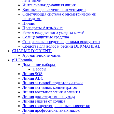
пептидами
Интенсивная домашняя линия
Комплекс для лечения пигментации
Осветляющая система с биометрическими
пептидами
Пилинг
Препараты Анти-Акне
Режим ежедневного ухода за кожей
Солнцезащитные средства
Специальные средства для кожи вокруг глаз
Средства для волос и ресниц DERMAHEAL
CHARME D’ORIENT
Ароматические масла
pH Formula
Домашние наборы
Наборы
Линия SOS
Линия АВС
Линия активной подготовки кожи
Линия активных концентратов
Линия восстановления и защиты
Линия для ежедневного ухода
Линия защита от солнца
Линия концентрированные сыворотки
Линия профессиональных масок