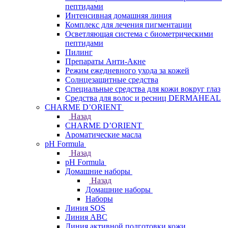
пептидами
Интенсивная домашняя линия
Комплекс для лечения пигментации
Осветляющая система с биометрическими
пептидами
Пилинг
Препараты Анти-Акне
Режим ежедневного ухода за кожей
Солнцезащитные средства
Специальные средства для кожи вокруг глаз
Средства для волос и ресниц DERMAHEAL
CHARME D’ORIENT
Назад
CHARME D’ORIENT
Ароматические масла
pH Formula
Назад
pH Formula
Домашние наборы
Назад
Домашние наборы
Наборы
Линия SOS
Линия АВС
Линия активной подготовки кожи