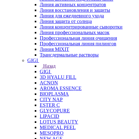
Линия активных концентратов
Линия восстановления и защиты
Линия для ежедневного ухода
Линия защита от солнца
Линия концентрированные сыворотки
Линия профессиональных масок
Профессиональная линия очищения
Профессиональная линия пилингов
Линия MIXIT
Трансдермальные растворы
GIGI
Назад
GIGI
3D HYALU FILL
ACNON
AROMA ESSENCE
BIOPLASMA
CITY NAP
ESTER C
GLYCOPURE
LIPACID
LOTUS BEAUTY
MEDICAL PEEL
MESOPRO
NEW AGE