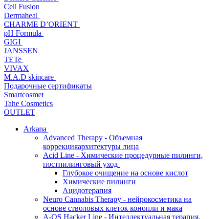
Cell Fusion
Dermaheal
CHARME D’ORIENT
pH Formula
GIGI
JANSSEN
TETe
VIVAX
M.A.D skincare
Подарочные сертификаты
Smartcosmet
Tahe Cosmetics
OUTLET
Arkana
Advanced Therapy - Объемная
коррекцияархитектуры лица
Acid Line - Химические процедурные пилинги,
постпилинговый уход
Глубокое очищение на основе кислот
Химические пилинги
Ацидотерапия
Neuro Cannabis Therapy - нейрокосметика на
основе стволовых клеток конопли и мака
A-QS Hacker Line - Интеллектуальная терапия,