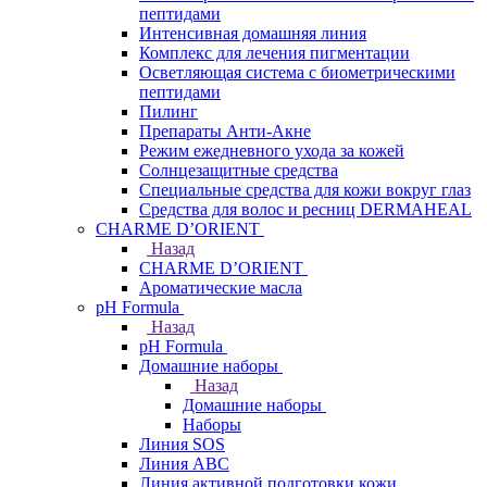
пептидами
Интенсивная домашняя линия
Комплекс для лечения пигментации
Осветляющая система с биометрическими
пептидами
Пилинг
Препараты Анти-Акне
Режим ежедневного ухода за кожей
Солнцезащитные средства
Специальные средства для кожи вокруг глаз
Средства для волос и ресниц DERMAHEAL
CHARME D’ORIENT
Назад
CHARME D’ORIENT
Ароматические масла
pH Formula
Назад
pH Formula
Домашние наборы
Назад
Домашние наборы
Наборы
Линия SOS
Линия АВС
Линия активной подготовки кожи