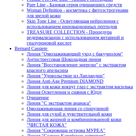
Pure Line - Базовая серия очищающих средств
Woman Definition - косметика с фитоэстрогенами
для зрелой кожи
Skin Tone Line - Осветляющая нейролиния с
использованием инновационных пептидов
TREASURE COLLECTION - Процедура
редермализации с использованием янтарной и
гиалуроновой кислот
Bernard Cassiere
Линия "Омолаживающий уход с бакучиолом"
Антистрессовая Шоколадная линия
Линия "Восстановление энергии" с экстрактом
красного апельсина
Линия "Удовольствие из Лапландии"
Линия Anti-Age Premium DIAMOND
Линия для кожи вокруг глаз с экстрактом василька
Линия Осветления и сияния с Юдзу
Очищение
Линия "С экстрактом ананаса"
Омолаживающая линия со спирулиной
Линия для сухой и чувствительной кожи
Линия для жирной и комбинированной кожи
"ЧИСТАЯ КОЖА"
Линия "Сокровища острова МУРЕА"
Линия "Солнце Карибских островов"