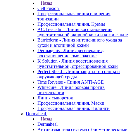
Назад
Cell Fusion
Профессиональная линия очищения,
тонизации
Профессиональная линия. Кремы
AC.Treacalm - Линия восстановления
чувствительной, жирной кожи и кожи с акне
Barriederm - Линия интенсивного ухода за
сухой и атопичной кожей
Dermagenis - Линия регенерация,
восстановление, омоложение
K Solution - Линия восстановления
чувствительной, стрессированной кожи
Perfect Sheld - Линия защиты от солнца и
окружающей среды
Time Reverse - Линия ANTI-AGE
Whitecure - Линия борьбы против
пигментации
Линия сывороток
Профессиональная линия. Маски
Профессиональная линия. Пилинги
Dermaheal
Назад
Dermaheal
Антивозрастная система с биометрическими