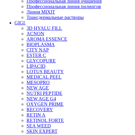
Профессиональная линия очищения
Профессиональная линия пилингов
Линия MIXIT
Трансдермальные растворы
GIGI
3D HYALU FILL
ACNON
AROMA ESSENCE
BIOPLASMA
CITY NAP
ESTER C
GLYCOPURE
LIPACID
LOTUS BEAUTY
MEDICAL PEEL
MESOPRO
NEW AGE
NUTRI PEPTIDE
NEW AGE G4
OXYGEN PRIME
RECOVERY
RETIN A
RETINOL FORTE
SEA WEED
SKIN EXPERT