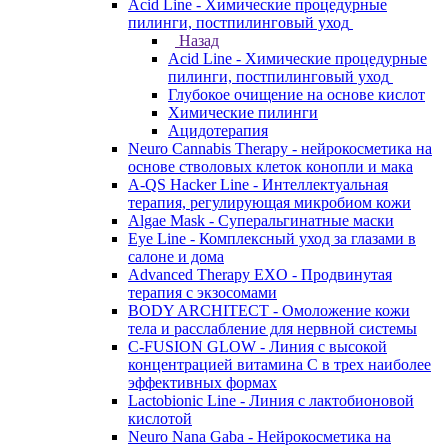
Acid Line - Химические процедурные
пилинги, постпилинговый уход
Назад
Acid Line - Химические процедурные
пилинги, постпилинговый уход
Глубокое очищение на основе кислот
Химические пилинги
Ацидотерапия
Neuro Cannabis Therapy - нейрокосметика на
основе стволовых клеток конопли и мака
A-QS Hacker Line - Интеллектуальная
терапия, регулирующая микробиом кожи
Algae Mask - Суперальгинатные маски
Eye Line - Комплексный уход за глазами в
салоне и дома
Advanced Therapy EXO - Продвинутая
терапия с экзосомами
BODY ARCHITECT - Омоложение кожи
тела и расслабление для нервной системы
C-FUSION GLOW - Линия с высокой
концентрацией витамина C в трех наиболее
эффективных формах
Lactobionic Line - Линия с лактобионовой
кислотой
Neuro Nana Gaba - Нейрокосметика на