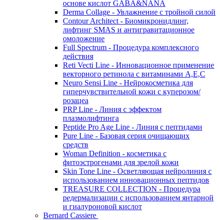
основе кислот GABA&NANA
Derma Collage - Увлажнение с тройной силой
Contour Architect - Биомикронидлинг,
лифтинг SMAS и антигравитационное
омоложение
Full Spectrum - Процедура комплексного
действия
Reti Vecti Line - Инновационное применение
векторного ретинола с витаминами A,Е,С
Neuro Sensi Line - Нейрокосметика для
гиперчувствительной кожи с куперозом/
розацеа
PRP Line - Линия с эффектом
плазмолифтинга
Peptide Pro Age Line - Линия с пептидами
Pure Line - Базовая серия очищающих
средств
Woman Definition - косметика с
фитоэстрогенами для зрелой кожи
Skin Tone Line - Осветляющая нейролиния с
использованием инновационных пептидов
TREASURE COLLECTION - Процедура
редермализации с использованием янтарной
и гиалуроновой кислот
Bernard Cassiere