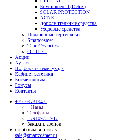
DELICATE
Environmental (Detox)
SOLAR PROTECTION
АCNE
Дополнительные средства
Уходовые средства
Подарочные сертификаты
Smartcosmet
Tahe Cosmetics
OUTLET
Акции
Аутлет
Подбор системы ухода
Кабинет эстетики
Косметологам
Бонусы
Контакты
+79109731947
Назад
Телефоны
+79109731947
Заказать звонок
по общим вопросам
sale@smartcosmet.ru