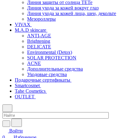
Линия защиты от солнца TETe
Линия ухода за кожей вокруг глаз
Линия ухода за кожей лица, шеи, декольте
Мезороллеры
VIVAX
M.A.D skincare
ANTI-AGE
Brightening
DELICATE
Environmental (Detox)
SOLAR PROTECTION
АCNE
Дополнительные средства
Уходовые средства
Подарочные сертификаты
Smartcosmet
Tahe Cosmetics
OUTLET
Войти
0
Избранное