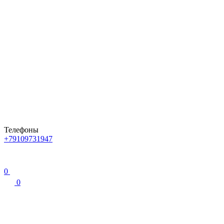
Телефоны
+79109731947
0
0