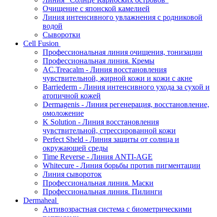
Очищение с японской камелией
Линия интенсивного увлажнения с родниковой
водой
Сыворотки
Cell Fusion
Профессиональная линия очищения, тонизации
Профессиональная линия. Кремы
AC.Treacalm - Линия восстановления
чувствительной, жирной кожи и кожи с акне
Barriederm - Линия интенсивного ухода за сухой и
атопичной кожей
Dermagenis - Линия регенерация, восстановление,
омоложение
K Solution - Линия восстановления
чувствительной, стрессированной кожи
Perfect Sheld - Линия защиты от солнца и
окружающей среды
Time Reverse - Линия ANTI-AGE
Whitecure - Линия борьбы против пигментации
Линия сывороток
Профессиональная линия. Маски
Профессиональная линия. Пилинги
Dermaheal
Антивозрастная система с биометрическими