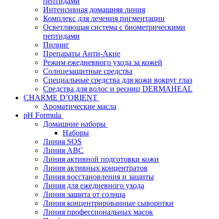
пептидами
Интенсивная домашняя линия
Комплекс для лечения пигментации
Осветляющая система с биометрическими
пептидами
Пилинг
Препараты Анти-Акне
Режим ежедневного ухода за кожей
Солнцезащитные средства
Специальные средства для кожи вокруг глаз
Средства для волос и ресниц DERMAHEAL
CHARME D’ORIENT
Ароматические масла
pH Formula
Домашние наборы
Наборы
Линия SOS
Линия АВС
Линия активной подготовки кожи
Линия активных концентратов
Линия восстановления и защиты
Линия для ежедневного ухода
Линия защита от солнца
Линия концентрированные сыворотки
Линия профессиональных масок