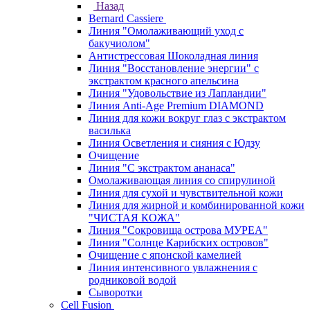
Назад
Bernard Cassiere
Линия "Омолаживающий уход с
бакучиолом"
Антистрессовая Шоколадная линия
Линия "Восстановление энергии" с
экстрактом красного апельсина
Линия "Удовольствие из Лапландии"
Линия Anti-Age Premium DIAMOND
Линия для кожи вокруг глаз с экстрактом
василька
Линия Осветления и сияния с Юдзу
Очищение
Линия "С экстрактом ананаса"
Омолаживающая линия со спирулиной
Линия для сухой и чувствительной кожи
Линия для жирной и комбинированной кожи
"ЧИСТАЯ КОЖА"
Линия "Сокровища острова МУРЕА"
Линия "Солнце Карибских островов"
Очищение с японской камелией
Линия интенсивного увлажнения с
родниковой водой
Сыворотки
Cell Fusion