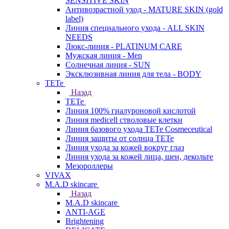
SENSITIVE SKIN
Антивозрастной уход - MATURE SKIN (gold
label)
Линия специального ухода - ALL SKIN
NEEDS
Люкс-линия - PLATINUM CARE
Мужская линия - Men
Солнечная линия - SUN
Эксклюзивная линия для тела - BODY
TETe
Назад
TETe
Линия 100% гиалуроновой кислотой
Линия medicell стволовые клетки
Линия базового ухода TETe Cosmeceutical
Линия защиты от солнца TETe
Линия ухода за кожей вокруг глаз
Линия ухода за кожей лица, шеи, декольте
Мезороллеры
VIVAX
M.A.D skincare
Назад
M.A.D skincare
ANTI-AGE
Brightening