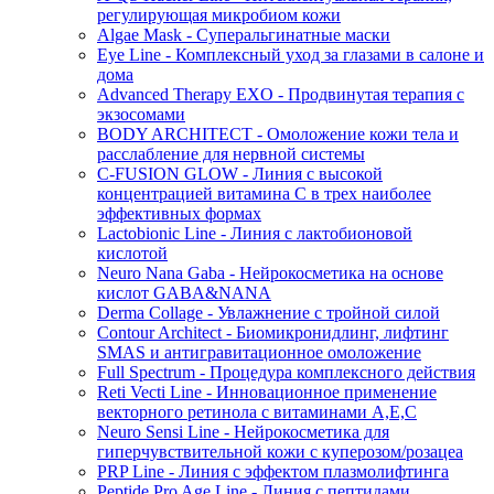
регулирующая микробиом кожи
Algae Mask - Суперальгинатные маски
Eye Line - Комплексный уход за глазами в салоне и
дома
Advanced Therapy EXO - Продвинутая терапия с
экзосомами
BODY ARCHITECT - Омоложение кожи тела и
расслабление для нервной системы
C-FUSION GLOW - Линия с высокой
концентрацией витамина C в трех наиболее
эффективных формах
Lactobionic Line - Линия с лактобионовой
кислотой
Neuro Nana Gaba - Нейрокосметика на основе
кислот GABA&NANA
Derma Collage - Увлажнение с тройной силой
Contour Architect - Биомикронидлинг, лифтинг
SMAS и антигравитационное омоложение
Full Spectrum - Процедура комплексного действия
Reti Vecti Line - Инновационное применение
векторного ретинола с витаминами A,Е,С
Neuro Sensi Line - Нейрокосметика для
гиперчувствительной кожи с куперозом/розацеа
PRP Line - Линия с эффектом плазмолифтинга
Peptide Pro Age Line - Линия с пептидами