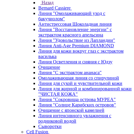
Назад
Bernard Cassiere
Линия "Омолаживающий уход с
бакучиолом"
Антистрессовая Шоколадная линия
Линия "Восстановление энергии" с
экстрактом красного апельсина
Линия "Удовольствие из Лапландии"
Линия Anti-Age Premium DIAMOND
Линия для кожи вокруг глаз с экстрактом
василька
Линия Осветления и сияния с Юдзу
Очищение
Линия "С экстрактом ананаса"
Омолаживающая линия со спирулиной
Линия для сухой и чувствительной кожи
Линия для жирной и комбинированной кожи
"ЧИСТАЯ КОЖА"
Линия "Сокровища острова МУРЕА"
Линия "Солнце Карибских островов"
Очищение с японской камелией
Линия интенсивного увлажнения с
родниковой водой
Сыворотки
Cell Fusion