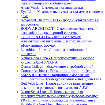
регулирующая микробиом кожи
Algae Mask - Суперальгинатные маски
Eye Line - Комплексный уход за глазами в салоне и
дома
Advanced Therapy EXO - Продвинутая терапия с
экзосомами
BODY ARCHITECT - Омоложение кожи тела и
расслабление для нервной системы
C-FUSION GLOW - Линия с высокой
концентрацией витамина C в трех наиболее
эффективных формах
Lactobionic Line - Линия с лактобионовой
кислотой
Neuro Nana Gaba - Нейрокосметика на основе
кислот GABA&NANA
Derma Collage - Увлажнение с тройной силой
Contour Architect - Биомикронидлинг, лифтинг
SMAS и антигравитационное омоложение
Full Spectrum - Процедура комплексного действия
Reti Vecti Line - Инновационное применение
векторного ретинола с витаминами A,Е,С
Neuro Sensi Line - Нейрокосметика для
гиперчувствительной кожи с куперозом/розацеа
PRP Line - Линия с эффектом плазмолифтинга
Peptide Pro Age Line - Линия с пептидами