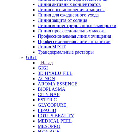
Линия активных концентратов
Линия восстановления и защиты
Линия для ежедневного ухода
Линия защита от солнца
Линия концентрированные сыворотки
Линия профессиональных масок
Профессиональная линия очищения
Профессиональная линия пилингов
Линия MIXIT
Трансдермальные растворы
GIGI
Назад
GIGI
3D HYALU FILL
ACNON
AROMA ESSENCE
BIOPLASMA
CITY NAP
ESTER C
GLYCOPURE
LIPACID
LOTUS BEAUTY
MEDICAL PEEL
MESOPRO
NEW AGE