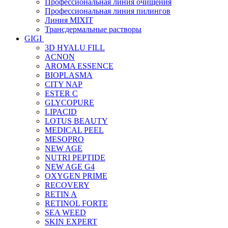
Профессиональная линия очищения
Профессиональная линия пилингов
Линия MIXIT
Трансдермальные растворы
GIGI
3D HYALU FILL
ACNON
AROMA ESSENCE
BIOPLASMA
CITY NAP
ESTER C
GLYCOPURE
LIPACID
LOTUS BEAUTY
MEDICAL PEEL
MESOPRO
NEW AGE
NUTRI PEPTIDE
NEW AGE G4
OXYGEN PRIME
RECOVERY
RETIN A
RETINOL FORTE
SEA WEED
SKIN EXPERT