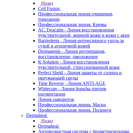
Назад
Cell Fusion
Профессиональная линия очищения,
тонизации
Профессиональная линия. Кремы
AC.Treacalm - Линия восстановления
чувствительной, жирной кожи и кожи с акне
Barriederm - Линия интенсивного ухода за
сухой и атопичной кожей
Dermagenis - Линия регенерация,
восстановление, омоложение
K Solution - Линия восстановления
чувствительной, стрессированной кожи
Perfect Sheld - Линия защиты от солнца и
окружающей среды
Time Reverse - Линия ANTI-AGE
Whitecure - Линия борьбы против
пигментации
Линия сывороток
Профессиональная линия. Маски
Профессиональная линия. Пилинги
Dermaheal
Назад
Dermaheal
Антивозрастная система с биометрическими