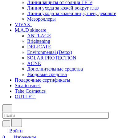
Линия защиты от солнца TETe
Линия ухода за кожей вокруг глаз
Линия ухода за кожей лица, шеи, декольте
Мезороллеры
VIVAX
M.A.D skincare
ANTI-AGE
Brightening
DELICATE
Environmental (Detox)
SOLAR PROTECTION
АCNE
Дополнительные средства
Уходовые средства
Подарочные сертификаты
Smartcosmet
Tahe Cosmetics
OUTLET
Войти
0
Избранное