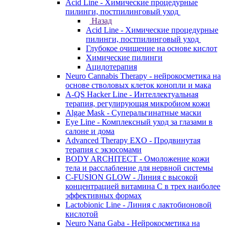
Acid Line - Химические процедурные
пилинги, постпилинговый уход
Назад
Acid Line - Химические процедурные
пилинги, постпилинговый уход
Глубокое очищение на основе кислот
Химические пилинги
Ацидотерапия
Neuro Cannabis Therapy - нейрокосметика на
основе стволовых клеток конопли и мака
A-QS Hacker Line - Интеллектуальная
терапия, регулирующая микробиом кожи
Algae Mask - Суперальгинатные маски
Eye Line - Комплексный уход за глазами в
салоне и дома
Advanced Therapy EXO - Продвинутая
терапия с экзосомами
BODY ARCHITECT - Омоложение кожи
тела и расслабление для нервной системы
C-FUSION GLOW - Линия с высокой
концентрацией витамина C в трех наиболее
эффективных формах
Lactobionic Line - Линия с лактобионовой
кислотой
Neuro Nana Gaba - Нейрокосметика на