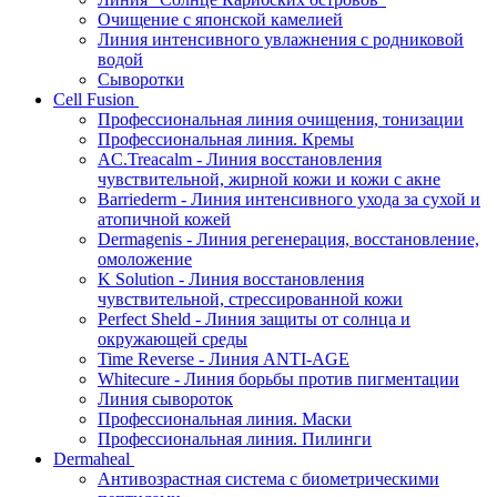
Очищение с японской камелией
Линия интенсивного увлажнения с родниковой
водой
Сыворотки
Cell Fusion
Профессиональная линия очищения, тонизации
Профессиональная линия. Кремы
AC.Treacalm - Линия восстановления
чувствительной, жирной кожи и кожи с акне
Barriederm - Линия интенсивного ухода за сухой и
атопичной кожей
Dermagenis - Линия регенерация, восстановление,
омоложение
K Solution - Линия восстановления
чувствительной, стрессированной кожи
Perfect Sheld - Линия защиты от солнца и
окружающей среды
Time Reverse - Линия ANTI-AGE
Whitecure - Линия борьбы против пигментации
Линия сывороток
Профессиональная линия. Маски
Профессиональная линия. Пилинги
Dermaheal
Антивозрастная система с биометрическими