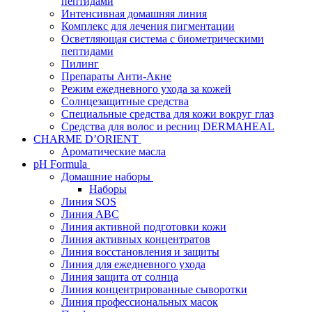
пептидами
Интенсивная домашняя линия
Комплекс для лечения пигментации
Осветляющая система с биометрическими
пептидами
Пилинг
Препараты Анти-Акне
Режим ежедневного ухода за кожей
Солнцезащитные средства
Специальные средства для кожи вокруг глаз
Средства для волос и ресниц DERMAHEAL
CHARME D’ORIENT
Ароматические масла
pH Formula
Домашние наборы
Наборы
Линия SOS
Линия АВС
Линия активной подготовки кожи
Линия активных концентратов
Линия восстановления и защиты
Линия для ежедневного ухода
Линия защита от солнца
Линия концентрированные сыворотки
Линия профессиональных масок