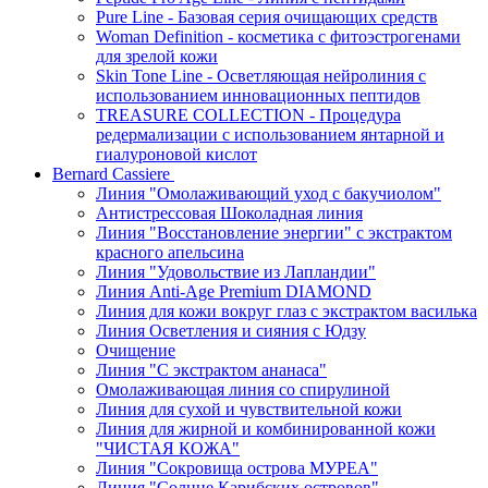
Pure Line - Базовая серия очищающих средств
Woman Definition - косметика с фитоэстрогенами
для зрелой кожи
Skin Tone Line - Осветляющая нейролиния с
использованием инновационных пептидов
TREASURE COLLECTION - Процедура
редермализации с использованием янтарной и
гиалуроновой кислот
Bernard Cassiere
Линия "Омолаживающий уход с бакучиолом"
Антистрессовая Шоколадная линия
Линия "Восстановление энергии" с экстрактом
красного апельсина
Линия "Удовольствие из Лапландии"
Линия Anti-Age Premium DIAMOND
Линия для кожи вокруг глаз с экстрактом василька
Линия Осветления и сияния с Юдзу
Очищение
Линия "С экстрактом ананаса"
Омолаживающая линия со спирулиной
Линия для сухой и чувствительной кожи
Линия для жирной и комбинированной кожи
"ЧИСТАЯ КОЖА"
Линия "Сокровища острова МУРЕА"
Линия "Солнце Карибских островов"