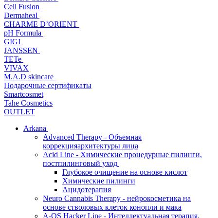
Cell Fusion
Dermaheal
CHARME D’ORIENT
pH Formula
GIGI
JANSSEN
TETe
VIVAX
M.A.D skincare
Подарочные сертификаты
Smartcosmet
Tahe Cosmetics
OUTLET
Arkana
Advanced Therapy - Объемная
коррекцияархитектуры лица
Acid Line - Химические процедурные пилинги,
постпилинговый уход
Глубокое очищение на основе кислот
Химические пилинги
Ацидотерапия
Neuro Cannabis Therapy - нейрокосметика на
основе стволовых клеток конопли и мака
A-QS Hacker Line - Интеллектуальная терапия,