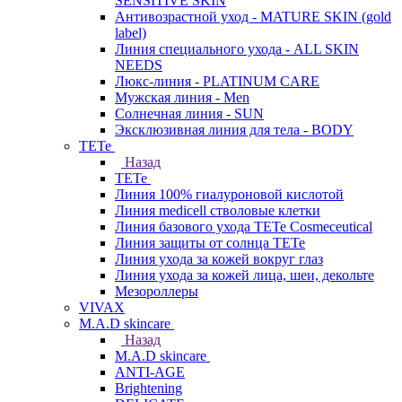
SENSITIVE SKIN
Антивозрастной уход - MATURE SKIN (gold
label)
Линия специального ухода - ALL SKIN
NEEDS
Люкс-линия - PLATINUM CARE
Мужская линия - Men
Солнечная линия - SUN
Эксклюзивная линия для тела - BODY
TETe
Назад
TETe
Линия 100% гиалуроновой кислотой
Линия medicell стволовые клетки
Линия базового ухода TETe Cosmeceutical
Линия защиты от солнца TETe
Линия ухода за кожей вокруг глаз
Линия ухода за кожей лица, шеи, декольте
Мезороллеры
VIVAX
M.A.D skincare
Назад
M.A.D skincare
ANTI-AGE
Brightening