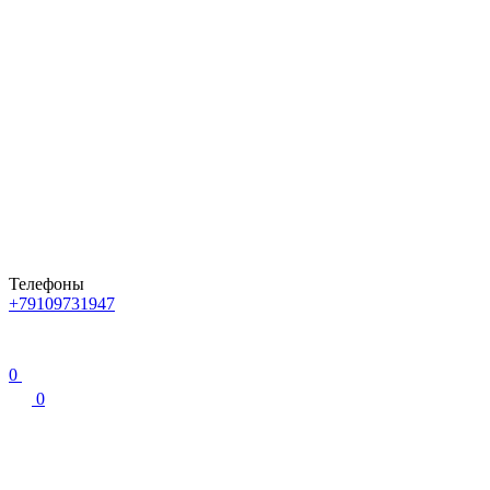
Телефоны
+79109731947
0
0