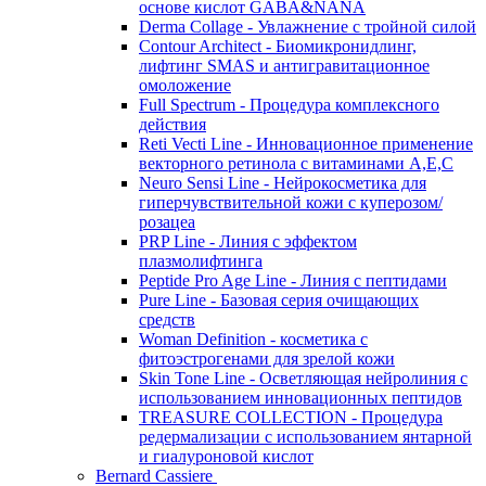
основе кислот GABA&NANA
Derma Collage - Увлажнение с тройной силой
Contour Architect - Биомикронидлинг,
лифтинг SMAS и антигравитационное
омоложение
Full Spectrum - Процедура комплексного
действия
Reti Vecti Line - Инновационное применение
векторного ретинола с витаминами A,Е,С
Neuro Sensi Line - Нейрокосметика для
гиперчувствительной кожи с куперозом/
розацеа
PRP Line - Линия с эффектом
плазмолифтинга
Peptide Pro Age Line - Линия с пептидами
Pure Line - Базовая серия очищающих
средств
Woman Definition - косметика с
фитоэстрогенами для зрелой кожи
Skin Tone Line - Осветляющая нейролиния с
использованием инновационных пептидов
TREASURE COLLECTION - Процедура
редермализации с использованием янтарной
и гиалуроновой кислот
Bernard Cassiere