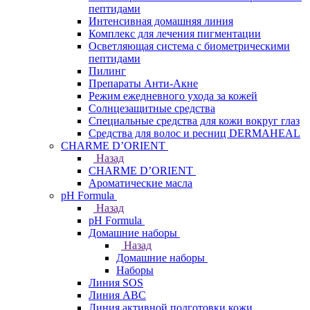
пептидами
Интенсивная домашняя линия
Комплекс для лечения пигментации
Осветляющая система с биометрическими
пептидами
Пилинг
Препараты Анти-Акне
Режим ежедневного ухода за кожей
Солнцезащитные средства
Специальные средства для кожи вокруг глаз
Средства для волос и ресниц DERMAHEAL
CHARME D’ORIENT
Назад
CHARME D’ORIENT
Ароматические масла
pH Formula
Назад
pH Formula
Домашние наборы
Назад
Домашние наборы
Наборы
Линия SOS
Линия АВС
Линия активной подготовки кожи