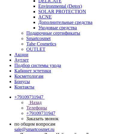
DELICATE
Environmental (Detox)
SOLAR PROTECTION
АCNE
Дополнительные средства
Уходовые средства
Подарочные сертификаты
Smartcosmet
Tahe Cosmetics
OUTLET
Акции
Аутлет
Подбор системы ухода
Кабинет эстетики
Косметологам
Бонусы
Контакты
+79109731947
Назад
Телефоны
+79109731947
Заказать звонок
по общим вопросам
sale@smartcosmet.ru