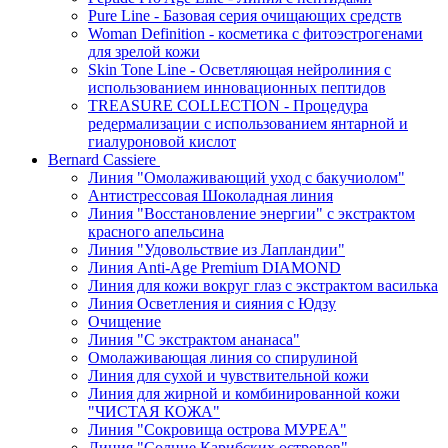
Pure Line - Базовая серия очищающих средств
Woman Definition - косметика с фитоэстрогенами
для зрелой кожи
Skin Tone Line - Осветляющая нейролиния с
использованием инновационных пептидов
TREASURE COLLECTION - Процедура
редермализации с использованием янтарной и
гиалуроновой кислот
Bernard Cassiere
Линия "Омолаживающий уход с бакучиолом"
Антистрессовая Шоколадная линия
Линия "Восстановление энергии" с экстрактом
красного апельсина
Линия "Удовольствие из Лапландии"
Линия Anti-Age Premium DIAMOND
Линия для кожи вокруг глаз с экстрактом василька
Линия Осветления и сияния с Юдзу
Очищение
Линия "С экстрактом ананаса"
Омолаживающая линия со спирулиной
Линия для сухой и чувствительной кожи
Линия для жирной и комбинированной кожи
"ЧИСТАЯ КОЖА"
Линия "Сокровища острова МУРЕА"
Линия "Солнце Карибских островов"