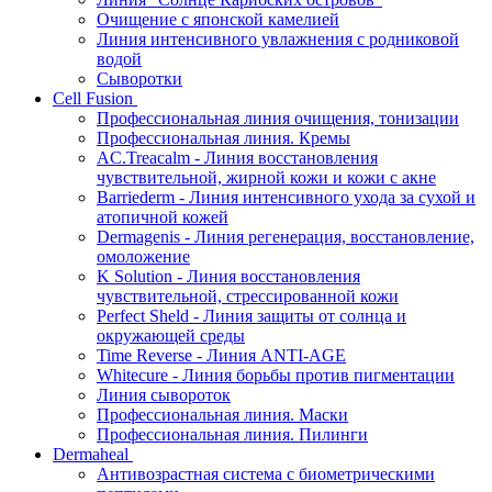
Очищение с японской камелией
Линия интенсивного увлажнения с родниковой
водой
Сыворотки
Cell Fusion
Профессиональная линия очищения, тонизации
Профессиональная линия. Кремы
AC.Treacalm - Линия восстановления
чувствительной, жирной кожи и кожи с акне
Barriederm - Линия интенсивного ухода за сухой и
атопичной кожей
Dermagenis - Линия регенерация, восстановление,
омоложение
K Solution - Линия восстановления
чувствительной, стрессированной кожи
Perfect Sheld - Линия защиты от солнца и
окружающей среды
Time Reverse - Линия ANTI-AGE
Whitecure - Линия борьбы против пигментации
Линия сывороток
Профессиональная линия. Маски
Профессиональная линия. Пилинги
Dermaheal
Антивозрастная система с биометрическими