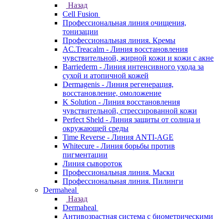
Назад
Cell Fusion
Профессиональная линия очищения,
тонизации
Профессиональная линия. Кремы
AC.Treacalm - Линия восстановления
чувствительной, жирной кожи и кожи с акне
Barriederm - Линия интенсивного ухода за
сухой и атопичной кожей
Dermagenis - Линия регенерация,
восстановление, омоложение
K Solution - Линия восстановления
чувствительной, стрессированной кожи
Perfect Sheld - Линия защиты от солнца и
окружающей среды
Time Reverse - Линия ANTI-AGE
Whitecure - Линия борьбы против
пигментации
Линия сывороток
Профессиональная линия. Маски
Профессиональная линия. Пилинги
Dermaheal
Назад
Dermaheal
Антивозрастная система с биометрическими