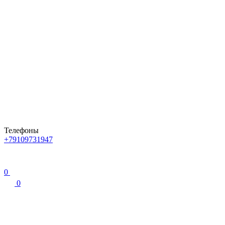
Телефоны
+79109731947
0
0