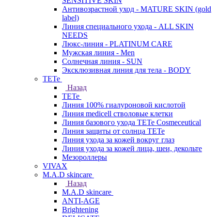
SENSITIVE SKIN
Антивозрастной уход - MATURE SKIN (gold
label)
Линия специального ухода - ALL SKIN
NEEDS
Люкс-линия - PLATINUM CARE
Мужская линия - Men
Солнечная линия - SUN
Эксклюзивная линия для тела - BODY
TETe
Назад
TETe
Линия 100% гиалуроновой кислотой
Линия medicell стволовые клетки
Линия базового ухода TETe Cosmeceutical
Линия защиты от солнца TETe
Линия ухода за кожей вокруг глаз
Линия ухода за кожей лица, шеи, декольте
Мезороллеры
VIVAX
M.A.D skincare
Назад
M.A.D skincare
ANTI-AGE
Brightening