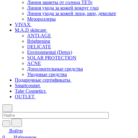
Линия защиты от солнца TETe
Линия ухода за кожей вокруг глаз
Линия ухода за кожей лица, шеи, декольте
Мезороллеры
VIVAX
M.A.D skincare
ANTI-AGE
Brightening
DELICATE
Environmental (Detox)
SOLAR PROTECTION
АCNE
Дополнительные средства
Уходовые средства
Подарочные сертификаты
Smartcosmet
Tahe Cosmetics
OUTLET
Войти
0
Избранное