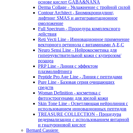
основе кислот GABA&NANA
Derma Collage - Увлажнение с тройной силой
Contour Architect - Биомикронидлинг,
лифтинг SMAS и антигравитационное
омоложение
Full Spectrum - Процедура комплексного
действия
Reti Vecti Line - Инновационное применение
векторного ретинола с витаминами A,Е,С
Neuro Sensi Line - Нейрокосметика для
гиперчувствительной кожи с куперозом/
розацеа
PRP Line - Линия с эффектом
плазмолифтинга
Peptide Pro Age Line - Линия с пептидами
Pure Line - Базовая серия очищающих
средств
Woman Definition - косметика с
фитоэстрогенами для зрелой кожи
Skin Tone Line - Осветляющая нейролиния с
использованием инновационных пептидов
TREASURE COLLECTION - Процедура
редермализации с использованием янтарной
и гиалуроновой кислот
Bernard Cassiere