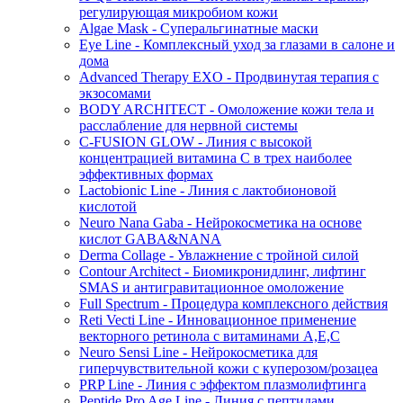
регулирующая микробиом кожи
Algae Mask - Суперальгинатные маски
Eye Line - Комплексный уход за глазами в салоне и
дома
Advanced Therapy EXO - Продвинутая терапия с
экзосомами
BODY ARCHITECT - Омоложение кожи тела и
расслабление для нервной системы
C-FUSION GLOW - Линия с высокой
концентрацией витамина C в трех наиболее
эффективных формах
Lactobionic Line - Линия с лактобионовой
кислотой
Neuro Nana Gaba - Нейрокосметика на основе
кислот GABA&NANA
Derma Collage - Увлажнение с тройной силой
Contour Architect - Биомикронидлинг, лифтинг
SMAS и антигравитационное омоложение
Full Spectrum - Процедура комплексного действия
Reti Vecti Line - Инновационное применение
векторного ретинола с витаминами A,Е,С
Neuro Sensi Line - Нейрокосметика для
гиперчувствительной кожи с куперозом/розацеа
PRP Line - Линия с эффектом плазмолифтинга
Peptide Pro Age Line - Линия с пептидами