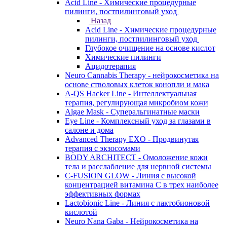
Acid Line - Химические процедурные
пилинги, постпилинговый уход
Назад
Acid Line - Химические процедурные
пилинги, постпилинговый уход
Глубокое очищение на основе кислот
Химические пилинги
Ацидотерапия
Neuro Cannabis Therapy - нейрокосметика на
основе стволовых клеток конопли и мака
A-QS Hacker Line - Интеллектуальная
терапия, регулирующая микробиом кожи
Algae Mask - Суперальгинатные маски
Eye Line - Комплексный уход за глазами в
салоне и дома
Advanced Therapy EXO - Продвинутая
терапия с экзосомами
BODY ARCHITECT - Омоложение кожи
тела и расслабление для нервной системы
C-FUSION GLOW - Линия с высокой
концентрацией витамина C в трех наиболее
эффективных формах
Lactobionic Line - Линия с лактобионовой
кислотой
Neuro Nana Gaba - Нейрокосметика на