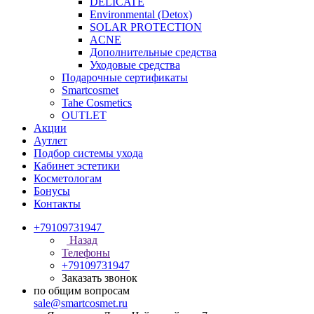
DELICATE
Environmental (Detox)
SOLAR PROTECTION
АCNE
Дополнительные средства
Уходовые средства
Подарочные сертификаты
Smartcosmet
Tahe Cosmetics
OUTLET
Акции
Аутлет
Подбор системы ухода
Кабинет эстетики
Косметологам
Бонусы
Контакты
+79109731947
Назад
Телефоны
+79109731947
Заказать звонок
по общим вопросам
sale@smartcosmet.ru