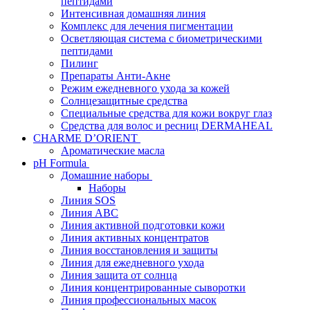
пептидами
Интенсивная домашняя линия
Комплекс для лечения пигментации
Осветляющая система с биометрическими
пептидами
Пилинг
Препараты Анти-Акне
Режим ежедневного ухода за кожей
Солнцезащитные средства
Специальные средства для кожи вокруг глаз
Средства для волос и ресниц DERMAHEAL
CHARME D’ORIENT
Ароматические масла
pH Formula
Домашние наборы
Наборы
Линия SOS
Линия АВС
Линия активной подготовки кожи
Линия активных концентратов
Линия восстановления и защиты
Линия для ежедневного ухода
Линия защита от солнца
Линия концентрированные сыворотки
Линия профессиональных масок