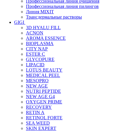
Профессиональная линия очищения
Профессиональная линия пилингов
Линия MIXIT
Трансдермальные растворы
GIGI
3D HYALU FILL
ACNON
AROMA ESSENCE
BIOPLASMA
CITY NAP
ESTER C
GLYCOPURE
LIPACID
LOTUS BEAUTY
MEDICAL PEEL
MESOPRO
NEW AGE
NUTRI PEPTIDE
NEW AGE G4
OXYGEN PRIME
RECOVERY
RETIN A
RETINOL FORTE
SEA WEED
SKIN EXPERT