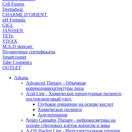
Cell Fusion
Dermaheal
CHARME D’ORIENT
pH Formula
GIGI
JANSSEN
TETe
VIVAX
M.A.D skincare
Подарочные сертификаты
Smartcosmet
Tahe Cosmetics
OUTLET
Arkana
Advanced Therapy - Объемная
коррекцияархитектуры лица
Acid Line - Химические процедурные пилинги,
постпилинговый уход
Глубокое очищение на основе кислот
Химические пилинги
Ацидотерапия
Neuro Cannabis Therapy - нейрокосметика на
основе стволовых клеток конопли и мака
A-QS Hacker Line - Интеллектуальная терапия,