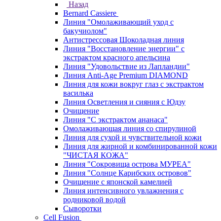
Назад
Bernard Cassiere
Линия "Омолаживающий уход с
бакучиолом"
Антистрессовая Шоколадная линия
Линия "Восстановление энергии" с
экстрактом красного апельсина
Линия "Удовольствие из Лапландии"
Линия Anti-Age Premium DIAMOND
Линия для кожи вокруг глаз с экстрактом
василька
Линия Осветления и сияния с Юдзу
Очищение
Линия "С экстрактом ананаса"
Омолаживающая линия со спирулиной
Линия для сухой и чувствительной кожи
Линия для жирной и комбинированной кожи
"ЧИСТАЯ КОЖА"
Линия "Сокровища острова МУРЕА"
Линия "Солнце Карибских островов"
Очищение с японской камелией
Линия интенсивного увлажнения с
родниковой водой
Сыворотки
Cell Fusion