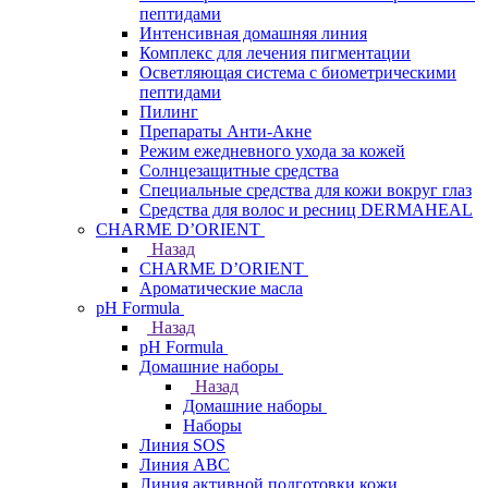
пептидами
Интенсивная домашняя линия
Комплекс для лечения пигментации
Осветляющая система с биометрическими
пептидами
Пилинг
Препараты Анти-Акне
Режим ежедневного ухода за кожей
Солнцезащитные средства
Специальные средства для кожи вокруг глаз
Средства для волос и ресниц DERMAHEAL
CHARME D’ORIENT
Назад
CHARME D’ORIENT
Ароматические масла
pH Formula
Назад
pH Formula
Домашние наборы
Назад
Домашние наборы
Наборы
Линия SOS
Линия АВС
Линия активной подготовки кожи