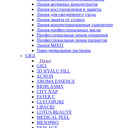
Линия активных концентратов
Линия восстановления и защиты
Линия для ежедневного ухода
Линия защита от солнца
Линия концентрированные сыворотки
Линия профессиональных масок
Профессиональная линия очищения
Профессиональная линия пилингов
Линия MIXIT
Трансдермальные растворы
GIGI
Назад
GIGI
3D HYALU FILL
ACNON
AROMA ESSENCE
BIOPLASMA
CITY NAP
ESTER C
GLYCOPURE
LIPACID
LOTUS BEAUTY
MEDICAL PEEL
MESOPRO
NEW AGE