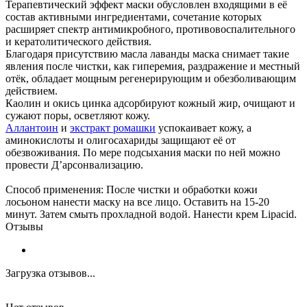
Терапевтический эффект маски обусловлен входящими в её
состав активными ингредиентами, сочетание которых
расширяет спектр антимикробного, противовоспалительного
и кератолитического действия.
Благодаря присутствию масла лаванды маска снимает такие
явления после чистки, как гиперемия, раздражение и местный
отёк, обладает мощным регенерирующим и обезболивающим
действием.
Каолин и окись цинка адсорбируют кожный жир, очищают и
сужают поры, осветляют кожу.
Аллантоин
и
экстракт ромашки
успокаивает кожу, а
аминокислоты и олигосахариды защищают её от
обезвоживания. По мере подсыхания маски по ней можно
провести Д’арсонвализацию.
Способ применения: После чистки и обработки кожи
лосьоном нанести маску на все лицо. Оставить на 15-20
минут. Затем смыть прохладной водой. Нанести крем Lipacid.
Отзывы
Загрузка отзывов...