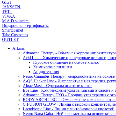
GIGI
JANSSEN
TETe
VIVAX
M.A.D skincare
Подарочные сертификаты
Smartcosmet
Tahe Cosmetics
OUTLET
Arkana
Advanced Therapy - Объемная коррекцияархитектур
Acid Line - Химические процедурные пилинги, по
Глубокое очищение на основе кислот
Химические пилинги
Ацидотерапия
Neuro Cannabis Therapy - нейрокосметика на основе
A-QS Hacker Line - Интеллектуальная терапия, ре
Algae Mask - Суперальгинатные маски
Eye Line - Комплексный уход за глазами в салоне и 
Advanced Therapy EXO - Продвинутая терапия с эк
BODY ARCHITECT - Омоложение кожи тела и рассл
C-FUSION GLOW - Линия с высокой концентрацией
Lactobionic Line - Линия с лактобионовой кислотой
Neuro Nana Gaba - Нейрокосметика на основе к