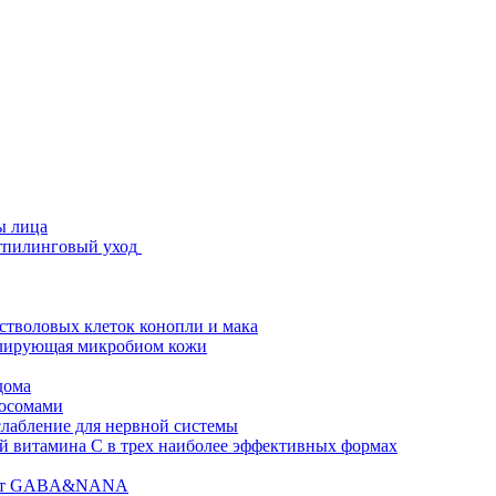
ы лица
стпилинговый уход
 стволовых клеток конопли и мака
гулирующая микробиом кожи
дома
зосомами
абление для нервной системы
 витамина C в трех наиболее эффективных формах
ислот GABA&NANA