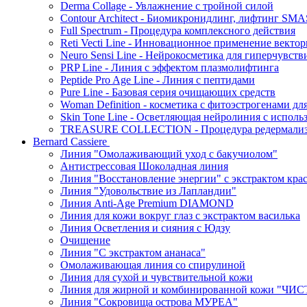
Derma Collage - Увлажнение с тройной силой
Contour Architect - Биомикронидлинг, лифтинг SM
Full Spectrum - Процедура комплексного действия
Reti Vecti Line - Инновационное применение векто
Neuro Sensi Line - Нейрокосметика для гиперчувств
PRP Line - Линия с эффектом плазмолифтинга
Peptide Pro Age Line - Линия с пептидами
Pure Line - Базовая серия очищающих средств
Woman Definition - косметика с фитоэстрогенами дл
Skin Tone Line - Осветляющая нейролиния с испол
TREASURE COLLECTION - Процедура редермализац
Bernard Cassiere
Линия "Омолаживающий уход с бакучиолом"
Антистрессовая Шоколадная линия
Линия "Восстановление энергии" с экстрактом кра
Линия "Удовольствие из Лапландии"
Линия Anti-Age Premium DIAMOND
Линия для кожи вокруг глаз с экстрактом василька
Линия Осветления и сияния с Юдзу
Очищение
Линия "С экстрактом ананаса"
Омолаживающая линия со спирулиной
Линия для сухой и чувствительной кожи
Линия для жирной и комбинированной кожи "Ч
Линия "Сокровища острова МУРЕА"