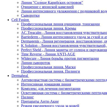
Линия "Солнце Карибских островов"
Очищение с японской камелией
Линия интенсивного увлажнения с родниковой вод
Сыворотки
Cell Fusion
Профессиональная линия очищения, тонизации
Профессиональная линия. Кремы
AC.Treacalm - Линия восстановления чувствительно
Barriederm - Линия интенсивного ухода за сухой и 
Dermagenis - Линия регенерация, восстановление, 
K Solution - Линия восстановления чувствительной
Perfect Sheld - Линия защиты от солнца и окружаю
Time Reverse - Линия ANTI-AGE
Whitecure - Линия борьбы против пигментации
Линия сывороток
Профессиональная линия. Маски
Профессиональная линия. Пилинги
Dermaheal
Антивозрастная система с биометрическими пепти
Интенсивная домашняя линия
Комплекс для лечения пигментации
Осветляющая система с биометрическими пептида
Пилинг
Препараты Анти-Акне
Режим ежедневного ухода за кожей