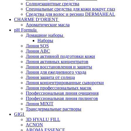
Солнцезащитные средства
Специальные средства для кожи вокруг глаз
Средства для волос и ресниц DERMAHEAL
CHARME D’ORIENT
Ароматические масла
pH Formula
Домашние наборы
Наборы
Линия SOS
Линия АВС
Линия активной подготовки кожи
Линия активных концентратов
Линия восстановления и защиты
Линия для ежедневного ухода
Линия защита от солнца
Линия концентрированные сыворотки
Линия профессиональных масок
Профессиональная линия очищения
Профессиональная линия пилингов
Линия MIXIT
Трансдермальные растворы
GIGI
3D HYALU FILL
ACNON
AROMA ESSENCE