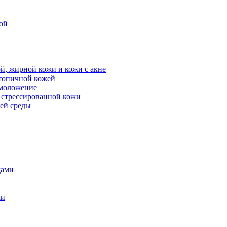
ой
й, жирной кожи и кожи с акне
атопичной кожей
омоложение
, стрессированной кожи
щей среды
дами
ми