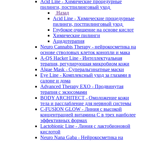
Acid Line - Химические процедурные
пилинги, постпилинговый уход
Назад
Acid Line - Химические процедурные
пилинги, постпилинговый уход
Глубокое очищение на основе кислот
Химические пилинги
Ацидотерапия
Neuro Cannabis Therapy - нейрокосметика на
основе стволовых клеток конопли и мака
A-QS Hacker Line - Интеллектуальная
терапия, регулирующая микробиом кожи
Algae Mask - Суперальгинатные маски
Eye Line - Комплексный уход за глазами в
салоне и дома
Advanced Therapy EXO - Продвинутая
терапия с экзосомами
BODY ARCHITECT - Омоложение кожи
тела и расслабление для нервной системы
C-FUSION GLOW - Линия с высокой
концентрацией витамина C в трех наиболее
эффективных формах
Lactobionic Line - Линия с лактобионовой
кислотой
Neuro Nana Gaba - Нейрокосметика на