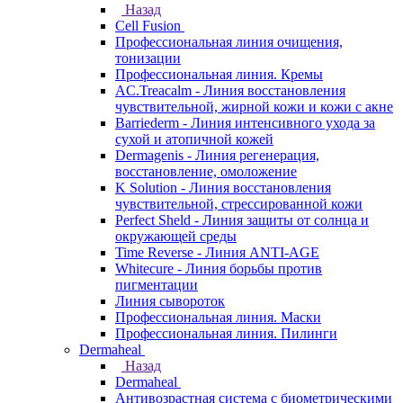
Назад
Cell Fusion
Профессиональная линия очищения,
тонизации
Профессиональная линия. Кремы
AC.Treacalm - Линия восстановления
чувствительной, жирной кожи и кожи с акне
Barriederm - Линия интенсивного ухода за
сухой и атопичной кожей
Dermagenis - Линия регенерация,
восстановление, омоложение
K Solution - Линия восстановления
чувствительной, стрессированной кожи
Perfect Sheld - Линия защиты от солнца и
окружающей среды
Time Reverse - Линия ANTI-AGE
Whitecure - Линия борьбы против
пигментации
Линия сывороток
Профессиональная линия. Маски
Профессиональная линия. Пилинги
Dermaheal
Назад
Dermaheal
Антивозрастная система с биометрическими