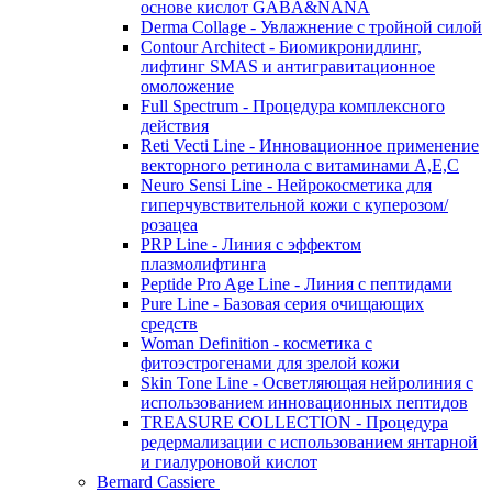
основе кислот GABA&NANA
Derma Collage - Увлажнение с тройной силой
Contour Architect - Биомикронидлинг,
лифтинг SMAS и антигравитационное
омоложение
Full Spectrum - Процедура комплексного
действия
Reti Vecti Line - Инновационное применение
векторного ретинола с витаминами A,Е,С
Neuro Sensi Line - Нейрокосметика для
гиперчувствительной кожи с куперозом/
розацеа
PRP Line - Линия с эффектом
плазмолифтинга
Peptide Pro Age Line - Линия с пептидами
Pure Line - Базовая серия очищающих
средств
Woman Definition - косметика с
фитоэстрогенами для зрелой кожи
Skin Tone Line - Осветляющая нейролиния с
использованием инновационных пептидов
TREASURE COLLECTION - Процедура
редермализации с использованием янтарной
и гиалуроновой кислот
Bernard Cassiere