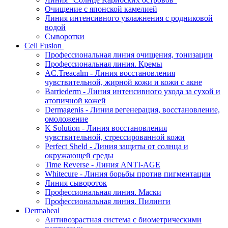
Очищение с японской камелией
Линия интенсивного увлажнения с родниковой
водой
Сыворотки
Cell Fusion
Профессиональная линия очищения, тонизации
Профессиональная линия. Кремы
AC.Treacalm - Линия восстановления
чувствительной, жирной кожи и кожи с акне
Barriederm - Линия интенсивного ухода за сухой и
атопичной кожей
Dermagenis - Линия регенерация, восстановление,
омоложение
K Solution - Линия восстановления
чувствительной, стрессированной кожи
Perfect Sheld - Линия защиты от солнца и
окружающей среды
Time Reverse - Линия ANTI-AGE
Whitecure - Линия борьбы против пигментации
Линия сывороток
Профессиональная линия. Маски
Профессиональная линия. Пилинги
Dermaheal
Антивозрастная система с биометрическими