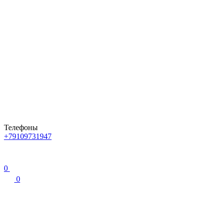
Телефоны
+79109731947
0
0