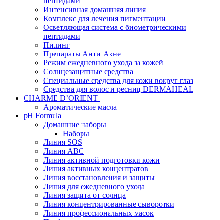
пептидами
Интенсивная домашняя линия
Комплекс для лечения пигментации
Осветляющая система с биометрическими
пептидами
Пилинг
Препараты Анти-Акне
Режим ежедневного ухода за кожей
Солнцезащитные средства
Специальные средства для кожи вокруг глаз
Средства для волос и ресниц DERMAHEAL
CHARME D’ORIENT
Ароматические масла
pH Formula
Домашние наборы
Наборы
Линия SOS
Линия АВС
Линия активной подготовки кожи
Линия активных концентратов
Линия восстановления и защиты
Линия для ежедневного ухода
Линия защита от солнца
Линия концентрированные сыворотки
Линия профессиональных масок