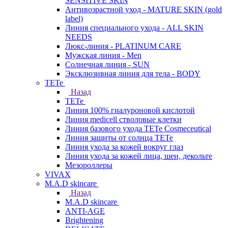
SENSITIVE SKIN
Антивозрастной уход - MATURE SKIN (gold
label)
Линия специального ухода - ALL SKIN
NEEDS
Люкс-линия - PLATINUM CARE
Мужская линия - Men
Солнечная линия - SUN
Эксклюзивная линия для тела - BODY
TETe
Назад
TETe
Линия 100% гиалуроновой кислотой
Линия medicell стволовые клетки
Линия базового ухода TETe Cosmeceutical
Линия защиты от солнца TETe
Линия ухода за кожей вокруг глаз
Линия ухода за кожей лица, шеи, декольте
Мезороллеры
VIVAX
M.A.D skincare
Назад
M.A.D skincare
ANTI-AGE
Brightening