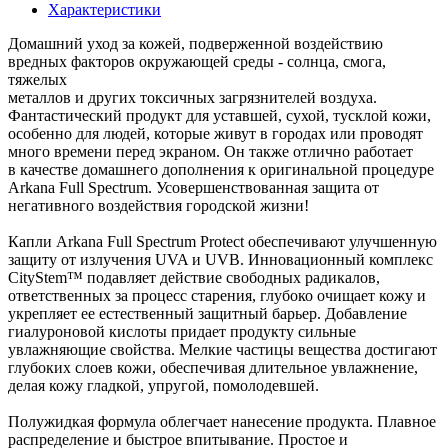
Характеристики
Домашний уход за кожей, подверженной воздействию
вредных факторов окружающей среды - солнца, смога,
тяжелых
металлов и других токсичных загрязнителей воздуха.
Фантастический продукт для уставшей, сухой, тусклой кожи,
особенно для людей, которые живут в городах или проводят
много времени перед экраном. Он также отлично работает
в качестве домашнего дополнения к оригинальной процедуре
Arkana Full Spectrum. Усовершенствованная защита от
негативного воздействия городской жизни!
Капли Arkana Full Spectrum Protect обеспечивают улучшенную
защиту от излучения UVA и UVB. Инновационный комплекс
CityStem™ подавляет действие свободных радикалов,
ответственных за процесс старения, глубоко очищает кожу и
укрепляет ее естественный защитный барьер. Добавление
гиалуроновой кислоты придает продукту сильные
увлажняющие свойства. Мелкие частицы вещества достигают
глубоких слоев кожи, обеспечивая длительное увлажнение,
делая кожу гладкой, упругой, помолодевшей.
Полужидкая формула облегчает нанесение продукта. Плавное
распределение и быстрое впитывание. Простое и