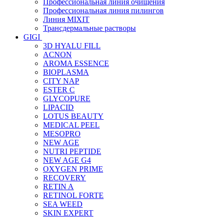
Профессиональная линия очищения
Профессиональная линия пилингов
Линия MIXIT
Трансдермальные растворы
GIGI
3D HYALU FILL
ACNON
AROMA ESSENCE
BIOPLASMA
CITY NAP
ESTER C
GLYCOPURE
LIPACID
LOTUS BEAUTY
MEDICAL PEEL
MESOPRO
NEW AGE
NUTRI PEPTIDE
NEW AGE G4
OXYGEN PRIME
RECOVERY
RETIN A
RETINOL FORTE
SEA WEED
SKIN EXPERT