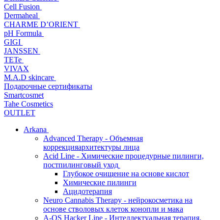
Cell Fusion
Dermaheal
CHARME D’ORIENT
pH Formula
GIGI
JANSSEN
TETe
VIVAX
M.A.D skincare
Подарочные сертификаты
Smartcosmet
Tahe Cosmetics
OUTLET
Arkana
Advanced Therapy - Объемная
коррекцияархитектуры лица
Acid Line - Химические процедурные пилинги,
постпилинговый уход
Глубокое очищение на основе кислот
Химические пилинги
Ацидотерапия
Neuro Cannabis Therapy - нейрокосметика на
основе стволовых клеток конопли и мака
A-QS Hacker Line - Интеллектуальная терапия,