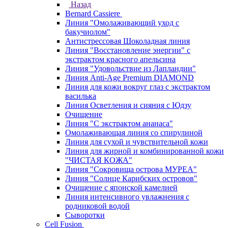
Назад
Bernard Cassiere
Линия "Омолаживающий уход с
бакучиолом"
Антистрессовая Шоколадная линия
Линия "Восстановление энергии" с
экстрактом красного апельсина
Линия "Удовольствие из Лапландии"
Линия Anti-Age Premium DIAMOND
Линия для кожи вокруг глаз с экстрактом
василька
Линия Осветления и сияния с Юдзу
Очищение
Линия "С экстрактом ананаса"
Омолаживающая линия со спирулиной
Линия для сухой и чувствительной кожи
Линия для жирной и комбинированной кожи
"ЧИСТАЯ КОЖА"
Линия "Сокровища острова МУРЕА"
Линия "Солнце Карибских островов"
Очищение с японской камелией
Линия интенсивного увлажнения с
родниковой водой
Сыворотки
Cell Fusion