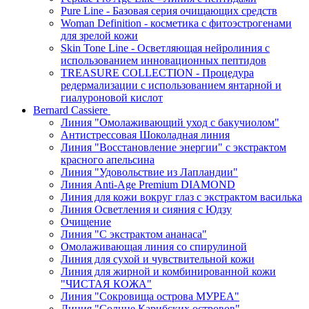
Pure Line - Базовая серия очищающих средств
Woman Definition - косметика с фитоэстрогенами
для зрелой кожи
Skin Tone Line - Осветляющая нейролиния с
использованием инновационных пептидов
TREASURE COLLECTION - Процедура
редермализации с использованием янтарной и
гиалуроновой кислот
Bernard Cassiere
Линия "Омолаживающий уход с бакучиолом"
Антистрессовая Шоколадная линия
Линия "Восстановление энергии" с экстрактом
красного апельсина
Линия "Удовольствие из Лапландии"
Линия Anti-Age Premium DIAMOND
Линия для кожи вокруг глаз с экстрактом василька
Линия Осветления и сияния с Юдзу
Очищение
Линия "С экстрактом ананаса"
Омолаживающая линия со спирулиной
Линия для сухой и чувствительной кожи
Линия для жирной и комбинированной кожи
"ЧИСТАЯ КОЖА"
Линия "Сокровища острова МУРЕА"
Линия "Солнце Карибских островов"