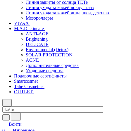
Линия защиты от солнца TETe
Линия ухода за кожей вокруг глаз
Линия ухода за кожей лица, шеи, декольте
Мезороллеры
VIVAX
M.A.D skincare
ANTI-AGE
Brightening
DELICATE
Environmental (Detox)
SOLAR PROTECTION
АCNE
Дополнительные средства
Уходовые средства
Подарочные сертификаты
Smartcosmet
Tahe Cosmetics
OUTLET
Войти
0
Избранное