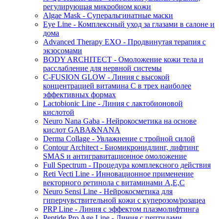
регулирующая микробиом кожи
Algae Mask - Суперальгинатные маски
Eye Line - Комплексный уход за глазами в салоне и
дома
Advanced Therapy EXO - Продвинутая терапия с
экзосомами
BODY ARCHITECT - Омоложение кожи тела и
расслабление для нервной системы
C-FUSION GLOW - Линия с высокой
концентрацией витамина C в трех наиболее
эффективных формах
Lactobionic Line - Линия с лактобионовой
кислотой
Neuro Nana Gaba - Нейрокосметика на основе
кислот GABA&NANA
Derma Collage - Увлажнение с тройной силой
Contour Architect - Биомикронидлинг, лифтинг
SMAS и антигравитационное омоложение
Full Spectrum - Процедура комплексного действия
Reti Vecti Line - Инновационное применение
векторного ретинола с витаминами A,Е,С
Neuro Sensi Line - Нейрокосметика для
гиперчувствительной кожи с куперозом/розацеа
PRP Line - Линия с эффектом плазмолифтинга
Peptide Pro Age Line - Линия с пептидами