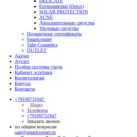
DELICATE
Environmental (Detox)
SOLAR PROTECTION
АCNE
Дополнительные средства
Уходовые средства
Подарочные сертификаты
Smartcosmet
Tahe Cosmetics
OUTLET
Акции
Аутлет
Подбор системы ухода
Кабинет эстетики
Косметологам
Бонусы
Контакты
+79109731947
Назад
Телефоны
+79109731947
Заказать звонок
по общим вопросам
sale@smartcosmet.ru