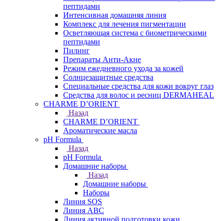
пептидами
Интенсивная домашняя линия
Комплекс для лечения пигментации
Осветляющая система с биометрическими
пептидами
Пилинг
Препараты Анти-Акне
Режим ежедневного ухода за кожей
Солнцезащитные средства
Специальные средства для кожи вокруг глаз
Средства для волос и ресниц DERMAHEAL
CHARME D’ORIENT
Назад
CHARME D’ORIENT
Ароматические масла
pH Formula
Назад
pH Formula
Домашние наборы
Назад
Домашние наборы
Наборы
Линия SOS
Линия АВС
Линия активной подготовки кожи