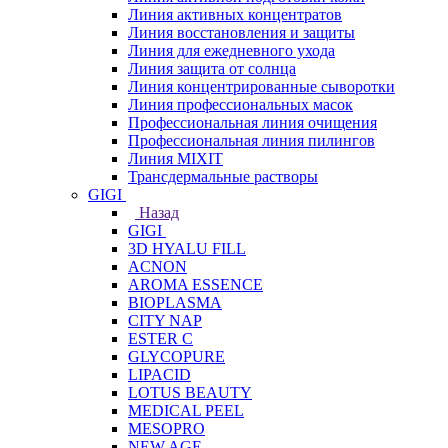
Линия активных концентратов
Линия восстановления и защиты
Линия для ежедневного ухода
Линия защита от солнца
Линия концентрированные сыворотки
Линия профессиональных масок
Профессиональная линия очищения
Профессиональная линия пилингов
Линия MIXIT
Трансдермальные растворы
GIGI
Назад
GIGI
3D HYALU FILL
ACNON
AROMA ESSENCE
BIOPLASMA
CITY NAP
ESTER C
GLYCOPURE
LIPACID
LOTUS BEAUTY
MEDICAL PEEL
MESOPRO
NEW AGE