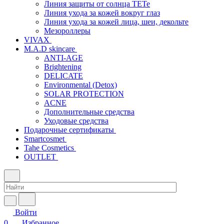
Линия защиты от солнца TETe
Линия ухода за кожей вокруг глаз
Линия ухода за кожей лица, шеи, декольте
Мезороллеры
VIVAX
M.A.D skincare
ANTI-AGE
Brightening
DELICATE
Environmental (Detox)
SOLAR PROTECTION
АCNE
Дополнительные средства
Уходовые средства
Подарочные сертификаты
Smartcosmet
Tahe Cosmetics
OUTLET
Войти
0
Избранное