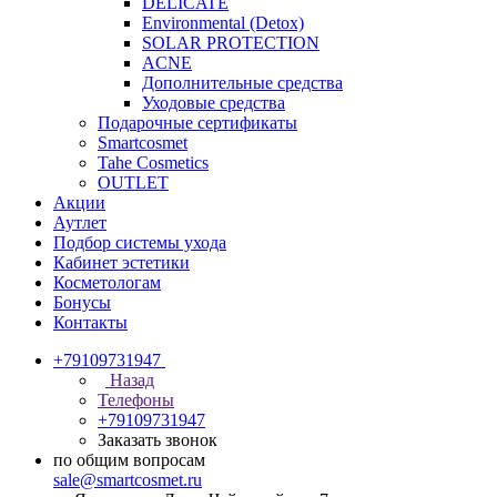
DELICATE
Environmental (Detox)
SOLAR PROTECTION
АCNE
Дополнительные средства
Уходовые средства
Подарочные сертификаты
Smartcosmet
Tahe Cosmetics
OUTLET
Акции
Аутлет
Подбор системы ухода
Кабинет эстетики
Косметологам
Бонусы
Контакты
+79109731947
Назад
Телефоны
+79109731947
Заказать звонок
по общим вопросам
sale@smartcosmet.ru