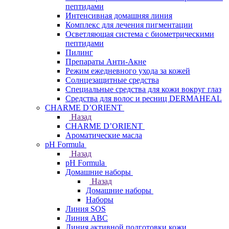
пептидами
Интенсивная домашняя линия
Комплекс для лечения пигментации
Осветляющая система с биометрическими
пептидами
Пилинг
Препараты Анти-Акне
Режим ежедневного ухода за кожей
Солнцезащитные средства
Специальные средства для кожи вокруг глаз
Средства для волос и ресниц DERMAHEAL
CHARME D’ORIENT
Назад
CHARME D’ORIENT
Ароматические масла
pH Formula
Назад
pH Formula
Домашние наборы
Назад
Домашние наборы
Наборы
Линия SOS
Линия АВС
Линия активной подготовки кожи