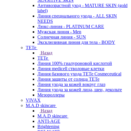
SENSITIVE SKIN
Антивозрастной уход - MATURE SKIN (gold
label)
Линия специального ухода - ALL SKIN
NEEDS
Люкс-линия - PLATINUM CARE
Мужская линия - Men
Солнечная линия - SUN
Эксклюзивная линия для тела - BODY
TETe
Назад
TETe
Линия 100% гиалуроновой кислотой
Линия medicell стволовые клетки
Линия базового ухода TETe Cosmeceutical
Линия защиты от солнца TETe
Линия ухода за кожей вокруг глаз
Линия ухода за кожей лица, шеи, декольте
Мезороллеры
VIVAX
M.A.D skincare
Назад
M.A.D skincare
ANTI-AGE
Brightening