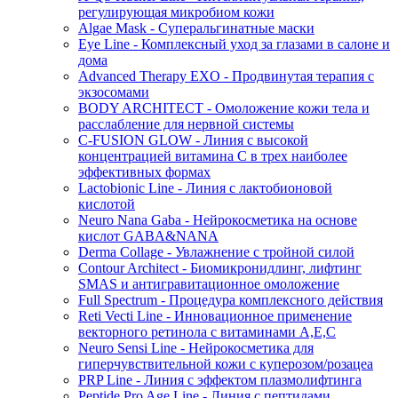
регулирующая микробиом кожи
Algae Mask - Суперальгинатные маски
Eye Line - Комплексный уход за глазами в салоне и
дома
Advanced Therapy EXO - Продвинутая терапия с
экзосомами
BODY ARCHITECT - Омоложение кожи тела и
расслабление для нервной системы
C-FUSION GLOW - Линия с высокой
концентрацией витамина C в трех наиболее
эффективных формах
Lactobionic Line - Линия с лактобионовой
кислотой
Neuro Nana Gaba - Нейрокосметика на основе
кислот GABA&NANA
Derma Collage - Увлажнение с тройной силой
Contour Architect - Биомикронидлинг, лифтинг
SMAS и антигравитационное омоложение
Full Spectrum - Процедура комплексного действия
Reti Vecti Line - Инновационное применение
векторного ретинола с витаминами A,Е,С
Neuro Sensi Line - Нейрокосметика для
гиперчувствительной кожи с куперозом/розацеа
PRP Line - Линия с эффектом плазмолифтинга
Peptide Pro Age Line - Линия с пептидами