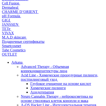
Cell Fusion
Dermaheal
CHARME D’ORIENT
pH Formula
GIGI
JANSSEN
TETe
VIVAX
M.A.D skincare
Подарочные сертификаты
Smartcosmet
Tahe Cosmetics
OUTLET
Arkana
Advanced Therapy - Объемная
коррекцияархитектуры лица
Acid Line - Химические процедурные пилинги,
постпилинговый уход
Глубокое очищение на основе кислот
Химические пилинги
Ацидотерапия
Neuro Cannabis Therapy - нейрокосметика на
основе стволовых клеток конопли и мака
A-QS Hacker Line - Интеллектуальная терапия,