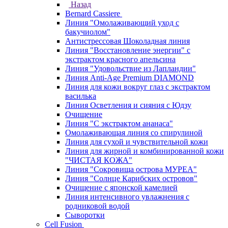
Назад
Bernard Cassiere
Линия "Омолаживающий уход с
бакучиолом"
Антистрессовая Шоколадная линия
Линия "Восстановление энергии" с
экстрактом красного апельсина
Линия "Удовольствие из Лапландии"
Линия Anti-Age Premium DIAMOND
Линия для кожи вокруг глаз с экстрактом
василька
Линия Осветления и сияния с Юдзу
Очищение
Линия "С экстрактом ананаса"
Омолаживающая линия со спирулиной
Линия для сухой и чувствительной кожи
Линия для жирной и комбинированной кожи
"ЧИСТАЯ КОЖА"
Линия "Сокровища острова МУРЕА"
Линия "Солнце Карибских островов"
Очищение с японской камелией
Линия интенсивного увлажнения с
родниковой водой
Сыворотки
Cell Fusion