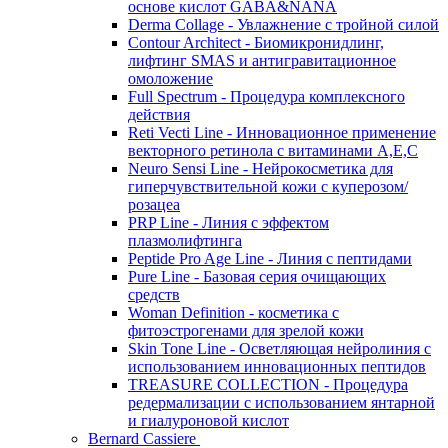
основе кислот GABA&NANA
Derma Collage - Увлажнение с тройной силой
Contour Architect - Биомикронидлинг,
лифтинг SMAS и антигравитационное
омоложение
Full Spectrum - Процедура комплексного
действия
Reti Vecti Line - Инновационное применение
векторного ретинола с витаминами A,Е,С
Neuro Sensi Line - Нейрокосметика для
гиперчувствительной кожи с куперозом/
розацеа
PRP Line - Линия с эффектом
плазмолифтинга
Peptide Pro Age Line - Линия с пептидами
Pure Line - Базовая серия очищающих
средств
Woman Definition - косметика с
фитоэстрогенами для зрелой кожи
Skin Tone Line - Осветляющая нейролиния с
использованием инновационных пептидов
TREASURE COLLECTION - Процедура
редермализации с использованием янтарной
и гиалуроновой кислот
Bernard Cassiere