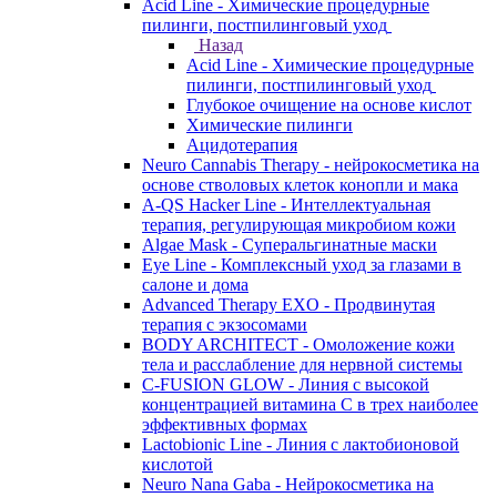
Acid Line - Химические процедурные
пилинги, постпилинговый уход
Назад
Acid Line - Химические процедурные
пилинги, постпилинговый уход
Глубокое очищение на основе кислот
Химические пилинги
Ацидотерапия
Neuro Cannabis Therapy - нейрокосметика на
основе стволовых клеток конопли и мака
A-QS Hacker Line - Интеллектуальная
терапия, регулирующая микробиом кожи
Algae Mask - Суперальгинатные маски
Eye Line - Комплексный уход за глазами в
салоне и дома
Advanced Therapy EXO - Продвинутая
терапия с экзосомами
BODY ARCHITECT - Омоложение кожи
тела и расслабление для нервной системы
C-FUSION GLOW - Линия с высокой
концентрацией витамина C в трех наиболее
эффективных формах
Lactobionic Line - Линия с лактобионовой
кислотой
Neuro Nana Gaba - Нейрокосметика на