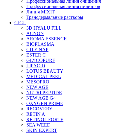
Профессиональная линия очищения
Профессиональная линия пилингов
Линия MIXIT
Трансдермальные растворы
GIGI
3D HYALU FILL
ACNON
AROMA ESSENCE
BIOPLASMA
CITY NAP
ESTER C
GLYCOPURE
LIPACID
LOTUS BEAUTY
MEDICAL PEEL
MESOPRO
NEW AGE
NUTRI PEPTIDE
NEW AGE G4
OXYGEN PRIME
RECOVERY
RETIN A
RETINOL FORTE
SEA WEED
SKIN EXPERT