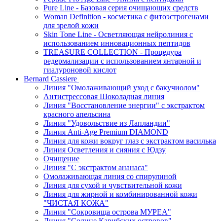
Pure Line - Базовая серия очищающих средств
Woman Definition - косметика с фитоэстрогенами
для зрелой кожи
Skin Tone Line - Осветляющая нейролиния с
использованием инновационных пептидов
TREASURE COLLECTION - Процедура
редермализации с использованием янтарной и
гиалуроновой кислот
Bernard Cassiere
Линия "Омолаживающий уход с бакучиолом"
Антистрессовая Шоколадная линия
Линия "Восстановление энергии" с экстрактом
красного апельсина
Линия "Удовольствие из Лапландии"
Линия Anti-Age Premium DIAMOND
Линия для кожи вокруг глаз с экстрактом василька
Линия Осветления и сияния с Юдзу
Очищение
Линия "С экстрактом ананаса"
Омолаживающая линия со спирулиной
Линия для сухой и чувствительной кожи
Линия для жирной и комбинированной кожи
"ЧИСТАЯ КОЖА"
Линия "Сокровища острова МУРЕА"
Линия "Солнце Карибских островов"