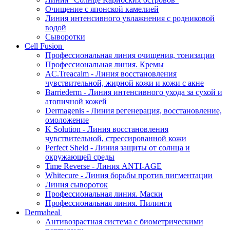
Очищение с японской камелией
Линия интенсивного увлажнения с родниковой
водой
Сыворотки
Cell Fusion
Профессиональная линия очищения, тонизации
Профессиональная линия. Кремы
AC.Treacalm - Линия восстановления
чувствительной, жирной кожи и кожи с акне
Barriederm - Линия интенсивного ухода за сухой и
атопичной кожей
Dermagenis - Линия регенерация, восстановление,
омоложение
K Solution - Линия восстановления
чувствительной, стрессированной кожи
Perfect Sheld - Линия защиты от солнца и
окружающей среды
Time Reverse - Линия ANTI-AGE
Whitecure - Линия борьбы против пигментации
Линия сывороток
Профессиональная линия. Маски
Профессиональная линия. Пилинги
Dermaheal
Антивозрастная система с биометрическими