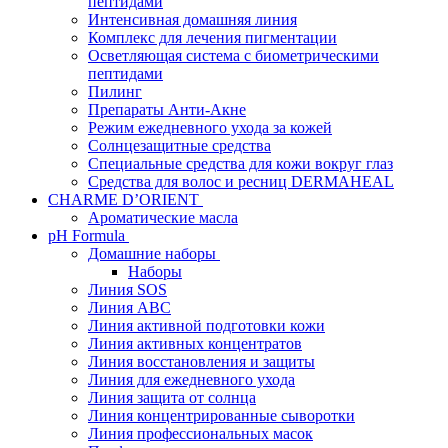
пептидами
Интенсивная домашняя линия
Комплекс для лечения пигментации
Осветляющая система с биометрическими
пептидами
Пилинг
Препараты Анти-Акне
Режим ежедневного ухода за кожей
Солнцезащитные средства
Специальные средства для кожи вокруг глаз
Средства для волос и ресниц DERMAHEAL
CHARME D’ORIENT
Ароматические масла
pH Formula
Домашние наборы
Наборы
Линия SOS
Линия АВС
Линия активной подготовки кожи
Линия активных концентратов
Линия восстановления и защиты
Линия для ежедневного ухода
Линия защита от солнца
Линия концентрированные сыворотки
Линия профессиональных масок