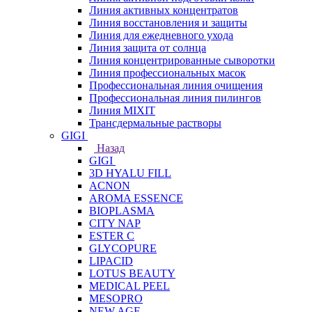
Линия активных концентратов
Линия восстановления и защиты
Линия для ежедневного ухода
Линия защита от солнца
Линия концентрированные сыворотки
Линия профессиональных масок
Профессиональная линия очищения
Профессиональная линия пилингов
Линия MIXIT
Трансдермальные растворы
GIGI
Назад
GIGI
3D HYALU FILL
ACNON
AROMA ESSENCE
BIOPLASMA
CITY NAP
ESTER C
GLYCOPURE
LIPACID
LOTUS BEAUTY
MEDICAL PEEL
MESOPRO
NEW AGE