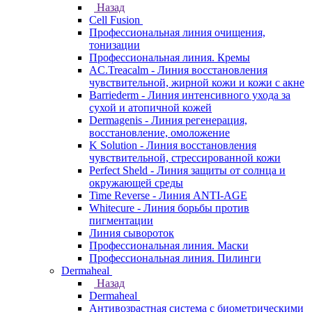
Назад
Cell Fusion
Профессиональная линия очищения,
тонизации
Профессиональная линия. Кремы
AC.Treacalm - Линия восстановления
чувствительной, жирной кожи и кожи с акне
Barriederm - Линия интенсивного ухода за
сухой и атопичной кожей
Dermagenis - Линия регенерация,
восстановление, омоложение
K Solution - Линия восстановления
чувствительной, стрессированной кожи
Perfect Sheld - Линия защиты от солнца и
окружающей среды
Time Reverse - Линия ANTI-AGE
Whitecure - Линия борьбы против
пигментации
Линия сывороток
Профессиональная линия. Маски
Профессиональная линия. Пилинги
Dermaheal
Назад
Dermaheal
Антивозрастная система с биометрическими