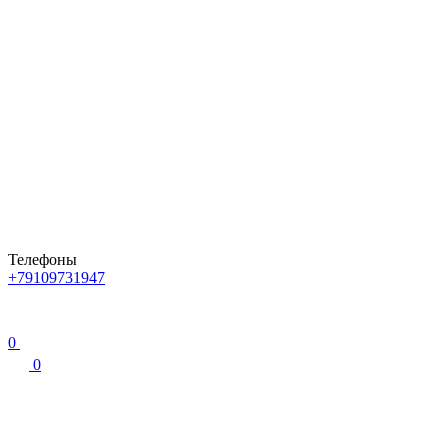
Телефоны
+79109731947
0
0