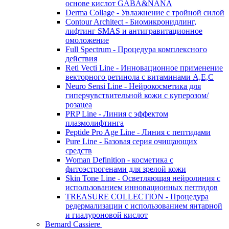
основе кислот GABA&NANA
Derma Collage - Увлажнение с тройной силой
Contour Architect - Биомикронидлинг,
лифтинг SMAS и антигравитационное
омоложение
Full Spectrum - Процедура комплексного
действия
Reti Vecti Line - Инновационное применение
векторного ретинола с витаминами A,Е,С
Neuro Sensi Line - Нейрокосметика для
гиперчувствительной кожи с куперозом/
розацеа
PRP Line - Линия с эффектом
плазмолифтинга
Peptide Pro Age Line - Линия с пептидами
Pure Line - Базовая серия очищающих
средств
Woman Definition - косметика с
фитоэстрогенами для зрелой кожи
Skin Tone Line - Осветляющая нейролиния с
использованием инновационных пептидов
TREASURE COLLECTION - Процедура
редермализации с использованием янтарной
и гиалуроновой кислот
Bernard Cassiere