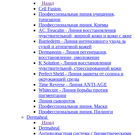
Назад
Cell Fusion
Профессиональная линия очищения,
тонизации
Профессиональная линия. Кремы
AC.Treacalm - Линия восстановления
чувствительной, жирной кожи и кожи с акне
Barriederm - Линия интенсивного ухода за
сухой и атопичной кожей
Dermagenis - Линия регенерация,
восстановление, омоложение
K Solution - Линия восстановления
чувствительной, стрессированной кожи
Perfect Sheld - Линия защиты от солнца и
окружающей среды
Time Reverse - Линия ANTI-AGE
Whitecure - Линия борьбы против
пигментации
Линия сывороток
Профессиональная линия. Маски
Профессиональная линия. Пилинги
Dermaheal
Назад
Dermaheal
Антивозрастная система с биометрическими