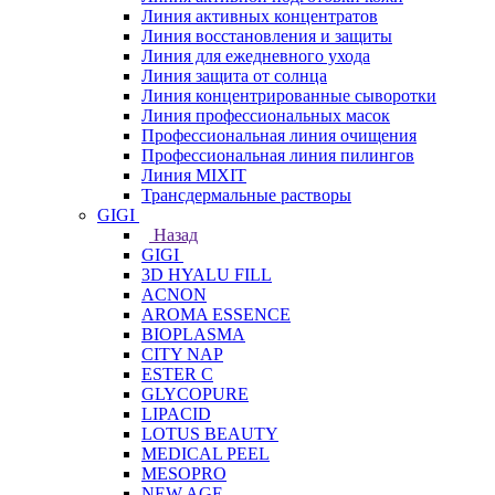
Линия активных концентратов
Линия восстановления и защиты
Линия для ежедневного ухода
Линия защита от солнца
Линия концентрированные сыворотки
Линия профессиональных масок
Профессиональная линия очищения
Профессиональная линия пилингов
Линия MIXIT
Трансдермальные растворы
GIGI
Назад
GIGI
3D HYALU FILL
ACNON
AROMA ESSENCE
BIOPLASMA
CITY NAP
ESTER C
GLYCOPURE
LIPACID
LOTUS BEAUTY
MEDICAL PEEL
MESOPRO
NEW AGE