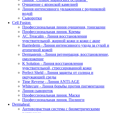
Очищение с японской камелией
Линия интенсивного увлажнения с родниковой
водой
Сыворотки
Cell Fusion
Профессиональная линия очищения, тонизации
Профессиональная линия. Кремы
AC.Treacalm - Линия восстановления
чувствительной, жирной кожи и кожи с акне
Barriederm - Линия интенсивного ухода за сухой и
атопичной кожей
Dermagenis - Линия регенерация, восстановление,
омоложение
K Solution - Линия восстановления
чувствительной, стрессированной кожи
Perfect Sheld - Линия защиты от солнца и
окружающей среды
Time Reverse - Линия ANTI-AGE
Whitecure - Линия борьбы против пигментации
Линия сывороток
Профессиональная линия. Маски
Профессиональная линия. Пилинги
Dermaheal
Антивозрастная система с биометрическими