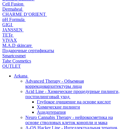
Cell Fusion
Dermaheal
CHARME D’ORIENT
pH Formula
GIGI
JANSSEN
TETe
VIVAX
M.A.D skincare
Подарочные сертификаты
Smartcosmet
Tahe Cosmetics
OUTLET
Arkana
Advanced Therapy - Объемная
коррекцияархитектуры лица
Acid Line - Химические процедурные пилинги,
постпилинговый уход
Глубокое очищение на основе кислот
Химические пилинги
Ацидотерапия
Neuro Cannabis Therapy - нейрокосметика на
основе стволовых клеток конопли и мака
A-QS Hacker Line - Интеллектуальная терапия,