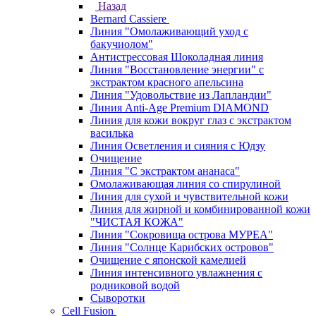
Назад
Bernard Cassiere
Линия "Омолаживающий уход с
бакучиолом"
Антистрессовая Шоколадная линия
Линия "Восстановление энергии" с
экстрактом красного апельсина
Линия "Удовольствие из Лапландии"
Линия Anti-Age Premium DIAMOND
Линия для кожи вокруг глаз с экстрактом
василька
Линия Осветления и сияния с Юдзу
Очищение
Линия "С экстрактом ананаса"
Омолаживающая линия со спирулиной
Линия для сухой и чувствительной кожи
Линия для жирной и комбинированной кожи
"ЧИСТАЯ КОЖА"
Линия "Сокровища острова МУРЕА"
Линия "Солнце Карибских островов"
Очищение с японской камелией
Линия интенсивного увлажнения с
родниковой водой
Сыворотки
Cell Fusion