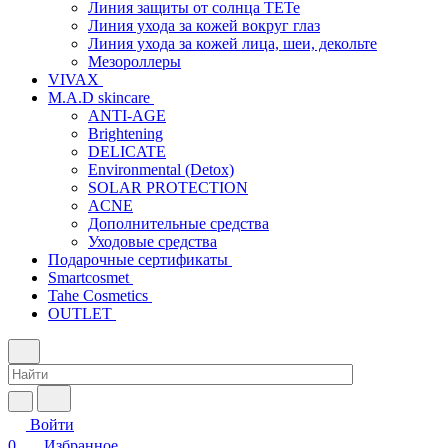
Линия защиты от солнца TETe
Линия ухода за кожей вокруг глаз
Линия ухода за кожей лица, шеи, декольте
Мезороллеры
VIVAX
M.A.D skincare
ANTI-AGE
Brightening
DELICATE
Environmental (Detox)
SOLAR PROTECTION
АCNE
Дополнительные средства
Уходовые средства
Подарочные сертификаты
Smartcosmet
Tahe Cosmetics
OUTLET
Войти
0
Избранное