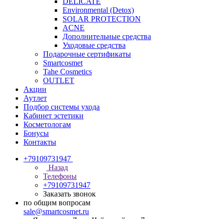
DELICATE
Environmental (Detox)
SOLAR PROTECTION
АCNE
Дополнительные средства
Уходовые средства
Подарочные сертификаты
Smartcosmet
Tahe Cosmetics
OUTLET
Акции
Аутлет
Подбор системы ухода
Кабинет эстетики
Косметологам
Бонусы
Контакты
+79109731947
Назад
Телефоны
+79109731947
Заказать звонок
по общим вопросам
sale@smartcosmet.ru