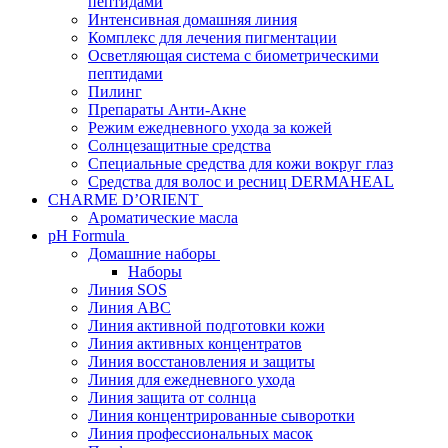
пептидами
Интенсивная домашняя линия
Комплекс для лечения пигментации
Осветляющая система с биометрическими
пептидами
Пилинг
Препараты Анти-Акне
Режим ежедневного ухода за кожей
Солнцезащитные средства
Специальные средства для кожи вокруг глаз
Средства для волос и ресниц DERMAHEAL
CHARME D’ORIENT
Ароматические масла
pH Formula
Домашние наборы
Наборы
Линия SOS
Линия АВС
Линия активной подготовки кожи
Линия активных концентратов
Линия восстановления и защиты
Линия для ежедневного ухода
Линия защита от солнца
Линия концентрированные сыворотки
Линия профессиональных масок