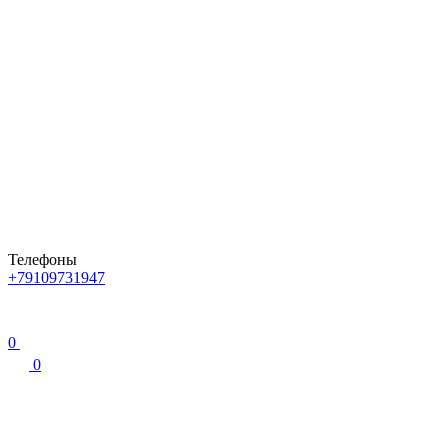
Телефоны
+79109731947
0
0