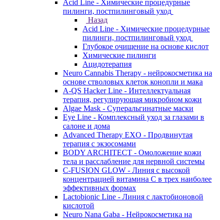
Acid Line - Химические процедурные
пилинги, постпилинговый уход
Назад
Acid Line - Химические процедурные
пилинги, постпилинговый уход
Глубокое очищение на основе кислот
Химические пилинги
Ацидотерапия
Neuro Cannabis Therapy - нейрокосметика на
основе стволовых клеток конопли и мака
A-QS Hacker Line - Интеллектуальная
терапия, регулирующая микробиом кожи
Algae Mask - Суперальгинатные маски
Eye Line - Комплексный уход за глазами в
салоне и дома
Advanced Therapy EXO - Продвинутая
терапия с экзосомами
BODY ARCHITECT - Омоложение кожи
тела и расслабление для нервной системы
C-FUSION GLOW - Линия с высокой
концентрацией витамина C в трех наиболее
эффективных формах
Lactobionic Line - Линия с лактобионовой
кислотой
Neuro Nana Gaba - Нейрокосметика на