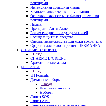
пептидами
Интенсивная домашняя линия
Комплекс для лечения пигментации
Осветляющая система с биометрическими
пептидами
Пилинг
Препараты Анти-Акне
Режим ежедневного ухода за кожей
Солнцезащитные средства
Специальные средства для кожи вокруг глаз
Средства для волос и ресниц DERMAHEAL
CHARME D’ORIENT
Назад
CHARME D’ORIENT
Ароматические масла
pH Formula
Назад
pH Formula
Домашние наборы
Назад
Домашние наборы
Наборы
Линия SOS
Линия АВС
Линия активной подготовки кожи