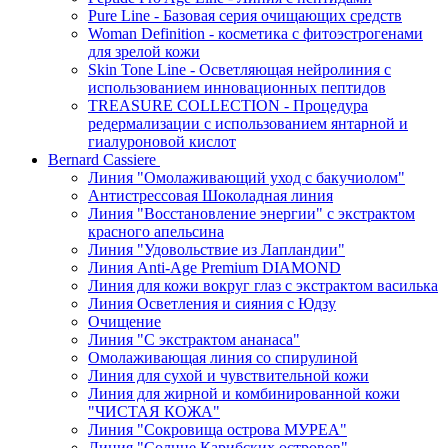
Pure Line - Базовая серия очищающих средств
Woman Definition - косметика с фитоэстрогенами
для зрелой кожи
Skin Tone Line - Осветляющая нейролиния с
использованием инновационных пептидов
TREASURE COLLECTION - Процедура
редермализации с использованием янтарной и
гиалуроновой кислот
Bernard Cassiere
Линия "Омолаживающий уход с бакучиолом"
Антистрессовая Шоколадная линия
Линия "Восстановление энергии" с экстрактом
красного апельсина
Линия "Удовольствие из Лапландии"
Линия Anti-Age Premium DIAMOND
Линия для кожи вокруг глаз с экстрактом василька
Линия Осветления и сияния с Юдзу
Очищение
Линия "С экстрактом ананаса"
Омолаживающая линия со спирулиной
Линия для сухой и чувствительной кожи
Линия для жирной и комбинированной кожи
"ЧИСТАЯ КОЖА"
Линия "Сокровища острова МУРЕА"
Линия "Солнце Карибских островов"