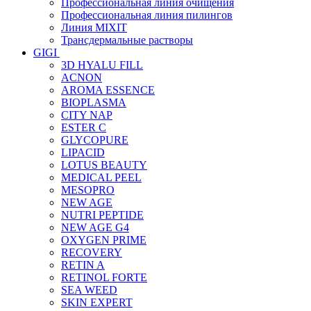
Профессиональная линия очищения
Профессиональная линия пилингов
Линия MIXIT
Трансдермальные растворы
GIGI
3D HYALU FILL
ACNON
AROMA ESSENCE
BIOPLASMA
CITY NAP
ESTER C
GLYCOPURE
LIPACID
LOTUS BEAUTY
MEDICAL PEEL
MESOPRO
NEW AGE
NUTRI PEPTIDE
NEW AGE G4
OXYGEN PRIME
RECOVERY
RETIN A
RETINOL FORTE
SEA WEED
SKIN EXPERT