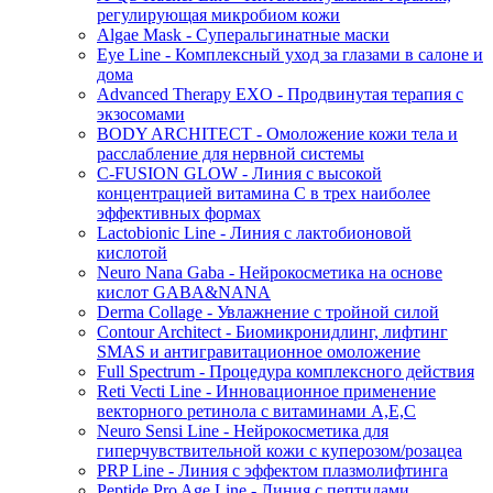
регулирующая микробиом кожи
Algae Mask - Суперальгинатные маски
Eye Line - Комплексный уход за глазами в салоне и
дома
Advanced Therapy EXO - Продвинутая терапия с
экзосомами
BODY ARCHITECT - Омоложение кожи тела и
расслабление для нервной системы
C-FUSION GLOW - Линия с высокой
концентрацией витамина C в трех наиболее
эффективных формах
Lactobionic Line - Линия с лактобионовой
кислотой
Neuro Nana Gaba - Нейрокосметика на основе
кислот GABA&NANA
Derma Collage - Увлажнение с тройной силой
Contour Architect - Биомикронидлинг, лифтинг
SMAS и антигравитационное омоложение
Full Spectrum - Процедура комплексного действия
Reti Vecti Line - Инновационное применение
векторного ретинола с витаминами A,Е,С
Neuro Sensi Line - Нейрокосметика для
гиперчувствительной кожи с куперозом/розацеа
PRP Line - Линия с эффектом плазмолифтинга
Peptide Pro Age Line - Линия с пептидами