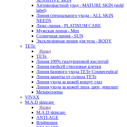
SENSITIVE SKIN
Антивозрастной уход - MATURE SKIN (gold
label)
Линия специального ухода - ALL SKIN
NEEDS
Люкс-линия - PLATINUM CARE
Мужская линия - Men
Солнечная линия - SUN
Эксклюзивная линия для тела - BODY
TETe
Назад
TETe
Линия 100% гиалуроновой кислотой
Линия medicell стволовые клетки
Линия базового ухода TETe Cosmeceutical
Линия защиты от солнца TETe
Линия ухода за кожей вокруг глаз
Линия ухода за кожей лица, шеи, декольте
Мезороллеры
VIVAX
M.A.D skincare
Назад
M.A.D skincare
ANTI-AGE
Brightening