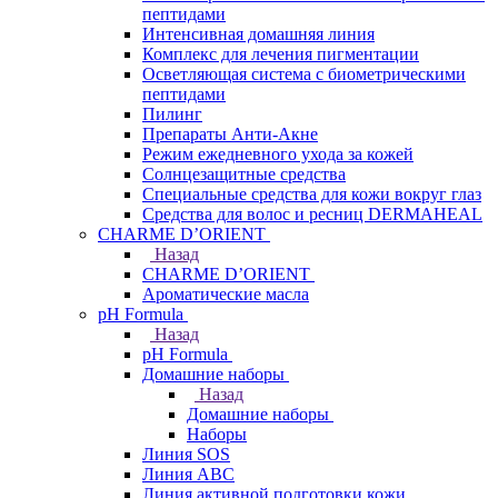
пептидами
Интенсивная домашняя линия
Комплекс для лечения пигментации
Осветляющая система с биометрическими
пептидами
Пилинг
Препараты Анти-Акне
Режим ежедневного ухода за кожей
Солнцезащитные средства
Специальные средства для кожи вокруг глаз
Средства для волос и ресниц DERMAHEAL
CHARME D’ORIENT
Назад
CHARME D’ORIENT
Ароматические масла
pH Formula
Назад
pH Formula
Домашние наборы
Назад
Домашние наборы
Наборы
Линия SOS
Линия АВС
Линия активной подготовки кожи