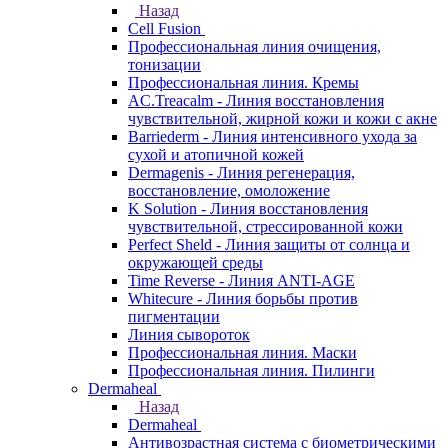
Назад
Cell Fusion
Профессиональная линия очищения,
тонизации
Профессиональная линия. Кремы
AC.Treacalm - Линия восстановления
чувствительной, жирной кожи и кожи с акне
Barriederm - Линия интенсивного ухода за
сухой и атопичной кожей
Dermagenis - Линия регенерация,
восстановление, омоложение
K Solution - Линия восстановления
чувствительной, стрессированной кожи
Perfect Sheld - Линия защиты от солнца и
окружающей среды
Time Reverse - Линия ANTI-AGE
Whitecure - Линия борьбы против
пигментации
Линия сывороток
Профессиональная линия. Маски
Профессиональная линия. Пилинги
Dermaheal
Назад
Dermaheal
Антивозрастная система с биометрическими