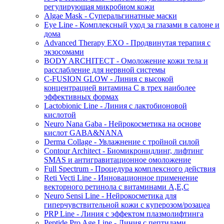
регулирующая микробиом кожи
Algae Mask - Суперальгинатные маски
Eye Line - Комплексный уход за глазами в салоне и
дома
Advanced Therapy EXO - Продвинутая терапия с
экзосомами
BODY ARCHITECT - Омоложение кожи тела и
расслабление для нервной системы
C-FUSION GLOW - Линия с высокой
концентрацией витамина C в трех наиболее
эффективных формах
Lactobionic Line - Линия с лактобионовой
кислотой
Neuro Nana Gaba - Нейрокосметика на основе
кислот GABA&NANA
Derma Collage - Увлажнение с тройной силой
Contour Architect - Биомикронидлинг, лифтинг
SMAS и антигравитационное омоложение
Full Spectrum - Процедура комплексного действия
Reti Vecti Line - Инновационное применение
векторного ретинола с витаминами A,Е,С
Neuro Sensi Line - Нейрокосметика для
гиперчувствительной кожи с куперозом/розацеа
PRP Line - Линия с эффектом плазмолифтинга
Peptide Pro Age Line - Линия с пептидами