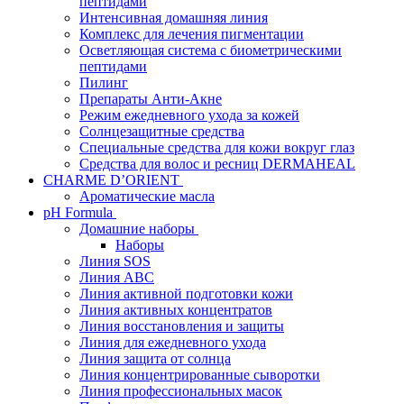
пептидами
Интенсивная домашняя линия
Комплекс для лечения пигментации
Осветляющая система с биометрическими
пептидами
Пилинг
Препараты Анти-Акне
Режим ежедневного ухода за кожей
Солнцезащитные средства
Специальные средства для кожи вокруг глаз
Средства для волос и ресниц DERMAHEAL
CHARME D’ORIENT
Ароматические масла
pH Formula
Домашние наборы
Наборы
Линия SOS
Линия АВС
Линия активной подготовки кожи
Линия активных концентратов
Линия восстановления и защиты
Линия для ежедневного ухода
Линия защита от солнца
Линия концентрированные сыворотки
Линия профессиональных масок