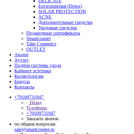
DELICATE
Environmental (Detox)
SOLAR PROTECTION
АCNE
Дополнительные средства
Уходовые средства
Подарочные сертификаты
Smartcosmet
Tahe Cosmetics
OUTLET
Акции
Аутлет
Подбор системы ухода
Кабинет эстетики
Косметологам
Бонусы
Контакты
+79109731947
Назад
Телефоны
+79109731947
Заказать звонок
по общим вопросам
sale@smartcosmet.ru