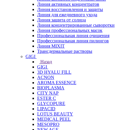
Линия активных концентратов
Линия восстановления и защиты
Линия для ежедневного ухода
Линия защита от солнца
Линия концентрированные сыворотки
Линия профессиональных масок
Профессиональная линия очищения
Профессиональная линия пилингов
Линия MIXIT
Трансдермальные растворы
GIGI
Назад
GIGI
3D HYALU FILL
ACNON
AROMA ESSENCE
BIOPLASMA
CITY NAP
ESTER C
GLYCOPURE
LIPACID
LOTUS BEAUTY
MEDICAL PEEL
MESOPRO
NEW AGE