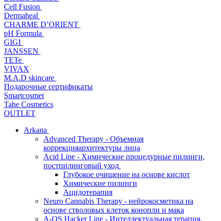
Cell Fusion
Dermaheal
CHARME D’ORIENT
pH Formula
GIGI
JANSSEN
TETe
VIVAX
M.A.D skincare
Подарочные сертификаты
Smartcosmet
Tahe Cosmetics
OUTLET
Arkana
Advanced Therapy - Объемная
коррекцияархитектуры лица
Acid Line - Химические процедурные пилинги,
постпилинговый уход
Глубокое очищение на основе кислот
Химические пилинги
Ацидотерапия
Neuro Cannabis Therapy - нейрокосметика на
основе стволовых клеток конопли и мака
A-QS Hacker Line - Интеллектуальная терапия,