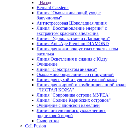
Назад
Bernard Cassiere
Линия "Омолаживающий уход с
бакучиолом"
Антистрессовая Шоколадная линия
Линия "Восстановление энергии" с
экстрактом красного апельсина
Линия "Удовольствие из Лапландии"
Линия Anti-Age Premium DIAMOND
Линия для кожи вокруг глаз с экстрактом
василька
Линия Осветления и сияния с Юдзу
Очищение
Линия "С экстрактом ананаса"
Омолаживающая линия со спирулиной
Линия для сухой и чувствительной кожи
Линия для жирной и комбинированной кожи
"ЧИСТАЯ КОЖА"
Линия "Сокровища острова МУРЕА"
Линия "Солнце Карибских островов"
Очищение с японской камелией
Линия интенсивного увлажнения с
родниковой водой
Сыворотки
Cell Fusion