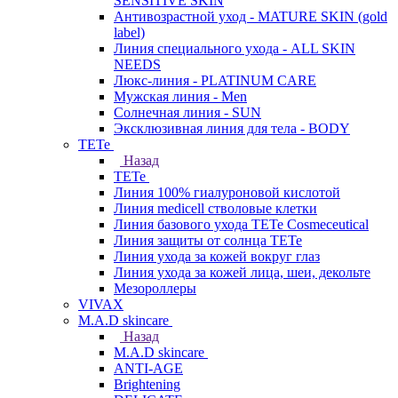
SENSITIVE SKIN
Антивозрастной уход - MATURE SKIN (gold
label)
Линия специального ухода - ALL SKIN
NEEDS
Люкс-линия - PLATINUM CARE
Мужская линия - Men
Солнечная линия - SUN
Эксклюзивная линия для тела - BODY
TETe
Назад
TETe
Линия 100% гиалуроновой кислотой
Линия medicell стволовые клетки
Линия базового ухода TETe Cosmeceutical
Линия защиты от солнца TETe
Линия ухода за кожей вокруг глаз
Линия ухода за кожей лица, шеи, декольте
Мезороллеры
VIVAX
M.A.D skincare
Назад
M.A.D skincare
ANTI-AGE
Brightening