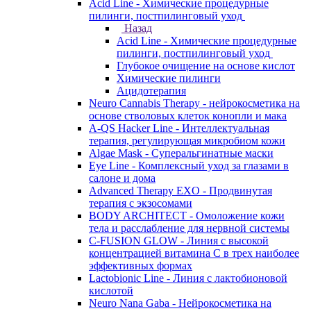
Acid Line - Химические процедурные
пилинги, постпилинговый уход
Назад
Acid Line - Химические процедурные
пилинги, постпилинговый уход
Глубокое очищение на основе кислот
Химические пилинги
Ацидотерапия
Neuro Cannabis Therapy - нейрокосметика на
основе стволовых клеток конопли и мака
A-QS Hacker Line - Интеллектуальная
терапия, регулирующая микробиом кожи
Algae Mask - Суперальгинатные маски
Eye Line - Комплексный уход за глазами в
салоне и дома
Advanced Therapy EXO - Продвинутая
терапия с экзосомами
BODY ARCHITECT - Омоложение кожи
тела и расслабление для нервной системы
C-FUSION GLOW - Линия с высокой
концентрацией витамина C в трех наиболее
эффективных формах
Lactobionic Line - Линия с лактобионовой
кислотой
Neuro Nana Gaba - Нейрокосметика на