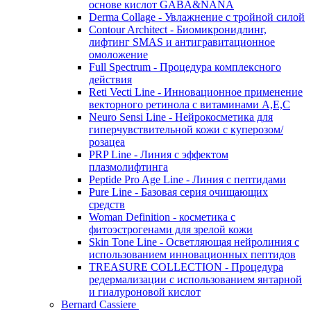
основе кислот GABA&NANA
Derma Collage - Увлажнение с тройной силой
Contour Architect - Биомикронидлинг,
лифтинг SMAS и антигравитационное
омоложение
Full Spectrum - Процедура комплексного
действия
Reti Vecti Line - Инновационное применение
векторного ретинола с витаминами A,Е,С
Neuro Sensi Line - Нейрокосметика для
гиперчувствительной кожи с куперозом/
розацеа
PRP Line - Линия с эффектом
плазмолифтинга
Peptide Pro Age Line - Линия с пептидами
Pure Line - Базовая серия очищающих
средств
Woman Definition - косметика с
фитоэстрогенами для зрелой кожи
Skin Tone Line - Осветляющая нейролиния с
использованием инновационных пептидов
TREASURE COLLECTION - Процедура
редермализации с использованием янтарной
и гиалуроновой кислот
Bernard Cassiere