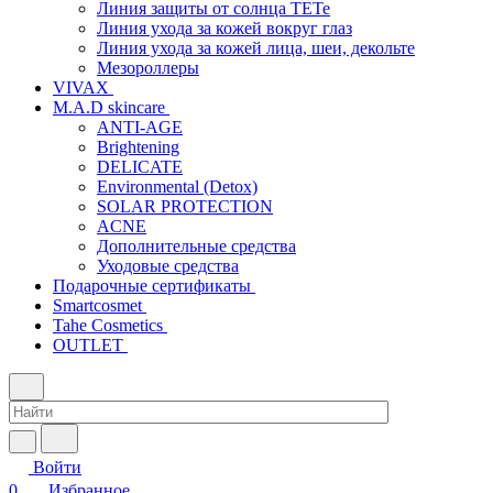
Линия защиты от солнца TETe
Линия ухода за кожей вокруг глаз
Линия ухода за кожей лица, шеи, декольте
Мезороллеры
VIVAX
M.A.D skincare
ANTI-AGE
Brightening
DELICATE
Environmental (Detox)
SOLAR PROTECTION
АCNE
Дополнительные средства
Уходовые средства
Подарочные сертификаты
Smartcosmet
Tahe Cosmetics
OUTLET
Войти
0
Избранное