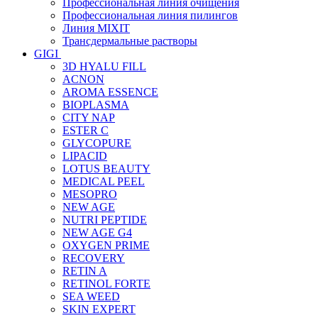
Профессиональная линия очищения
Профессиональная линия пилингов
Линия MIXIT
Трансдермальные растворы
GIGI
3D HYALU FILL
ACNON
AROMA ESSENCE
BIOPLASMA
CITY NAP
ESTER C
GLYCOPURE
LIPACID
LOTUS BEAUTY
MEDICAL PEEL
MESOPRO
NEW AGE
NUTRI PEPTIDE
NEW AGE G4
OXYGEN PRIME
RECOVERY
RETIN A
RETINOL FORTE
SEA WEED
SKIN EXPERT