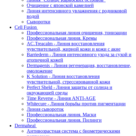
Очищение с японской камелией
Линия интенсивного увлажнения с родниковой
водой
Сыворотки
Cell Fusion
Профессиональная линия очищения, тонизации
Профессиональная линия. Кремы
AC.Treacalm - Линия восстановления
чувствительной, жирной кожи и кожи с акне
Barriederm - Линия интенсивного ухода за сухой и
атопичной кожей
Dermagenis - Линия регенерация, восстановление,
омоложение
K Solution - Линия восстановления
чувствительной, стрессированной кожи
Perfect Sheld - Линия защиты от солнца и
окружающей среды
Time Reverse - Линия ANTI-AGE
Whitecure - Линия борьбы против пигментации
Линия сывороток
Профессиональная линия. Маски
Профессиональная линия. Пилинги
Dermaheal
Антивозрастная система с биометрическими