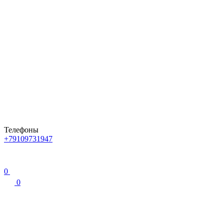
Телефоны
+79109731947
0
0