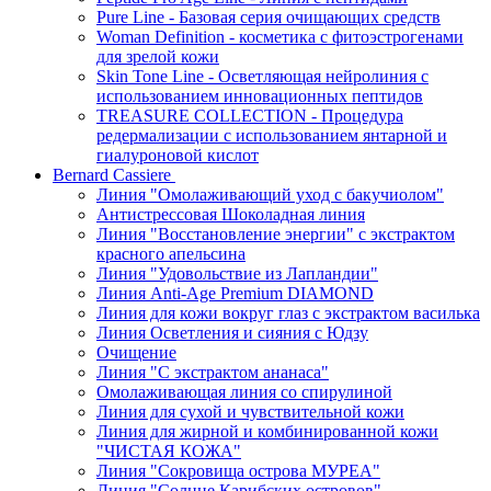
Pure Line - Базовая серия очищающих средств
Woman Definition - косметика с фитоэстрогенами
для зрелой кожи
Skin Tone Line - Осветляющая нейролиния с
использованием инновационных пептидов
TREASURE COLLECTION - Процедура
редермализации с использованием янтарной и
гиалуроновой кислот
Bernard Cassiere
Линия "Омолаживающий уход с бакучиолом"
Антистрессовая Шоколадная линия
Линия "Восстановление энергии" с экстрактом
красного апельсина
Линия "Удовольствие из Лапландии"
Линия Anti-Age Premium DIAMOND
Линия для кожи вокруг глаз с экстрактом василька
Линия Осветления и сияния с Юдзу
Очищение
Линия "С экстрактом ананаса"
Омолаживающая линия со спирулиной
Линия для сухой и чувствительной кожи
Линия для жирной и комбинированной кожи
"ЧИСТАЯ КОЖА"
Линия "Сокровища острова МУРЕА"
Линия "Солнце Карибских островов"