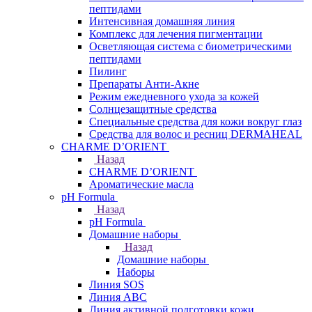
пептидами
Интенсивная домашняя линия
Комплекс для лечения пигментации
Осветляющая система с биометрическими
пептидами
Пилинг
Препараты Анти-Акне
Режим ежедневного ухода за кожей
Солнцезащитные средства
Специальные средства для кожи вокруг глаз
Средства для волос и ресниц DERMAHEAL
CHARME D’ORIENT
Назад
CHARME D’ORIENT
Ароматические масла
pH Formula
Назад
pH Formula
Домашние наборы
Назад
Домашние наборы
Наборы
Линия SOS
Линия АВС
Линия активной подготовки кожи