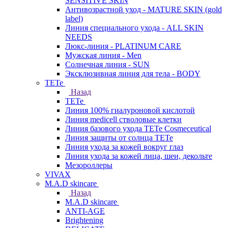
SENSITIVE SKIN
Антивозрастной уход - MATURE SKIN (gold
label)
Линия специального ухода - ALL SKIN
NEEDS
Люкс-линия - PLATINUM CARE
Мужская линия - Men
Солнечная линия - SUN
Эксклюзивная линия для тела - BODY
TETe
Назад
TETe
Линия 100% гиалуроновой кислотой
Линия medicell стволовые клетки
Линия базового ухода TETe Cosmeceutical
Линия защиты от солнца TETe
Линия ухода за кожей вокруг глаз
Линия ухода за кожей лица, шеи, декольте
Мезороллеры
VIVAX
M.A.D skincare
Назад
M.A.D skincare
ANTI-AGE
Brightening