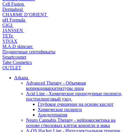
Cell Fusion
Dermaheal
CHARME D’ORIENT
pH Formula
GIGI
JANSSEN
TETe
VIVAX
M.A.D skincare
Подарочные сертификаты
Smartcosmet
Tahe Cosmetics
OUTLET
Arkana
Advanced Therapy - Объемная
коррекцияархитектуры лица
Acid Line - Химические процедурные пилинги,
постпилинговый уход
Глубокое очищение на основе кислот
Химические пилинги
Ацидотерапия
Neuro Cannabis Therapy - нейрокосметика на
основе стволовых клеток конопли и мака
A-QS Hacker Line - Интеллектуальная терапия,