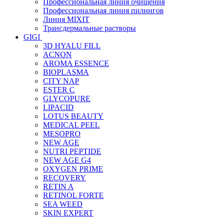
Профессиональная линия очищения
Профессиональная линия пилингов
Линия MIXIT
Трансдермальные растворы
GIGI
3D HYALU FILL
ACNON
AROMA ESSENCE
BIOPLASMA
CITY NAP
ESTER C
GLYCOPURE
LIPACID
LOTUS BEAUTY
MEDICAL PEEL
MESOPRO
NEW AGE
NUTRI PEPTIDE
NEW AGE G4
OXYGEN PRIME
RECOVERY
RETIN A
RETINOL FORTE
SEA WEED
SKIN EXPERT