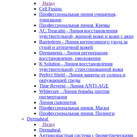
Назад
Cell Fusion
Профессиональная линия очищения,
тонизации
Профессиональная линия. Кремы
AC.Treacalm - Линия восстановления
чувствительной, жирной кожи и кожи с акне
Barriederm - Линия интенсивного ухода за
сухой и атопичной кожей
Dermagenis - Линия регенерация,
восстановление, омоложение
K Solution - Линия восстановления
чувствительной, стрессированной кожи
Perfect Sheld - Линия защиты от солнца и
окружающей среды
Time Reverse - Линия ANTI-AGE
Whitecure - Линия борьбы против
пигментации
Линия сывороток
Профессиональная линия. Маски
Профессиональная линия. Пилинги
Dermaheal
Назад
Dermaheal
Антивозрастная система с биометрическими