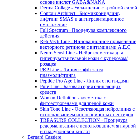
основе кислот GABA&NANA
Derma Collage - Увлажнение с тройной силой
Contour Architect - Биомикронидлинг,
лифтинг SMAS и антигравитационное
омоложение
Full Spectrum - Процедура комплексного
действия
Reti Vecti Line - Инновационное применение
векторного ретинола с витаминами A,Е,С
Neuro Sensi Line - Нейрокосметика для
гиперчувствительной кожи с куперозом/
розацеа
PRP Line - Линия с эффектом
плазмолифтинга
Peptide Pro Age Line - Линия с пептидами
Pure Line - Базовая серия очищающих
средств
Woman Definition - косметика с
фитоэстрогенами для зрелой кожи
Skin Tone Line - Осветляющая нейролиния с
использованием инновационных пептидов
TREASURE COLLECTION - Процедура
редермализации с использованием янтарной
и гиалуроновой кислот
Bernard Cassiere