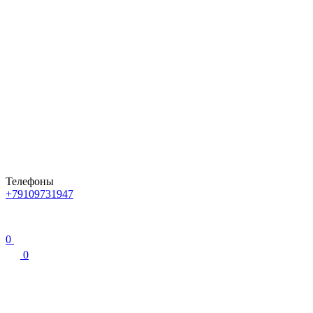
Телефоны
+79109731947
0
0