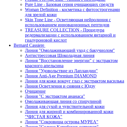
Pure Line - Базовая серия очищающих средств
Woman Definition - косметика с фитоэстрогенами
для зрелой кожи
Skin Tone Line - Осветляющая нейролиния с
использованием инновационных пептидов
TREASURE COLLECTION - Процедура
редермализации с использованием янтарной и
гиалуроновой кислот
Bernard Cassiere
Линия "Омолаживающий уход с бакучиолом"
Антистрессовая Шоколадная линия
Линия "Восстановление энергии" с экстрактом
красного апельсина
Линия "Удовольствие из Лапландии"
Линия Anti-Age Premium DIAMOND
Линия для кожи вокруг глаз с экстрактом василька
Линия Осветления и сияния с Юдзу
Очищение
Линия "С экстрактом ананаса"
Омолаживающая линия со спирулиной
Линия для сухой и чувствительной кожи
Линия для жирной и комбинированной кожи
"ЧИСТАЯ КОЖА"
Линия "Сокровища острова МУРЕА"
Линия "Солнце Карибских островов"