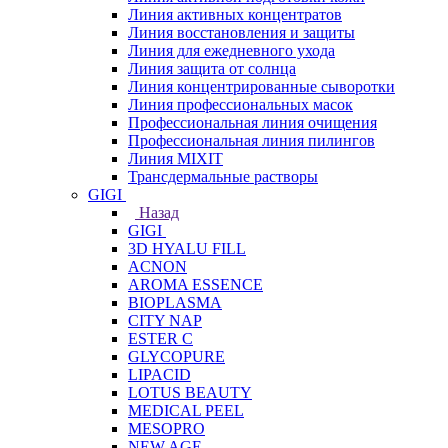
Линия активных концентратов
Линия восстановления и защиты
Линия для ежедневного ухода
Линия защита от солнца
Линия концентрированные сыворотки
Линия профессиональных масок
Профессиональная линия очищения
Профессиональная линия пилингов
Линия MIXIT
Трансдермальные растворы
GIGI
Назад
GIGI
3D HYALU FILL
ACNON
AROMA ESSENCE
BIOPLASMA
CITY NAP
ESTER C
GLYCOPURE
LIPACID
LOTUS BEAUTY
MEDICAL PEEL
MESOPRO
NEW AGE