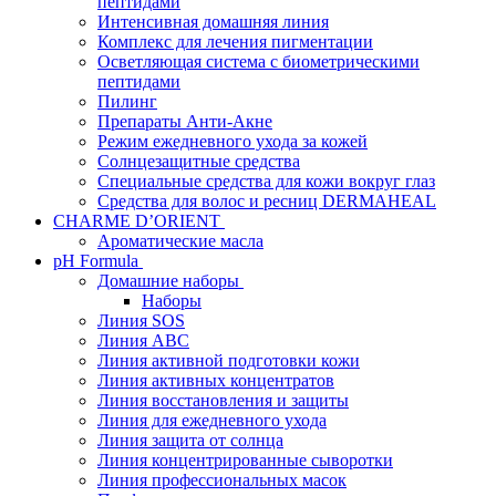
пептидами
Интенсивная домашняя линия
Комплекс для лечения пигментации
Осветляющая система с биометрическими
пептидами
Пилинг
Препараты Анти-Акне
Режим ежедневного ухода за кожей
Солнцезащитные средства
Специальные средства для кожи вокруг глаз
Средства для волос и ресниц DERMAHEAL
CHARME D’ORIENT
Ароматические масла
pH Formula
Домашние наборы
Наборы
Линия SOS
Линия АВС
Линия активной подготовки кожи
Линия активных концентратов
Линия восстановления и защиты
Линия для ежедневного ухода
Линия защита от солнца
Линия концентрированные сыворотки
Линия профессиональных масок