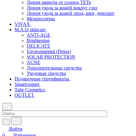
Линия защиты от солнца TETe
Линия ухода за кожей вокруг глаз
Линия ухода за кожей лица, шеи, декольте
Мезороллеры
VIVAX
M.A.D skincare
ANTI-AGE
Brightening
DELICATE
Environmental (Detox)
SOLAR PROTECTION
АCNE
Дополнительные средства
Уходовые средства
Подарочные сертификаты
Smartcosmet
Tahe Cosmetics
OUTLET
Войти
0
Избранное