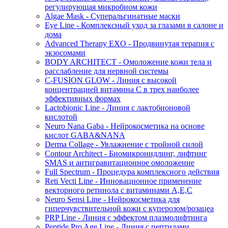
регулирующая микробиом кожи
Algae Mask - Суперальгинатные маски
Eye Line - Комплексный уход за глазами в салоне и
дома
Advanced Therapy EXO - Продвинутая терапия с
экзосомами
BODY ARCHITECT - Омоложение кожи тела и
расслабление для нервной системы
C-FUSION GLOW - Линия с высокой
концентрацией витамина C в трех наиболее
эффективных формах
Lactobionic Line - Линия с лактобионовой
кислотой
Neuro Nana Gaba - Нейрокосметика на основе
кислот GABA&NANA
Derma Collage - Увлажнение с тройной силой
Contour Architect - Биомикронидлинг, лифтинг
SMAS и антигравитационное омоложение
Full Spectrum - Процедура комплексного действия
Reti Vecti Line - Инновационное применение
векторного ретинола с витаминами A,Е,С
Neuro Sensi Line - Нейрокосметика для
гиперчувствительной кожи с куперозом/розацеа
PRP Line - Линия с эффектом плазмолифтинга
Peptide Pro Age Line - Линия с пептидами