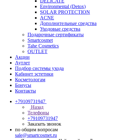
DELICATE
Environmental (Detox)
SOLAR PROTECTION
АCNE
Дополнительные средства
Уходовые средства
Подарочные сертификаты
Smartcosmet
Tahe Cosmetics
OUTLET
Акции
Аутлет
Подбор системы ухода
Кабинет эстетики
Косметологам
Бонусы
Контакты
+79109731947
Назад
Телефоны
+79109731947
Заказать звонок
по общим вопросам
sale@smartcosmet.ru