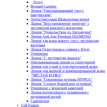
Назад
Bernard Cassiere
Линия "Омолаживающий уход с
бакучиолом"
Антистрессовая Шоколадная линия
Линия "Восстановление энергии" с
экстрактом красного апельсина
Линия "Удовольствие из Лапландии"
Линия Anti-Age Premium DIAMOND
Линия для кожи вокруг глаз с экстрактом
василька
Линия Осветления и сияния с Юдзу
Очищение
Линия "С экстрактом ананаса"
Омолаживающая линия со спирулиной
Линия для сухой и чувствительной кожи
Линия для жирной и комбинированной кожи
"ЧИСТАЯ КОЖА"
Линия "Сокровища острова МУРЕА"
Линия "Солнце Карибских островов"
Очищение с японской камелией
Линия интенсивного увлажнения с
родниковой водой
Сыворотки
Cell Fusion