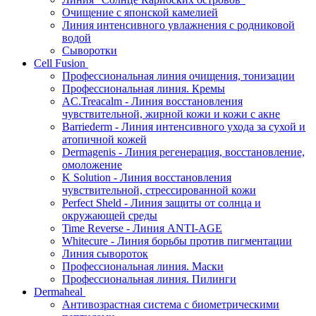
Очищение с японской камелией
Линия интенсивного увлажнения с родниковой
водой
Сыворотки
Cell Fusion
Профессиональная линия очищения, тонизации
Профессиональная линия. Кремы
AC.Treacalm - Линия восстановления
чувствительной, жирной кожи и кожи с акне
Barriederm - Линия интенсивного ухода за сухой и
атопичной кожей
Dermagenis - Линия регенерация, восстановление,
омоложение
K Solution - Линия восстановления
чувствительной, стрессированной кожи
Perfect Sheld - Линия защиты от солнца и
окружающей среды
Time Reverse - Линия ANTI-AGE
Whitecure - Линия борьбы против пигментации
Линия сывороток
Профессиональная линия. Маски
Профессиональная линия. Пилинги
Dermaheal
Антивозрастная система с биометрическими