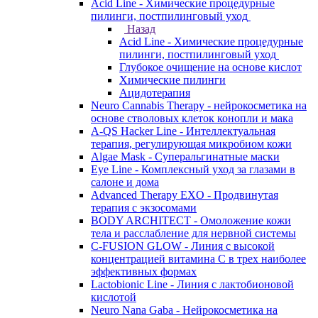
Acid Line - Химические процедурные
пилинги, постпилинговый уход
Назад
Acid Line - Химические процедурные
пилинги, постпилинговый уход
Глубокое очищение на основе кислот
Химические пилинги
Ацидотерапия
Neuro Cannabis Therapy - нейрокосметика на
основе стволовых клеток конопли и мака
A-QS Hacker Line - Интеллектуальная
терапия, регулирующая микробиом кожи
Algae Mask - Суперальгинатные маски
Eye Line - Комплексный уход за глазами в
салоне и дома
Advanced Therapy EXO - Продвинутая
терапия с экзосомами
BODY ARCHITECT - Омоложение кожи
тела и расслабление для нервной системы
C-FUSION GLOW - Линия с высокой
концентрацией витамина C в трех наиболее
эффективных формах
Lactobionic Line - Линия с лактобионовой
кислотой
Neuro Nana Gaba - Нейрокосметика на