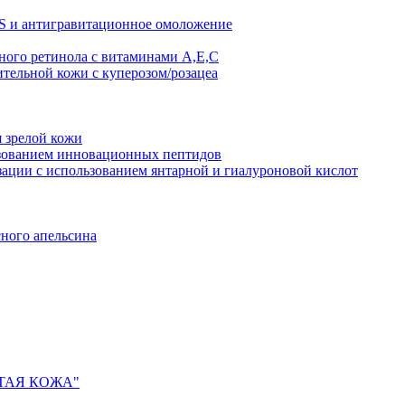
AS и антигравитационное омоложение
рного ретинола с витаминами A,Е,С
ительной кожи с куперозом/розацеа
я зрелой кожи
ьзованием инновационных пептидов
ии с использованием янтарной и гиалуроновой кислот
сного апельсина
ИСТАЯ КОЖА"