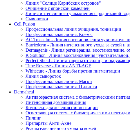
Линия "Солнце Карибских островов"
Очищение с японской камелией
Линия интенсивного увлажнения с родниковой вод
Сыворотки
Cell Fusion
Профессиональная линия очищения, тонизации
Профессиональная линия. Кремы
AC.Treacalm - Линия восстановления чувствительно
Barriederm - Линия интенсивного ухода за сухой и 
Dermagenis - Линия регенерация, восстановление, 
K Solution - Линия восстановления чувствительной
Perfect Sheld - Линия защиты от солнца и окружаю
Time Reverse - Линия ANTI-AGE
Whitecure - Линия борьбы против пигментации
Линия сывороток
Профессиональная линия. Маски
Профессиональная линия. Пилинги
Dermaheal
Антивозрастная система с биометрическими пепти
Интенсивная домашняя линия
Комплекс для лечения пигментации
Осветляющая система с биометрическими пептида
Пилинг
Препараты Анти-Акне
Режим ежедневного ухода за кожей