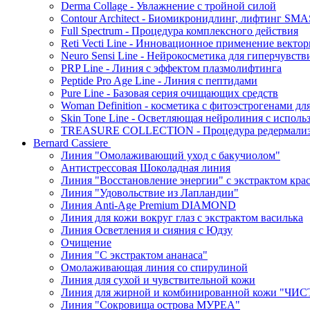
Derma Collage - Увлажнение с тройной силой
Contour Architect - Биомикронидлинг, лифтинг SM
Full Spectrum - Процедура комплексного действия
Reti Vecti Line - Инновационное применение векто
Neuro Sensi Line - Нейрокосметика для гиперчувств
PRP Line - Линия с эффектом плазмолифтинга
Peptide Pro Age Line - Линия с пептидами
Pure Line - Базовая серия очищающих средств
Woman Definition - косметика с фитоэстрогенами дл
Skin Tone Line - Осветляющая нейролиния с испол
TREASURE COLLECTION - Процедура редермализац
Bernard Cassiere
Линия "Омолаживающий уход с бакучиолом"
Антистрессовая Шоколадная линия
Линия "Восстановление энергии" с экстрактом кра
Линия "Удовольствие из Лапландии"
Линия Anti-Age Premium DIAMOND
Линия для кожи вокруг глаз с экстрактом василька
Линия Осветления и сияния с Юдзу
Очищение
Линия "С экстрактом ананаса"
Омолаживающая линия со спирулиной
Линия для сухой и чувствительной кожи
Линия для жирной и комбинированной кожи "Ч
Линия "Сокровища острова МУРЕА"