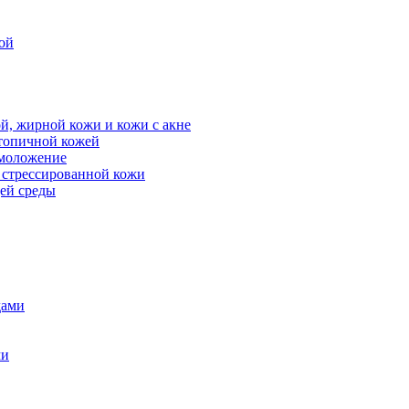
ой
й, жирной кожи и кожи с акне
атопичной кожей
омоложение
, стрессированной кожи
щей среды
дами
ми