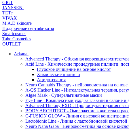
GIGI
JANSSEN
TETe
VIVAX
M.A.D skincare
Подарочные сертификаты
Smartcosmet
Tahe Cosmetics
OUTLET
Arkana
Advanced Therapy - Объемная коррекцияархитектур
Acid Line - Химические процедурные пилинги, по
Глубокое очищение на основе кислот
Химические пилинги
Ацидотерапия
Neuro Cannabis Therapy - нейрокосметика на основе
A-QS Hacker Line - Интеллектуальная терапия, ре
Algae Mask - Суперальгинатные маски
Eye Line - Комплексный уход за глазами в салоне и 
Advanced Therapy EXO - Продвинутая терапия с эк
BODY ARCHITECT - Омоложение кожи тела и рассл
C-FUSION GLOW - Линия с высокой концентрацией
Lactobionic Line - Линия с лактобионовой кислотой
Neuro Nana Gaba - Нейрокосметика на основе к