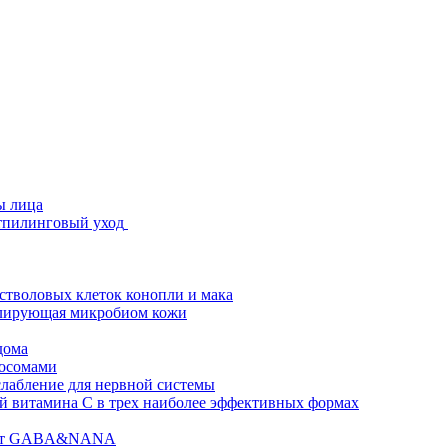
ы лица
стпилинговый уход
 стволовых клеток конопли и мака
гулирующая микробиом кожи
дома
зосомами
абление для нервной системы
 витамина C в трех наиболее эффективных формах
ислот GABA&NANA