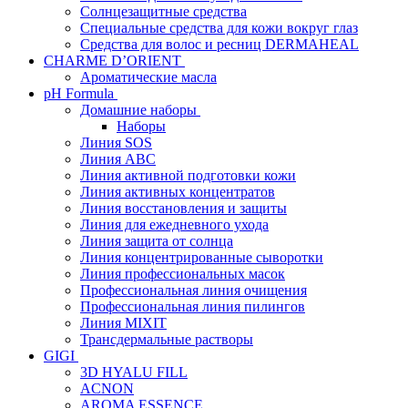
Солнцезащитные средства
Специальные средства для кожи вокруг глаз
Средства для волос и ресниц DERMAHEAL
CHARME D’ORIENT
Ароматические масла
pH Formula
Домашние наборы
Наборы
Линия SOS
Линия АВС
Линия активной подготовки кожи
Линия активных концентратов
Линия восстановления и защиты
Линия для ежедневного ухода
Линия защита от солнца
Линия концентрированные сыворотки
Линия профессиональных масок
Профессиональная линия очищения
Профессиональная линия пилингов
Линия MIXIT
Трансдермальные растворы
GIGI
3D HYALU FILL
ACNON
AROMA ESSENCE