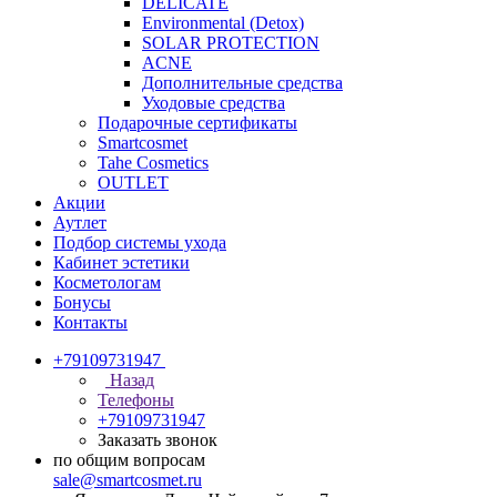
DELICATE
Environmental (Detox)
SOLAR PROTECTION
АCNE
Дополнительные средства
Уходовые средства
Подарочные сертификаты
Smartcosmet
Tahe Cosmetics
OUTLET
Акции
Аутлет
Подбор системы ухода
Кабинет эстетики
Косметологам
Бонусы
Контакты
+79109731947
Назад
Телефоны
+79109731947
Заказать звонок
по общим вопросам
sale@smartcosmet.ru