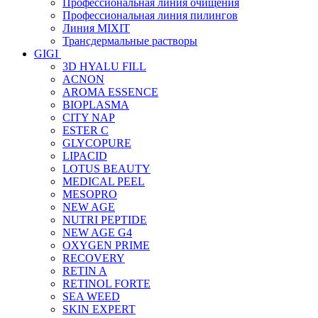
Профессиональная линия очищения
Профессиональная линия пилингов
Линия MIXIT
Трансдермальные растворы
GIGI
3D HYALU FILL
ACNON
AROMA ESSENCE
BIOPLASMA
CITY NAP
ESTER C
GLYCOPURE
LIPACID
LOTUS BEAUTY
MEDICAL PEEL
MESOPRO
NEW AGE
NUTRI PEPTIDE
NEW AGE G4
OXYGEN PRIME
RECOVERY
RETIN A
RETINOL FORTE
SEA WEED
SKIN EXPERT