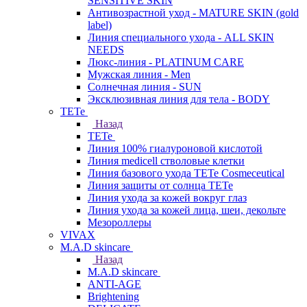
SENSITIVE SKIN
Антивозрастной уход - MATURE SKIN (gold
label)
Линия специального ухода - ALL SKIN
NEEDS
Люкс-линия - PLATINUM CARE
Мужская линия - Men
Солнечная линия - SUN
Эксклюзивная линия для тела - BODY
TETe
Назад
TETe
Линия 100% гиалуроновой кислотой
Линия medicell стволовые клетки
Линия базового ухода TETe Cosmeceutical
Линия защиты от солнца TETe
Линия ухода за кожей вокруг глаз
Линия ухода за кожей лица, шеи, декольте
Мезороллеры
VIVAX
M.A.D skincare
Назад
M.A.D skincare
ANTI-AGE
Brightening