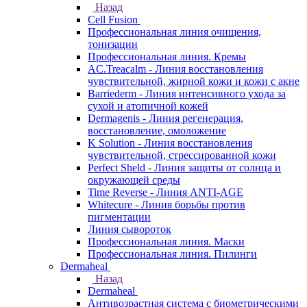
Назад
Cell Fusion
Профессиональная линия очищения,
тонизации
Профессиональная линия. Кремы
AC.Treacalm - Линия восстановления
чувствительной, жирной кожи и кожи с акне
Barriederm - Линия интенсивного ухода за
сухой и атопичной кожей
Dermagenis - Линия регенерация,
восстановление, омоложение
K Solution - Линия восстановления
чувствительной, стрессированной кожи
Perfect Sheld - Линия защиты от солнца и
окружающей среды
Time Reverse - Линия ANTI-AGE
Whitecure - Линия борьбы против
пигментации
Линия сывороток
Профессиональная линия. Маски
Профессиональная линия. Пилинги
Dermaheal
Назад
Dermaheal
Антивозрастная система с биометрическими