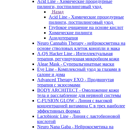
Acid Line - Химические процедурные
пилинги, постпилинговый уход
Назад
Acid Line - Химические процедурные
пилинги, постпилинговый уход
Глубокое очищение на основе кислот
Химические пилинги
Ацидотерапия
Neuro Cannabis Therapy - нейрокосметика на
основе стволовых клеток конопли и мака
A-QS Hacker Line - Интеллектуальная
терапия, регулирующая микробиом кожи
Algae Mask - Суперальгинатные маски
Eye Line - Комплексный уход за глазами в
салоне и дома
Advanced Therapy EXO - Продвинутая
терапия с экзосомами
BODY ARCHITECT - Омоложение кожи
тела и расслабление для нервной системы
C-FUSION GLOW - Линия с высокой
концентрацией витамина C в трех наиболее
эффективных формах
Lactobionic Line - Линия с лактобионовой
кислотой
Neuro Nana Gaba - Нейрокосметика на