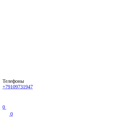
Телефоны
+79109731947
0
0