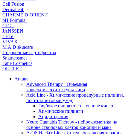
Cell Fusion
Dermaheal
CHARME D’ORIENT
pH Formula
GIGI
JANSSEN
TETe
VIVAX
M.A.D skincare
Подарочные сертификаты
Smartcosmet
Tahe Cosmetics
OUTLET
Arkana
Advanced Therapy - Объемная
коррекцияархитектуры лица
Acid Line - Химические процедурные пилинги,
постпилинговый уход
Глубокое очищение на основе кислот
Химические пилинги
Ацидотерапия
Neuro Cannabis Therapy - нейрокосметика на
основе стволовых клеток конопли и мака
A-QS Hacker Line - Интеллектуальная терапия,