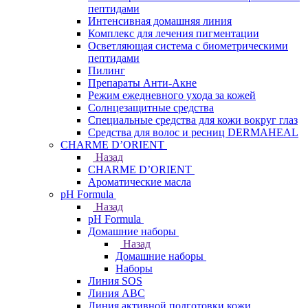
пептидами
Интенсивная домашняя линия
Комплекс для лечения пигментации
Осветляющая система с биометрическими
пептидами
Пилинг
Препараты Анти-Акне
Режим ежедневного ухода за кожей
Солнцезащитные средства
Специальные средства для кожи вокруг глаз
Средства для волос и ресниц DERMAHEAL
CHARME D’ORIENT
Назад
CHARME D’ORIENT
Ароматические масла
pH Formula
Назад
pH Formula
Домашние наборы
Назад
Домашние наборы
Наборы
Линия SOS
Линия АВС
Линия активной подготовки кожи