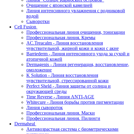
Очищение с японской камелией
Линия интенсивного увлажнения с родниковой
водой
Сыворотки
Cell Fusion
Профессиональная линия очищения, тонизации
Профессиональная линия. Кремы
AC.Treacalm - Линия восстановления
чувствительной, жирной кожи и кожи с акне
Barriederm - Линия интенсивного ухода за сухой и
атопичной кожей
Dermagenis - Линия регенерация, восстановление,
омоложение
K Solution - Линия восстановления
чувствительной, стрессированной кожи
Perfect Sheld - Линия защиты от солнца и
окружающей среды
Time Reverse - Линия ANTI-AGE
Whitecure - Линия борьбы против пигментации
Линия сывороток
Профессиональная линия. Маски
Профессиональная линия. Пилинги
Dermaheal
Антивозрастная система с биометрическими