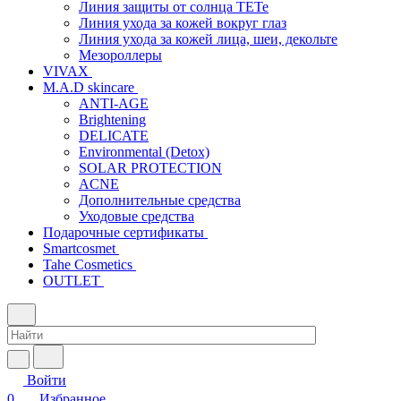
Линия защиты от солнца TETe
Линия ухода за кожей вокруг глаз
Линия ухода за кожей лица, шеи, декольте
Мезороллеры
VIVAX
M.A.D skincare
ANTI-AGE
Brightening
DELICATE
Environmental (Detox)
SOLAR PROTECTION
АCNE
Дополнительные средства
Уходовые средства
Подарочные сертификаты
Smartcosmet
Tahe Cosmetics
OUTLET
Войти
0
Избранное