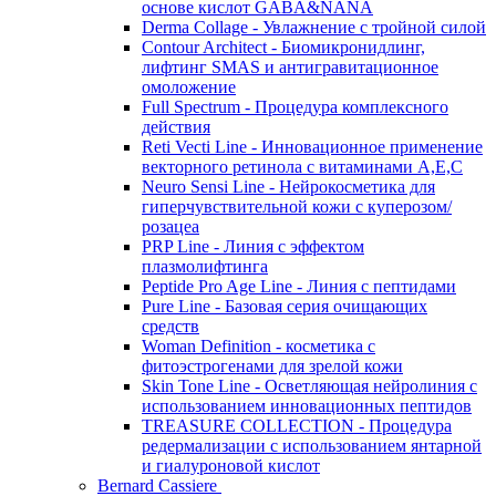
основе кислот GABA&NANA
Derma Collage - Увлажнение с тройной силой
Contour Architect - Биомикронидлинг,
лифтинг SMAS и антигравитационное
омоложение
Full Spectrum - Процедура комплексного
действия
Reti Vecti Line - Инновационное применение
векторного ретинола с витаминами A,Е,С
Neuro Sensi Line - Нейрокосметика для
гиперчувствительной кожи с куперозом/
розацеа
PRP Line - Линия с эффектом
плазмолифтинга
Peptide Pro Age Line - Линия с пептидами
Pure Line - Базовая серия очищающих
средств
Woman Definition - косметика с
фитоэстрогенами для зрелой кожи
Skin Tone Line - Осветляющая нейролиния с
использованием инновационных пептидов
TREASURE COLLECTION - Процедура
редермализации с использованием янтарной
и гиалуроновой кислот
Bernard Cassiere