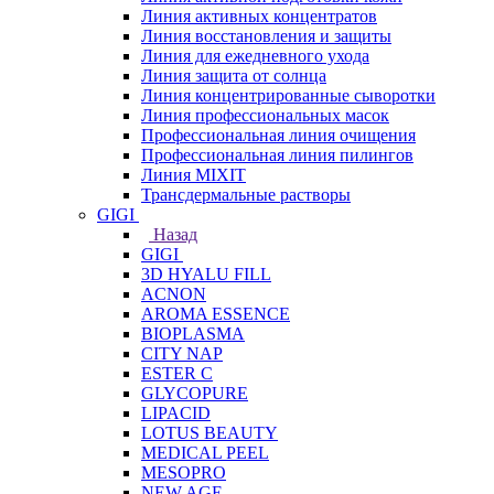
Линия активных концентратов
Линия восстановления и защиты
Линия для ежедневного ухода
Линия защита от солнца
Линия концентрированные сыворотки
Линия профессиональных масок
Профессиональная линия очищения
Профессиональная линия пилингов
Линия MIXIT
Трансдермальные растворы
GIGI
Назад
GIGI
3D HYALU FILL
ACNON
AROMA ESSENCE
BIOPLASMA
CITY NAP
ESTER C
GLYCOPURE
LIPACID
LOTUS BEAUTY
MEDICAL PEEL
MESOPRO
NEW AGE