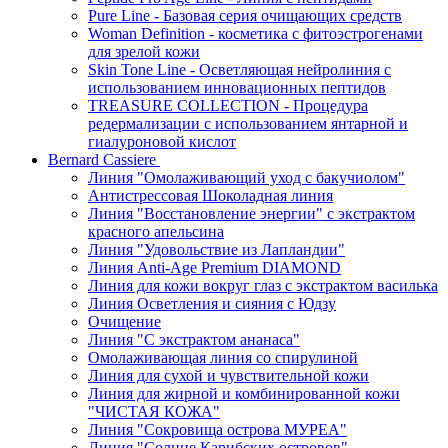
Pure Line - Базовая серия очищающих средств
Woman Definition - косметика с фитоэстрогенами
для зрелой кожи
Skin Tone Line - Осветляющая нейролиния с
использованием инновационных пептидов
TREASURE COLLECTION - Процедура
редермализации с использованием янтарной и
гиалуроновой кислот
Bernard Cassiere
Линия "Омолаживающий уход с бакучиолом"
Антистрессовая Шоколадная линия
Линия "Восстановление энергии" с экстрактом
красного апельсина
Линия "Удовольствие из Лапландии"
Линия Anti-Age Premium DIAMOND
Линия для кожи вокруг глаз с экстрактом василька
Линия Осветления и сияния с Юдзу
Очищение
Линия "С экстрактом ананаса"
Омолаживающая линия со спирулиной
Линия для сухой и чувствительной кожи
Линия для жирной и комбинированной кожи
"ЧИСТАЯ КОЖА"
Линия "Сокровища острова МУРЕА"
Линия "Солнце Карибских островов"