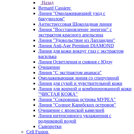
Назад
Bernard Cassiere
Линия "Омолаживающий уход с
бакучиолом"
Антистрессовая Шоколадная линия
Линия "Восстановление энергии" с
экстрактом красного апельсина
Линия "Удовольствие из Лапландии"
Линия Anti-Age Premium DIAMOND
Линия для кожи вокруг глаз с экстрактом
василька
Линия Осветления и сияния с Юдзу
Очищение
Линия "С экстрактом ананаса"
Омолаживающая линия со спирулиной
Линия для сухой и чувствительной кожи
Линия для жирной и комбинированной кожи
"ЧИСТАЯ КОЖА"
Линия "Сокровища острова МУРЕА"
Линия "Солнце Карибских островов"
Очищение с японской камелией
Линия интенсивного увлажнения с
родниковой водой
Сыворотки
Cell Fusion