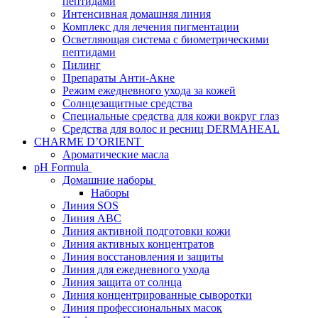
пептидами
Интенсивная домашняя линия
Комплекс для лечения пигментации
Осветляющая система с биометрическими
пептидами
Пилинг
Препараты Анти-Акне
Режим ежедневного ухода за кожей
Солнцезащитные средства
Специальные средства для кожи вокруг глаз
Средства для волос и ресниц DERMAHEAL
CHARME D’ORIENT
Ароматические масла
pH Formula
Домашние наборы
Наборы
Линия SOS
Линия АВС
Линия активной подготовки кожи
Линия активных концентратов
Линия восстановления и защиты
Линия для ежедневного ухода
Линия защита от солнца
Линия концентрированные сыворотки
Линия профессиональных масок