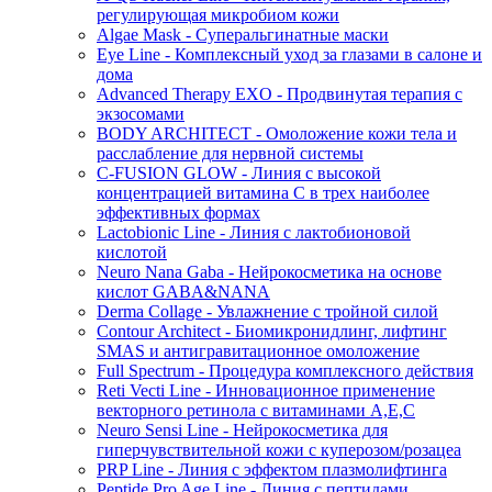
регулирующая микробиом кожи
Algae Mask - Суперальгинатные маски
Eye Line - Комплексный уход за глазами в салоне и
дома
Advanced Therapy EXO - Продвинутая терапия с
экзосомами
BODY ARCHITECT - Омоложение кожи тела и
расслабление для нервной системы
C-FUSION GLOW - Линия с высокой
концентрацией витамина C в трех наиболее
эффективных формах
Lactobionic Line - Линия с лактобионовой
кислотой
Neuro Nana Gaba - Нейрокосметика на основе
кислот GABA&NANA
Derma Collage - Увлажнение с тройной силой
Contour Architect - Биомикронидлинг, лифтинг
SMAS и антигравитационное омоложение
Full Spectrum - Процедура комплексного действия
Reti Vecti Line - Инновационное применение
векторного ретинола с витаминами A,Е,С
Neuro Sensi Line - Нейрокосметика для
гиперчувствительной кожи с куперозом/розацеа
PRP Line - Линия с эффектом плазмолифтинга
Peptide Pro Age Line - Линия с пептидами