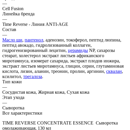
—
Cell Fusion
Линейка бренда
—
Time Reverse - Линия ANTI-AGE
Состав
—
Масло ши
,
пантенол
, аденозин, токоферол, пептид люпина,
пептид авокадо, гидролизованный коллаген,
гидрогенизированный лецитин,
церамиды
NP, сахарозы
стеарат, холестерол экстракт листьев африканского
миротамнуса, изомерат сахарида, экстракт плодов инжира,
экстракт листьев миротамнуса, глицин, серин, глутаминовая
кислота, лизин, аланин, треонин, пролин, аргинин,
сквалан
,
ксилитол,
трегалоза
.
Тип кожи
—
Сосудистая кожа, Жирная кожа, Сухая кожа
Этап ухода
—
Сыворотка
Все характеристики
TIME REVERSE CONCENTRATE ESSENCE Сыворотка
омолаживающая, 130 мл