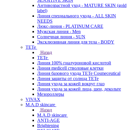
SENSITIVE SKIN
Антивозрастной уход - MATURE SKIN (gold
label)
Линия специального ухода - ALL SKIN
NEEDS
Люкс-линия - PLATINUM CARE
Мужская линия - Men
Солнечная линия - SUN
Эксклюзивная линия для тела - BODY
TETe
Назад
TETe
Линия 100% гиалуроновой кислотой
Линия medicell стволовые клетки
Линия базового ухода TETe Cosmeceutical
Линия защиты от солнца TETe
Линия ухода за кожей вокруг глаз
Линия ухода за кожей лица, шеи, декольте
Мезороллеры
VIVAX
M.A.D skincare
Назад
M.A.D skincare
ANTI-AGE
Brightening