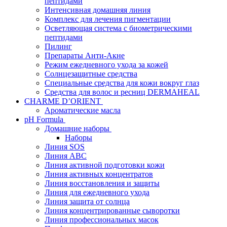
пептидами
Интенсивная домашняя линия
Комплекс для лечения пигментации
Осветляющая система с биометрическими
пептидами
Пилинг
Препараты Анти-Акне
Режим ежедневного ухода за кожей
Солнцезащитные средства
Специальные средства для кожи вокруг глаз
Средства для волос и ресниц DERMAHEAL
CHARME D’ORIENT
Ароматические масла
pH Formula
Домашние наборы
Наборы
Линия SOS
Линия АВС
Линия активной подготовки кожи
Линия активных концентратов
Линия восстановления и защиты
Линия для ежедневного ухода
Линия защита от солнца
Линия концентрированные сыворотки
Линия профессиональных масок