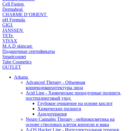
Cell Fusion
Dermaheal
CHARME D’ORIENT
pH Formula
GIGI
JANSSEN
TETe
VIVAX
M.A.D skincare
Подарочные сертификаты
Smartcosmet
Tahe Cosmetics
OUTLET
Arkana
Advanced Therapy - Объемная
коррекцияархитектуры лица
Acid Line - Химические процедурные пилинги,
постпилинговый уход
Глубокое очищение на основе кислот
Химические пилинги
Ацидотерапия
Neuro Cannabis Therapy - нейрокосметика на
основе стволовых клеток конопли и мака
A-QS Hacker Line - Интеллектуальная терапия,