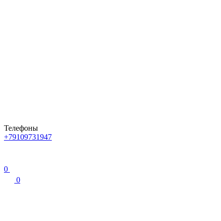
Телефоны
+79109731947
0
0