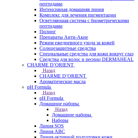
пептидами
Интенсивная домашняя линия
Комплекс для лечения пигментации
Осветляющая система с биометрическими
пептидами
Пилинг
Препараты Анти-Акне
Режим ежедневного ухода за кожей
Солнцезащитные средства
Специальные средства для кожи вокруг глаз
Средства для волос и ресниц DERMAHEAL
CHARME D’ORIENT
Назад
CHARME D’ORIENT
Ароматические масла
pH Formula
Назад
pH Formula
Домашние наборы
Назад
Домашние наборы
Наборы
Линия SOS
Линия АВС
Линия активной подготовки кожи