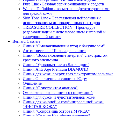
Pure Line - Базовая серия очищающих средств
Woman Definition - косметика с фитоэстрогенами
для зрелой кожи
Skin Tone Line - Осветляющая нейролиния с
использованием инновационных пептидов
TREASURE COLLECTION - Процедура
редермализации с использованием янтарной и
гиалуроновой кислот
Bernard Cassiere
Линия "Омолаживающий уход с бакучиолом"
Антистрессовая Шоколадная линия
Линия "Восстановление энергии" с экстрактом
красного апельсина
Линия "Удовольствие из Лапландии"
Линия Anti-Age Premium DIAMOND
Линия для кожи вокруг глаз с экстрактом василька
Линия Осветления и сияния с Юдзу
Очищение
Линия "С экстрактом ананаса"
Омолаживающая линия со спирулиной
Линия для сухой и чувствительной кожи
Линия для жирной и комбинированной кожи
"ЧИСТАЯ КОЖА"
Линия "Сокровища острова МУРЕА"
Линия "Солнце Карибских островов"