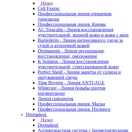
Назад
Cell Fusion
Профессиональная линия очищения,
тонизации
Профессиональная линия. Кремы
AC.Treacalm - Линия восстановления
чувствительной, жирной кожи и кожи с акне
Barriederm - Линия интенсивного ухода за
сухой и атопичной кожей
Dermagenis - Линия регенерация,
восстановление, омоложение
K Solution - Линия восстановления
чувствительной, стрессированной кожи
Perfect Sheld - Линия защиты от солнца и
окружающей среды
Time Reverse - Линия ANTI-AGE
Whitecure - Линия борьбы против
пигментации
Линия сывороток
Профессиональная линия. Маски
Профессиональная линия. Пилинги
Dermaheal
Назад
Dermaheal
Антивозрастная система с биометрическими