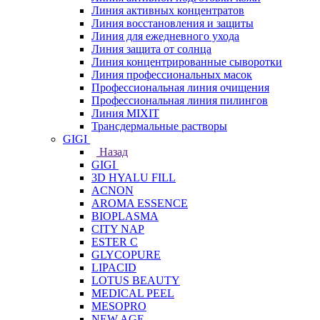
Линия активных концентратов
Линия восстановления и защиты
Линия для ежедневного ухода
Линия защита от солнца
Линия концентрированные сыворотки
Линия профессиональных масок
Профессиональная линия очищения
Профессиональная линия пилингов
Линия MIXIT
Трансдермальные растворы
GIGI
Назад
GIGI
3D HYALU FILL
ACNON
AROMA ESSENCE
BIOPLASMA
CITY NAP
ESTER C
GLYCOPURE
LIPACID
LOTUS BEAUTY
MEDICAL PEEL
MESOPRO
NEW AGE