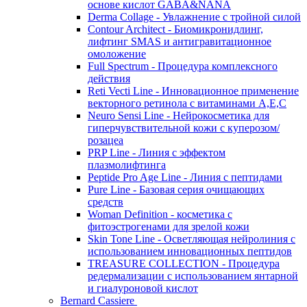
основе кислот GABA&NANA
Derma Collage - Увлажнение с тройной силой
Contour Architect - Биомикронидлинг,
лифтинг SMAS и антигравитационное
омоложение
Full Spectrum - Процедура комплексного
действия
Reti Vecti Line - Инновационное применение
векторного ретинола с витаминами A,Е,С
Neuro Sensi Line - Нейрокосметика для
гиперчувствительной кожи с куперозом/
розацеа
PRP Line - Линия с эффектом
плазмолифтинга
Peptide Pro Age Line - Линия с пептидами
Pure Line - Базовая серия очищающих
средств
Woman Definition - косметика с
фитоэстрогенами для зрелой кожи
Skin Tone Line - Осветляющая нейролиния с
использованием инновационных пептидов
TREASURE COLLECTION - Процедура
редермализации с использованием янтарной
и гиалуроновой кислот
Bernard Cassiere