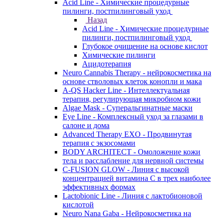
Acid Line - Химические процедурные
пилинги, постпилинговый уход
Назад
Acid Line - Химические процедурные
пилинги, постпилинговый уход
Глубокое очищение на основе кислот
Химические пилинги
Ацидотерапия
Neuro Cannabis Therapy - нейрокосметика на
основе стволовых клеток конопли и мака
A-QS Hacker Line - Интеллектуальная
терапия, регулирующая микробиом кожи
Algae Mask - Суперальгинатные маски
Eye Line - Комплексный уход за глазами в
салоне и дома
Advanced Therapy EXO - Продвинутая
терапия с экзосомами
BODY ARCHITECT - Омоложение кожи
тела и расслабление для нервной системы
C-FUSION GLOW - Линия с высокой
концентрацией витамина C в трех наиболее
эффективных формах
Lactobionic Line - Линия с лактобионовой
кислотой
Neuro Nana Gaba - Нейрокосметика на