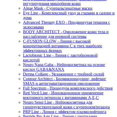
регулирующая микробиом кожи
Algae Mask - Суперальгинатные маски
Eye Line - Комплексный уход за глазами в салоне и
дома
Advanced Therapy EXO - Продвинутая терапия с
экзосомами
BODY ARCHITECT - Омоложение кожи тела и
расслабление для нервной системы
C-FUSION GLOW - Линия с высокой
концентрацией витамина C в трех наиболее
эффективных формах
Lactobionic Line - Линия с лактобионовой
кислотой
Neuro Nana Gaba - Нейрокосметика на основе
кислот GABA&NANA
Derma Collage - Увлажнение с тройной силой
Contour Architect - Биомикронидлинг, лифтинг
SMAS и антигравитационное омоложение
Full Spectrum - Процедура комплексного действия
Reti Vecti Line - Инновационное применение
векторного ретинола с витаминами A,Е,С
Neuro Sensi Line - Нейрокосметика для
гиперчувствительной кожи с куперозом/розацеа
PRP Line - Линия с эффектом плазмолифтинга
Peptide Pro Age Line - Линия с пептидами