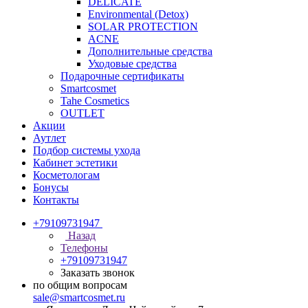
DELICATE
Environmental (Detox)
SOLAR PROTECTION
АCNE
Дополнительные средства
Уходовые средства
Подарочные сертификаты
Smartcosmet
Tahe Cosmetics
OUTLET
Акции
Аутлет
Подбор системы ухода
Кабинет эстетики
Косметологам
Бонусы
Контакты
+79109731947
Назад
Телефоны
+79109731947
Заказать звонок
по общим вопросам
sale@smartcosmet.ru