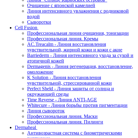
Очищение с японской камелией
Линия интенсивного увлажнения с родниковой
водой
Сыворотки
Cell Fusion
Профессиональная линия очищения, тонизации
Профессиональная линия. Кремы
AC.Treacalm - Линия восстановления
чувствительной, жирной кожи и кожи с акне
Barriederm - Линия интенсивного ухода за сухой и
атопичной кожей
Dermagenis - Линия регенерация, восстановление,
омоложение
K Solution - Линия восстановления
чувствительной, стрессированной кожи
Perfect Sheld - Линия защиты от солнца и
окружающей среды
Time Reverse - Линия ANTI-AGE
Whitecure - Линия борьбы против пигментации
Линия сывороток
Профессиональная линия. Маски
Профессиональная линия. Пилинги
Dermaheal
Антивозрастная система с биометрическими