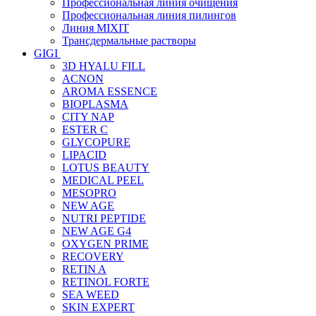
Профессиональная линия очищения
Профессиональная линия пилингов
Линия MIXIT
Трансдермальные растворы
GIGI
3D HYALU FILL
ACNON
AROMA ESSENCE
BIOPLASMA
CITY NAP
ESTER C
GLYCOPURE
LIPACID
LOTUS BEAUTY
MEDICAL PEEL
MESOPRO
NEW AGE
NUTRI PEPTIDE
NEW AGE G4
OXYGEN PRIME
RECOVERY
RETIN A
RETINOL FORTE
SEA WEED
SKIN EXPERT