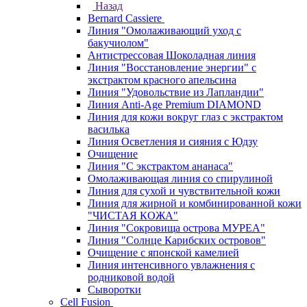
Назад
Bernard Cassiere
Линия "Омолаживающий уход с
бакучиолом"
Антистрессовая Шоколадная линия
Линия "Восстановление энергии" с
экстрактом красного апельсина
Линия "Удовольствие из Лапландии"
Линия Anti-Age Premium DIAMOND
Линия для кожи вокруг глаз с экстрактом
василька
Линия Осветления и сияния с Юдзу
Очищение
Линия "С экстрактом ананаса"
Омолаживающая линия со спирулиной
Линия для сухой и чувствительной кожи
Линия для жирной и комбинированной кожи
"ЧИСТАЯ КОЖА"
Линия "Сокровища острова МУРЕА"
Линия "Солнце Карибских островов"
Очищение с японской камелией
Линия интенсивного увлажнения с
родниковой водой
Сыворотки
Cell Fusion