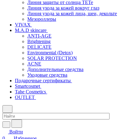
Линия защиты от солнца TETe
Линия ухода за кожей вокруг глаз
Линия ухода за кожей лица, шеи, декольте
Мезороллеры
VIVAX
M.A.D skincare
ANTI-AGE
Brightening
DELICATE
Environmental (Detox)
SOLAR PROTECTION
АCNE
Дополнительные средства
Уходовые средства
Подарочные сертификаты
Smartcosmet
Tahe Cosmetics
OUTLET
Войти
0
Избранное