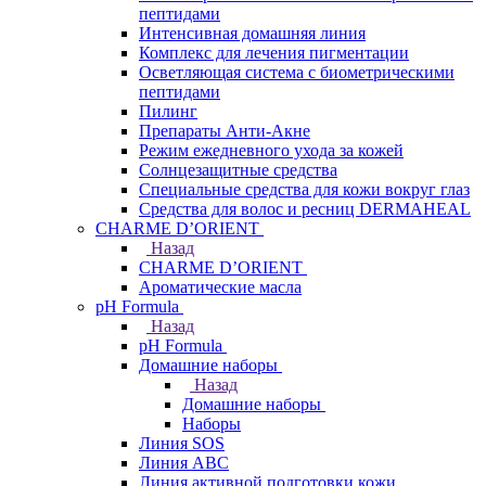
пептидами
Интенсивная домашняя линия
Комплекс для лечения пигментации
Осветляющая система с биометрическими
пептидами
Пилинг
Препараты Анти-Акне
Режим ежедневного ухода за кожей
Солнцезащитные средства
Специальные средства для кожи вокруг глаз
Средства для волос и ресниц DERMAHEAL
CHARME D’ORIENT
Назад
CHARME D’ORIENT
Ароматические масла
pH Formula
Назад
pH Formula
Домашние наборы
Назад
Домашние наборы
Наборы
Линия SOS
Линия АВС
Линия активной подготовки кожи