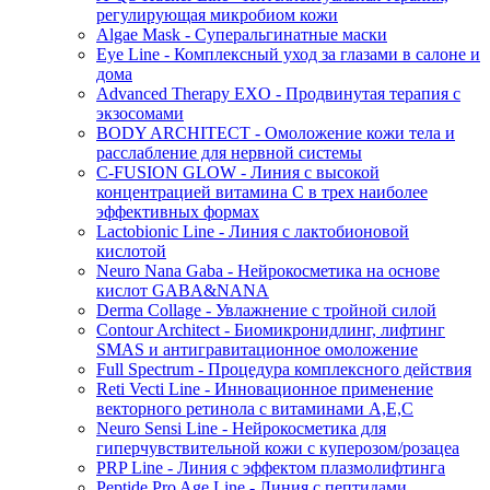
регулирующая микробиом кожи
Algae Mask - Суперальгинатные маски
Eye Line - Комплексный уход за глазами в салоне и
дома
Advanced Therapy EXO - Продвинутая терапия с
экзосомами
BODY ARCHITECT - Омоложение кожи тела и
расслабление для нервной системы
C-FUSION GLOW - Линия с высокой
концентрацией витамина C в трех наиболее
эффективных формах
Lactobionic Line - Линия с лактобионовой
кислотой
Neuro Nana Gaba - Нейрокосметика на основе
кислот GABA&NANA
Derma Collage - Увлажнение с тройной силой
Contour Architect - Биомикронидлинг, лифтинг
SMAS и антигравитационное омоложение
Full Spectrum - Процедура комплексного действия
Reti Vecti Line - Инновационное применение
векторного ретинола с витаминами A,Е,С
Neuro Sensi Line - Нейрокосметика для
гиперчувствительной кожи с куперозом/розацеа
PRP Line - Линия с эффектом плазмолифтинга
Peptide Pro Age Line - Линия с пептидами