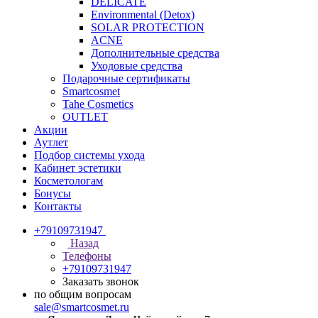
DELICATE
Environmental (Detox)
SOLAR PROTECTION
АCNE
Дополнительные средства
Уходовые средства
Подарочные сертификаты
Smartcosmet
Tahe Cosmetics
OUTLET
Акции
Аутлет
Подбор системы ухода
Кабинет эстетики
Косметологам
Бонусы
Контакты
+79109731947
Назад
Телефоны
+79109731947
Заказать звонок
по общим вопросам
sale@smartcosmet.ru