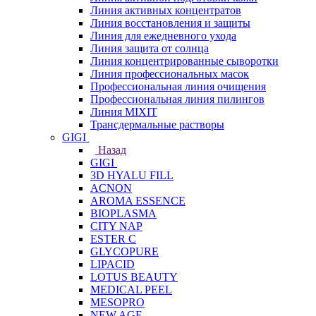
Линия активных концентратов
Линия восстановления и защиты
Линия для ежедневного ухода
Линия защита от солнца
Линия концентрированные сыворотки
Линия профессиональных масок
Профессиональная линия очищения
Профессиональная линия пилингов
Линия MIXIT
Трансдермальные растворы
GIGI
Назад
GIGI
3D HYALU FILL
ACNON
AROMA ESSENCE
BIOPLASMA
CITY NAP
ESTER C
GLYCOPURE
LIPACID
LOTUS BEAUTY
MEDICAL PEEL
MESOPRO
NEW AGE