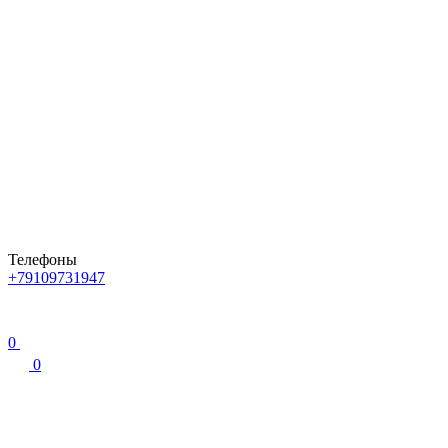
Телефоны
+79109731947
0
0