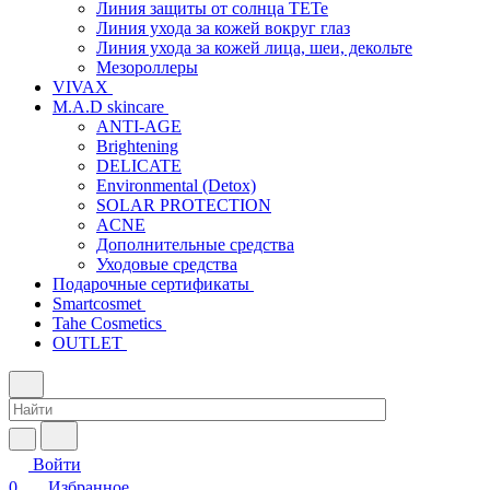
Линия защиты от солнца TETe
Линия ухода за кожей вокруг глаз
Линия ухода за кожей лица, шеи, декольте
Мезороллеры
VIVAX
M.A.D skincare
ANTI-AGE
Brightening
DELICATE
Environmental (Detox)
SOLAR PROTECTION
АCNE
Дополнительные средства
Уходовые средства
Подарочные сертификаты
Smartcosmet
Tahe Cosmetics
OUTLET
Войти
0
Избранное