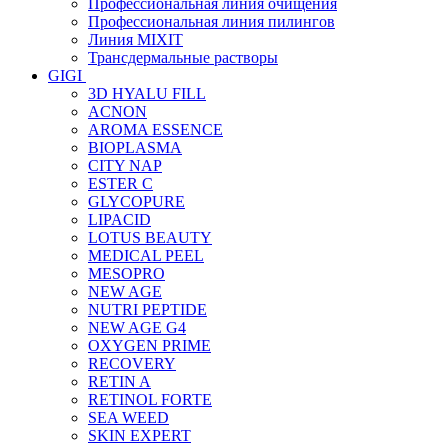
Профессиональная линия очищения
Профессиональная линия пилингов
Линия MIXIT
Трансдермальные растворы
GIGI
3D HYALU FILL
ACNON
AROMA ESSENCE
BIOPLASMA
CITY NAP
ESTER C
GLYCOPURE
LIPACID
LOTUS BEAUTY
MEDICAL PEEL
MESOPRO
NEW AGE
NUTRI PEPTIDE
NEW AGE G4
OXYGEN PRIME
RECOVERY
RETIN A
RETINOL FORTE
SEA WEED
SKIN EXPERT