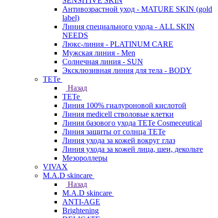
SENSITIVE SKIN
Антивозрастной уход - MATURE SKIN (gold
label)
Линия специального ухода - ALL SKIN
NEEDS
Люкс-линия - PLATINUM CARE
Мужская линия - Men
Солнечная линия - SUN
Эксклюзивная линия для тела - BODY
TETe
Назад
TETe
Линия 100% гиалуроновой кислотой
Линия medicell стволовые клетки
Линия базового ухода TETe Cosmeceutical
Линия защиты от солнца TETe
Линия ухода за кожей вокруг глаз
Линия ухода за кожей лица, шеи, декольте
Мезороллеры
VIVAX
M.A.D skincare
Назад
M.A.D skincare
ANTI-AGE
Brightening