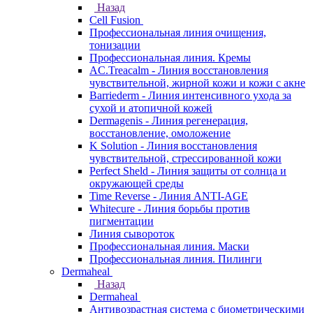
Назад
Cell Fusion
Профессиональная линия очищения,
тонизации
Профессиональная линия. Кремы
AC.Treacalm - Линия восстановления
чувствительной, жирной кожи и кожи с акне
Barriederm - Линия интенсивного ухода за
сухой и атопичной кожей
Dermagenis - Линия регенерация,
восстановление, омоложение
K Solution - Линия восстановления
чувствительной, стрессированной кожи
Perfect Sheld - Линия защиты от солнца и
окружающей среды
Time Reverse - Линия ANTI-AGE
Whitecure - Линия борьбы против
пигментации
Линия сывороток
Профессиональная линия. Маски
Профессиональная линия. Пилинги
Dermaheal
Назад
Dermaheal
Антивозрастная система с биометрическими