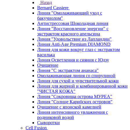
Назад
Bernard Cassiere
Линия "Омолаживающий уход с
бакучиолом"
Антистрессовая Шоколадная линия
Линия "Восстановление энергии" с
экстрактом красного апельсина
Линия "Удовольствие из Лапландии"
Линия Anti-Age Premium DIAMOND
Линия для кожи вокруг глаз с экстрактом
василька
Линия Осветления и сияния с Юдзу
Очищение
Линия "С экстрактом ананаса"
Омолаживающая линия со спирулиной
Линия для сухой и чувствительной кожи
Линия для жирной и комбинированной кожи
"ЧИСТАЯ КОЖА"
Линия "Сокровища острова МУРЕА"
Линия "Солнце Карибских островов"
Очищение с японской камелией
Линия интенсивного увлажнения с
родниковой водой
Сыворотки
Cell Fusion