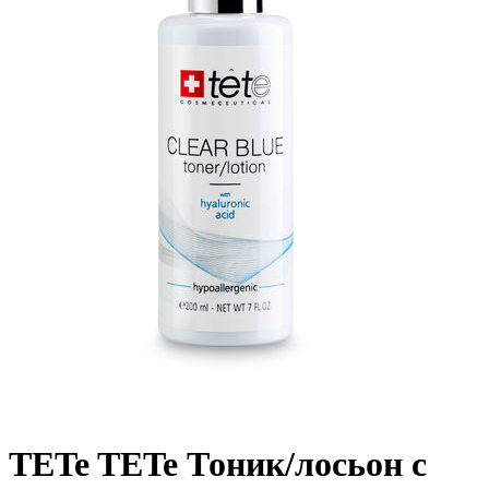
TETe TETe Тоник/лосьон с