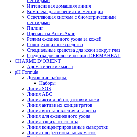
пептидами
Интенсивная домашняя линия
Комплекс для лечения пигментации
Осветляющая система с биометрическими
пептидами
Пилинг
Препараты Анти-Акне
Режим ежедневного ухода за кожей
Солнцезащитные средства
Специальные средства для кожи вокруг глаз
Средства для волос и ресниц DERMAHEAL
CHARME D’ORIENT
Ароматические масла
pH Formula
Домашние наборы
Наборы
Линия SOS
Линия АВС
Линия активной подготовки кожи
Линия активных концентратов
Линия восстановления и защиты
Линия для ежедневного ухода
Линия защита от солнца
Линия концентрированные сыворотки
Линия профессиональных масок