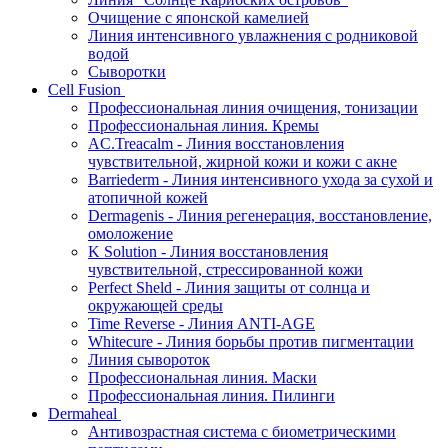
Очищение с японской камелией
Линия интенсивного увлажнения с родниковой
водой
Сыворотки
Cell Fusion
Профессиональная линия очищения, тонизации
Профессиональная линия. Кремы
AC.Treacalm - Линия восстановления
чувствительной, жирной кожи и кожи с акне
Barriederm - Линия интенсивного ухода за сухой и
атопичной кожей
Dermagenis - Линия регенерация, восстановление,
омоложение
K Solution - Линия восстановления
чувствительной, стрессированной кожи
Perfect Sheld - Линия защиты от солнца и
окружающей среды
Time Reverse - Линия ANTI-AGE
Whitecure - Линия борьбы против пигментации
Линия сывороток
Профессиональная линия. Маски
Профессиональная линия. Пилинги
Dermaheal
Антивозрастная система с биометрическими