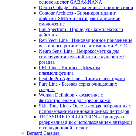
основе кислот GABA&NANA
Derma Collage - Увлажнение с тройной силой
Contour Architect - Биомикронидлинг,
лифтинг SMAS и антигравитационное
омоложение
Full Spectrum - Процедура комплексного
действия
Reti Vecti Line - Инновационное применение
векторного ретинола с витаминами A,Е,С
Neuro Sensi Line - Нейрокосметика для
гиперчувствительной кожи с куперозом/
розацеа
PRP Line - Линия с эффектом
плазмолифтинга
Peptide Pro Age Line - Линия с пептидами
Pure Line - Базовая серия очищающих
средств
Woman Definition - косметика с
фитоэстрогенами для зрелой кожи
Skin Tone Line - Осветляющая нейролиния с
использованием инновационных пептидов
TREASURE COLLECTION - Процедура
редермализации с использованием янтарной
и гиалуроновой кислот
Bernard Cassiere