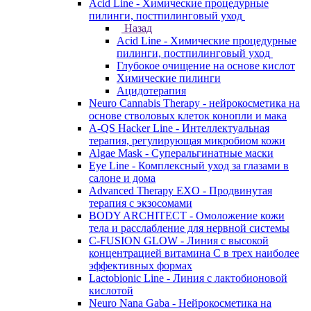
Acid Line - Химические процедурные
пилинги, постпилинговый уход
Назад
Acid Line - Химические процедурные
пилинги, постпилинговый уход
Глубокое очищение на основе кислот
Химические пилинги
Ацидотерапия
Neuro Cannabis Therapy - нейрокосметика на
основе стволовых клеток конопли и мака
A-QS Hacker Line - Интеллектуальная
терапия, регулирующая микробиом кожи
Algae Mask - Суперальгинатные маски
Eye Line - Комплексный уход за глазами в
салоне и дома
Advanced Therapy EXO - Продвинутая
терапия с экзосомами
BODY ARCHITECT - Омоложение кожи
тела и расслабление для нервной системы
C-FUSION GLOW - Линия с высокой
концентрацией витамина C в трех наиболее
эффективных формах
Lactobionic Line - Линия с лактобионовой
кислотой
Neuro Nana Gaba - Нейрокосметика на