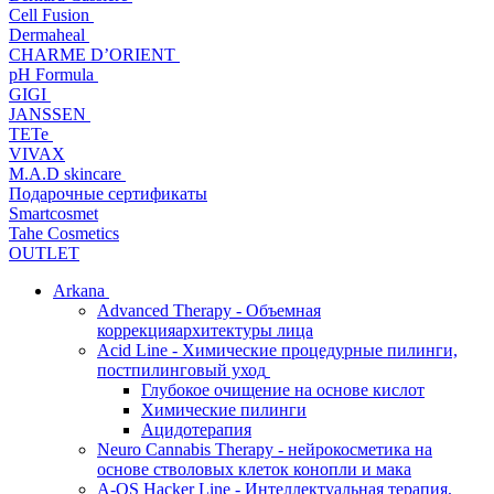
Cell Fusion
Dermaheal
CHARME D’ORIENT
pH Formula
GIGI
JANSSEN
TETe
VIVAX
M.A.D skincare
Подарочные сертификаты
Smartcosmet
Tahe Cosmetics
OUTLET
Arkana
Advanced Therapy - Объемная
коррекцияархитектуры лица
Acid Line - Химические процедурные пилинги,
постпилинговый уход
Глубокое очищение на основе кислот
Химические пилинги
Ацидотерапия
Neuro Cannabis Therapy - нейрокосметика на
основе стволовых клеток конопли и мака
A-QS Hacker Line - Интеллектуальная терапия,