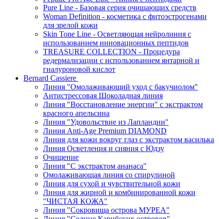
Pure Line - Базовая серия очищающих средств
Woman Definition - косметика с фитоэстрогенами
для зрелой кожи
Skin Tone Line - Осветляющая нейролиния с
использованием инновационных пептидов
TREASURE COLLECTION - Процедура
редермализации с использованием янтарной и
гиалуроновой кислот
Bernard Cassiere
Линия "Омолаживающий уход с бакучиолом"
Антистрессовая Шоколадная линия
Линия "Восстановление энергии" с экстрактом
красного апельсина
Линия "Удовольствие из Лапландии"
Линия Anti-Age Premium DIAMOND
Линия для кожи вокруг глаз с экстрактом василька
Линия Осветления и сияния с Юдзу
Очищение
Линия "С экстрактом ананаса"
Омолаживающая линия со спирулиной
Линия для сухой и чувствительной кожи
Линия для жирной и комбинированной кожи
"ЧИСТАЯ КОЖА"
Линия "Сокровища острова МУРЕА"
Линия "Солнце Карибских островов"