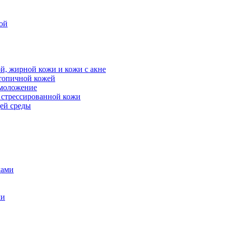
ой
й, жирной кожи и кожи с акне
атопичной кожей
омоложение
, стрессированной кожи
щей среды
дами
ми