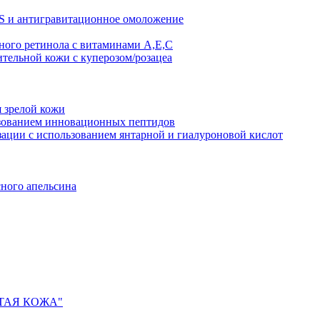
AS и антигравитационное омоложение
рного ретинола с витаминами A,Е,С
ительной кожи с куперозом/розацеа
я зрелой кожи
ьзованием инновационных пептидов
ии с использованием янтарной и гиалуроновой кислот
сного апельсина
ИСТАЯ КОЖА"