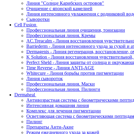
Линия "Солнце Карибских островов"
Очищение с японской камелией
Линия интенсивного увлажнения с родниковой вод
Сыворотки
Cell Fusion
Профессиональная линия очищения, тонизации
Профессиональная линия. Кремы
AC.Treacalm - Линия восстановления чувствительно
Barriederm - Линия интенсивного ухода за сухой и 
Dermagenis - Линия регенерация, восстановление, 
K Solution - Линия восстановления чувствительной
Perfect Sheld - Линия защиты от солнца и окружаю
Time Reverse - Линия ANTI-AGE
Whitecure - Линия борьбы против пигментации
Линия сывороток
Профессиональная линия. Маски
Профессиональная линия. Пилинги
Dermaheal
Антивозрастная система с биометрическими пепти
Интенсивная домашняя линия
Комплекс для лечения пигментации
Осветляющая система с биометрическими пептида
Пилинг
Препараты Анти-Акне
Режим ежедневного ухода за кожей