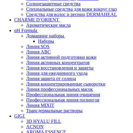
Солнцезащитные средства
Специальные средства для кожи вокруг глаз
Средства для волос и ресниц DERMAHEAL
CHARME D’ORIENT
Ароматические масла
pH Formula
Домашние наборы
Наборы
Линия SOS
Линия АВС
Линия активной подготовки кожи
Линия активных концентратов
Линия восстановления и защиты
Линия для ежедневного ухода
Линия защита от солнца
Линия концентрированные сыворотки
Линия профессиональных масок
Профессиональная линия очищения
Профессиональная линия пилингов
Линия MIXIT
Трансдермальные растворы
GIGI
3D HYALU FILL
ACNON
AROMA ESSENCE