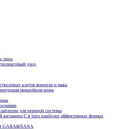
ы лица
стпилинговый уход
 стволовых клеток конопли и мака
гулирующая микробиом кожи
дома
зосомами
абление для нервной системы
 витамина C в трех наиболее эффективных формах
ислот GABA&NANA