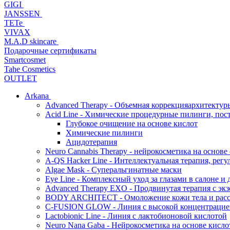
GIGI
JANSSEN
TETe
VIVAX
M.A.D skincare
Подарочные сертификаты
Smartcosmet
Tahe Cosmetics
OUTLET
Arkana
Advanced Therapy - Объемная коррекцияархитектур
Acid Line - Химические процедурные пилинги, по
Глубокое очищение на основе кислот
Химические пилинги
Ацидотерапия
Neuro Cannabis Therapy - нейрокосметика на основе
A-QS Hacker Line - Интеллектуальная терапия, ре
Algae Mask - Суперальгинатные маски
Eye Line - Комплексный уход за глазами в салоне и 
Advanced Therapy EXO - Продвинутая терапия с эк
BODY ARCHITECT - Омоложение кожи тела и рассл
C-FUSION GLOW - Линия с высокой концентрацией
Lactobionic Line - Линия с лактобионовой кислотой
Neuro Nana Gaba - Нейрокосметика на основе к