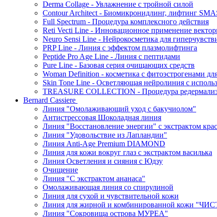
Derma Collage - Увлажнение с тройной силой
Contour Architect - Биомикронидлинг, лифтинг SM
Full Spectrum - Процедура комплексного действия
Reti Vecti Line - Инновационное применение векто
Neuro Sensi Line - Нейрокосметика для гиперчувств
PRP Line - Линия с эффектом плазмолифтинга
Peptide Pro Age Line - Линия с пептидами
Pure Line - Базовая серия очищающих средств
Woman Definition - косметика с фитоэстрогенами дл
Skin Tone Line - Осветляющая нейролиния с испол
TREASURE COLLECTION - Процедура редермализац
Bernard Cassiere
Линия "Омолаживающий уход с бакучиолом"
Антистрессовая Шоколадная линия
Линия "Восстановление энергии" с экстрактом кра
Линия "Удовольствие из Лапландии"
Линия Anti-Age Premium DIAMOND
Линия для кожи вокруг глаз с экстрактом василька
Линия Осветления и сияния с Юдзу
Очищение
Линия "С экстрактом ананаса"
Омолаживающая линия со спирулиной
Линия для сухой и чувствительной кожи
Линия для жирной и комбинированной кожи "Ч
Линия "Сокровища острова МУРЕА"