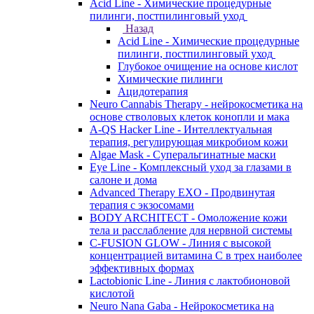
Acid Line - Химические процедурные
пилинги, постпилинговый уход
Назад
Acid Line - Химические процедурные
пилинги, постпилинговый уход
Глубокое очищение на основе кислот
Химические пилинги
Ацидотерапия
Neuro Cannabis Therapy - нейрокосметика на
основе стволовых клеток конопли и мака
A-QS Hacker Line - Интеллектуальная
терапия, регулирующая микробиом кожи
Algae Mask - Суперальгинатные маски
Eye Line - Комплексный уход за глазами в
салоне и дома
Advanced Therapy EXO - Продвинутая
терапия с экзосомами
BODY ARCHITECT - Омоложение кожи
тела и расслабление для нервной системы
C-FUSION GLOW - Линия с высокой
концентрацией витамина C в трех наиболее
эффективных формах
Lactobionic Line - Линия с лактобионовой
кислотой
Neuro Nana Gaba - Нейрокосметика на