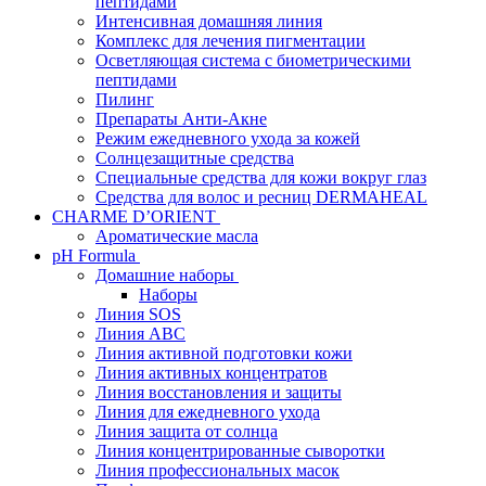
пептидами
Интенсивная домашняя линия
Комплекс для лечения пигментации
Осветляющая система с биометрическими
пептидами
Пилинг
Препараты Анти-Акне
Режим ежедневного ухода за кожей
Солнцезащитные средства
Специальные средства для кожи вокруг глаз
Средства для волос и ресниц DERMAHEAL
CHARME D’ORIENT
Ароматические масла
pH Formula
Домашние наборы
Наборы
Линия SOS
Линия АВС
Линия активной подготовки кожи
Линия активных концентратов
Линия восстановления и защиты
Линия для ежедневного ухода
Линия защита от солнца
Линия концентрированные сыворотки
Линия профессиональных масок