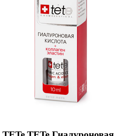
TETe TETe Гиалуроновая