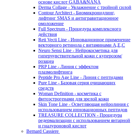
основе кислот GABA&NANA
Derma Collage - Увлажнение с тройной силой
Contour Architect - Биомикронидлинг,
лифтинг SMAS и антигравитационное
омоложение
Full Spectrum - Процедура комплексного
действия
Reti Vecti Line - Инновационное применение
векторного ретинола с витаминами A,Е,С
Neuro Sensi Line - Нейрокосметика для
гиперчувствительной кожи с куперозом/
розацеа
PRP Line - Линия с эффектом
плазмолифтинга
Peptide Pro Age Line - Линия с пептидами
Pure Line - Базовая серия очищающих
средств
Woman Definition - косметика с
фитоэстрогенами для зрелой кожи
Skin Tone Line - Осветляющая нейролиния с
использованием инновационных пептидов
TREASURE COLLECTION - Процедура
редермализации с использованием янтарной
и гиалуроновой кислот
Bernard Cassiere