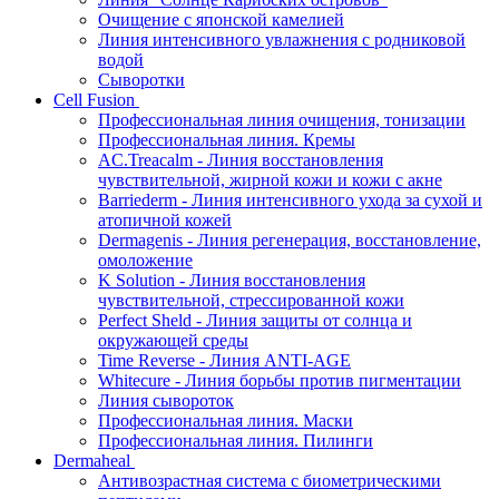
Очищение с японской камелией
Линия интенсивного увлажнения с родниковой
водой
Сыворотки
Cell Fusion
Профессиональная линия очищения, тонизации
Профессиональная линия. Кремы
AC.Treacalm - Линия восстановления
чувствительной, жирной кожи и кожи с акне
Barriederm - Линия интенсивного ухода за сухой и
атопичной кожей
Dermagenis - Линия регенерация, восстановление,
омоложение
K Solution - Линия восстановления
чувствительной, стрессированной кожи
Perfect Sheld - Линия защиты от солнца и
окружающей среды
Time Reverse - Линия ANTI-AGE
Whitecure - Линия борьбы против пигментации
Линия сывороток
Профессиональная линия. Маски
Профессиональная линия. Пилинги
Dermaheal
Антивозрастная система с биометрическими