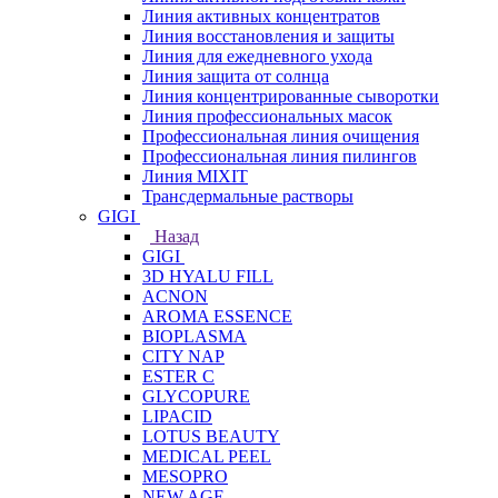
Линия активных концентратов
Линия восстановления и защиты
Линия для ежедневного ухода
Линия защита от солнца
Линия концентрированные сыворотки
Линия профессиональных масок
Профессиональная линия очищения
Профессиональная линия пилингов
Линия MIXIT
Трансдермальные растворы
GIGI
Назад
GIGI
3D HYALU FILL
ACNON
AROMA ESSENCE
BIOPLASMA
CITY NAP
ESTER C
GLYCOPURE
LIPACID
LOTUS BEAUTY
MEDICAL PEEL
MESOPRO
NEW AGE