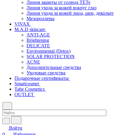
Линия защиты от солнца TETe
Линия ухода за кожей вокруг глаз
Линия ухода за кожей лица, шеи, декольте
Мезороллеры
VIVAX
M.A.D skincare
ANTI-AGE
Brightening
DELICATE
Environmental (Detox)
SOLAR PROTECTION
АCNE
Дополнительные средства
Уходовые средства
Подарочные сертификаты
Smartcosmet
Tahe Cosmetics
OUTLET
Войти
0
Избранное