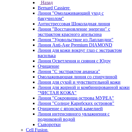
Назад
Bernard Cassiere
Линия "Омолаживающий уход с
бакучиолом"
Антистрессовая Шоколадная линия
Линия "Восстановление энергии" с
экстрактом красного апельсина
Линия "Удовольствие из Лапландии"
Линия Anti-Age Premium DIAMOND
Линия для кожи вокруг глаз с экстрактом
василька
Линия Осветления и сияния с Юдзу
Очищение
Линия "С экстрактом ананаса"
Омолаживающая линия со спирулиной
Линия для сухой и чувствительной кожи
Линия для жирной и комбинированной кожи
"ЧИСТАЯ КОЖА"
Линия "Сокровища острова МУРЕА"
Линия "Солнце Карибских островов"
Очищение с японской камелией
Линия интенсивного увлажнения с
родниковой водой
Сыворотки
Cell Fusion