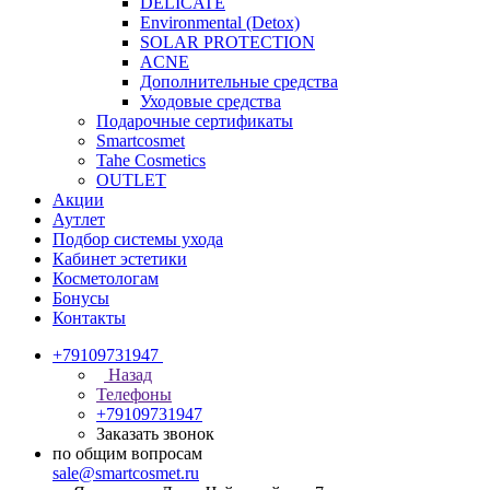
DELICATE
Environmental (Detox)
SOLAR PROTECTION
АCNE
Дополнительные средства
Уходовые средства
Подарочные сертификаты
Smartcosmet
Tahe Cosmetics
OUTLET
Акции
Аутлет
Подбор системы ухода
Кабинет эстетики
Косметологам
Бонусы
Контакты
+79109731947
Назад
Телефоны
+79109731947
Заказать звонок
по общим вопросам
sale@smartcosmet.ru