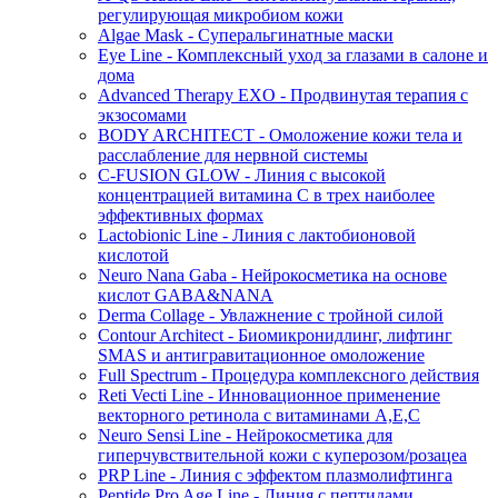
регулирующая микробиом кожи
Algae Mask - Суперальгинатные маски
Eye Line - Комплексный уход за глазами в салоне и
дома
Advanced Therapy EXO - Продвинутая терапия с
экзосомами
BODY ARCHITECT - Омоложение кожи тела и
расслабление для нервной системы
C-FUSION GLOW - Линия с высокой
концентрацией витамина C в трех наиболее
эффективных формах
Lactobionic Line - Линия с лактобионовой
кислотой
Neuro Nana Gaba - Нейрокосметика на основе
кислот GABA&NANA
Derma Collage - Увлажнение с тройной силой
Contour Architect - Биомикронидлинг, лифтинг
SMAS и антигравитационное омоложение
Full Spectrum - Процедура комплексного действия
Reti Vecti Line - Инновационное применение
векторного ретинола с витаминами A,Е,С
Neuro Sensi Line - Нейрокосметика для
гиперчувствительной кожи с куперозом/розацеа
PRP Line - Линия с эффектом плазмолифтинга
Peptide Pro Age Line - Линия с пептидами