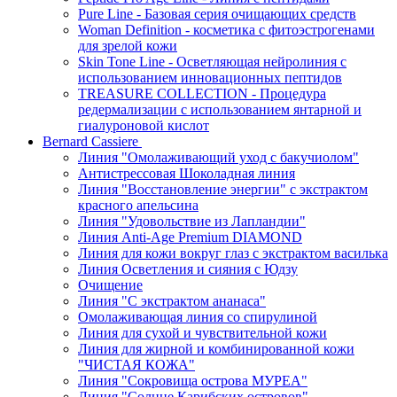
Pure Line - Базовая серия очищающих средств
Woman Definition - косметика с фитоэстрогенами
для зрелой кожи
Skin Tone Line - Осветляющая нейролиния с
использованием инновационных пептидов
TREASURE COLLECTION - Процедура
редермализации с использованием янтарной и
гиалуроновой кислот
Bernard Cassiere
Линия "Омолаживающий уход с бакучиолом"
Антистрессовая Шоколадная линия
Линия "Восстановление энергии" с экстрактом
красного апельсина
Линия "Удовольствие из Лапландии"
Линия Anti-Age Premium DIAMOND
Линия для кожи вокруг глаз с экстрактом василька
Линия Осветления и сияния с Юдзу
Очищение
Линия "С экстрактом ананаса"
Омолаживающая линия со спирулиной
Линия для сухой и чувствительной кожи
Линия для жирной и комбинированной кожи
"ЧИСТАЯ КОЖА"
Линия "Сокровища острова МУРЕА"
Линия "Солнце Карибских островов"