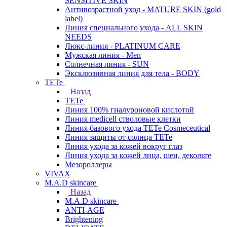
SENSITIVE SKIN
Антивозрастной уход - MATURE SKIN (gold
label)
Линия специального ухода - ALL SKIN
NEEDS
Люкс-линия - PLATINUM CARE
Мужская линия - Men
Солнечная линия - SUN
Эксклюзивная линия для тела - BODY
TETe
Назад
TETe
Линия 100% гиалуроновой кислотой
Линия medicell стволовые клетки
Линия базового ухода TETe Cosmeceutical
Линия защиты от солнца TETe
Линия ухода за кожей вокруг глаз
Линия ухода за кожей лица, шеи, декольте
Мезороллеры
VIVAX
M.A.D skincare
Назад
M.A.D skincare
ANTI-AGE
Brightening