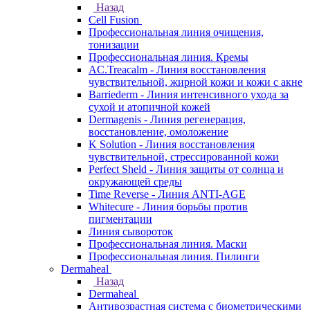
Назад
Cell Fusion
Профессиональная линия очищения,
тонизации
Профессиональная линия. Кремы
AC.Treacalm - Линия восстановления
чувствительной, жирной кожи и кожи с акне
Barriederm - Линия интенсивного ухода за
сухой и атопичной кожей
Dermagenis - Линия регенерация,
восстановление, омоложение
K Solution - Линия восстановления
чувствительной, стрессированной кожи
Perfect Sheld - Линия защиты от солнца и
окружающей среды
Time Reverse - Линия ANTI-AGE
Whitecure - Линия борьбы против
пигментации
Линия сывороток
Профессиональная линия. Маски
Профессиональная линия. Пилинги
Dermaheal
Назад
Dermaheal
Антивозрастная система с биометрическими