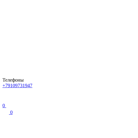
Телефоны
+79109731947
0
0