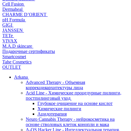
Cell Fusion
Dermaheal
CHARME D’ORIENT
pH Formula
GIGI
JANSSEN
TETe
VIVAX
M.A.D skincare
Подарочные сертификаты
Smartcosmet
Tahe Cosmetics
OUTLET
Arkana
Advanced Therapy - Объемная
коррекцияархитектуры лица
Acid Line - Химические процедурные пилинги,
постпилинговый уход
Глубокое очищение на основе кислот
Химические пилинги
Ацидотерапия
Neuro Cannabis Therapy - нейрокосметика на
основе стволовых клеток конопли и мака
A-QS Hacker Line - Интеллектуальная терапия,