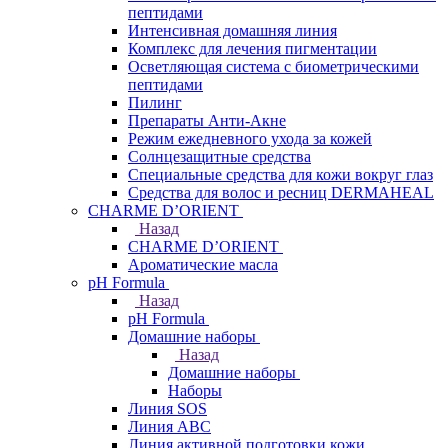
пептидами
Интенсивная домашняя линия
Комплекс для лечения пигментации
Осветляющая система с биометрическими
пептидами
Пилинг
Препараты Анти-Акне
Режим ежедневного ухода за кожей
Солнцезащитные средства
Специальные средства для кожи вокруг глаз
Средства для волос и ресниц DERMAHEAL
CHARME D’ORIENT
Назад
CHARME D’ORIENT
Ароматические масла
pH Formula
Назад
pH Formula
Домашние наборы
Назад
Домашние наборы
Наборы
Линия SOS
Линия АВС
Линия активной подготовки кожи