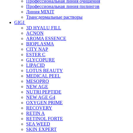
Профессиональная линия очищения
Профессиональная линия пилингов
Линия MIXIT
Трансдермальные растворы
GIGI
3D HYALU FILL
ACNON
AROMA ESSENCE
BIOPLASMA
CITY NAP
ESTER C
GLYCOPURE
LIPACID
LOTUS BEAUTY
MEDICAL PEEL
MESOPRO
NEW AGE
NUTRI PEPTIDE
NEW AGE G4
OXYGEN PRIME
RECOVERY
RETIN A
RETINOL FORTE
SEA WEED
SKIN EXPERT