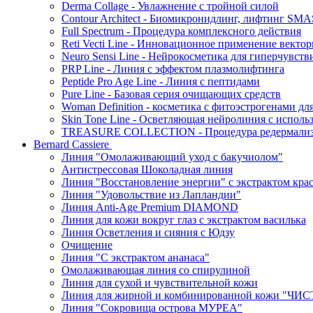
Derma Collage - Увлажнение с тройной силой
Contour Architect - Биомикронидлинг, лифтинг SM
Full Spectrum - Процедура комплексного действия
Reti Vecti Line - Инновационное применение векто
Neuro Sensi Line - Нейрокосметика для гиперчувств
PRP Line - Линия с эффектом плазмолифтинга
Peptide Pro Age Line - Линия с пептидами
Pure Line - Базовая серия очищающих средств
Woman Definition - косметика с фитоэстрогенами дл
Skin Tone Line - Осветляющая нейролиния с испол
TREASURE COLLECTION - Процедура редермализац
Bernard Cassiere
Линия "Омолаживающий уход с бакучиолом"
Антистрессовая Шоколадная линия
Линия "Восстановление энергии" с экстрактом кра
Линия "Удовольствие из Лапландии"
Линия Anti-Age Premium DIAMOND
Линия для кожи вокруг глаз с экстрактом василька
Линия Осветления и сияния с Юдзу
Очищение
Линия "С экстрактом ананаса"
Омолаживающая линия со спирулиной
Линия для сухой и чувствительной кожи
Линия для жирной и комбинированной кожи "Ч
Линия "Сокровища острова МУРЕА"