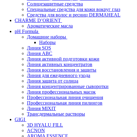
Солнцезащитные средства
Специальные средства для кожи вокруг глаз
Средства для волос и ресниц DERMAHEAL
CHARME D’ORIENT
Ароматические масла
pH Formula
Домашние наборы
Наборы
Линия SOS
Линия АВС
Линия активной подготовки кожи
Линия активных концентратов
Линия восстановления и защиты
Линия для ежедневного ухода
Линия защита от солнца
Линия концентрированные сыворотки
Линия профессиональных масок
Профессиональная линия очищения
Профессиональная линия пилингов
Линия MIXIT
Трансдермальные растворы
GIGI
3D HYALU FILL
ACNON
AROMA ESSENCE