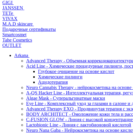
GIGI
JANSSEN
TETe
VIVAX
M.A.D skincare
Подарочные сертификаты
Smartcosmet
Tahe Cosmetics
OUTLET
Arkana
Advanced Therapy - Объемная коррекцияархитектур
Acid Line - Химические процедурные пилинги, по
Глубокое очищение на основе кислот
Химические пилинги
Ацидотерапия
Neuro Cannabis Therapy - нейрокосметика на основе
A-QS Hacker Line - Интеллектуальная терапия, ре
Algae Mask - Суперальгинатные маски
Eye Line - Комплексный уход за глазами в салоне и 
Advanced Therapy EXO - Продвинутая терапия с эк
BODY ARCHITECT - Омоложение кожи тела и рассл
C-FUSION GLOW - Линия с высокой концентрацией
Lactobionic Line - Линия с лактобионовой кислотой
Neuro Nana Gaba - Нейрокосметика на основе к