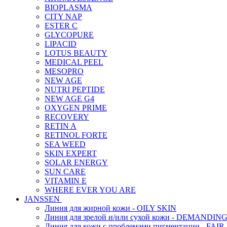
BIOPLASMA
CITY NAP
ESTER C
GLYCOPURE
LIPACID
LOTUS BEAUTY
MEDICAL PEEL
MESOPRO
NEW AGE
NUTRI PEPTIDE
NEW AGE G4
OXYGEN PRIME
RECOVERY
RETIN A
RETINOL FORTE
SEA WEED
SKIN EXPERT
SOLAR ENERGY
SUN CARE
VITAMIN E
WHERE EVER YOU ARE
JANSSEN
Линия для жирной кожи - OILY SKIN
Линия для зрелой и/или сухой кожи - DEMANDIN
Линия для кожи с проблемами пигментации - FAIR