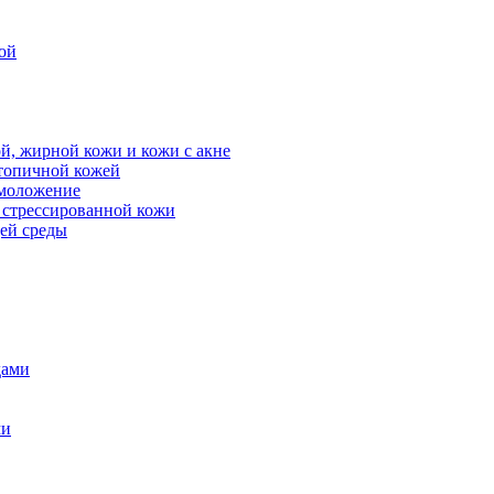
ой
й, жирной кожи и кожи с акне
атопичной кожей
омоложение
, стрессированной кожи
щей среды
дами
ми