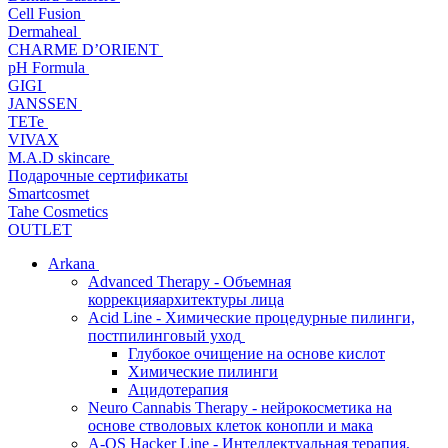
Cell Fusion
Dermaheal
CHARME D’ORIENT
pH Formula
GIGI
JANSSEN
TETe
VIVAX
M.A.D skincare
Подарочные сертификаты
Smartcosmet
Tahe Cosmetics
OUTLET
Arkana
Advanced Therapy - Объемная
коррекцияархитектуры лица
Acid Line - Химические процедурные пилинги,
постпилинговый уход
Глубокое очищение на основе кислот
Химические пилинги
Ацидотерапия
Neuro Cannabis Therapy - нейрокосметика на
основе стволовых клеток конопли и мака
A-QS Hacker Line - Интеллектуальная терапия,