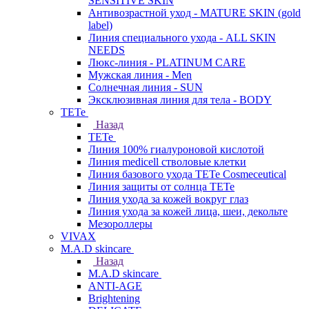
SENSITIVE SKIN
Антивозрастной уход - MATURE SKIN (gold
label)
Линия специального ухода - ALL SKIN
NEEDS
Люкс-линия - PLATINUM CARE
Мужская линия - Men
Солнечная линия - SUN
Эксклюзивная линия для тела - BODY
TETe
Назад
TETe
Линия 100% гиалуроновой кислотой
Линия medicell стволовые клетки
Линия базового ухода TETe Cosmeceutical
Линия защиты от солнца TETe
Линия ухода за кожей вокруг глаз
Линия ухода за кожей лица, шеи, декольте
Мезороллеры
VIVAX
M.A.D skincare
Назад
M.A.D skincare
ANTI-AGE
Brightening