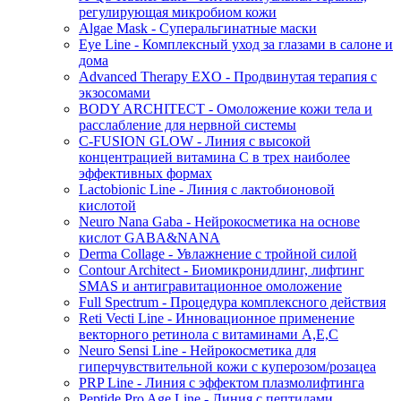
регулирующая микробиом кожи
Algae Mask - Суперальгинатные маски
Eye Line - Комплексный уход за глазами в салоне и
дома
Advanced Therapy EXO - Продвинутая терапия с
экзосомами
BODY ARCHITECT - Омоложение кожи тела и
расслабление для нервной системы
C-FUSION GLOW - Линия с высокой
концентрацией витамина C в трех наиболее
эффективных формах
Lactobionic Line - Линия с лактобионовой
кислотой
Neuro Nana Gaba - Нейрокосметика на основе
кислот GABA&NANA
Derma Collage - Увлажнение с тройной силой
Contour Architect - Биомикронидлинг, лифтинг
SMAS и антигравитационное омоложение
Full Spectrum - Процедура комплексного действия
Reti Vecti Line - Инновационное применение
векторного ретинола с витаминами A,Е,С
Neuro Sensi Line - Нейрокосметика для
гиперчувствительной кожи с куперозом/розацеа
PRP Line - Линия с эффектом плазмолифтинга
Peptide Pro Age Line - Линия с пептидами