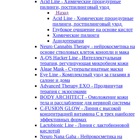
Acid Line - Химические процедурные
пилинги, постпилинговый уход
Назад
Acid Line - Химические процедурные
пилинги, постпилинговый уход
Глубокое очищение на основе кислот
Химические пилинги
Ацидотерапия
Neuro Cannabis Therapy - нейрокосметика на
основе стволовых клеток конопли и мака
A-QS Hacker Line - Интеллектуальная
терапия, регулирующая микробиом кожи
Algae Mask - Суперальгинатные маски
Eye Line - Комплексный уход за глазами в
салоне и дома
Advanced Therapy EXO - Продвинутая
терапия с экзосомами
BODY ARCHITECT - Омоложение кожи
тела и расслабление для нервной системы
C-FUSION GLOW - Линия с высокой
концентрацией витамина C в трех наиболее
эффективных формах
Lactobionic Line - Линия с лактобионовой
кислотой
Neuro Nana Gaba - Нейрокосметика на