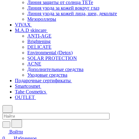
Линия защиты от солнца TETe
Линия ухода за кожей вокруг глаз
Линия ухода за кожей лица, шеи, декольте
Мезороллеры
VIVAX
M.A.D skincare
ANTI-AGE
Brightening
DELICATE
Environmental (Detox)
SOLAR PROTECTION
АCNE
Дополнительные средства
Уходовые средства
Подарочные сертификаты
Smartcosmet
Tahe Cosmetics
OUTLET
Войти
0
Избранное