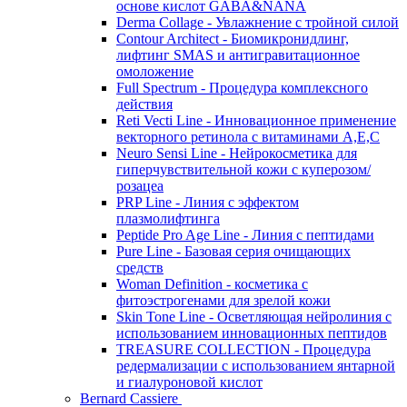
основе кислот GABA&NANA
Derma Collage - Увлажнение с тройной силой
Contour Architect - Биомикронидлинг,
лифтинг SMAS и антигравитационное
омоложение
Full Spectrum - Процедура комплексного
действия
Reti Vecti Line - Инновационное применение
векторного ретинола с витаминами A,Е,С
Neuro Sensi Line - Нейрокосметика для
гиперчувствительной кожи с куперозом/
розацеа
PRP Line - Линия с эффектом
плазмолифтинга
Peptide Pro Age Line - Линия с пептидами
Pure Line - Базовая серия очищающих
средств
Woman Definition - косметика с
фитоэстрогенами для зрелой кожи
Skin Tone Line - Осветляющая нейролиния с
использованием инновационных пептидов
TREASURE COLLECTION - Процедура
редермализации с использованием янтарной
и гиалуроновой кислот
Bernard Cassiere