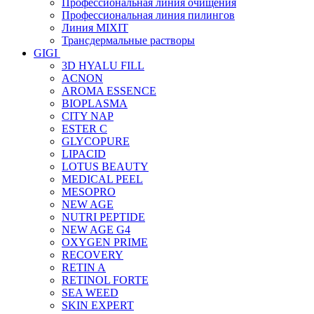
Профессиональная линия очищения
Профессиональная линия пилингов
Линия MIXIT
Трансдермальные растворы
GIGI
3D HYALU FILL
ACNON
AROMA ESSENCE
BIOPLASMA
CITY NAP
ESTER C
GLYCOPURE
LIPACID
LOTUS BEAUTY
MEDICAL PEEL
MESOPRO
NEW AGE
NUTRI PEPTIDE
NEW AGE G4
OXYGEN PRIME
RECOVERY
RETIN A
RETINOL FORTE
SEA WEED
SKIN EXPERT