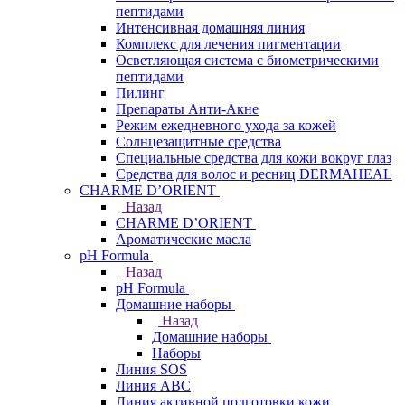
пептидами
Интенсивная домашняя линия
Комплекс для лечения пигментации
Осветляющая система с биометрическими
пептидами
Пилинг
Препараты Анти-Акне
Режим ежедневного ухода за кожей
Солнцезащитные средства
Специальные средства для кожи вокруг глаз
Средства для волос и ресниц DERMAHEAL
CHARME D’ORIENT
Назад
CHARME D’ORIENT
Ароматические масла
pH Formula
Назад
pH Formula
Домашние наборы
Назад
Домашние наборы
Наборы
Линия SOS
Линия АВС
Линия активной подготовки кожи