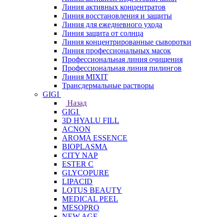
Линия активных концентратов
Линия восстановления и защиты
Линия для ежедневного ухода
Линия защита от солнца
Линия концентрированные сыворотки
Линия профессиональных масок
Профессиональная линия очищения
Профессиональная линия пилингов
Линия MIXIT
Трансдермальные растворы
GIGI
Назад
GIGI
3D HYALU FILL
ACNON
AROMA ESSENCE
BIOPLASMA
CITY NAP
ESTER C
GLYCOPURE
LIPACID
LOTUS BEAUTY
MEDICAL PEEL
MESOPRO
NEW AGE