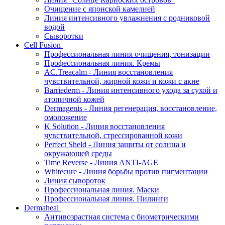
Очищение с японской камелией
Линия интенсивного увлажнения с родниковой
водой
Сыворотки
Cell Fusion
Профессиональная линия очищения, тонизации
Профессиональная линия. Кремы
AC.Treacalm - Линия восстановления
чувствительной, жирной кожи и кожи с акне
Barriederm - Линия интенсивного ухода за сухой и
атопичной кожей
Dermagenis - Линия регенерация, восстановление,
омоложение
K Solution - Линия восстановления
чувствительной, стрессированной кожи
Perfect Sheld - Линия защиты от солнца и
окружающей среды
Time Reverse - Линия ANTI-AGE
Whitecure - Линия борьбы против пигментации
Линия сывороток
Профессиональная линия. Маски
Профессиональная линия. Пилинги
Dermaheal
Антивозрастная система с биометрическими