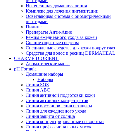
пептидами
Интенсивная домашняя линия
Комплекс для лечения пигментации
Осветляющая система с биометрическими
пептидами
Пилинг
Препараты Анти-Акне
Режим ежедневного ухода за кожей
Солнцезащитные средства
Специальные средства для кожи вокруг глаз
Средства для волос и ресниц DERMAHEAL
CHARME D’ORIENT
Ароматические масла
pH Formula
Домашние наборы
Наборы
Линия SOS
Линия АВС
Линия активной подготовки кожи
Линия активных концентратов
Линия восстановления и защиты
Линия для ежедневного ухода
Линия защита от солнца
Линия концентрированные сыворотки
Линия профессиональных масок