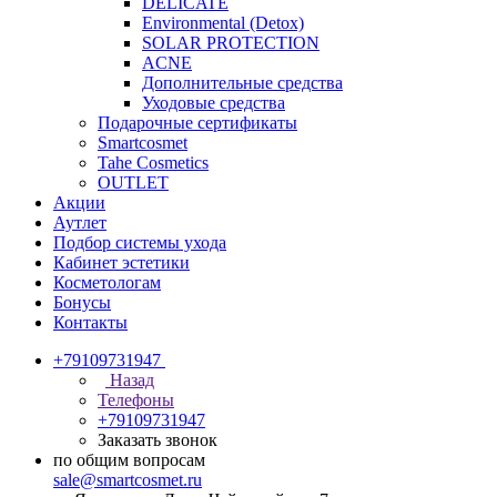
DELICATE
Environmental (Detox)
SOLAR PROTECTION
АCNE
Дополнительные средства
Уходовые средства
Подарочные сертификаты
Smartcosmet
Tahe Cosmetics
OUTLET
Акции
Аутлет
Подбор системы ухода
Кабинет эстетики
Косметологам
Бонусы
Контакты
+79109731947
Назад
Телефоны
+79109731947
Заказать звонок
по общим вопросам
sale@smartcosmet.ru