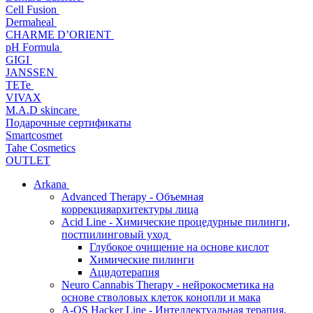
Cell Fusion
Dermaheal
CHARME D’ORIENT
pH Formula
GIGI
JANSSEN
TETe
VIVAX
M.A.D skincare
Подарочные сертификаты
Smartcosmet
Tahe Cosmetics
OUTLET
Arkana
Advanced Therapy - Объемная
коррекцияархитектуры лица
Acid Line - Химические процедурные пилинги,
постпилинговый уход
Глубокое очищение на основе кислот
Химические пилинги
Ацидотерапия
Neuro Cannabis Therapy - нейрокосметика на
основе стволовых клеток конопли и мака
A-QS Hacker Line - Интеллектуальная терапия,