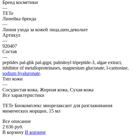
Бренд косметики
—
TETe
Линейка бренда
—
Линия ухода за кожей лица,шеи,декольте
Артикул
—
920407
Состав
—
peptides pal-ghk pal-gqpr, palmitoyl tripeptide-3, algae extract,
inhibitor of metalloproteinases, magnesium gluconate, l-carnosine,
sodium hyaluronate
.
Тип кожи
—
Сосудистая кожа, Жирная кожа, Сухая кожа
Все характеристики
TETe Биокомплекс миорелаксант для разглаживания
мимических морщин, 15 мл
Все описание
2 636 руб.
В корзину
В корзине