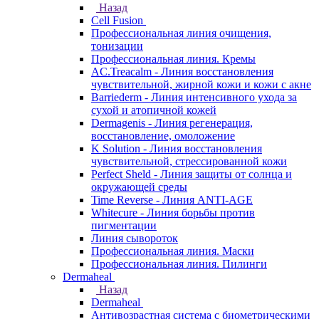
Назад
Cell Fusion
Профессиональная линия очищения,
тонизации
Профессиональная линия. Кремы
AC.Treacalm - Линия восстановления
чувствительной, жирной кожи и кожи с акне
Barriederm - Линия интенсивного ухода за
сухой и атопичной кожей
Dermagenis - Линия регенерация,
восстановление, омоложение
K Solution - Линия восстановления
чувствительной, стрессированной кожи
Perfect Sheld - Линия защиты от солнца и
окружающей среды
Time Reverse - Линия ANTI-AGE
Whitecure - Линия борьбы против
пигментации
Линия сывороток
Профессиональная линия. Маски
Профессиональная линия. Пилинги
Dermaheal
Назад
Dermaheal
Антивозрастная система с биометрическими