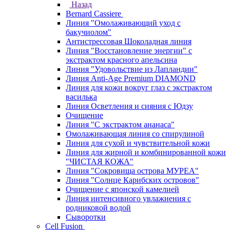
Назад
Bernard Cassiere
Линия "Омолаживающий уход с
бакучиолом"
Антистрессовая Шоколадная линия
Линия "Восстановление энергии" с
экстрактом красного апельсина
Линия "Удовольствие из Лапландии"
Линия Anti-Age Premium DIAMOND
Линия для кожи вокруг глаз с экстрактом
василька
Линия Осветления и сияния с Юдзу
Очищение
Линия "С экстрактом ананаса"
Омолаживающая линия со спирулиной
Линия для сухой и чувствительной кожи
Линия для жирной и комбинированной кожи
"ЧИСТАЯ КОЖА"
Линия "Сокровища острова МУРЕА"
Линия "Солнце Карибских островов"
Очищение с японской камелией
Линия интенсивного увлажнения с
родниковой водой
Сыворотки
Cell Fusion