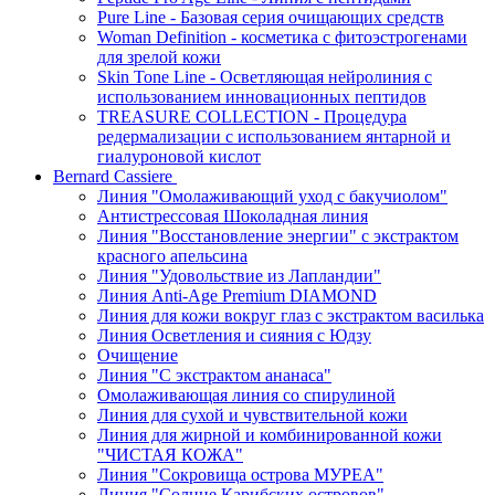
Pure Line - Базовая серия очищающих средств
Woman Definition - косметика с фитоэстрогенами
для зрелой кожи
Skin Tone Line - Осветляющая нейролиния с
использованием инновационных пептидов
TREASURE COLLECTION - Процедура
редермализации с использованием янтарной и
гиалуроновой кислот
Bernard Cassiere
Линия "Омолаживающий уход с бакучиолом"
Антистрессовая Шоколадная линия
Линия "Восстановление энергии" с экстрактом
красного апельсина
Линия "Удовольствие из Лапландии"
Линия Anti-Age Premium DIAMOND
Линия для кожи вокруг глаз с экстрактом василька
Линия Осветления и сияния с Юдзу
Очищение
Линия "С экстрактом ананаса"
Омолаживающая линия со спирулиной
Линия для сухой и чувствительной кожи
Линия для жирной и комбинированной кожи
"ЧИСТАЯ КОЖА"
Линия "Сокровища острова МУРЕА"
Линия "Солнце Карибских островов"