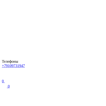
Телефоны
+79109731947
0
0